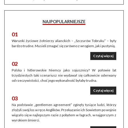
NAJPOPULARNIEJSZE
01
Warunki życiowe żołnierzy alianckich – „Szczurów Tobruku” – były
bardzo trudne. Musieli zmagać się zarówno z wrogiem, jak i pustynią.
Czytaj więcej
02
Polska i hitlerowskie Niemcy jako sojusznicy? W połowie lat
trzydziestych taki scenariusz nie wydawał się całkowicie oderwany
od rzeczywistości, choć jego wykonalność byłaby trudna.
Czytaj więcej
03
Na podstawie „gentlemen agreement” zginęły tysiące ludzi, którzy
złożyli swój los w ręce Anglików. Przekazanie ich Sowietom po wojnie
wiązało się w najlepszym razie z pobytem w łagrach, w najgorszym z
wyrokiem śmierci.