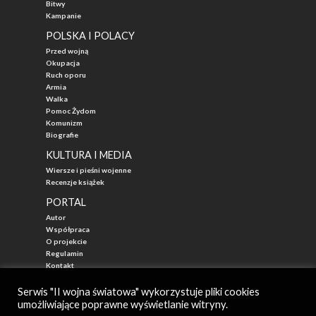
Bitwy
Kampanie
POLSKA I POLACY
Przed wojną
Okupacja
Ruch oporu
Armia
Walka
Pomoc Żydom
Komunizm
Biografie
KULTURA I MEDIA
Wiersze i pieśni wojenne
Recenzje książek
PORTAL
Autor
Współpraca
O projekcie
Regulamin
Kontakt
"Przed Waszą Erą"
Serwis "II wojna światowa" wykorzystuje pliki cookies
umożliwiające poprawne wyświetlanie witryny.