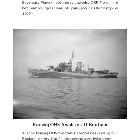
Eugeniusz Pławski, późniejszy dowódca ORP Piorun, nie
bez humoru opisał warunki panującej na ORP Bałtyk w
1927 r.
Konwój ONS-5 walczy z U-Bootami
Aliancki konwój ONS-5 w 1943 r. stoczył ciężką walkę z U-
Bootami, z których aż 51 skierowano przeciwko niemu.