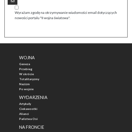
Wyrażam zgodę na otrzymywanie wiadomości email dotyczących
nowości portalu "II wojna światowa".
WOJNA
Geneza
Przebieg
W skrócie
Totalitaryzmy
Nazizm
Po wojnie
WYDARZENIA
Artykuły
Ciekawostki
Alianci
Państwa Osi
NA FRONCIE