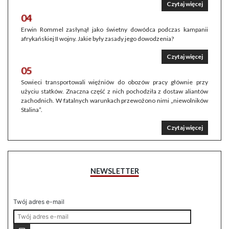
Czytaj więcej
04
Erwin Rommel zasłynął jako świetny dowódca podczas kampanii
afrykańskiej II wojny. Jakie były zasady jego dowodzenia?
Czytaj więcej
05
Sowieci transportowali więźniów do obozów pracy głównie przy
użyciu statków. Znaczna część z nich pochodziła z dostaw aliantów
zachodnich. W fatalnych warunkach przewożono nimi „niewolników
Stalina”.
Czytaj więcej
NEWSLETTER
Twój adres e-mail