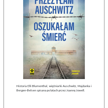
Historia Elli Blumenthal, więźniarki Auschwitz, Majdanka i
Bergen-Belsen spisana po latach przez Joannę Jowell.