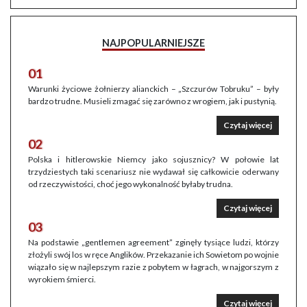
NAJPOPULARNIEJSZE
01
Warunki życiowe żołnierzy alianckich – „Szczurów Tobruku” – były
bardzo trudne. Musieli zmagać się zarówno z wrogiem, jak i pustynią.
Czytaj więcej
02
Polska i hitlerowskie Niemcy jako sojusznicy? W połowie lat
trzydziestych taki scenariusz nie wydawał się całkowicie oderwany
od rzeczywistości, choć jego wykonalność byłaby trudna.
Czytaj więcej
03
Na podstawie „gentlemen agreement” zginęły tysiące ludzi, którzy
złożyli swój los w ręce Anglików. Przekazanie ich Sowietom po wojnie
wiązało się w najlepszym razie z pobytem w łagrach, w najgorszym z
wyrokiem śmierci.
Czytaj więcej