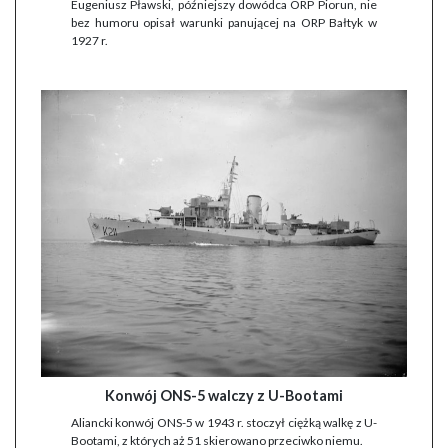
Eugeniusz Pławski, późniejszy dowódca ORP Piorun, nie
bez humoru opisał warunki panującej na ORP Bałtyk w
1927 r.
Konwój ONS-5 walczy z U-Bootami
Aliancki konwój ONS-5 w 1943 r. stoczył ciężką walkę z U-
Bootami, z których aż 51 skierowano przeciwko niemu.