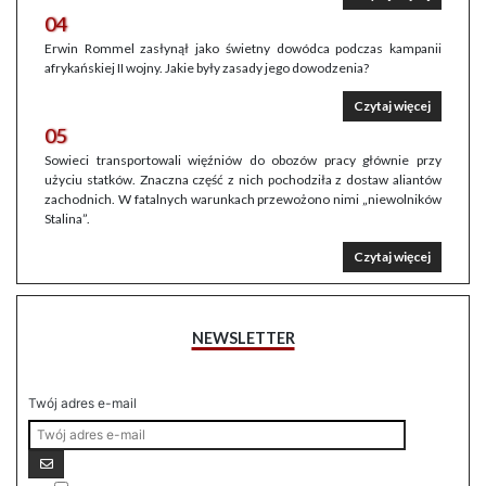
04
Erwin Rommel zasłynął jako świetny dowódca podczas kampanii
afrykańskiej II wojny. Jakie były zasady jego dowodzenia?
Czytaj więcej
05
Sowieci transportowali więźniów do obozów pracy głównie przy
użyciu statków. Znaczna część z nich pochodziła z dostaw aliantów
zachodnich. W fatalnych warunkach przewożono nimi „niewolników
Stalina”.
Czytaj więcej
NEWSLETTER
Twój adres e-mail