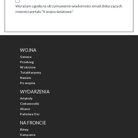
Wyrażam zgodę na otrzymywanie wiadomości email dotyczących
nowości portalu "II wojna światowa".
WOJNA
Geneza
Przebieg
W skrócie
Totalitaryzmy
Nazizm
Po wojnie
WYDARZENIA
Artykuły
Ciekawostki
Alianci
Państwa Osi
NA FRONCIE
Bitwy
Kampanie