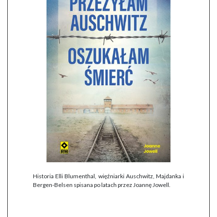
Historia Elli Blumenthal, więźniarki Auschwitz, Majdanka i
Bergen-Belsen spisana po latach przez Joannę Jowell.