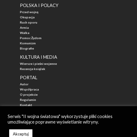
POLSKA I POLACY
Przed wojną
Okupacja
Ruch oporu
Armia
Walka
Pomoc Żydom
Komunizm
Biografie
KULTURA I MEDIA
Wiersze i pieśni wojenne
Recenzje książek
PORTAL
Autor
Współpraca
O projekcie
Regulamin
Kontakt
"Przed Waszą Erą"
Serwis "II wojna światowa" wykorzystuje pliki cookies
umożliwiające poprawne wyświetlanie witryny.
© 2026
II WOJNA ŚWIATOWA - najlepszy portal poświęcony historii
Autor: Mateusz Łabuz
Akceptuj