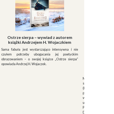
Ostrze sierpa – wywiad z autorem
książki Andrzejem H. Wojaczkiem
Sama fabuła jest wystarczająco intensywna i nie
czułem potrzeby ubogacania jej poetyckim
obrazowaniem – o swojej książce „Ostrze sierpa”
opowiada Andrzej H. Wojaczek.
Muszki
Muszkieterowie Du
stanowili elitarną je
(Milizia Volontaria p
pełniącą rolę gwardi
w latach 1923-1940.
uroczystościach fa
Palazzo Venezia w 
Duce. Muszkieterowi