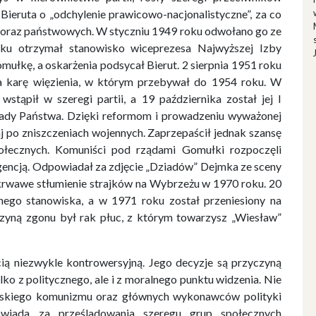
ieruta o „odchylenie prawicowo-nacjonalistyczne”, za co
h oraz państwowych. W styczniu 1949 roku odwołano go ze
oku otrzymał stanowisko wiceprezesa Najwyższej Izby
mułkę, a oskarżenia podsycał Bierut. 2 sierpnia 1951 roku
a karę więzienia, w którym przebywał do 1954 roku. W
wstąpił w szeregi partii, a 19 października został jej I
ady Państwa. Dzięki reformom i prowadzeniu wyważonej
j po zniszczeniach wojennych. Zaprzepaścił jednak szansę
ołecznych. Komuniści pod rządami Gomułki rozpoczęli
igencją. Odpowiadał za zdjęcie „Dziadów” Dejmka ze sceny
a krwawe stłumienie strajków na Wybrzeżu w 1970 roku. 20
nego stanowiska, a w 1971 roku został przeniesiony na
czyną zgonu był rak płuc, z którym towarzysz „Wiesław”
ą niezwykle kontrowersyjną. Jego decyzje są przyczyną
lko z politycznego, ale i z moralnego punktu widzenia. Nie
polskiego komunizmu oraz głównych wykonawców polityki
wiada za prześladowania szeregu grup społecznych