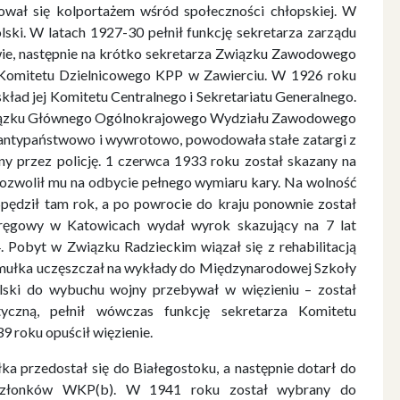
jmował się kolportażem wśród społeczności chłopskiej. W
lski. W latach 1927-30 pełnił funkcję sekretarza zarządu
, następnie na krótko sekretarza Związku Zawodowego
Komitetu Dzielnicowego KPP w Zawierciu. W 1926 roku
kład jej Komitetu Centralnego i Sekretariatu Generalnego.
Związku Głównego Ogólnokrajowego Wydziału Zawodowego
 antypaństwowo i wywrotowo, powodowała stałe zatargi z
ny przez policję. 1 czerwca 1933 roku został skazany na
e pozwolił mu na odbycie pełnego wymiaru kary. Na wolność
pędził tam rok, a po powrocie do kraju ponownie został
ręgowy w Katowicach wydał wyrok skazujący na 7 lat
4. Pobyt w Związku Radzieckim wiązał się z rehabilitacją
mułka uczęszczał na wykłady do Międzynarodowej Szkoły
ski do wybuchu wojny przebywał w więzieniu – został
tyczną, pełnił wówczas funkcję sekretarza Komitetu
 roku opuścił więzienie.
a przedostał się do Białegostoku, a następnie dotarł do
członków WKP(b). W 1941 roku został wybrany do