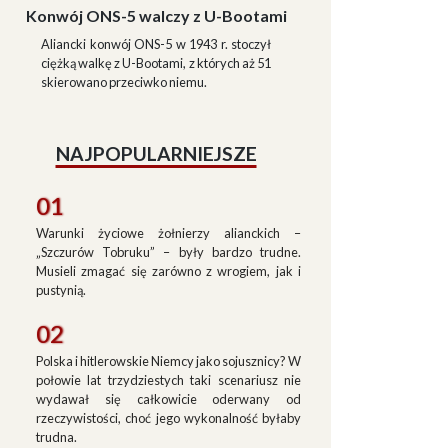
Konwój ONS-5 walczy z U-Bootami
Aliancki konwój ONS-5 w 1943 r. stoczył
ciężką walkę z U-Bootami, z których aż 51
skierowano przeciwko niemu.
NAJPOPULARNIEJSZE
01
Warunki życiowe żołnierzy alianckich –
„Szczurów Tobruku” – były bardzo trudne.
Musieli zmagać się zarówno z wrogiem, jak i
pustynią.
02
Polska i hitlerowskie Niemcy jako sojusznicy? W
połowie lat trzydziestych taki scenariusz nie
wydawał się całkowicie oderwany od
rzeczywistości, choć jego wykonalność byłaby
trudna.