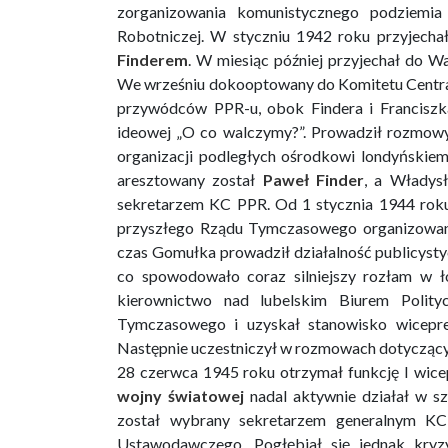
zorganizowania komunistycznego podziemia 
Robotniczej. W styczniu 1942 roku przyjecha
Finderem
. W miesiąc później przyjechał do W
We wrześniu dokooptowany do Komitetu Centraln
przywódców PPR-u, obok Findera i Franciszk
ideowej „O co walczymy?”. Prowadził rozmowy
organizacji podległych ośrodkowi londyńskiemu
aresztowany został
Paweł Finder
, a Władys
sekretarzem KC PPR. Od 1 stycznia 1944 roku
przyszłego Rządu Tymczasowego organizowan
czas Gomułka prowadził działalność publicysty
co spowodowało coraz silniejszy rozłam w ł
kierownictwo nad lubelskim Biurem Poli
Tymczasowego i uzyskał stanowisko wicepr
Następnie uczestniczył w rozmowach dotycząc
28 czerwca 1945 roku otrzymał funkcję I wice
wojny światowej
nadal aktywnie działał w s
został wybrany sekretarzem generalnym K
Ustawodawczego. Pogłębiał się jednak kryzy