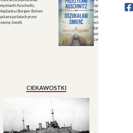
więźniarki Auschwitz,
opisu historii Górnego 
Majdanka i Bergen-Belsen
i jego mieszkańców w X
spisana po latach przez
wieku oraz zapisu
Joannę Jowell.
wspomnień mieszkańc
tamtych terenów, które
pozwalają lepiej zrozum
zawiłe koleje losu regio
CIEKAWOSTKI