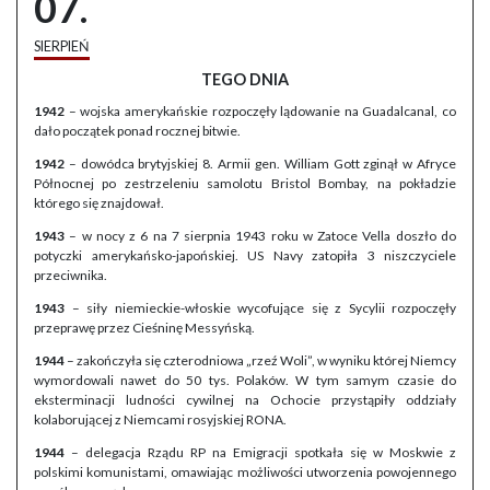
07.
SIERPIEŃ
TEGO DNIA
1942
– wojska amerykańskie rozpoczęły lądowanie na Guadalcanal, co
dało początek ponad rocznej bitwie.
1942
– dowódca brytyjskiej 8. Armii gen. William Gott zginął w Afryce
Północnej po zestrzeleniu samolotu Bristol Bombay, na pokładzie
którego się znajdował.
1943
– w nocy z 6 na 7 sierpnia 1943 roku w Zatoce Vella doszło do
potyczki amerykańsko-japońskiej. US Navy zatopiła 3 niszczyciele
przeciwnika.
1943
– siły niemieckie-włoskie wycofujące się z Sycylii rozpoczęły
przeprawę przez Cieśninę Messyńską.
1944
– zakończyła się czterodniowa „rzeź Woli”, w wyniku której Niemcy
wymordowali nawet do 50 tys. Polaków. W tym samym czasie do
eksterminacji ludności cywilnej na Ochocie przystąpiły oddziały
kolaborującej z Niemcami rosyjskiej RONA.
1944
– delegacja Rządu RP na Emigracji spotkała się w Moskwie z
polskimi komunistami, omawiając możliwości utworzenia powojennego