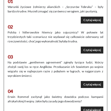
01
Warunki życiowe żołnierzy alianckich – „Szczurów Tobruku” – były
bardzo trudne. Musieli zmagać się zarówno z wrogiem, jak i pustynią.
Czytaj więcej
02
Polska i hitlerowskie Niemcy jako sojusznicy? W połowie lat
trzydziestych taki scenariusz nie wydawał się całkowicie oderwany od
rzeczywistości, choć jego wykonalność byłaby trudna.
Czytaj więcej
03
Na podstawie „gentlemen agreement” zginęły tysiące ludzi, którzy
złożyli swój los w ręce Anglików. Przekazanie ich Sowietom po wojnie
wiązało się w najlepszym razie z pobytem w łagrach, w najgorszym z
wyrokiem śmierci.
Czytaj więcej
04
Erwin Rommel zasłynął jako świetny dowódca podczas kampanii
afrykańskiej II wojny. Jakie były zasady jego dowodzenia?
Czytaj więcej