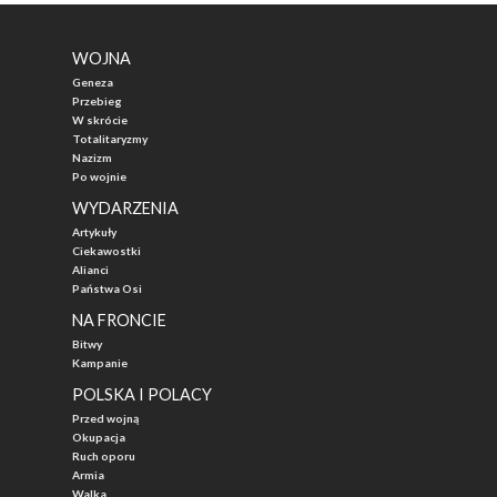
WOJNA
Geneza
Przebieg
W skrócie
Totalitaryzmy
Nazizm
Po wojnie
WYDARZENIA
Artykuły
Ciekawostki
Alianci
Państwa Osi
NA FRONCIE
Bitwy
Kampanie
POLSKA I POLACY
Przed wojną
Okupacja
Ruch oporu
Armia
Walka