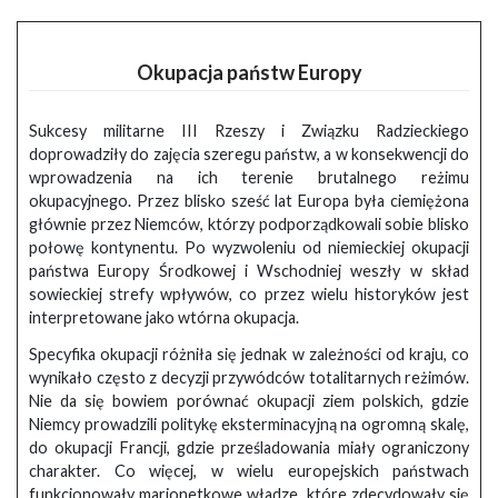
Okupacja państw Europy
Sukcesy militarne III Rzeszy i Związku Radzieckiego
doprowadziły do zajęcia szeregu państw, a w konsekwencji do
wprowadzenia na ich terenie brutalnego reżimu
okupacyjnego. Przez blisko sześć lat Europa była ciemiężona
głównie przez Niemców, którzy podporządkowali sobie blisko
połowę kontynentu. Po wyzwoleniu od niemieckiej okupacji
państwa Europy Środkowej i Wschodniej weszły w skład
sowieckiej strefy wpływów, co przez wielu historyków jest
interpretowane jako wtórna okupacja.
Specyfika okupacji różniła się jednak w zależności od kraju, co
wynikało często z decyzji przywódców totalitarnych reżimów.
Nie da się bowiem porównać okupacji ziem polskich, gdzie
Niemcy prowadzili politykę eksterminacyjną na ogromną skalę,
do okupacji Francji, gdzie prześladowania miały ograniczony
charakter. Co więcej, w wielu europejskich państwach
funkcjonowały marionetkowe władze, które zdecydowały się