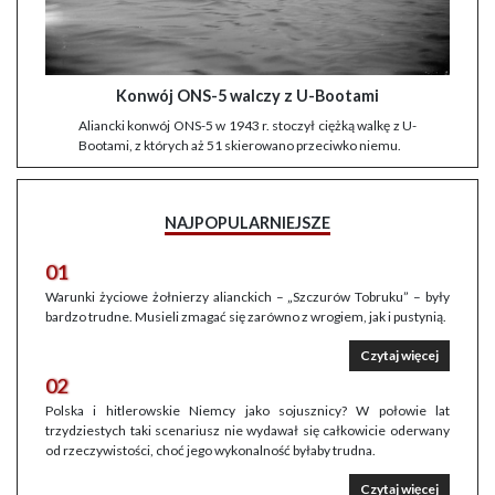
Konwój ONS-5 walczy z U-Bootami
Aliancki konwój ONS-5 w 1943 r. stoczył ciężką walkę z U-
Bootami, z których aż 51 skierowano przeciwko niemu.
NAJPOPULARNIEJSZE
01
Warunki życiowe żołnierzy alianckich – „Szczurów Tobruku” – były
bardzo trudne. Musieli zmagać się zarówno z wrogiem, jak i pustynią.
Czytaj więcej
02
Polska i hitlerowskie Niemcy jako sojusznicy? W połowie lat
trzydziestych taki scenariusz nie wydawał się całkowicie oderwany
od rzeczywistości, choć jego wykonalność byłaby trudna.
Czytaj więcej