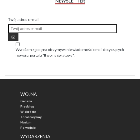
NEWSLETTER
Twój adres e-mail
Wyrażam zgodę na otrzymywanie wiadomości email dotyczących
nowości portalu "II wojna światowa".
WOJNA
Geneza
Przebieg
W skrócie
Totalitaryzmy
Nazizm
Po wojnie
WYDARZENIA