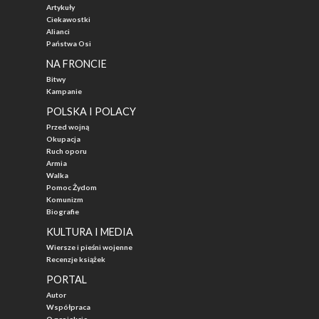
Artykuły
Ciekawostki
Alianci
Państwa Osi
NA FRONCIE
Bitwy
Kampanie
POLSKA I POLACY
Przed wojną
Okupacja
Ruch oporu
Armia
Walka
Pomoc Żydom
Komunizm
Biografie
KULTURA I MEDIA
Wiersze i pieśni wojenne
Recenzje książek
PORTAL
Autor
Współpraca
O projekcie