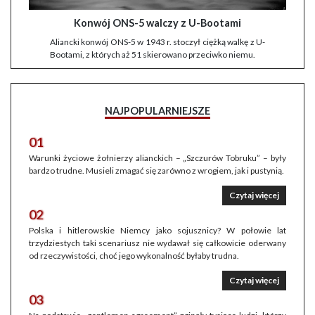
Konwój ONS-5 walczy z U-Bootami
Aliancki konwój ONS-5 w 1943 r. stoczył ciężką walkę z U-
Bootami, z których aż 51 skierowano przeciwko niemu.
NAJPOPULARNIEJSZE
01
Warunki życiowe żołnierzy alianckich – „Szczurów Tobruku” – były
bardzo trudne. Musieli zmagać się zarówno z wrogiem, jak i pustynią.
Czytaj więcej
02
Polska i hitlerowskie Niemcy jako sojusznicy? W połowie lat
trzydziestych taki scenariusz nie wydawał się całkowicie oderwany
od rzeczywistości, choć jego wykonalność byłaby trudna.
Czytaj więcej
03