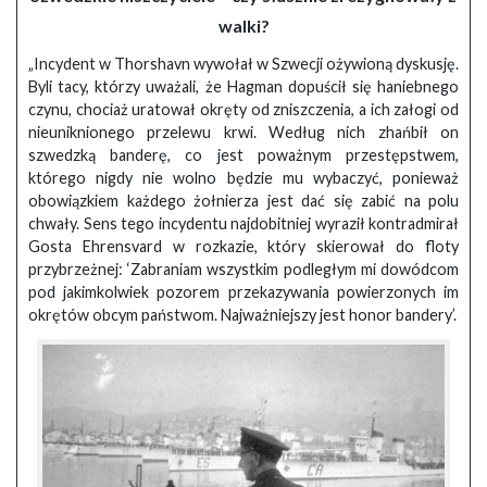
walki?
„Incydent w Thorshavn wywołał w Szwecji ożywioną dyskusję.
Byli tacy, którzy uważali, że Hagman dopuścił się haniebnego
czynu, chociaż uratował okręty od zniszczenia, a ich załogi od
nieuniknionego przelewu krwi. Według nich zhańbił on
szwedzką banderę, co jest poważnym przestępstwem,
którego nigdy nie wolno będzie mu wybaczyć, ponieważ
obowiązkiem każdego żołnierza jest dać się zabić na polu
chwały. Sens tego incydentu najdobitniej wyraził kontradmirał
Gosta Ehrensvard w rozkazie, który skierował do floty
przybrzeżnej: ‘Zabraniam wszystkim podległym mi dowódcom
pod jakimkolwiek pozorem przekazywania powierzonych im
okrętów obcym państwom. Najważniejszy jest honor bandery’.