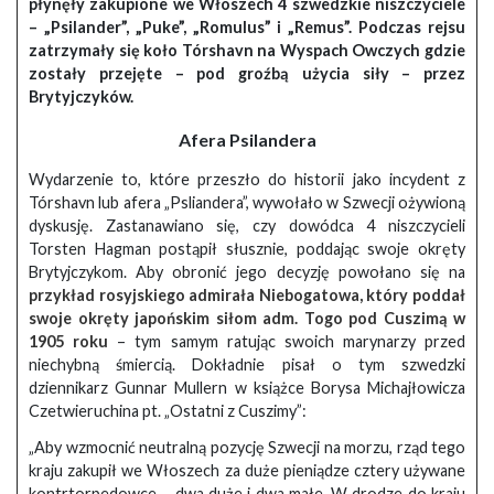
płynęły zakupione we Włoszech 4 szwedzkie niszczyciele
– „Psilander”, „Puke”, „Romulus” i „Remus”. Podczas rejsu
zatrzymały się koło Tórshavn na Wyspach Owczych gdzie
zostały przejęte – pod groźbą użycia siły – przez
Brytyjczyków.
Afera Psilandera
Wydarzenie to, które przeszło do historii jako incydent z
Tórshavn lub afera „Psliandera”, wywołało w Szwecji ożywioną
dyskusję. Zastanawiano się, czy dowódca 4 niszczycieli
Torsten Hagman postąpił słusznie, poddając swoje okręty
Brytyjczykom. Aby obronić jego decyzję powołano się na
przykład rosyjskiego admirała Niebogatowa, który poddał
swoje okręty japońskim siłom adm. Togo pod Cuszimą w
1905 roku
– tym samym ratując swoich marynarzy przed
niechybną śmiercią. Dokładnie pisał o tym szwedzki
dziennikarz Gunnar Mullern w książce Borysa Michajłowicza
Czetwieruchina pt. „Ostatni z Cuszimy”:
„Aby wzmocnić neutralną pozycję Szwecji na morzu, rząd tego
kraju zakupił we Włoszech za duże pieniądze cztery używane
kontrtorpedowce – dwa duże i dwa małe. W drodze do kraju