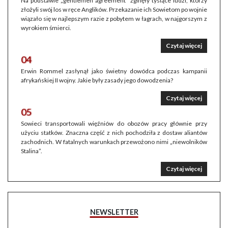
Na podstawie „gentlemen agreement” zginęły tysiące ludzi, którzy
złożyli swój los w ręce Anglików. Przekazanie ich Sowietom po wojnie
wiązało się w najlepszym razie z pobytem w łagrach, w najgorszym z
wyrokiem śmierci.
Czytaj więcej
04
Erwin Rommel zasłynął jako świetny dowódca podczas kampanii
afrykańskiej II wojny. Jakie były zasady jego dowodzenia?
Czytaj więcej
05
Sowieci transportowali więźniów do obozów pracy głównie przy
użyciu statków. Znaczna część z nich pochodziła z dostaw aliantów
zachodnich. W fatalnych warunkach przewożono nimi „niewolników
Stalina”.
Czytaj więcej
NEWSLETTER