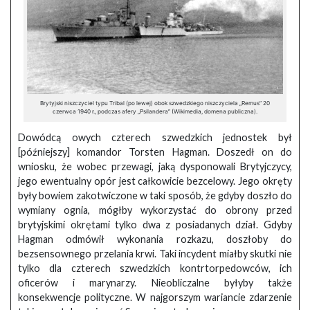
Brytyjski niszczyciel typu Tribal (po lewej) obok szwedzkiego niszczyciela „Remus” 20
czerwca 1940 r., podczas afery „Psilandera” (Wikimedia, domena publiczna).
Dowódcą owych czterech szwedzkich jednostek był
[późniejszy] komandor Torsten Hagman. Doszedł on do
wniosku, że wobec przewagi, jaką dysponowali Brytyjczycy,
jego ewentualny opór jest całkowicie bezcelowy. Jego okręty
były bowiem zakotwiczone w taki sposób, że gdyby doszło do
wymiany ognia, mógłby wykorzystać do obrony przed
brytyjskimi okrętami tylko dwa z posiadanych dział. Gdyby
Hagman odmówił wykonania rozkazu, doszłoby do
bezsensownego przelania krwi. Taki incydent miałby skutki nie
tylko dla czterech szwedzkich kontrtorpedowców, ich
oficerów i marynarzy. Nieobliczalne byłyby także
konsekwencje polityczne. W najgorszym wariancie zdarzenie