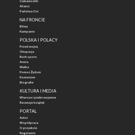
Ciekawostki
Alianci
Państwa Osi
NA FRONCIE
Bitwy
Kampanie
POLSKA I POLACY
Przed wojną
Okupacja
Ruch oporu
Armia
Walka
Pomoc Żydom
Komunizm
Biografie
KULTURA I MEDIA
Wiersze i pieśni wojenne
Recenzje książek
PORTAL
Autor
Współpraca
O projekcie
Regulamin