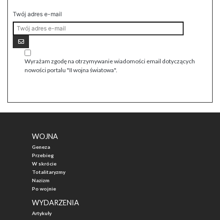
Twój adres e-mail
Wyrażam zgodę na otrzymywanie wiadomości email dotyczących
nowości portalu "II wojna światowa".
WOJNA
Geneza
Przebieg
W skrócie
Totalitaryzmy
Nazizm
Po wojnie
WYDARZENIA
Artykuły