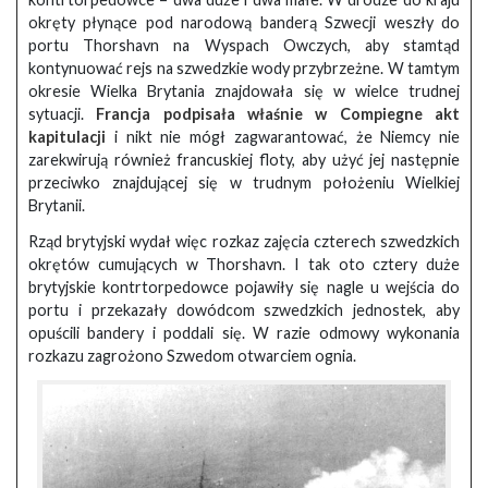
okręty płynące pod narodową banderą Szwecji weszły do
portu Thorshavn na Wyspach Owczych, aby stamtąd
kontynuować rejs na szwedzkie wody przybrzeżne. W tamtym
okresie Wielka Brytania znajdowała się w wielce trudnej
sytuacji.
Francja podpisała właśnie w Compiegne akt
kapitulacji
i nikt nie mógł zagwarantować, że Niemcy nie
zarekwirują również francuskiej floty, aby użyć jej następnie
przeciwko znajdującej się w trudnym położeniu Wielkiej
Brytanii.
Rząd brytyjski wydał więc rozkaz zajęcia czterech szwedzkich
okrętów cumujących w Thorshavn. I tak oto cztery duże
brytyjskie kontrtorpedowce pojawiły się nagle u wejścia do
portu i przekazały dowódcom szwedzkich jednostek, aby
opuścili bandery i poddali się. W razie odmowy wykonania
rozkazu zagrożono Szwedom otwarciem ognia.