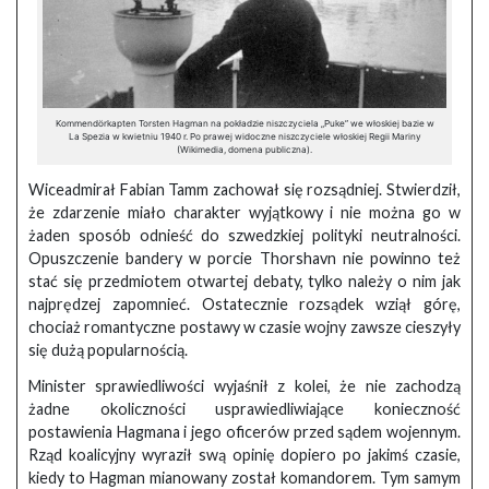
Kommendörkapten Torsten Hagman na pokładzie niszczyciela „Puke” we włoskiej bazie w
La Spezia w kwietniu 1940 r. Po prawej widoczne niszczyciele włoskiej Regii Mariny
(Wikimedia, domena publiczna).
Wiceadmirał Fabian Tamm zachował się rozsądniej. Stwierdził,
że zdarzenie miało charakter wyjątkowy i nie można go w
żaden sposób odnieść do szwedzkiej polityki neutralności.
Opuszczenie bandery w porcie Thorshavn nie powinno też
stać się przedmiotem otwartej debaty, tylko należy o nim jak
najprędzej zapomnieć. Ostatecznie rozsądek wziął górę,
chociaż romantyczne postawy w czasie wojny zawsze cieszyły
się dużą popularnością.
Minister sprawiedliwości wyjaśnił z kolei, że nie zachodzą
żadne okoliczności usprawiedliwiające konieczność
postawienia Hagmana i jego oficerów przed sądem wojennym.
Rząd koalicyjny wyraził swą opinię dopiero po jakimś czasie,
kiedy to Hagman mianowany został komandorem. Tym samym