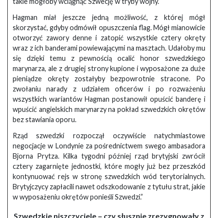
takie mogłoby wciągnąć Szwecję w tryby wojny.
Hagman miał jeszcze jedną możliwość, z której mógł
skorzystać, gdyby odmówił opuszczenia flag. Mógł mianowicie
otworzyć zawory denne i zatopić wszystkie cztery okręty
wraz z ich banderami powiewającymi na masztach. Udałoby mu
się dzięki temu z pewnością ocalić honor szwedzkiego
marynarza, ale z drugiej strony kupione i wyposażone za duże
pieniądze okręty zostałyby bezpowrotnie stracone. Po
zwołaniu narady z udziałem oficerów i po rozważeniu
wszystkich wariantów Hagman postanowił opuścić banderę i
wpuścić angielskich marynarzy na pokład szwedzkich okrętów
bez stawiania oporu.
Rząd szwedzki rozpoczął oczywiście natychmiastowe
negocjacje w Londynie za pośrednictwem swego ambasadora
Bjorna Prytza. Kilka tygodni później rząd brytyjski zwrócił
cztery zagarnięte jednostki, które mogły już bez przeszkód
kontynuować rejs w stronę szwedzkich wód terytorialnych.
Brytyjczycy zapłacili nawet odszkodowanie z tytułu strat, jakie
w wyposażeniu okrętów ponieśli Szwedzi.”
Szwedzkie niszczyciele – czy słusznie zrezygnowały z