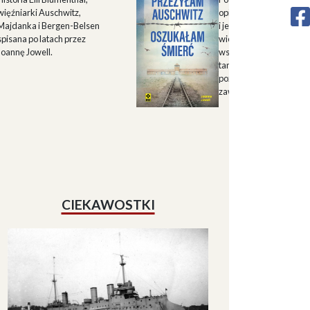
więźniarki Auschwitz,
opisu historii Górnego 
Majdanka i Bergen-Belsen
i jego mieszkańców w X
spisana po latach przez
wieku oraz zapisu
Joannę Jowell.
wspomnień mieszkańc
tamtych terenów, które
pozwalają lepiej zrozum
zawiłe koleje losu regio
CIEKAWOSTKI