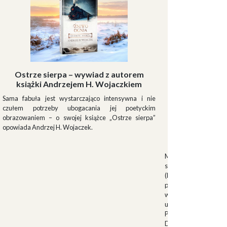
Ostrze sierpa – wywiad z autorem
książki Andrzejem H. Wojaczkiem
Sama fabuła jest wystarczająco intensywna i nie
czułem potrzeby ubogacania jej poetyckim
obrazowaniem – o swojej książce „Ostrze sierpa”
opowiada Andrzej H. Wojaczek.
Muszki
Muszkieterowie Du
stanowili elitarną je
(Milizia Volontaria p
pełniącą rolę gwardi
w latach 1923-1940.
uroczystościach fa
Palazzo Venezia w 
Duce. Muszkieterowi