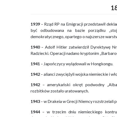
18
1939
– Rząd RP na Emigracji przedstawił dekl
być odbudowana na bazie porządku „stoją
demokratycznego, opartego o najszersze warstw
1940
– Adolf Hitler zatwierdził Dyrektywę N
Radziecki. Operacji nadano kryptonim „Barbaros
1941
– Japończycy wylądowali w Hongkongu.
1942
– alianci zwyciężyli wojska niemieckie i wło
1942
– amerykański okręt podwodny „Albaco
rozbitków zostało uratowanych.
1943
– w Drakeia w Grecji Niemcy rozstrzelali 
1944
– w trzecim dniu niemieckiego kontru