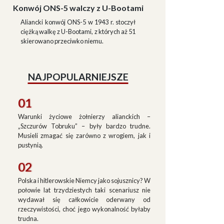
Konwój ONS-5 walczy z U-Bootami
Aliancki konwój ONS-5 w 1943 r. stoczył
ciężką walkę z U-Bootami, z których aż 51
skierowano przeciwko niemu.
NAJPOPULARNIEJSZE
01
Warunki życiowe żołnierzy alianckich –
„Szczurów Tobruku” – były bardzo trudne.
Musieli zmagać się zarówno z wrogiem, jak i
pustynią.
02
Polska i hitlerowskie Niemcy jako sojusznicy? W
połowie lat trzydziestych taki scenariusz nie
wydawał się całkowicie oderwany od
rzeczywistości, choć jego wykonalność byłaby
trudna.