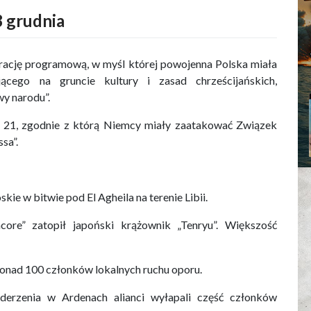
 grudnia
arację programową, w myśl której powojenna Polska miała
cego na gruncie kultury i zasad chrześcijańskich,
y narodu”.
r 21, zgodnie z którą Niemcy miały zaatakować Związek
sa”.
skie w bitwie pod El Agheila na terenie Libii.
re” zatopił japoński krążownik „Tenryu”. Większość
ponad 100 członków lokalnych ruchu oporu.
derzenia w Ardenach alianci wyłapali część członków