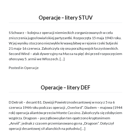
Operacje – litery STUV
S Schwarz – kolejna z operacji niemieckich zorganizowanych w celu
zniszczenia jugosłowiańskiej partyzantki. Rozpoczęta 15 maja 1943 roku.
W jej wyniku stoczono niezwykle krwawą bitwę w rejonie rzeki Sutjeski
21 maja-16 czerwca. Zakończyła się ona porażką wojsk faszystowskich.
Second Wind – atak dywersyjny na Massa na pięć dni przed rozpoczęciem
ofensywy 5. armii we Włoszech. […]
Posted in
Operacje
Operacje – litery DEF
D Detroit – desant 81. Dywizji Powietrznodesantowej w nocy z 5 na 6
czerwca 1944 roku podczas operacji „Overlord”. Diadem – majowa (1944
rok) operacja aliantów przeciw Monte Cassino. Zakończyła się zdobyciem
wzgórza. Dragoon – początkowo plan ten opatrzono kryptonimem
„Anviil”, jednak z czasem przemianowano go na „Dragoon”. Dotyczył
operacji desantowej sił alianckich na południu […]