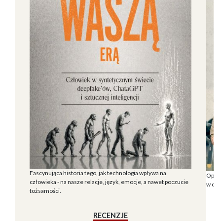
Fascynująca historia tego, jak technologia wpływa na
Opowi
człowieka - na nasze relacje, język, emocje, a nawet poczucie
w cza
tożsamości.
RECENZJE