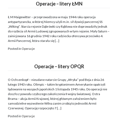
Operacje – litery ŁMN
Ł M Maigewitter – przeprowadzona w maju 1944 roku operacja
antypartyzancka, w której Niemcy użyli m.in. sił dywizji pancernej SS
„Wiking”. Starcia rejonie Dąbrówki czy Rąblowa nie doprowadziły jednak
do rozbicia sił Armii Ludowej zgrupowanych w tym rejonie. Mały Saturn –
zainicjowana 16 grudnia 1942 roku radziecka ofensywa przeciwko 4.
Armii Pancernej, która starała się […]
Posted in
Operacje
Operacje – litery OPQR
O Ochsenkopf – nieudane natarcie Grupy „Afryka” pod Beja z dnia 26
lutego 1943 roku. Olimpic – takim kryptonimem Amerykanie opatrzyli
lądowanie na wyspach japońskich 1 listopada 1945 roku. Do operacji nie
doszło z powodu szybszego zakończenia II wojny światowej. Ostra
Brama – akcja Armii Krajowej, której głównym założeniem było
samodzielne wyzwolenie Wilna zanim zrobią to jednostki Armii
Czerwonej. Operację rozpoczęto 7 […]
Posted in
Operacje