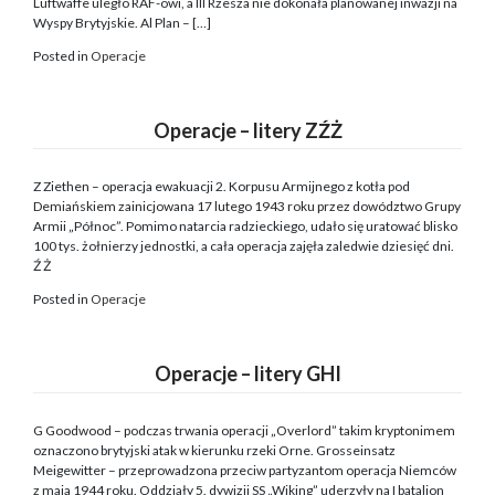
Luftwaffe uległo RAF-owi, a III Rzesza nie dokonała planowanej inwazji na
Wyspy Brytyjskie. Al Plan – […]
Posted in
Operacje
Operacje – litery ZŹŻ
Z Ziethen – operacja ewakuacji 2. Korpusu Armijnego z kotła pod
Demiańskiem zainicjowana 17 lutego 1943 roku przez dowództwo Grupy
Armii „Północ”. Pomimo natarcia radzieckiego, udało się uratować blisko
100 tys. żołnierzy jednostki, a cała operacja zajęła zaledwie dziesięć dni.
Ź Ż
Posted in
Operacje
Operacje – litery GHI
G Goodwood – podczas trwania operacji „Overlord” takim kryptonimem
oznaczono brytyjski atak w kierunku rzeki Orne. Grosseinsatz
Meigewitter – przeprowadzona przeciw partyzantom operacja Niemców
z maja 1944 roku. Oddziały 5. dywizji SS „Wiking” uderzyły na I batalion