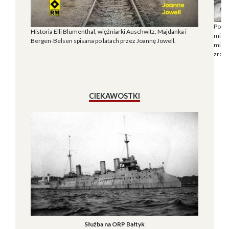
Połąc
Historia Elli Blumenthal, więźniarki Auschwitz, Majdanka i
miesz
Bergen-Belsen spisana po latach przez Joannę Jowell.
miesz
zrozu
CIEKAWOSTKI
Służba na ORP Bałtyk