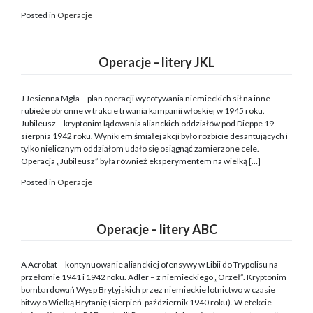
Posted in
Operacje
Operacje – litery JKL
J Jesienna Mgła – plan operacji wycofywania niemieckich sił na inne
rubieże obronne w trakcie trwania kampanii włoskiej w 1945 roku.
Jubileusz – kryptonim lądowania alianckich oddziałów pod Dieppe 19
sierpnia 1942 roku. Wynikiem śmiałej akcji było rozbicie desantujących i
tylko nielicznym oddziałom udało się osiągnąć zamierzone cele.
Operacja „Jubileusz” była również eksperymentem na wielką […]
Posted in
Operacje
Operacje – litery ABC
A Acrobat – kontynuowanie alianckiej ofensywy w Libii do Trypolisu na
przełomie 1941 i 1942 roku. Adler – z niemieckiego „Orzeł”. Kryptonim
bombardowań Wysp Brytyjskich przez niemieckie lotnictwo w czasie
bitwy o Wielką Brytanię (sierpień-październik 1940 roku). W efekcie