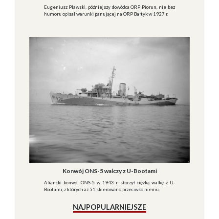
Eugeniusz Pławski, późniejszy dowódca ORP Piorun, nie bez
humoru opisał warunki panującej na ORP Bałtyk w 1927 r.
Konwój ONS-5 walczy z U-Bootami
Aliancki konwój ONS-5 w 1943 r. stoczył ciężką walkę z U-
Bootami, z których aż 51 skierowano przeciwko niemu.
NAJPOPULARNIEJSZE