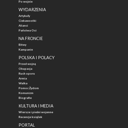
Po wojnie
WYDARZENIA
Artykuły
Ciekawostki
Alianci
Państwa Osi
NA FRONCIE
Bitwy
Kampanie
POLSKA I POLACY
Przed wojną
Okupacja
Ruch oporu
Armia
Walka
Pomoc Żydom
Komunizm
Biografie
KULTURA I MEDIA
Wiersze i pieśni wojenne
Recenzje książek
PORTAL