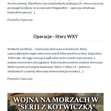
Armii Ludowej. Wynikiem starcia była klęska atakujących, mimo znacznej
przewagi liczebnej. Grosseinsatz Meigewitter – operacja składowa
kontrofensywy w […]
Posted in
Operacje
Operacje – litery WXY
W Wacht am Rhein – niemiecka ofensywa w Ardenach, którą
zapoczątkowało nagłe uderzenie wojsk hitlerowskich w dniu 16 grudnia
1944 roku. W ciągu miesiąca walk uderzenie zostało zatrzymane, a
wojska niemieckie zdruzgotane. Była to jednocześnie ostatnia ofensywa
Wehrmachtu w II wojnie światowej. Weiss I i Weiss II – jedne ze
składowych czwartej ofensywy niemieckiej przeciwko […]
Posted in
Operacje