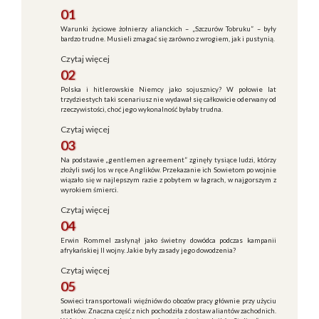
01
Warunki życiowe żołnierzy alianckich – „Szczurów Tobruku” – były
bardzo trudne. Musieli zmagać się zarówno z wrogiem, jak i pustynią.
Czytaj więcej
02
Polska i hitlerowskie Niemcy jako sojusznicy? W połowie lat
trzydziestych taki scenariusz nie wydawał się całkowicie oderwany od
rzeczywistości, choć jego wykonalność byłaby trudna.
Czytaj więcej
03
Na podstawie „gentlemen agreement” zginęły tysiące ludzi, którzy
złożyli swój los w ręce Anglików. Przekazanie ich Sowietom po wojnie
wiązało się w najlepszym razie z pobytem w łagrach, w najgorszym z
wyrokiem śmierci.
Czytaj więcej
04
Erwin Rommel zasłynął jako świetny dowódca podczas kampanii
afrykańskiej II wojny. Jakie były zasady jego dowodzenia?
Czytaj więcej
05
Sowieci transportowali więźniów do obozów pracy głównie przy użyciu
statków. Znaczna część z nich pochodziła z dostaw aliantów zachodnich.