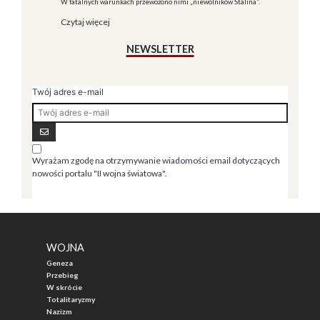
W fatalnych warunkach przewożono nimi „niewolników Stalina”.
Czytaj więcej
NEWSLETTER
Twój adres e-mail
Wyrażam zgodę na otrzymywanie wiadomości email dotyczących
nowości portalu "II wojna światowa".
WOJNA
Geneza
Przebieg
W skrócie
Totalitaryzmy
Nazizm