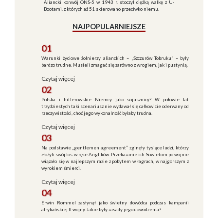
Aliancki konwój ONS-5 w 1943 r. stoczył ciężką walkę z U-
Bootami, z których aż 51 skierowano przeciwko niemu.
NAJPOPULARNIEJSZE
01
Warunki życiowe żołnierzy alianckich – „Szczurów Tobruku” – były
bardzo trudne. Musieli zmagać się zarówno z wrogiem, jak i pustynią.
Czytaj więcej
02
Polska i hitlerowskie Niemcy jako sojusznicy? W połowie lat
trzydziestych taki scenariusz nie wydawał się całkowicie oderwany od
rzeczywistości, choć jego wykonalność byłaby trudna.
Czytaj więcej
03
Na podstawie „gentlemen agreement” zginęły tysiące ludzi, którzy
złożyli swój los w ręce Anglików. Przekazanie ich Sowietom po wojnie
wiązało się w najlepszym razie z pobytem w łagrach, w najgorszym z
wyrokiem śmierci.
Czytaj więcej
04
Erwin Rommel zasłynął jako świetny dowódca podczas kampanii
afrykańskiej II wojny. Jakie były zasady jego dowodzenia?