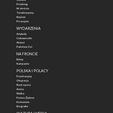
Przebieg
W skrócie
Totalitaryzmy
Nazizm
Po wojnie
WYDARZENIA
Artykuły
Ciekawostki
Alianci
Państwa Osi
NA FRONCIE
Bitwy
Kampanie
POLSKA I POLACY
Przed wojną
Okupacja
Ruch oporu
Armia
Walka
Pomoc Żydom
Komunizm
Biografie