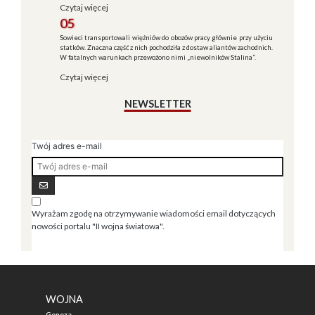
Czytaj więcej
05
Sowieci transportowali więźniów do obozów pracy głównie przy użyciu
statków. Znaczna część z nich pochodziła z dostaw aliantów zachodnich.
W fatalnych warunkach przewożono nimi „niewolników Stalina”.
Czytaj więcej
NEWSLETTER
Twój adres e-mail
Wyrażam zgodę na otrzymywanie wiadomości email dotyczących
nowości portalu "II wojna światowa".
WOJNA
Geneza