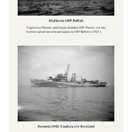
Służba na ORP Bałtyk
Eugeniusz Pławski, późniejszy dowódca ORP Piorun, nie bez
humoru opisał warunki panującej na ORP Bałtyk w 1927 r.
Konwój ONS-5 walczy z U-Bootami