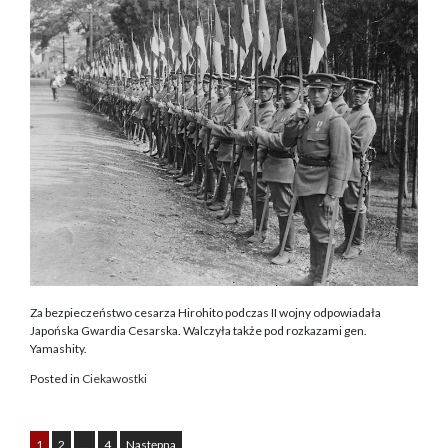
Za bezpieczeństwo cesarza Hirohito podczas II wojny odpowiadała
Japońska Gwardia Cesarska. Walczyła także pod rozkazami gen.
Yamashity.
Posted in
Ciekawostki
1
2
…
4
Następna