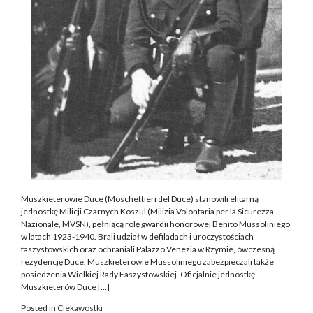
Muszkieterowie Duce (Moschettieri del Duce) stanowili elitarną
jednostkę Milicji Czarnych Koszul (Milizia Volontaria per la Sicurezza
Nazionale, MVSN), pełniącą rolę gwardii honorowej Benito Mussoliniego
w latach 1923-1940. Brali udział w defiladach i uroczystościach
faszystowskich oraz ochraniali Palazzo Venezia w Rzymie, ówczesną
rezydencję Duce. Muszkieterowie Mussoliniego zabezpieczali także
posiedzenia Wielkiej Rady Faszystowskiej. Oficjalnie jednostkę
Muszkieterów Duce […]
Posted in
Ciekawostki