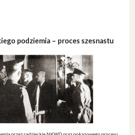
ego podziemia – proces szesnastu
iemia przez radzieckie NKWD oraz pokazowego procesu