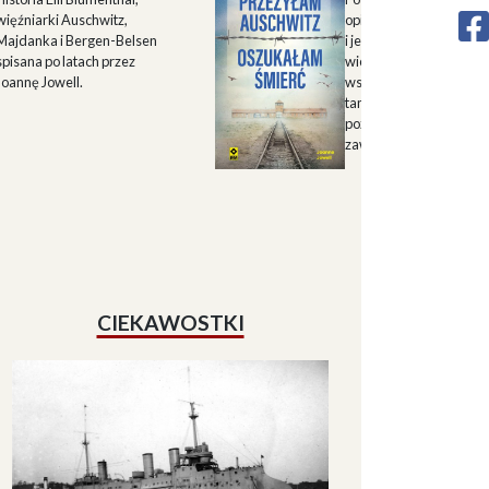
więźniarki Auschwitz,
opisu historii Górnego 
Majdanka i Bergen-Belsen
i jego mieszkańców w X
spisana po latach przez
wieku oraz zapisu
Joannę Jowell.
wspomnień mieszkańc
tamtych terenów, które
pozwalają lepiej zrozum
zawiłe koleje losu regio
CIEKAWOSTKI