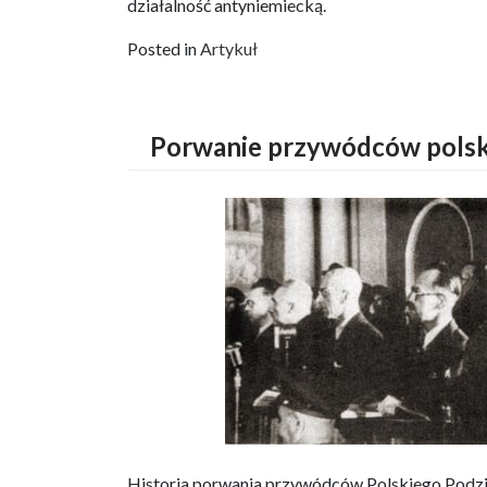
działalność antyniemiecką.
Posted in
Artykuł
Porwanie przywódców polski
Historia porwania przywódców Polskiego Podz