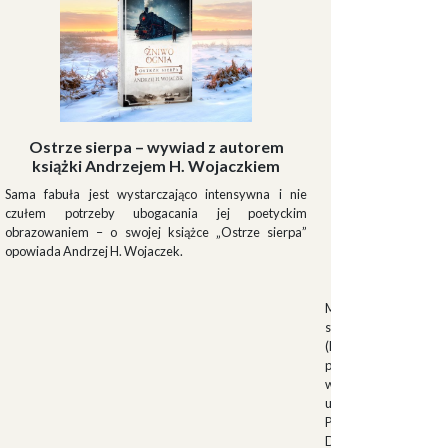
Ostrze sierpa – wywiad z autorem
książki Andrzejem H. Wojaczkiem
Sama fabuła jest wystarczająco intensywna i nie
czułem potrzeby ubogacania jej poetyckim
obrazowaniem – o swojej książce „Ostrze sierpa”
opowiada Andrzej H. Wojaczek.
Muszki
Muszkieterowie Du
stanowili elitarną je
(Milizia Volontaria p
pełniącą rolę gwardi
w latach 1923-1940.
uroczystościach fa
Palazzo Venezia w 
Duce. Muszkieterowi