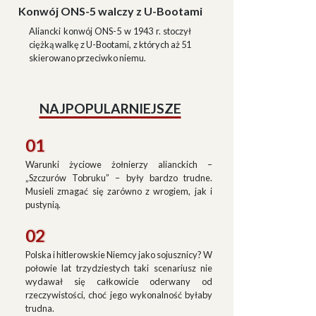
Konwój ONS-5 walczy z U-Bootami
Aliancki konwój ONS-5 w 1943 r. stoczył
ciężką walkę z U-Bootami, z których aż 51
skierowano przeciwko niemu.
NAJPOPULARNIEJSZE
01
Warunki życiowe żołnierzy alianckich –
„Szczurów Tobruku” – były bardzo trudne.
Musieli zmagać się zarówno z wrogiem, jak i
pustynią.
02
Polska i hitlerowskie Niemcy jako sojusznicy? W
połowie lat trzydziestych taki scenariusz nie
wydawał się całkowicie oderwany od
rzeczywistości, choć jego wykonalność byłaby
trudna.