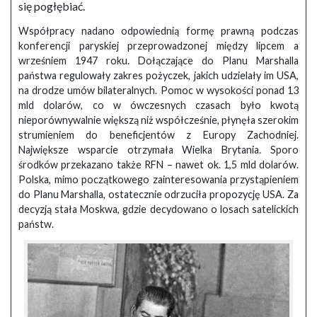
się pogłębiać.
Współpracy nadano odpowiednią formę prawną podczas
konferencji paryskiej przeprowadzonej między lipcem a
wrześniem 1947 roku. Dołączające do Planu Marshalla
państwa regulowały zakres pożyczek, jakich udzielały im USA,
na drodze umów bilateralnych. Pomoc w wysokości ponad 13
mld dolarów, co w ówczesnych czasach było kwotą
nieporównywalnie większą niż współcześnie, płynęła szerokim
strumieniem do beneficjentów z Europy Zachodniej.
Największe wsparcie otrzymała Wielka Brytania. Sporo
środków przekazano także RFN – nawet ok. 1,5 mld dolarów.
Polska, mimo początkowego zainteresowania przystąpieniem
do Planu Marshalla, ostatecznie odrzuciła propozycję USA. Za
decyzją stała Moskwa, gdzie decydowano o losach satelickich
państw.