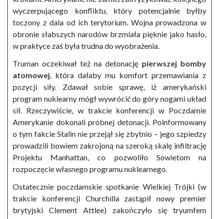
wyczerpującego konfliktu, który potencjalnie byłby
toczony z dala od ich terytorium. Wojna prowadzona w
obronie słabszych narodów brzmiała pięknie jako hasło,
w praktyce zaś była trudna do wyobrażenia.
Truman oczekiwał też na detonację
pierwszej bomby
atomowej
, która dałaby mu komfort przemawiania z
pozycji siły. Zdawał sobie sprawę, iż amerykański
program nuklearny mógł wywrócić do góry nogami układ
sił. Rzeczywiście, w trakcie konferencji w Poczdamie
Amerykanie dokonali próbnej detonacji. Poinformowany
o tym fakcie Stalin nie przejął się zbytnio – jego szpiedzy
prowadzili bowiem zakrojoną na szeroką skalę infiltrację
Projektu Manhattan, co pozwoliło Sowietom na
rozpoczęcie własnego programu nuklearnego.
Ostatecznie poczdamskie spotkanie Wielkiej Trójki (w
trakcie konferencji Churchilla zastąpił nowy premier
brytyjski Clement Attlee) zakończyło się tryumfem