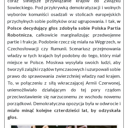
coraz silniejsze przywiązanie krajów do Związku
Sowieckiego. Pod przykrywką demokratyzacji i wolnych
wyborów komuniści osadzali w stolicach europejskich
przychylnych sobie polityków oraz ugrupowania. I tak,
w
Polsce decydujący głos zdobyła sobie Polska Partia
Robotnicza
, całkowicie marginalizując przedwojenne
partie i frakcje. Podobnie rzecz się miała na Węgrzech, w
Czechosłowacji czy Rumunii. Scenariusz przejmowania
władzy w tych krajach był podobny do tego, który miał
miejsce w Polsce. Moskwa wysyłała swoich ludzi, aby
tworzyli zalążki rządów tymczasowych i uzurpowali sobie
prawo do sprawowania zwierzchniej władzy nad krajem.
To, w połączeniu z siłą wkraczającej Armii Czerwonej,
uniemożliwiało działającym do tej pory rządom
przeciwstawienie się narzuconemu ze wschodu nowemu
porządkowi. Demokratyczna opozycja była w odwrocie i
miało minąć kolejne czterdzieści lat, by odzyskała
głos
.