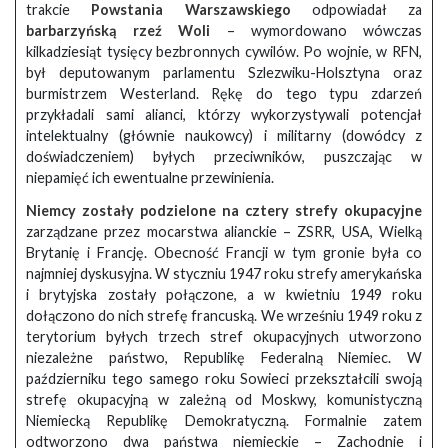
trakcie
Powstania Warszawskiego
odpowiadał za
barbarzyńską rzeź Woli
– wymordowano wówczas
kilkadziesiąt tysięcy bezbronnych cywilów. Po wojnie, w RFN,
był deputowanym parlamentu Szlezwiku-Holsztyna oraz
burmistrzem Westerland. Rękę do tego typu zdarzeń
przykładali sami alianci, którzy wykorzystywali potencjał
intelektualny (głównie naukowcy) i militarny (dowódcy z
doświadczeniem) byłych przeciwników, puszczając w
niepamięć ich ewentualne przewinienia.
Niemcy zostały podzielone na cztery strefy okupacyjne
zarządzane przez mocarstwa alianckie – ZSRR, USA, Wielką
Brytanię i Francję. Obecność Francji w tym gronie była co
najmniej dyskusyjna. W styczniu 1947 roku strefy amerykańska
i brytyjska zostały połączone, a w kwietniu 1949 roku
dołączono do nich strefę francuską. We wrześniu 1949 roku z
terytorium byłych trzech stref okupacyjnych utworzono
niezależne państwo, Republikę Federalną Niemiec. W
październiku tego samego roku Sowieci przekształcili swoją
strefę okupacyjną w zależną od Moskwy, komunistyczną
Niemiecką Republikę Demokratyczną. Formalnie zatem
odtworzono dwa państwa niemieckie – Zachodnie i