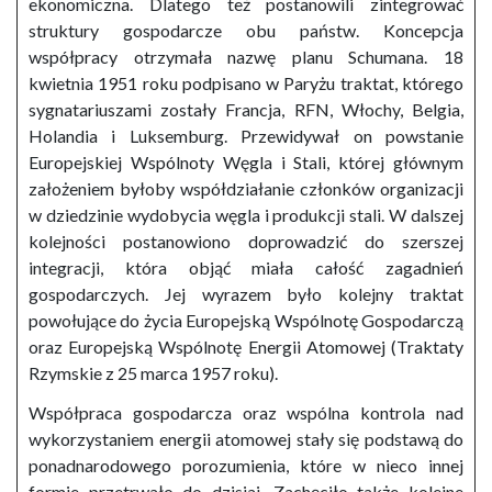
ekonomiczna. Dlatego też postanowili zintegrować
struktury gospodarcze obu państw. Koncepcja
współpracy otrzymała nazwę planu Schumana. 18
kwietnia 1951 roku podpisano w Paryżu traktat, którego
sygnatariuszami zostały Francja, RFN, Włochy, Belgia,
Holandia i Luksemburg. Przewidywał on powstanie
Europejskiej Wspólnoty Węgla i Stali, której głównym
założeniem byłoby współdziałanie członków organizacji
w dziedzinie wydobycia węgla i produkcji stali. W dalszej
kolejności postanowiono doprowadzić do szerszej
integracji, która objąć miała całość zagadnień
gospodarczych. Jej wyrazem było kolejny traktat
powołujące do życia Europejską Wspólnotę Gospodarczą
oraz Europejską Wspólnotę Energii Atomowej (Traktaty
Rzymskie z 25 marca 1957 roku).
Współpraca gospodarcza oraz wspólna kontrola nad
wykorzystaniem energii atomowej stały się podstawą do
ponadnarodowego porozumienia, które w nieco innej
formie przetrwało do dzisiaj. Zachęciło także kolejne