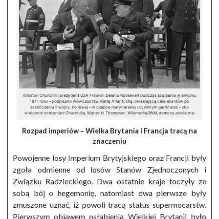
Winston Churchill i prezydent USA Franklin Delano Roosevelt podczas spotkania w sierpniu
1941 roku – podpisano wówczas tzw. Kartę Atlantycką, określającą cele aliantów po
zakończeniu II wojny. Po lewej – w czapce marynarskiej i cywilnym garniturze – stoi
wieloletni ochroniarz Churchilla, Walter H. Thompson. Wikimedia/IWM, domena publiczna.
Rozpad imperiów – Wielka Brytania i Francja tracą na
znaczeniu
Powojenne losy Imperium Brytyjskiego oraz Francji były
zgoła odmienne od losów Stanów Zjednoczonych i
Związku Radzieckiego. Dwa ostatnie kraje toczyły ze
sobą bój o hegemonię, natomiast dwa pierwsze były
zmuszone uznać, iż powoli tracą status supermocarstw.
Pierwszym objawem osłabienia Wielkiej Brytanii było