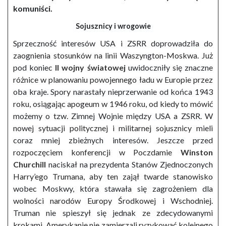
komuniści.
Sojusznicy i wrogowie
Sprzeczność interesów USA i ZSRR doprowadziła do
zaognienia stosunków na linii Waszyngton-Moskwa. Już
pod koniec
II wojny światowej
uwidoczniły się znaczne
różnice w planowaniu powojennego ładu w Europie przez
oba kraje. Spory narastały nieprzerwanie od końca 1943
roku, osiągając apogeum w 1946 roku, od kiedy to mówić
możemy o tzw. Zimnej Wojnie między USA a ZSRR. W
nowej sytuacji politycznej i militarnej sojusznicy mieli
coraz mniej zbieżnych interesów. Jeszcze przed
rozpoczęciem konferencji w Poczdamie
Winston
Churchill
naciskał na prezydenta Stanów Zjednoczonych
Harry’ego Trumana, aby ten zajął twarde stanowisko
wobec Moskwy, która stawała się zagrożeniem dla
wolności narodów Europy Środkowej i Wschodniej.
Truman nie spieszył się jednak ze zdecydowanymi
krokami. Amerykanie nie zamierzali ryzykować kolejnego