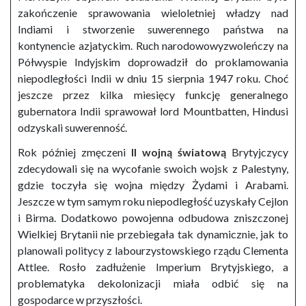
zakończenie sprawowania wieloletniej władzy nad
Indiami i stworzenie suwerennego państwa na
kontynencie azjatyckim. Ruch narodowowyzwoleńczy na
Półwyspie Indyjskim doprowadził do proklamowania
niepodległości Indii w dniu 15 sierpnia 1947 roku. Choć
jeszcze przez kilka miesięcy funkcję generalnego
gubernatora Indii sprawował lord Mountbatten, Hindusi
odzyskali suwerenność.
Rok później zmęczeni
II wojną światową
Brytyjczycy
zdecydowali się na wycofanie swoich wojsk z Palestyny,
gdzie toczyła się wojna między Żydami i Arabami.
Jeszcze w tym samym roku niepodległość uzyskały Cejlon
i Birma. Dodatkowo powojenna odbudowa zniszczonej
Wielkiej Brytanii nie przebiegała tak dynamicznie, jak to
planowali politycy z labourzystowskiego rządu Clementa
Attlee. Rosło zadłużenie Imperium Brytyjskiego, a
problematyka dekolonizacji miała odbić się na
gospodarce w przyszłości.