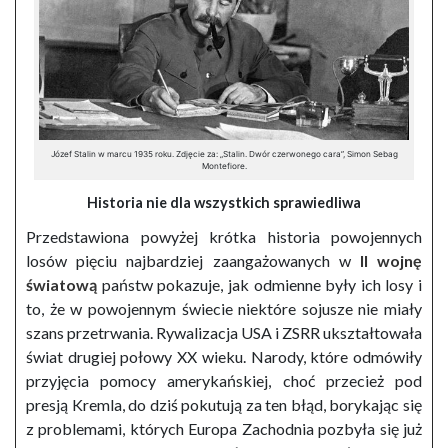
Józef Stalin w marcu 1935 roku. Zdjęcie za: „Stalin. Dwór czerwonego cara”, Simon Sebag
Montefiore.
Historia nie dla wszystkich sprawiedliwa
Przedstawiona powyżej krótka historia powojennych
losów pięciu najbardziej zaangażowanych w
II wojnę
światową
państw pokazuje, jak odmienne były ich losy i
to, że w powojennym świecie niektóre sojusze nie miały
szans przetrwania. Rywalizacja USA i ZSRR ukształtowała
świat drugiej połowy XX wieku. Narody, które odmówiły
przyjęcia pomocy amerykańskiej, choć przecież pod
presją Kremla, do dziś pokutują za ten błąd, borykając się
z problemami, których Europa Zachodnia pozbyła się już