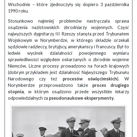
Wschodnie – które zjednoczyły się dopiero 3 października
1990 roku.
Stosunkowo najmniej problemów nastręczała sprawa
osądzenia nazistowskich zbrodniarzy wojennych. Część
najwyższych dygnitarzy III Rzeszy stanęła przed Trybunałem
Wojskowym w Norymberdze, w którego składzie orzekali
sędziowie radzieccy, brytyjscy, amerykańscy i francuscy. Był to
ledwie wycinek działalności powojennego wymiaru
sprawiedliwości względem oskarżanych o zbrodnie wojenne
Niemców. Liczne procesy prowadzono na forach krajowych
(dobrym przykładem jest działalność Najwyższego Trybunału
Narodowego czy też
procesów oświęcimskich
). W
Norymberdze przeprowadzono także
proces drugiego
stopnia
, w którym osądzono przede wszystkim lekarzy
odpowiedzialnych za
pseudonaukowe eksperymenty
.