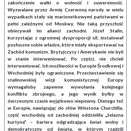
zakończenie walki o wolność i suwerenność.
Wyzwalane przez Armię Czerwoną narody w wielu
wypadkach stały się marionetkowymi państwami w
pełni zależnymi od Moskwy. Nie taką przyszłość
obiecywali im alianci zachodni. Józef Stalin,
korzystając z ogromnej dysproporcji sił, instalował
posłuszne sobie władze, które miały eksportować na
Zachód komunizm. Brytyjczycy i Amerykanie nie byli
w stanie interweniować. Po części, nie chcieli
interweniować. Ich możliwości w Europie Środkowej i
Wschodniej były ograniczone. Przeciwstawienie się
stalinowskiej wizji komunistycznej Europy
wymagałoby zapewne wywołania kolejnego
konfliktu zbrojnego, a jego wynik byłby w
ówczesnym czasie wyjątkowo niepewny. Dlatego też
w Europie, nawiązując do słów Winstona Churchilla,
część wschodnią od zachodniej oddzieliła „żelazna
kurtyna” – bariera odgradzająca świat wolny i
demokratyczny od świata, w którym rządzili