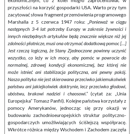
ekonomicznym, co z kolei mogło zaprocentować w
przyszłości na korzyść gospodarki USA. Warto przy tym
zacytować słowa fragment przemówienia programowego
Marshalla z 5 czerwca 1947 roku:
„Ponieważ w ciągu
następnych 3-4 lat potrzeby Europy w zakresie żywności i
innych niezbędnych artykułów będą znacznie większe niż jej
zdolności płatnicze, musi ona otrzymać dodatkową pomoc […]
Jest rzeczą logiczną, że Stany Zjednoczone powinny uczynić
wszystko, co leży w ich mocy, aby pomóc w powrocie do
normalnej, zdrowej kondycji ekonomicznej, bez której nie
może istnieć ani stabilizacja polityczna, ani pewny pokój.
Nasza polityka nie jest skierowana przeciwko jakiemukolwiek
państwu ani jakiejkolwiek doktrynie, lecz przeciwko głodowi,
ubóstwu, brakowi nadziei i chaosowi.”
(cytat za: „Unia
Europejska” Tomasz Panfil). Kolejne państwa korzystały z
pomocy Amerykanów, jednocząc się przy okazji w
budowaniu zachodnioeuropejskich struktur polityczno-
gospodarczych umożliwiających ściślejszą współpracę.
Wkrótce różnica między Wschodem i Zachodem zaczęła