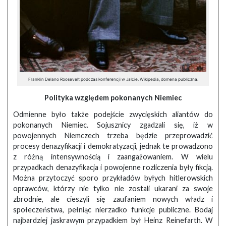
Franklin Delano Roosevelt podczas konferencji w Jałcie. Wikipedia, domena publiczna.
Polityka względem pokonanych Niemiec
Odmienne było także podejście zwycięskich aliantów do
pokonanych Niemiec. Sojusznicy zgadzali się, iż w
powojennych Niemczech trzeba będzie przeprowadzić
procesy denazyfikacji i demokratyzacji, jednak te prowadzono
z różną intensywnością i zaangażowaniem. W wielu
przypadkach denazyfikacja i powojenne rozliczenia były fikcją.
Można przytoczyć sporo przykładów byłych hitlerowskich
oprawców, którzy nie tylko nie zostali ukarani za swoje
zbrodnie, ale cieszyli się zaufaniem nowych władz i
społeczeństwa, pełniąc nierzadko funkcje publiczne. Bodaj
najbardziej jaskrawym przypadkiem był Heinz Reinefarth. W