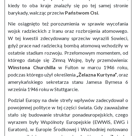
kiedy to oba kraje znalazły się po tej samej stronie
barykady, walcząc przeciw
Państwom Osi
.
Nie osiągnięto też porozumienia w sprawie wycofania
wojsk radzieckich z Iranu oraz rozbrojenia atomowego.
W tej kwestii zdecydowany sprzeciw wyrazili Sowieci,
gdyż prace nad radziecką bombą atomową wchodziły w
ostatnie stadium rozwoju. Przełomowym momentem, od
którego datuje się Zimną Wojnę, były przemówienia:
Winstona Churchilla
w Fulton w marcu 1946 roku,
podczas którego użył określenia
„Żelazna Kurtyna”
, oraz
amerykańskiego sekretarza stanu Jamesa Byrnesa 6
września 1946 roku w Stuttgarcie.
Podział Europy na dwie strefy wpływów zadecydował o
powojennej polityce w tej części świata. Gdy zauważalne
stało się budowanie struktur ponadeuropejskich, czego
wyrazem były Wspólnoty Europejskie (EWWiS, EWG i
Euratom), w Europie Środkowej i Wschodniej notowano