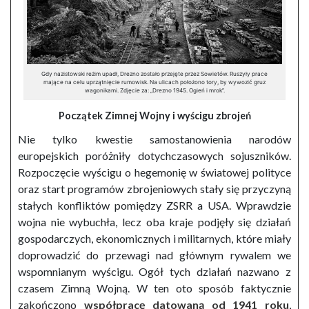
Gdy nazistowski reżim upadł, Drezno zostało przejęte przez Sowietów. Ruszyły prace
mające na celu uprzątnięcie rumowisk. Na ulicach położono tory, by wywozić gruz
wagonikami. Zdjęcie za: „Drezno 1945. Ogień i mrok”.
Początek Zimnej Wojny i wyścigu zbrojeń
Nie tylko kwestie samostanowienia narodów
europejskich poróżniły dotychczasowych sojuszników.
Rozpoczęcie wyścigu o hegemonię w światowej polityce
oraz start programów zbrojeniowych stały się przyczyną
stałych konfliktów pomiędzy ZSRR a USA. Wprawdzie
wojna nie wybuchła, lecz oba kraje podjęły się działań
gospodarczych, ekonomicznych i militarnych, które miały
doprowadzić do przewagi nad głównym rywalem we
wspomnianym wyścigu. Ogół tych działań nazwano z
czasem Zimną Wojną. W ten oto sposób faktycznie
zakończono
współpracę datowaną od 1941 roku
,