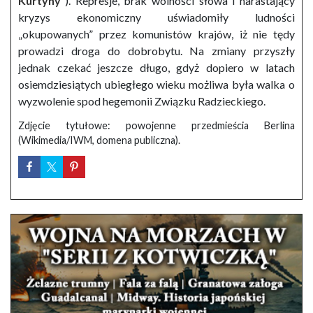
Kurtyny”
). Represje, brak wolności słowa i narastający
kryzys ekonomiczny uświadomiły ludności
„okupowanych” przez komunistów krajów, iż nie tędy
prowadzi droga do dobrobytu. Na zmiany przyszły
jednak czekać jeszcze długo, gdyż dopiero w latach
osiemdziesiątych ubiegłego wieku możliwa była walka o
wyzwolenie spod hegemonii Związku Radzieckiego.
Zdjęcie tytułowe: powojenne przedmieścia Berlina
(Wikimedia/IWM, domena publiczna).