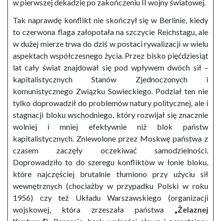
w pierwszej dekadzie po zakończeniu II wojny światowej.
Tak naprawdę konflikt nie skończył się w Berlinie, kiedy
to czerwona flaga załopotała na szczycie Reichstagu, ale
w dużej mierze trwa do dziś w postaci rywalizacji w wielu
aspektach współczesnego życia. Przez bisko pięćdziesiąt
lat cały świat znajdował się pod wpływem dwóch sił –
kapitalistycznych Stanów Zjednoczonych i
komunistycznego Związku Sowieckiego. Podział ten nie
tylko doprowadził do problemów natury politycznej, ale i
stagnacji bloku wschodniego, który rozwijał się znacznie
wolniej i mniej efektywnie niż blok państw
kapitalistycznych. Zniewolone przez Moskwę państwa z
czasem zaczęły oczekiwać samodzielności.
Doprowadziło to do szeregu konfliktów w łonie bloku,
które najczęściej brutalnie tłumiono przy użyciu sił
wewnętrznych (chociażby w przypadku Polski w roku
1956) czy też Układu Warszawskiego (organizacji
wojskowej, która zrzeszała państwa
„Żelaznej