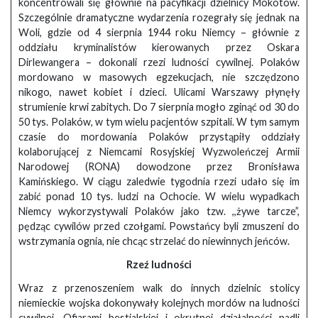
koncentrowali się głównie na pacyfikacji dzielnicy Mokotów.
Szczególnie dramatyczne wydarzenia rozegrały się jednak na
Woli, gdzie od 4 sierpnia 1944 roku Niemcy – głównie z
oddziału kryminalistów kierowanych przez Oskara
Dirlewangera – dokonali rzezi ludności cywilnej. Polaków
mordowano w masowych egzekucjach, nie szczędzono
nikogo, nawet kobiet i dzieci. Ulicami Warszawy płynęły
strumienie krwi zabitych. Do 7 sierpnia mogło zginąć od 30 do
50 tys. Polaków, w tym wielu pacjentów szpitali. W tym samym
czasie do mordowania Polaków przystąpiły oddziały
kolaborującej z Niemcami Rosyjskiej Wyzwoleńczej Armii
Narodowej (RONA) dowodzone przez Bronisława
Kamińskiego. W ciągu zaledwie tygodnia rzezi udało się im
zabić ponad 10 tys. ludzi na Ochocie. W wielu wypadkach
Niemcy wykorzystywali Polaków jako tzw. ,,żywe tarcze”,
pędząc cywilów przed czołgami. Powstańcy byli zmuszeni do
wstrzymania ognia, nie chcąc strzelać do niewinnych jeńców.
Rzeź ludności
Wraz z przenoszeniem walk do innych dzielnic stolicy
niemieckie wojska dokonywały kolejnych mordów na ludności
cywilnej. Ofiarami bestialskiej i okrutnej działalności padli