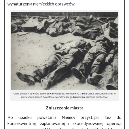
wynaturzenia niemieckich oprawców.
Ciała polskich cywilów zamordowanych przez Niemców w trakcie „rzezi Woli”, dokonanej w
pierwszych dniach Powstania warszawskiego (Wikipedia, domena publiczna).
Zniszczenie miasta
Po upadku powstania Niemcy przystąpili też do
konsekwentnej, zaplanowanej i skoordynowanej operacji