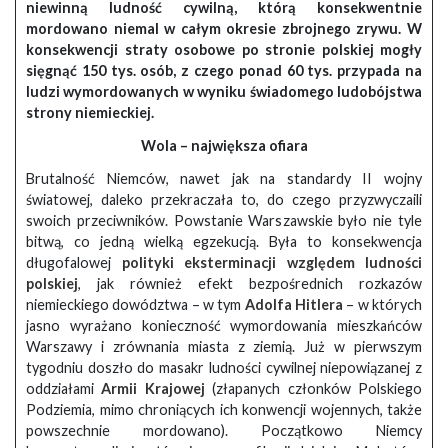
niewinną ludność cywilną, którą konsekwentnie
mordowano niemal w całym okresie zbrojnego zrywu. W
konsekwencji straty osobowe po stronie polskiej mogły
sięgnąć 150 tys. osób, z czego ponad 60 tys. przypada na
ludzi wymordowanych w wyniku świadomego ludobójstwa
strony niemieckiej.
Wola – największa ofiara
Brutalność Niemców, nawet jak na standardy II wojny
światowej, daleko przekraczała to, do czego przyzwyczaili
swoich przeciwników. Powstanie Warszawskie było nie tyle
bitwą, co jedną wielką egzekucją. Była to konsekwencja
długofalowej
polityki eksterminacji względem ludności
polskiej
, jak również efekt bezpośrednich rozkazów
niemieckiego dowództwa – w tym
Adolfa Hitlera
– w których
jasno wyrażano konieczność wymordowania mieszkańców
Warszawy i zrównania miasta z ziemią. Już w pierwszym
tygodniu doszło do masakr ludności cywilnej niepowiązanej z
oddziałami
Armii Krajowej
(złapanych członków Polskiego
Podziemia, mimo chroniących ich konwencji wojennych, także
powszechnie mordowano). Początkowo Niemcy