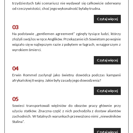
trzydziestych taki scenariusz nie wydawał się całkowicie oderwany
od rzeczywistości, choć jego wykonalność byłaby trudna.
Czytaj więcej
03
Na podstawie „gentlemen agreement” zginęły tysiące ludzi, którzy
złożyli swój los w ręce Anglików. Przekazanie ich Sowietom po wojnie
wiązało się w najlepszym razie z pobytem w łagrach, w najgorszym z
wyrokiem śmierci.
Czytaj więcej
04
Erwin Rommel zasłynął jako świetny dowódca podczas kampanii
afrykańskiej II wojny. Jakie były zasady jego dowodzenia?
Czytaj więcej
05
Sowieci transportowali więźniów do obozów pracy głównie przy
użyciu statków. Znaczna część z nich pochodziła z dostaw aliantów
zachodnich. W fatalnych warunkach przewożono nimi „niewolników
Stalina”.
Czytaj więcej