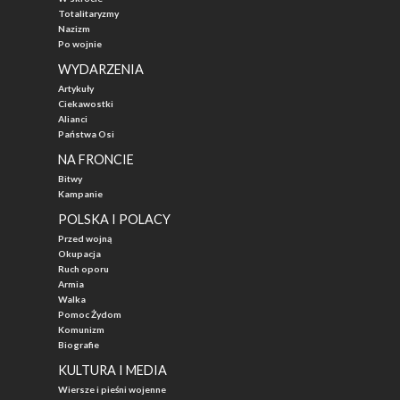
Totalitaryzmy
Nazizm
Po wojnie
WYDARZENIA
Artykuły
Ciekawostki
Alianci
Państwa Osi
NA FRONCIE
Bitwy
Kampanie
POLSKA I POLACY
Przed wojną
Okupacja
Ruch oporu
Armia
Walka
Pomoc Żydom
Komunizm
Biografie
KULTURA I MEDIA
Wiersze i pieśni wojenne