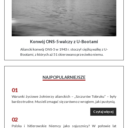
Konwój ONS-5 walczy z U-Bootami
Aliancki konwój ONS-5 w 1943 r. stoczył ciężką walkę z U-
Bootami, z których aż 51 skierowano przeciwko niemu.
NAJPOPULARNIEJSZE
01
Warunki życiowe żołnierzy alianckich – „Szczurów Tobruku” – były
bardzo trudne. Musieli zmagać się zarówno z wrogiem, jak i pustynią.
Czytaj więcej
02
Polska i hitlerowskie Niemcy jako sojusznicy? W połowie lat