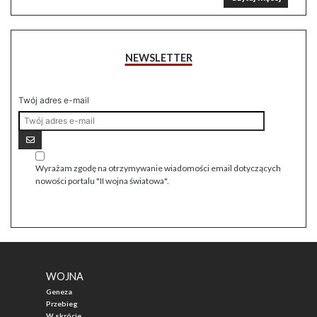
NEWSLETTER
Twój adres e-mail
Wyrażam zgodę na otrzymywanie wiadomości email dotyczących
nowości portalu "II wojna światowa".
WOJNA
Geneza
Przebieg
W skrócie