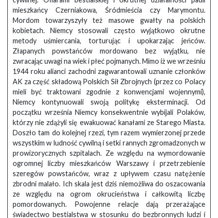
mieszkańcy Czerniakowa, Śródmieścia czy Marymontu.
Mordom towarzyszyły też masowe gwałty na polskich
kobietach. Niemcy stosowali często wyjątkowo okrutne
metody uśmiercania, torturując i upokarzając jeńców.
Złapanych powstańców mordowano bez wyjątku, nie
zwracając uwagi na wiek i płeć pojmanych. Mimo iż we wrześniu
1944 roku alianci zachodni zagwarantowali uznanie członków
AK za część składową Polskich Sił Zbrojnych (przez co Polacy
mieli być traktowani zgodnie z konwencjami wojennymi),
Niemcy kontynuowali swoją politykę eksterminacji. Od
początku września Niemcy konsekwentnie wybijali Polaków,
którzy nie zdążyli się ewakuować kanałami ze Starego Miasta.
Doszło tam do kolejnej rzezi, tym razem wymierzonej przede
wszystkim w ludność cywilną i setki rannych zgromadzonych w
prowizorycznych szpitalach. Ze względu na wymordowanie
ogromnej liczby mieszkańców Warszawy i przetrzebienie
szeregów powstańców, wraz z upływem czasu natężenie
zbrodni malało. Ich skala jest dziś niemożliwa do oszacowania
ze względu na ogrom okrucieństwa i całkowitą liczbę
pomordowanych. Powojenne relacje dają przerażające
świadectwo bestialstwa w stosunku do bezbronnych ludzi i