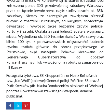
wyburzania miasta. W konsekwencji na skutek ich działalności
zniszczono ponad 30% przedwojennej zabudowy Warszawy,
przez co łącznie lewobrzeżna część stolicy straciła ok. 85%
zabudowy. Niemcy ze szczególnym zawzięciem niszczyli
budynki o znaczeniu kulturalnym, edukacyjnym, społecznym,
dewastując i wywożąc także bezcenne zabytki
polskiej
kultury i sztuki
. Ocalała z rzezi ludność została wygnana z
miasta. Wysiedlono ok. 550 tys. mieszkańców Warszawy oraz
blisko 100 tys. z podwarszawskich miejscowości. Ludność
cywilna trafiała głównie do obozu przejściowego w
Pruszkowie, skąd następnie Polaków kierowano do
Generalnego Gubernatorstwa
, do
obozów
koncentracyjnych
lub wywożono na roboty przymusowe do
III Rzeszy.
Fotografia tytułowa: SS-Gruppenführer Heinz Reinefarth
tzw. „Kat Woli” (po lewej) Generał policji i Waffen-SS oraz 3
Pułk Kozaków płk. Jakuba Bondarenki w okolicach ul. Wolskiej
podczas Powstania warszawskiego (Wikipedia, domena
publiczna).