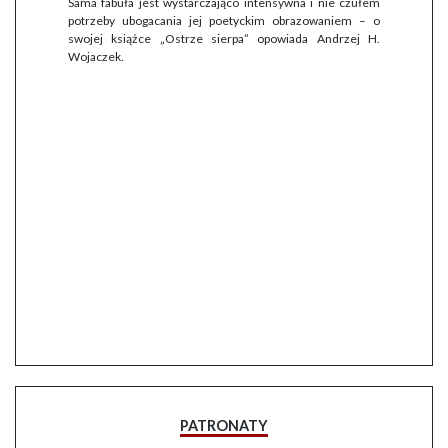
Sama fabuła jest wystarczająco intensywna i nie czułem
potrzeby ubogacania jej poetyckim obrazowaniem – o
swojej książce „Ostrze sierpa” opowiada Andrzej H.
Wojaczek.
PATRONATY