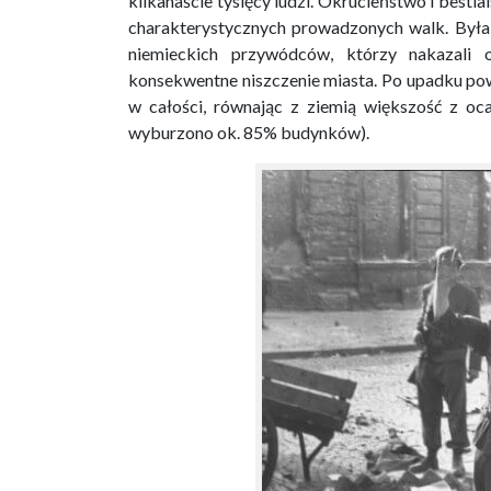
kilkanaście tysięcy ludzi. Okrucieństwo i besti
charakterystycznych prowadzonych walk. Była
niemieckich przywódców, którzy nakazal
konsekwentne niszczenie miasta. Po upadku pows
w całości, równając z ziemią większość z oc
wyburzono ok. 85% budynków).