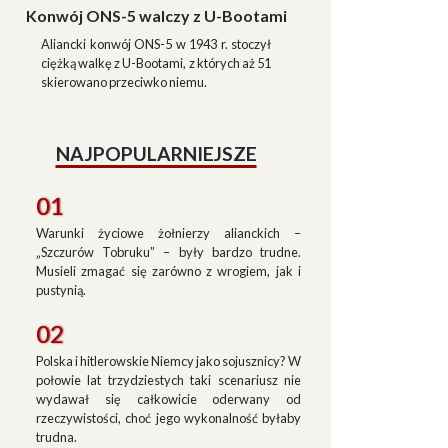
Konwój ONS-5 walczy z U-Bootami
Aliancki konwój ONS-5 w 1943 r. stoczył
ciężką walkę z U-Bootami, z których aż 51
skierowano przeciwko niemu.
NAJPOPULARNIEJSZE
01
Warunki życiowe żołnierzy alianckich –
„Szczurów Tobruku” – były bardzo trudne.
Musieli zmagać się zarówno z wrogiem, jak i
pustynią.
02
Polska i hitlerowskie Niemcy jako sojusznicy? W
połowie lat trzydziestych taki scenariusz nie
wydawał się całkowicie oderwany od
rzeczywistości, choć jego wykonalność byłaby
trudna.