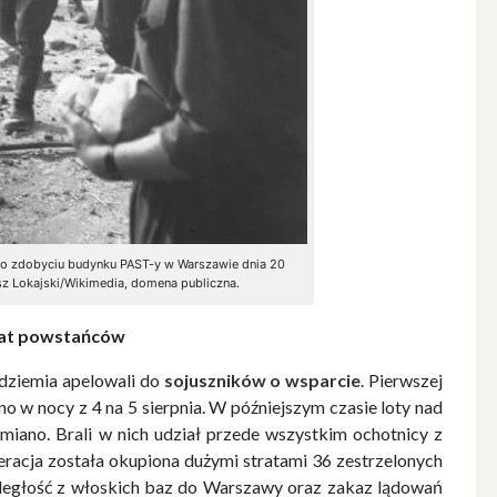
 po zdobyciu budynku PAST-y w Warszawie dnia 20
sz Lokajski/Wikimedia, domena publiczna.
at powstańców
dziemia apelowali do
sojuszników o wsparcie
. Pierwszej
o w nocy z 4 na 5 sierpnia. W późniejszym czasie loty nad
iano. Brali w nich udział przede wszystkim ochotnicy z
racja została okupiona dużymi stratami 36 zestrzelonych
ległość z włoskich baz do Warszawy oraz zakaz lądowań