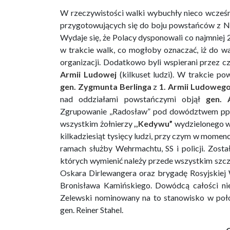
W rzeczywistości walki wybuchły nieco wcześn
przygotowujących się do boju powstańców z Ni
Wydaje się, że Polacy dysponowali co najmniej 
w trakcie walk, co mogłoby oznaczać, iż do w
organizacji. Dodatkowo byli wspierani przez 
Armii Ludowej
(kilkuset ludzi). W trakcie p
gen. Zygmunta Berlinga
z
1. Armii Ludoweg
nad oddziałami powstańczymi objął
gen. 
Zgrupowanie ,,Radosław” pod dowództwem ppłk
wszystkim żołnierzy
,,Kedywu”
wydzielonego w r
kilkadziesiąt tysięcy ludzi, przy czym w momenc
ramach służby Wehrmachtu, SS i policji. Zost
których wymienić należy przede wszystkim szczeg
Oskara Dirlewangera oraz brygadę Rosyjski
Bronisława Kamińskiego. Dowódcą całości ni
Zelewski nominowany na to stanowisko w poło
gen. Reiner Stahel.