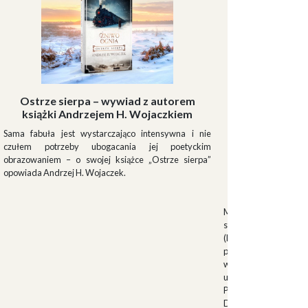
Ostrze sierpa – wywiad z autorem
książki Andrzejem H. Wojaczkiem
Sama fabuła jest wystarczająco intensywna i nie
czułem potrzeby ubogacania jej poetyckim
obrazowaniem – o swojej książce „Ostrze sierpa”
opowiada Andrzej H. Wojaczek.
Muszki
Muszkieterowie Du
stanowili elitarną je
(Milizia Volontaria p
pełniącą rolę gwardi
w latach 1923-1940.
uroczystościach fa
Palazzo Venezia w 
Duce. Muszkieterowi