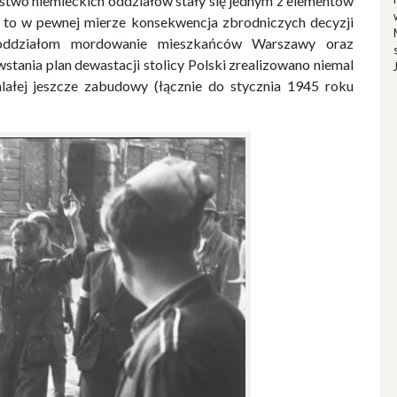
alstwo niemieckich oddziałów stały się jednym z elementów
 to w pewnej mierze konsekwencja zbrodniczych decyzji
i oddziałom mordowanie mieszkańców Warszawy oraz
tania plan dewastacji stolicy Polski zrealizowano niemal
alałej jeszcze zabudowy (łącznie do stycznia 1945 roku