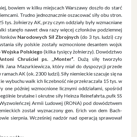
iej, bowiem w kilku miejscach Warszawy doszło do starć
emcami. Trudno jednoznacznie oszacować siły obu stron.
25 tys. żołnierzy AK, przy czym oddziały były wzmacniane
alki stanęło nawet dwa razy więcej członków podziemnej
członków
Narodowych Sił Zbrojnych
(do 3 tys. ludzi) czy
owstania siły polskie zostały wzmocnione desantem wojsk
o Wojska Polskiego
(kilka tysięcy żołnierzy). Dowództwo
Antoni Chruściel ps. ,,Monter”
. Dużą siłę tworzyło
 Jana Mazurkiewicza, który miał do dyspozycji przede
amach AK (ok. 2300 ludzi). Siły niemieckie szacuje się na
ie wybuchu walk ich liczebność nie przekraczała 15 tys. w
ały one później wzmocnione licznymi oddziałami, spośród
ólnie brutalne i okrutne siły Heinza Reinefahrta, pułk SS
ej Wyzwoleńczej Armii Ludowej (RONA) pod dowództwem
emieckich został wyznaczony gen. Erich von dem Bach-
wie sierpnia. Wcześniej nadzór nad operacją sprawował