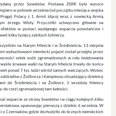
h wydany przez Sowietów. Postawa ZSRR była wysoce
Dopiero w połowie września (od początku miesiąca wojska
 Pragę) Polacy z 1. Armii idącej wraz z sowiecką Armią
ym brzegu Wisły. Przyczółki uchwycono głównie na
ła efektów w postaci wydajnego wsparcia powstańców i
wet kilku tysięcy zabitych żołnierzy.
szystkim na Starym Mieście i w Śródmieściu. 13 sierpnia
ami wybuchowymi niemiecki pojazd został przejęty przez
obecności setek osób zgromadzonych w celu świętowania
ezwykle krwawe walki na Starym Mieście trwały do końca
nawet ponad 7 tys. ludzi wśród samych walczących. Wobec
ię oddziałów z Żoliborza i Kampinosu obsadzający dzielnicę
ami do Śródmieścia i na Żoliborz. 2 września Niemcy
ąc do rzezi zgromadzonej tam ludności.
kać wsparcie ze strony Sowietów i w ciągu kolejnych kilku
Czerniakowa, opanowując pierwszą z dzielnic 6 września. W
ki o Czerniaków, gdzie dochodziło do licznych niemieckich