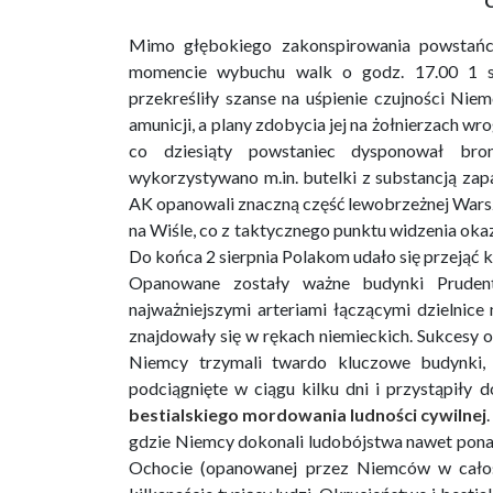
C
Mimo głębokiego zakonspirowania powstańc
momencie wybuchu walk o godz. 17.00 1 sie
przekreśliły szanse na uśpienie czujności N
amunicji, a plany zdobycia jej na żołnierzach wr
co dziesiąty powstaniec dysponował broni
wykorzystywano m.in. butelki z substancją zapa
AK opanowali znaczną część lewobrzeżnej Wars
na Wiśle, co z taktycznego punktu widzenia okaz
Do końca 2 sierpnia Polakom udało się przejąć 
Opanowane zostały ważne budynki Prudenti
najważniejszymi arteriami łączącymi dzielnice
znajdowały się w rękach niemieckich. Sukcesy o
Niemcy trzymali twardo kluczowe budynki, 
podciągnięte w ciągu kilku dni i przystąpiły 
bestialskiego mordowania ludności cywilnej
gdzie Niemcy dokonali ludobójstwa nawet ponad 
Ochocie (opanowanej przez Niemców w całoś