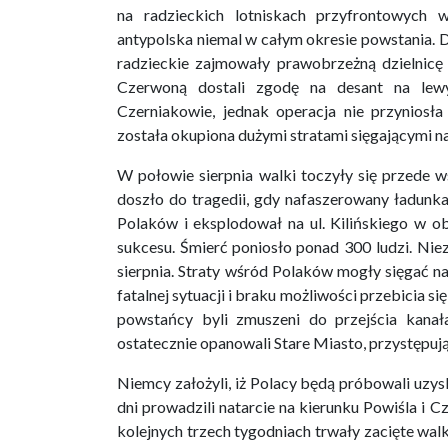
na radzieckich lotniskach przyfrontowyc
antypolska niemal w całym okresie powstania. 
radzieckie zajmowały prawobrzeżną dzielnicę
Czerwoną dostali zgodę na desant na lew
Czerniakowie, jednak operacja nie przynios
została okupiona dużymi stratami sięgającymi na
W połowie sierpnia walki toczyły się przede w
doszło do tragedii, gdy nafaszerowany ładunk
Polaków i eksplodował na ul. Kilińskiego w 
sukcesu. Śmierć poniosło ponad 300 ludzi. Ni
sierpnia. Straty wśród Polaków mogły sięgać 
fatalnej sytuacji i braku możliwości przebicia s
powstańcy byli zmuszeni do przejścia kanał
ostatecznie opanowali Stare Miasto, przystępuj
Niemcy założyli, iż Polacy będą próbowali uzys
dni prowadzili natarcie na kierunku Powiśla i 
kolejnych trzech tygodniach trwały zacięte wal