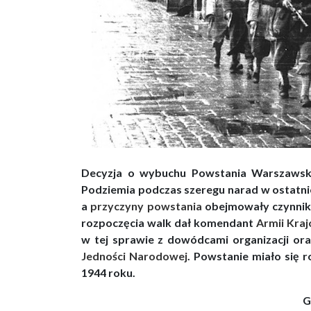
Decyzja o wybuchu Powstania Warszawski
Podziemia podczas szeregu narad w ostatnic
a
przyczyny powstania
obejmowały czynniki 
rozpoczęcia walk dał komendant
Armii Kra
w tej sprawie z dowódcami organizacji or
Jedności Narodowej
. Powstanie miało się r
1944 roku.
G