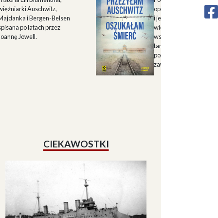
więźniarki Auschwitz,
opisu historii Górnego 
Majdanka i Bergen-Belsen
i jego mieszkańców w X
spisana po latach przez
wieku oraz zapisu
Joannę Jowell.
wspomnień mieszkańc
tamtych terenów, które
pozwalają lepiej zrozum
zawiłe koleje losu regio
CIEKAWOSTKI