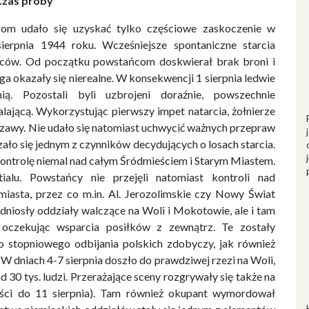
zas próby
om udało się uzyskać tylko częściowe zaskoczenie w
rpnia 1944 roku. Wcześniejsze spontaniczne starcia
iemców. Od początku powstańcom doskwierał brak broni i
oga okazały się nierealne. W konsekwencji 1 sierpnia ledwie
ą. Pozostali byli uzbrojeni doraźnie, powszechnie
lającą. Wykorzystując pierwszy impet natarcia, żołnierze
zawy. Nie udało się natomiast uchwycić ważnych przepraw
ało się jednym z czynników decydujących o losach starcia.
kontrolę niemal nad całym Śródmieściem i Starym Miastem.
alu. Powstańcy nie przejęli natomiast kontroli nad
 miasta, przez co m.in. Al. Jerozolimskie czy Nowy Świat
dniosły oddziały walczące na Woli i Mokotowie, ale i tam
oczekując wsparcia posiłków z zewnątrz. Te zostały
do stopniowego odbijania polskich zdobyczy, jak również
. W dniach 4-7 sierpnia doszło do prawdziwej rzezi na Woli,
30 tys. ludzi. Przerażające sceny rozgrywały się także na
ci do 11 sierpnia). Tam również okupant wymordował