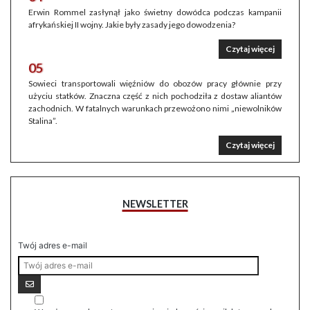
Erwin Rommel zasłynął jako świetny dowódca podczas kampanii
afrykańskiej II wojny. Jakie były zasady jego dowodzenia?
Czytaj więcej
05
Sowieci transportowali więźniów do obozów pracy głównie przy
użyciu statków. Znaczna część z nich pochodziła z dostaw aliantów
zachodnich. W fatalnych warunkach przewożono nimi „niewolników
Stalina”.
Czytaj więcej
NEWSLETTER
Twój adres e-mail