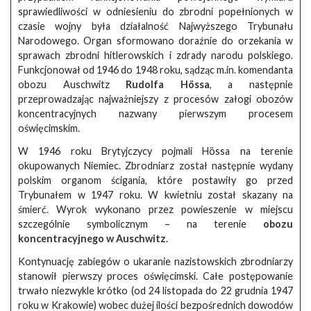
sprawiedliwości w odniesieniu do zbrodni popełnionych w
czasie wojny była działalność Najwyższego Trybunału
Narodowego. Organ sformowano doraźnie do orzekania w
sprawach zbrodni hitlerowskich i zdrady narodu polskiego.
Funkcjonował od 1946 do 1948 roku, sądząc m.in. komendanta
obozu Auschwitz
Rudolfa Hössa
, a następnie
przeprowadzając najważniejszy z procesów załogi obozów
koncentracyjnych nazwany pierwszym procesem
oświęcimskim.
W 1946 roku Brytyjczycy pojmali Hössa na terenie
okupowanych Niemiec. Zbrodniarz został następnie wydany
polskim organom ścigania, które postawiły go przed
Trybunałem w 1947 roku. W kwietniu został skazany na
śmierć. Wyrok wykonano przez powieszenie w miejscu
szczególnie symbolicznym – na terenie
obozu
koncentracyjnego w Auschwitz
.
Kontynuację zabiegów o ukaranie nazistowskich zbrodniarzy
stanowił pierwszy proces oświęcimski. Całe postępowanie
trwało niezwykle krótko (od 24 listopada do 22 grudnia 1947
roku w Krakowie) wobec dużej ilości bezpośrednich dowodów