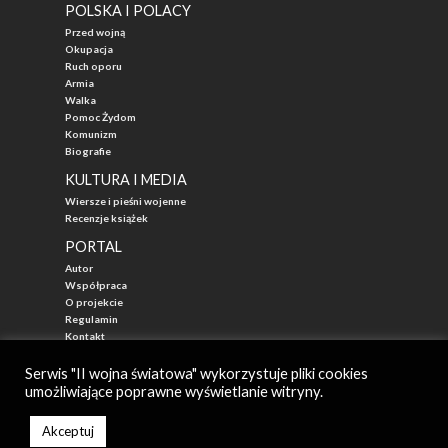
POLSKA I POLACY
Przed wojną
Okupacja
Ruch oporu
Armia
Walka
Pomoc Żydom
Komunizm
Biografie
KULTURA I MEDIA
Wiersze i pieśni wojenne
Recenzje książek
PORTAL
Autor
Współpraca
O projekcie
Regulamin
Kontakt
"Przed Waszą Erą"
Serwis "II wojna światowa" wykorzystuje pliki cookies
umożliwiające poprawne wyświetlanie witryny.
© 2026
II WOJNA ŚWIATOWA - najlepszy portal poświęcony historii
Autor: Mateusz Łabuz
Akceptuj
Zarząd: Katarzyna Mika-Łabuz