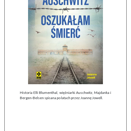
Historia Elli Blumenthal, więźniarki Auschwitz, Majdanka i
Bergen-Belsen spisana po latach przez Joannę Jowell.