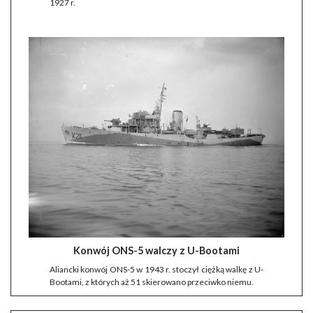
1927 r.
Konwój ONS-5 walczy z U-Bootami
Aliancki konwój ONS-5 w 1943 r. stoczył ciężką walkę z U-
Bootami, z których aż 51 skierowano przeciwko niemu.