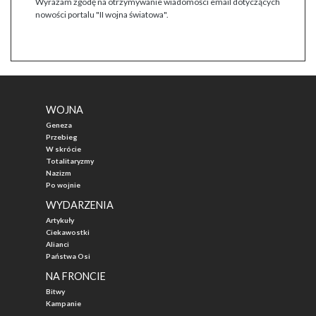
Wyrażam zgodę na otrzymywanie wiadomości email dotyczących
nowości portalu "II wojna światowa".
WOJNA
Geneza
Przebieg
W skrócie
Totalitaryzmy
Nazizm
Po wojnie
WYDARZENIA
Artykuły
Ciekawostki
Alianci
Państwa Osi
NA FRONCIE
Bitwy
Kampanie