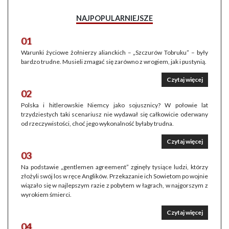
NAJPOPULARNIEJSZE
01
Warunki życiowe żołnierzy alianckich – „Szczurów Tobruku” – były
bardzo trudne. Musieli zmagać się zarówno z wrogiem, jak i pustynią.
Czytaj więcej
02
Polska i hitlerowskie Niemcy jako sojusznicy? W połowie lat
trzydziestych taki scenariusz nie wydawał się całkowicie oderwany
od rzeczywistości, choć jego wykonalność byłaby trudna.
Czytaj więcej
03
Na podstawie „gentlemen agreement” zginęły tysiące ludzi, którzy
złożyli swój los w ręce Anglików. Przekazanie ich Sowietom po wojnie
wiązało się w najlepszym razie z pobytem w łagrach, w najgorszym z
wyrokiem śmierci.
Czytaj więcej
04