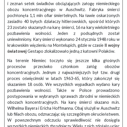
i zeznań setek świadków obciążających załogę niemieckiego
obozu koncentracyjnego w Auschwitz. Fabryka śmierci
pochłonęła 1,1 mln ofiar śmiertelnych. Na ławie oskarżonych
zasiadło 40 byłych działaczy hitlerowskich, spośród których
23 zostało skazanych na karę śmierci, 16 na kary wieloletniego
pozbawienia wolności. Jeden z podsądnych został
uniewinniony. Kary śmierci wykonano 24 stycznia 1948 roku w
krakowskim więzieniu na Montelupich, gdzie w czasie
II wojny
światowej
Gestapo zlokalizowało jedną z katowni Polaków.
Na terenie Niemiec toczyło się jeszcze kilka głośnych
procesów przeciwko członkom załóg obozów
koncentracyjnych. Jednym z najważniejszych był tzw. drugi
proces oświęcimski w latach 1963-65, który zakończył się
skazaniem 18 osób. We wszystkich wypadkach wydano kary
pozbawienia wolności. Także w Polsce prowadzono
postępowania w wybranych sprawach zbrodni w niemieckich
obozach koncentracyjnych. Na karę śmierci skazano m.in.
Wilhelma Bayera i Ericha Hoffmanna. Obaj służyli w Auschwitz
lub filiach obozu, odznaczając się szczególnym okrucieństwem.
W powszechnym odczuciu sprawiedliwość nie dosięgła
wszystkich niemieckich zbrodniarzy. Wielu z nich zdołało uciec