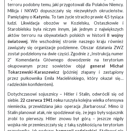
terroru podobny temu, jaki przygotowali dla Polaków Niemcy.
Milicja i NKWD dopuszczały się niezwykłych okrucieństw.
Pamiętajmy o
Katyniu
. To tam życie straciło prawie 4,5 tysiąca
ludzi. Likwidacja obozów w Kozielsku, Ostaszkowie i
Starobielsku była niczym innym, jak jednym z największych
aktów terroru na obywatelach polskich w historii
II wojny
światowej
. We wschodniej stronie naszego kraju również
zawiązały się organizacje podziemne. Obszar działania ZWZ
został podzielony na dwie części. Zgodnie z „Instrukcją numer
2” Komendanta Głównego dowodzenie na terytorium
okupowanym przez sowietów objął
generał Michał
Tokarzewski-Karaszewicz
(później złapany i zastąpiony
przez pułkownika Emila Macielińskiego, który okazał się…
radzieckim konfidentem).
Dotychczasowi sojusznicy – Hitler i Stalin, odwrócili się od
siebie.
22 czerwca 1941 roku
ruszyła kolejna wielka ofensywa
niemiecka, przewidziana jako operacja „Barbarossa”. Mimo iż
Stalin planował atak, nie spodziewał się, że jego były sojusznik
zrobi to pierwszy. Hitler znowu był górą – jeszcze nigdy
wojska nie przemieszczały się z taką szybkością na terytorium
przeciwnika, jak podczas
kampanii radzieckiej
. Stalinowi nie