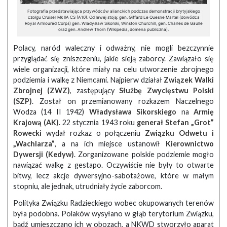
Fotografia przedstawiająca przywódców alianckich podczas demonstracji brytyjskiego
czołgu Cruiser Mk IIA CS (A10). Od lewej stoją: gen. Giffard Le Quesne Martel (dowódca
Royal Armoured Corps) gen. Władysław Sikorski, Winston Churchill, gen. Charles de Gaulle
oraz gen. Andrew Thorn (Wikipedia, domena publiczna).
Polacy, naród waleczny i odważny, nie mogli bezczynnie
przyglądać się zniszczeniu, jakie sieją zaborcy. Zawiązało się
wiele organizacji, które miały na celu utworzenie zbrojnego
podziemia i walkę z Niemcami. Najpierw działał
Związek Walki
Zbrojnej (ZWZ)
, zastępujący
Służbę Zwycięstwu Polski
(SZP)
. Został on przemianowany rozkazem Naczelnego
Wodza (14 II 1942)
Władysława Sikorskiego
na
Armię
Krajową (AK)
. 22 stycznia 1943 roku
generał Stefan „Grot”
Rowecki
wydał rozkaz o połączeniu
Związku Odwetu i
„Wachlarza”
, a na ich miejsce ustanowił
Kierownictwo
Dywersji (Kedyw)
. Zorganizowane polskie podziemie mogło
nawiązać walkę z gestapo. Oczywiście nie były to otwarte
bitwy, lecz akcje dywersyjno-sabotażowe, które w małym
stopniu, ale jednak, utrudniały życie zaborcom.
Polityka Związku Radzieckiego wobec okupowanych terenów
była podobna. Polaków wysyłano w głąb terytorium Związku,
bądź umieszczano ich w obozach, a NKWD stworzyło aparat