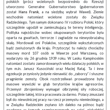
polskich (prócz wcielonych bezpośrednio do Rzeszy)
utworzono Generalne Gubernatorstwo (gubernatorem
został
Hans Frank
, a na siedzibę wybrał Wawel). Ziemie
wschodnie natomiast wcielone zostały do Związku
Radzieckiego. Tym samym dokonano IV rozbioru Polski, który
szczególnie ugodził w zamieszkującą te tereny inteligencję.
Polityka najeźdźców wobec okupowanych terytoriów była
oparta na gwałtach, terrorze i zagładzie na niewyobrażalną
skalę. Mordowali oni Polaków, szczególnie wykształconych
bądź zasłużonych dla kraju. Przytoczyć tu należy chociażby
masowy mord 107 osób w Wawrze pod Warszawą, co
wydarzyło się 26 grudnia 1939 roku. W Lasku Kampinoskim
natomiast zostało zamordowanych wielu działaczy polskich, w
tym m.in. Janusz Kusociński oraz Maciej Rataj. Ta i inne
egzekucje przyniosły jedynie nienawiść do „zaborcy” i słuszne
pragnienie zemsty. Obok rozstrzeliwań prowadzone były
masowe wywózki w głąb terytoriów krajów agresorów.
Przemysł zbrojeniowy wymagał olbrzymiej siły roboczej,
szczególnie takiej, która pracowała za darmo. Polacy zmuszani
byli do niewolniczej pracy na rzecz przemysłu niemieckiego, a
w Związku Radzieckim zsyłano ich daleko na północ bądź
osadzano w łagrach rozmieszczonych na całej „nieludzkiej