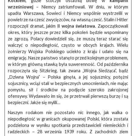
Kockiem
, gdzie stoczyli ostatnią bitwę w
kampanii
wrześniowej
– Niemcy zatriumfowali. W dniu, w którym
upadła Warszawa, Sowieci i Niemcy wspólnie wystrzelili w
powietrze na cześć zwycięzców, na własną cześć. Stalin i Hitler
rozpoczęli dramat, jakim
II wojna światowa
. Zapoczątkowali
okres, który jeszcze przez kilka pokoleń będzie wspominany
ze zgrozą. Polacy dowiedzieli się, że muszą teraz starać się
walczyć o niepodległość, często w obcych krajach. Wielu
żołnierzy Wojska Polskiego uciekło z kraju i udało się na
emigrację. Nasze państwo stanęło przed kolejnym problemem,
w którym główną stawką była suwerenność. Od października
rozpoczęła się Sitzkrieg, tak zwana „Wojna Siedząca”, bądź
„Dziwna Wojna” – Polska ginęła, a jej sojusznicy, potężni
sojusznicy, wciąż stali w bezpiecznych umocnieniach, nie mając
pomysłu, sił i środków na podjęcie szeroko zakrojonej
ofensywy. Wydawało im się, że przetrwali pierwszą burzę i są
bezpieczni. Jakże się mylili…
Naszym rodakom nie pozostało nic innego, jak walka o
niepodległość w granicach okupowanej Polski, która została
podzielona w wyniku spotkania przedstawicieli niemieckich i
radzieckich – 28 września 1939 roku. Z zachodnich ziem