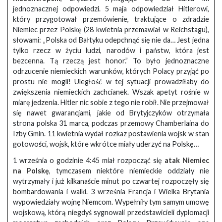
jednoznacznej odpowiedzi. 5 maja odpowiedział Hitlerowi,
który przygotował przemówienie, traktujące o zdradzie
Niemiec przez Polskę (28 kwietnia przemawiał w Reichstagu),
słowami: „Polska od Bałtyku odepchnąć się nie da… Jest jedna
tylko rzecz w życiu ludzi, narodów i państw, która jest
bezcenna. Tą rzeczą jest honor.” To było jednoznaczne
odrzucenie niemieckich warunków, których Polacy przyjąć po
prostu nie mogli! Uległość w tej sytuacji prowadziłaby do
zwiększenia niemieckich zachcianek. Wszak apetyt rośnie w
miarę jedzenia. Hitler nic sobie z tego nie robił. Nie przejmował
się nawet gwarancjami, jakie od Brytyjczyków otrzymała
strona polska 31 marca, podczas przemowy Chamberlaina do
Izby Gmin. 11 kwietnia wydał rozkaz postawienia wojsk w stan
gotowości, wojsk, które wkrótce miały uderzyć na Polskę…
1 września o godzinie 4:45 miał rozpocząć się
atak Niemiec
na Polskę
, tymczasem niektóre niemieckie oddziały nie
wytrzymały i już kilkanaście minut po czwartej rozpoczęły się
bombardowania i walki. 3 września Francja i Wielka Brytania
wypowiedziały wojnę Niemcom. Wypełniły tym samym umowę
wojskową, którą niegdyś sygnowali przedstawicieli dyplomacji