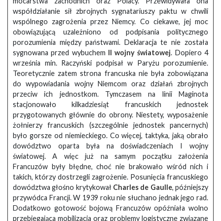
mocarstwa zachodnich oraz Polacy. Przewidywała ona
współdziałanie sił zbrojnych sygnatariuszy paktu w chwili
wspólnego zagrożenia przez Niemcy. Co ciekawe, jej moc
obowiązującą uzależniono od podpisania politycznego
porozumienia między państwami. Deklaracja te nie została
sygnowana przed wybuchem
II wojny światowej
. Dopiero 4
września min. Raczyński podpisał w Paryżu porozumienie.
Teoretycznie zatem strona francuska nie była zobowiązana
do wypowiadania wojny Niemcom oraz działań zbrojnych
przeciw ich jednostkom. Tymczasem na linii Maginota
stacjonowało kilkadziesiąt francuskich jednostek
przygotowanych głównie do obrony. Niestety, wyposażenie
żołnierzy francuskich (szczególnie jednostek pancernych)
było gorsze od niemieckiego. Co więcej, taktyka, jaką obrało
dowództwo oparta była na doświadczeniach I wojny
światowej. A więc już na samym początku założenia
Francuzów były błędne, choć nie brakowało wśród nich i
takich, którzy dostrzegli zagrożenie. Posunięcia francuskiego
dowództwa głośno krytykował
Charles de Gaulle
, późniejszy
przywódca Francji. W 1939 roku nie słuchano jednak jego rad.
Dodatkowo gotowość bojową Francuzów opóźniała wolno
przebiegająca mobilizacja oraz problemy logistyczne związane