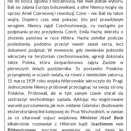
nie do końca zgodna z moralnością. Nie mieli jednak wyboru.
Bali się zalania Europy bolszewikami, a silne Niemcy mogły się
oprzeć Armii Czerwonej i rewolucji, Czesi – nie. Bali się także
wojny. Dopiero czas miał pokazać, kto jest prawdziwym
wrogiem. Niemcy zajęli Czechosłowację, co nastąpiło po
podpisaniu przez prezydenta Czech, Emila Hachę dekretu o
złożeniu państwa w ręce Hitlera. Hacha zemdlał podczas
posiedzenia, podobno przeżył nawet zawał serca, lecz
dokument podpisał. W momencie, gdy niemieckie jednostki
wkraczały na terytorium czechosłowackie, agresji dokonała
także Polska, która bezpardonowo zajęła Zaolzie w
pierwszych dniach października. To postawiło Polaków,
przynajmniej w oczach świata, na równi z niemieckim zaborcą.
15 marca 1939 roku wojska hitlerowskie wkroczyły do Pragi.
Jednocześnie Niemcy próbowali przeciągnąć na swoją stronę
Polaków. Próbowali, ale w tym samym czasie starali się
zastraszyć wschodniego sąsiada, dyktując mu wygórowane
warunki porozumienia, jak m.in. oddanie Gdańska i zbudowanie
eksterytorialnej linii kolejowej do Prus Wschodnich, w zamian
za co ofiarowali sojusz wojskowy.
Minister Józef Beck
kilkakrotnie rozmawiał z Hitlerem bądź
Joachimem von
Ribbentropem
, zręcznie wymigując się od dania im