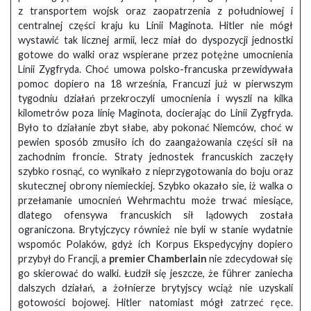
z transportem wojsk oraz zaopatrzenia z południowej i
centralnej części kraju ku Linii Maginota. Hitler nie mógł
wystawić tak licznej armii, lecz miał do dyspozycji jednostki
gotowe do walki oraz wspierane przez potężne umocnienia
Linii Zygfryda. Choć umowa polsko-francuska przewidywała
pomoc dopiero na 18 września, Francuzi już w pierwszym
tygodniu działań przekroczyli umocnienia i wyszli na kilka
kilometrów poza linię Maginota, docierając do Linii Zygfryda.
Było to działanie zbyt słabe, aby pokonać Niemców, choć w
pewien sposób zmusiło ich do zaangażowania części sił na
zachodnim froncie. Straty jednostek francuskich zaczęły
szybko rosnąć, co wynikało z nieprzygotowania do boju oraz
skutecznej obrony niemieckiej. Szybko okazało sie, iż walka o
przełamanie umocnień Wehrmachtu może trwać miesiące,
dlatego ofensywa francuskich sił lądowych została
ograniczona. Brytyjczycy również nie byli w stanie wydatnie
wspomóc Polaków, gdyż ich Korpus Ekspedycyjny dopiero
przybył do Francji, a
premier Chamberlain
nie zdecydował się
go skierować do walki. Łudził się jeszcze, że führer zaniecha
dalszych działań, a żołnierze brytyjscy wciąż nie uzyskali
gotowości bojowej. Hitler natomiast mógł zatrzeć ręce.