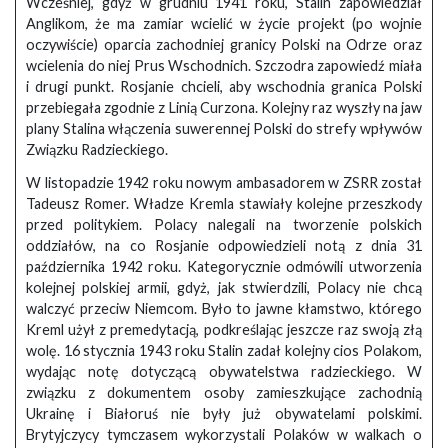
Wcześniej, gdyż w grudniu 1941 roku, Stalin zapowiedział
Anglikom, że ma zamiar wcielić w życie projekt (po wojnie
oczywiście) oparcia zachodniej granicy Polski na Odrze oraz
wcielenia do niej Prus Wschodnich. Szczodra zapowiedź miała
i drugi punkt. Rosjanie chcieli, aby wschodnia granica Polski
przebiegała zgodnie z Linią Curzona. Kolejny raz wyszły na jaw
plany Stalina włączenia suwerennej Polski do strefy wpływów
Związku Radzieckiego.
W listopadzie 1942 roku nowym ambasadorem w ZSRR został
Tadeusz Romer. Władze Kremla stawiały kolejne przeszkody
przed politykiem. Polacy nalegali na tworzenie polskich
oddziałów, na co Rosjanie odpowiedzieli notą z dnia 31
października 1942 roku. Kategorycznie odmówili utworzenia
kolejnej polskiej armii, gdyż, jak stwierdzili, Polacy nie chcą
walczyć przeciw Niemcom. Było to jawne kłamstwo, którego
Kreml użył z premedytacją, podkreślając jeszcze raz swoją złą
wolę. 16 stycznia 1943 roku Stalin zadał kolejny cios Polakom,
wydając notę dotyczącą obywatelstwa radzieckiego. W
związku z dokumentem osoby zamieszkujące zachodnią
Ukrainę i Białoruś nie były już obywatelami polskimi.
Brytyjczycy tymczasem wykorzystali Polaków w walkach o