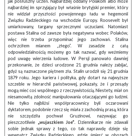
jak posłuszny uczeń. Najbardziej oddany Polakom albo może
najbardziej im sprzyjający był właśnie brytyjski premier, który
nie widział przyszłości powojennego ładu w hegemonii
Związku Radzieckiego na wschodzie Europy. Roosevelt był
umiarkowany, targany sprzecznymi uczuciami. Natomiast
postawa Stalina od zawsze była negatywna wobec Polaków,
więc nie trzeba przypominać jego zachowań. Stalina
ochrzciłem mianem „złego”. W zasadzie z całą
odpowiedzialnością możemy go tak nazwać, gdy weźmiemy
pod uwagę wierzenia ludowe. W Persji panowało dawniej
przekonanie, że dzieci urodzone 21 grudnia należy zabijać,
gdyż są naznaczone piętnem zła. Stalin urodził się 21 grudnia
1879 roku. Jego kariera i polityka, gdy dotarł na najwyższe
szczeble w hierarchii państwowej, pokazały, że i przesądy
mogą mieć coś wspólnego z rzeczywistością. Niestety, miał on
niesamowitą zdolność manipulowania otaczającymi go ludźmi.
Nie tylko najbliżsi współpracownicy byli oczarowani
dyktatorem, podobnie rzecz się miała z zachodnią prasą, która
nie szczędziła pochwał Gruzinowi, nazywając go
pieszczotliwie
„wujaszkiem Joe”
. Dziennikarze nie zdawali
sobie jednak sprawy z tego, co tak naprawdę dzieje się
wewnątrz Związku Radzieckiego, gdzie śmierć w obozach