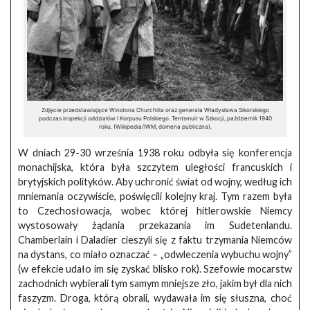
Zdjęcie przedstawiające Winstona Churchilla oraz generała Władysława Sikorskiego
podczas inspekcji oddziałów I Korpusu Polskiego. Tentsmuir w Szkocji, październik 1940
roku. (Wikipedia/IWM, domena publiczna).
W dniach 29-30 września 1938 roku odbyła się konferencja
monachijska, która była szczytem uległości francuskich i
brytyjskich polityków. Aby uchronić świat od wojny, według ich
mniemania oczywiście, poświęcili kolejny kraj. Tym razem była
to Czechosłowacja, wobec której hitlerowskie Niemcy
wystosowały żądania przekazania im Sudetenlandu.
Chamberlain i Daladier cieszyli się z faktu trzymania Niemców
na dystans, co miało oznaczać – „odwleczenia wybuchu wojny”
(w efekcie udało im się zyskać blisko rok). Szefowie mocarstw
zachodnich wybierali tym samym mniejsze zło, jakim był dla nich
faszyzm. Droga, którą obrali, wydawała im się słuszna, choć