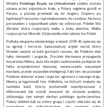
Władza
Polskiego Rządu na Uchodźstwie
szybko została
uznana przez sojusznicze kraje, a Polacy najpierw gościli w
Paryżu, a później przenieśli się do Angers. Dopiero po
kapitulacji Francuzów rząd ewakuowano do Londynu. Na mocy
porozumień z sojusznikami udało się odtworzyć Polskie Siły
Zbrojne, które rozpoczęły walkę u boku aliantów. Walkę
rozpoczął też Sikorski. Od jej wyniku miał zależeć los Polski.
Polityka okupanta niemieckiego w latach 1939-45 opierała się
na agresji i terrorze. Samozwańczy aryjski naród, który
Słowian uważał za ludzi gorszych rasowo, dla Polaków miał
tylko nienawiść i pogardę. Zręcznie kierowana propaganda
mocarstwa Hitlera, duża siła wojsk i nazistowskie podejście do
faktu przynależności klasowej, zaowocowało masowymi
mordami, przede wszystkim inteligencji. Fakt ten nie pozwalał
Polakom dokonać zrywu i wyprzeć agresora z naszego kraju.
Niemcy przygotowali tzw. Volkslisty, na których znalazły się
nazwiska ludzi, którzy postanowili współpracować z
hitlerowcami lub zostali zmuszeni do złożenia podpisu,
zdobywając tym samym niechęć polskiego społeczeństwa.
Polacy dzieleni byli na cztery grupy i często zdarzało się im
przynależeć do Volksdeutschen, aby zapewnić sobie