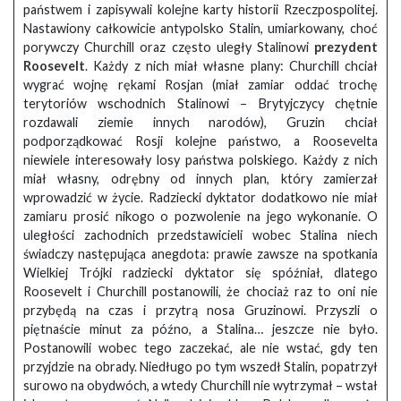
państwem i zapisywali kolejne karty historii Rzeczpospolitej.
Nastawiony całkowicie antypolsko Stalin, umiarkowany, choć
porywczy Churchill oraz często uległy Stalinowi
prezydent
Roosevelt
. Każdy z nich miał własne plany: Churchill chciał
wygrać wojnę rękami Rosjan (miał zamiar oddać trochę
terytoriów wschodnich Stalinowi – Brytyjczycy chętnie
rozdawali ziemie innych narodów), Gruzin chciał
podporządkować Rosji kolejne państwo, a Roosevelta
niewiele interesowały losy państwa polskiego. Każdy z nich
miał własny, odrębny od innych plan, który zamierzał
wprowadzić w życie. Radziecki dyktator dodatkowo nie miał
zamiaru prosić nikogo o pozwolenie na jego wykonanie. O
uległości zachodnich przedstawicieli wobec Stalina niech
świadczy następująca anegdota: prawie zawsze na spotkania
Wielkiej Trójki radziecki dyktator się spóźniał, dlatego
Roosevelt i Churchill postanowili, że chociaż raz to oni nie
przybędą na czas i przytrą nosa Gruzinowi. Przyszli o
piętnaście minut za późno, a Stalina… jeszcze nie było.
Postanowili wobec tego zaczekać, ale nie wstać, gdy ten
przyjdzie na obrady. Niedługo po tym wszedł Stalin, popatrzył
surowo na obydwóch, a wtedy Churchill nie wytrzymał – wstał