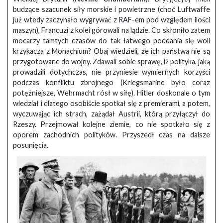
budzące szacunek siły morskie i powietrzne (choć Luftwaffe
już wtedy zaczynało wygrywać z RAF-em pod względem ilości
maszyn), Francuzi z kolei górowali na lądzie. Co skłoniło zatem
mocarzy tamtych czasów do tak łatwego poddania się woli
krzykacza z Monachium? Obaj wiedzieli, że ich państwa nie są
przygotowane do wojny. Zdawali sobie sprawę, iż polityka, jaką
prowadzili dotychczas, nie przyniesie wymiernych korzyści
podczas konfliktu zbrojnego (Kriegsmarine było coraz
potężniejsze, Wehrmacht rósł w siłę). Hitler doskonale o tym
wiedział i dlatego osobiście spotkał się z premierami, a potem,
wyczuwając ich strach, zażądał Austrii, którą przyłączył do
Rzeszy. Przejmował kolejne ziemie, co nie spotkało się z
oporem zachodnich polityków. Przyszedł czas na dalsze
posunięcia.