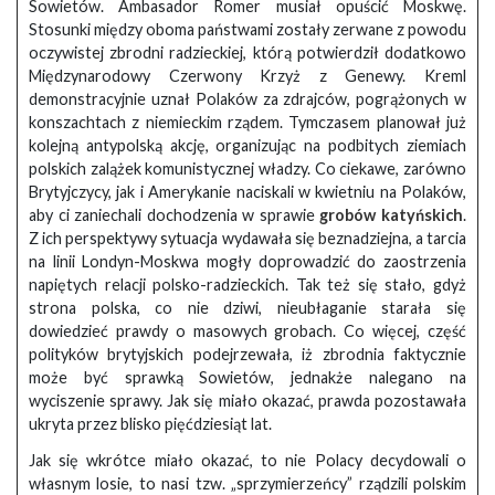
Sowietów. Ambasador Romer musiał opuścić Moskwę.
Stosunki między oboma państwami zostały zerwane z powodu
oczywistej zbrodni radzieckiej, którą potwierdził dodatkowo
Międzynarodowy Czerwony Krzyż z Genewy. Kreml
demonstracyjnie uznał Polaków za zdrajców, pogrążonych w
konszachtach z niemieckim rządem. Tymczasem planował już
kolejną antypolską akcję, organizując na podbitych ziemiach
polskich zalążek komunistycznej władzy. Co ciekawe, zarówno
Brytyjczycy, jak i Amerykanie naciskali w kwietniu na Polaków,
aby ci zaniechali dochodzenia w sprawie
grobów katyńskich
.
Z ich perspektywy sytuacja wydawała się beznadziejna, a tarcia
na linii Londyn-Moskwa mogły doprowadzić do zaostrzenia
napiętych relacji polsko-radzieckich. Tak też się stało, gdyż
strona polska, co nie dziwi, nieubłaganie starała się
dowiedzieć prawdy o masowych grobach. Co więcej, część
polityków brytyjskich podejrzewała, iż zbrodnia faktycznie
może być sprawką Sowietów, jednakże nalegano na
wyciszenie sprawy. Jak się miało okazać, prawda pozostawała
ukryta przez blisko pięćdziesiąt lat.
Jak się wkrótce miało okazać, to nie Polacy decydowali o
własnym losie, to nasi tzw. „sprzymierzeńcy” rządzili polskim