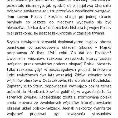
pozostało nic innego, jak zgodzić się z inicjatywą Churchilla
odnośnie zawiązania sojuszu przeciwko wspólnemu wrogowi.
Tym samym Polacy i Rosjanie stanęli po jednej stronie
barykady, co jeszcze do niedawna wydawało się być
niemożliwe. Jak bardzo ironiczna była historia tej wojny Polacy
mieli przekonać się jeszcze kilkukrotnie w czasie jej trwania.
Szybko nawiązano stosunki dyplomatyczne między oboma
państwami, co zaowocowało układem Sikorski – Majski,
podpisanym 30 lipca 1941 roku. Co dał on Polakom?
Uwolnienie więźniów, rzekomo wszystkich, którzy zostali
uwięzieni przez sowietów podczas okupacji Polski. Niestety
tylko rzekomo, gdyż w poszczególnych grupach brakowało
ludzi, uwięzionych dwa lata wcześniej. Zdziwił również brak
więźniów
obozów w Ostaszkowie, Starobielsku i Kozielsku
.
Zapytany o to Stalin, odpowiedział wymijająco coś na temat
ucieczki do Mandżurii. Sowieci gubili się w wyjaśnieniach. Na
terenach Związku Radzieckiego została sformowana polska
armia, złożona ze zwolnionych więźniów, której powstanie
określał układ polsko-radziecki. Jednak niektórzy dygnitarze
wojskowi przeciwni byli nawiązaniu stosunków