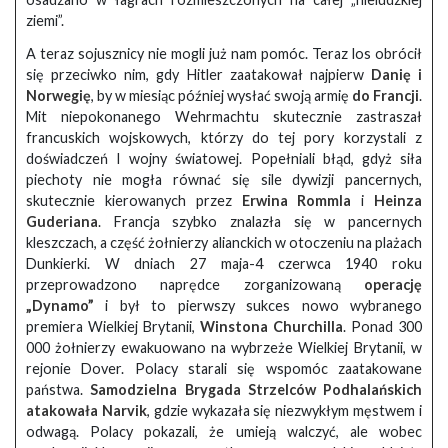
ziemi”.
A teraz sojusznicy nie mogli już nam pomóc. Teraz los obrócił
się przeciwko nim, gdy Hitler zaatakował najpierw
Danię i
Norwegię
, by w miesiąc później wysłać swoją armię
do Francji
.
Mit niepokonanego Wehrmachtu skutecznie zastraszał
francuskich wojskowych, którzy do tej pory korzystali z
doświadczeń I wojny światowej. Popełniali błąd, gdyż siła
piechoty nie mogła równać się sile dywizji pancernych,
skutecznie kierowanych przez
Erwina Rommla
i
Heinza
Guderiana
. Francja szybko znalazła się w pancernych
kleszczach, a część żołnierzy alianckich w otoczeniu na plażach
Dunkierki. W dniach 27 maja-4 czerwca 1940 roku
przeprowadzono naprędce zorganizowaną
operację
„Dynamo”
i był to pierwszy sukces nowo wybranego
premiera Wielkiej Brytanii,
Winstona Churchilla
. Ponad 300
000 żołnierzy ewakuowano na wybrzeże Wielkiej Brytanii, w
rejonie Dover. Polacy starali się wspomóc zaatakowane
państwa.
Samodzielna Brygada Strzelców Podhalańskich
atakowała Narvik
, gdzie wykazała się niezwykłym męstwem i
odwagą. Polacy pokazali, że umieją walczyć, ale wobec