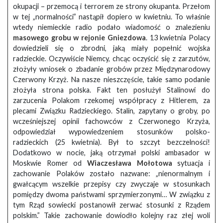
okupacji – przemocą i terrorem ze strony okupanta. Przełom
w tej „normalności” nastąpił dopiero w kwietniu. To właśnie
wtedy niemieckie radio podało wiadomość o znalezieniu
masowego grobu w rejonie Gniezdowa
. 13 kwietnia Polacy
dowiedzieli się o zbrodni, jaką miały popełnić wojska
radzieckie. Oczywiście Niemcy, chcąc oczyścić się z zarzutów,
złożyły wniosek o zbadanie grobów przez Międzynarodowy
Czerwony Krzyż. Na nasze nieszczęście, takie samo podanie
złożyła strona polska. Fakt ten posłużył Stalinowi do
zarzucenia Polakom rzekomej współpracy z Hitlerem, za
plecami Związku Radzieckiego. Stalin, zapytany o groby, po
wcześniejszej opinii fachowców z Czerwonego Krzyża,
odpowiedział wypowiedzeniem stosunków polsko-
radzieckich (25 kwietnia). Był to szczyt bezczelności!
Dodatkowo w nocie, jaką otrzymał polski ambasador w
Moskwie Romer od
Wiaczesława Mołotowa
sytuacja i
zachowanie Polaków zostało nazwane: „nienormalnym i
gwałcącym wszelkie przepisy czy zwyczaje w stosunkach
pomiędzy dwoma państwami sprzymierzonymi… W związku z
tym Rząd sowiecki postanowił zerwać stosunki z Rządem
polskim.” Takie zachowanie dowiodło kolejny raz złej woli