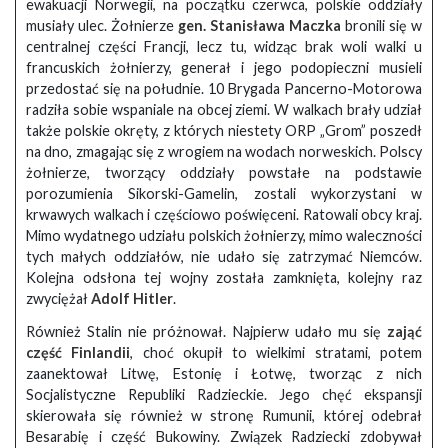
ewakuacji Norwegii, na początku czerwca, polskie oddziały
musiały ulec. Żołnierze
gen. Stanisława Maczka
bronili się w
centralnej części Francji, lecz tu, widząc brak woli walki u
francuskich żołnierzy, generał i jego podopieczni musieli
przedostać się na południe. 10 Brygada Pancerno-Motorowa
radziła sobie wspaniale na obcej ziemi. W walkach brały udział
także polskie okręty, z których niestety ORP „Grom” poszedł
na dno, zmagając się z wrogiem na wodach norweskich. Polscy
żołnierze, tworzący oddziały powstałe na podstawie
porozumienia Sikorski-Gamelin, zostali wykorzystani w
krwawych walkach i częściowo poświęceni. Ratowali obcy kraj.
Mimo wydatnego udziału polskich żołnierzy, mimo waleczności
tych małych oddziałów, nie udało się zatrzymać Niemców.
Kolejna odsłona tej wojny została zamknięta, kolejny raz
zwyciężał
Adolf Hitler
.
Również Stalin nie próżnował. Najpierw udało mu się
zająć
część Finlandii
, choć okupił to wielkimi stratami, potem
zaanektował Litwę, Estonię i Łotwę, tworząc z nich
Socjalistyczne Republiki Radzieckie. Jego chęć ekspansji
skierowała się również w stronę Rumunii, której odebrał
Besarabię i część Bukowiny. Związek Radziecki zdobywał