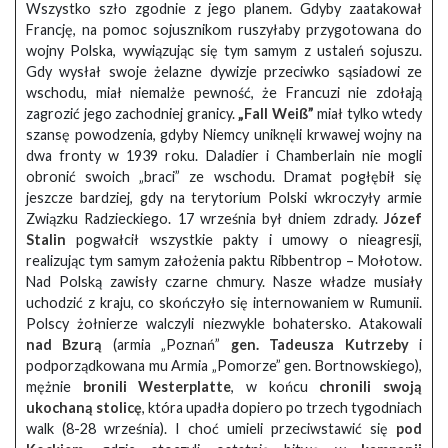
Wszystko szło zgodnie z jego planem. Gdyby zaatakował
Francję, na pomoc sojusznikom ruszyłaby przygotowana do
wojny Polska, wywiązując się tym samym z ustaleń sojuszu.
Gdy wysłał swoje żelazne dywizje przeciwko sąsiadowi ze
wschodu, miał niemalże pewność, że Francuzi nie zdołają
zagrozić jego zachodniej granicy.
„Fall Weiß”
miał tylko wtedy
szansę powodzenia, gdyby Niemcy uniknęli krwawej wojny na
dwa fronty w 1939 roku. Daladier i Chamberlain nie mogli
obronić swoich „braci” ze wschodu. Dramat pogłębił się
jeszcze bardziej, gdy na terytorium Polski wkroczyły armie
Związku Radzieckiego. 17 września był dniem zdrady.
Józef
Stalin
pogwałcił wszystkie pakty i umowy o nieagresji,
realizując tym samym założenia paktu Ribbentrop – Mołotow.
Nad Polską zawisły czarne chmury. Nasze władze musiały
uchodzić z kraju, co skończyło się internowaniem w Rumunii.
Polscy żołnierze walczyli niezwykle bohatersko. Atakowali
nad Bzurą
(armia „Poznań”
gen. Tadeusza Kutrzeby
i
podporządkowana mu Armia „Pomorze” gen. Bortnowskiego),
mężnie
bronili Westerplatte
, w końcu
chronili swoją
ukochaną stolicę
, która upadła dopiero po trzech tygodniach
walk (8-28 września). I choć umieli przeciwstawić się
pod