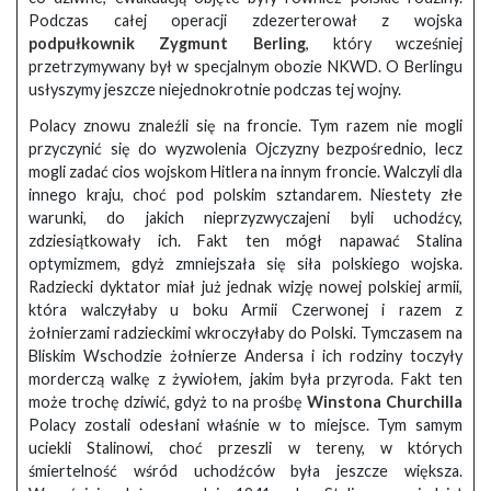
Podczas całej operacji zdezerterował z wojska
podpułkownik Zygmunt Berling
, który wcześniej
przetrzymywany był w specjalnym obozie NKWD. O Berlingu
usłyszymy jeszcze niejednokrotnie podczas tej wojny.
Polacy znowu znaleźli się na froncie. Tym razem nie mogli
przyczynić się do wyzwolenia Ojczyzny bezpośrednio, lecz
mogli zadać cios wojskom Hitlera na innym froncie. Walczyli dla
innego kraju, choć pod polskim sztandarem. Niestety złe
warunki, do jakich nieprzyzwyczajeni byli uchodźcy,
zdziesiątkowały ich. Fakt ten mógł napawać Stalina
optymizmem, gdyż zmniejszała się siła polskiego wojska.
Radziecki dyktator miał już jednak wizję nowej polskiej armii,
która walczyłaby u boku Armii Czerwonej i razem z
żołnierzami radzieckimi wkroczyłaby do Polski. Tymczasem na
Bliskim Wschodzie żołnierze Andersa i ich rodziny toczyły
morderczą walkę z żywiołem, jakim była przyroda. Fakt ten
może trochę dziwić, gdyż to na prośbę
Winstona Churchilla
Polacy zostali odesłani właśnie w to miejsce. Tym samym
uciekli Stalinowi, choć przeszli w tereny, w których
śmiertelność wśród uchodźców była jeszcze większa.