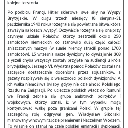
kolejne terytoria.
Po podbiciu Francji, Hitler skierował swe
siły na Wyspy
Brytyjskie
. W ciągu trzech miesięcy (8 sierpnia-31
października 1940 roku) rozegrała się powietrzna bitwa, która
zaważyła na losach „wyspy”. Oczywiście rozegrała się ona przy
czynnym udziale Polaków, którzy zestrzelili około 250
samolotów niemieckich, co stanowiło dużą część całości
zniszczonych maszyn (w sumie Niemcy stracili ponad 1700
samolotów). 15 września nasze dywizjony (o
dywizjonie 303
słyszeli chyba wszyscy) zostały przyjęte na audiencji u króla
brytyjskiego,
Jerzego VI
. Wydatna pomoc Polaków została na
szczęście dostatecznie doceniona przez sojuszników, a
gazety rozpisywały się o waleczności polskich dywizjonów. A
ich walka niemożliwa byłaby, gdyby nie działalność
Polskiego
Rządu na Emigracji
. Po ucieczce polskich władz do Rumunii
we Francji zebrała się grupa ambitnych polityków i
wojskowych, którzy uznali, iż w tym wypadku mogą
kontynuować walkę poza granicami Polski. W grupie tej
szczególną rolę odgrywał
gen. Władysław Sikorski
,
mianowany w nowym rządzie premierem i Naczelnym Wodzem.
To właśnie on stanął na czele polskiej emigracji i dyplomacji.