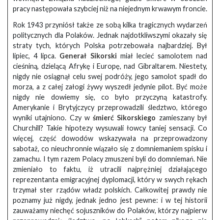
pracy następowała szybciej niż na niejednym krwawym froncie.
Rok 1943 przyniósł także ze sobą kilka tragicznych wydarzeń
politycznych dla Polaków. Jednak najdotkliwszymi okazały się
straty tych, których Polska potrzebowała najbardziej. Był
lipiec, 4 lipca.
Generał Sikorski
miał lecieć samolotem nad
cieśniną, dzielącą Afrykę i Europę, nad Gibraltarem. Niestety,
nigdy nie osiągnął celu swej podróży, jego samolot spadł do
morza, a z całej załogi żywy wyszedł jedynie pilot. Być może
nigdy nie dowiemy się, co było przyczyną katastrofy.
Amerykanie i Brytyjczycy przeprowadzili śledztwo, którego
wyniki utajniono. Czy w
śmierć Sikorskiego
zamieszany był
Churchill? Takie hipotezy wysuwali łowcy taniej sensacji. Co
więcej, część dowodów wskazywała na przeprowadzony
sabotaż, co nieuchronnie wiązało się z domniemaniem spisku i
zamachu. I tym razem Polacy zmuszeni byli do domniemań. Nie
zmieniało to faktu, iż utracili najprężniej działającego
reprezentanta emigracyjnej dyplomacji, który w swych rękach
trzymał ster rządów władz polskich. Całkowitej prawdy nie
poznamy już nigdy, jednak jedno jest pewne: i w tej historii
zauważamy niechęć sojuszników do Polaków, którzy najpierw