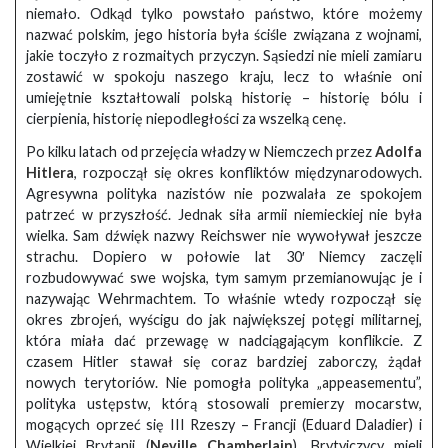
niemało. Odkąd tylko powstało państwo, które możemy
nazwać polskim, jego historia była ściśle związana z wojnami,
jakie toczyło z rozmaitych przyczyn. Sąsiedzi nie mieli zamiaru
zostawić w spokoju naszego kraju, lecz to właśnie oni
umiejętnie kształtowali polską historię – historię bólu i
cierpienia, historię niepodległości za wszelką cenę.
Po kilku latach od przejęcia władzy w Niemczech przez
Adolfa
Hitlera
, rozpoczął się okres konfliktów międzynarodowych.
Agresywna polityka nazistów nie pozwalała ze spokojem
patrzeć w przyszłość. Jednak siła armii niemieckiej nie była
wielka. Sam dźwięk nazwy Reichswer nie wywoływał jeszcze
strachu. Dopiero w połowie lat 30′ Niemcy zaczęli
rozbudowywać swe wojska, tym samym przemianowując je i
nazywając Wehrmachtem. To właśnie wtedy rozpoczął się
okres zbrojeń, wyścigu do jak największej potęgi militarnej,
która miała dać przewagę w nadciągającym konflikcie. Z
czasem Hitler stawał się coraz bardziej zaborczy, żądał
nowych terytoriów. Nie pomogła polityka „appeasementu”,
polityka ustępstw, którą stosowali premierzy mocarstw,
mogących oprzeć się III Rzeszy – Francji (Eduard Daladier) i
Wielkiej Brytanii (
Neville Chamberlain
). Brytyjczycy mieli