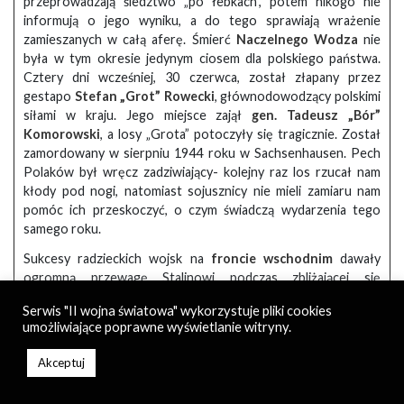
przeprowadzają śledztwo „po łebkach”, potem nikogo nie
informują o jego wyniku, a do tego sprawiają wrażenie
zamieszanych w całą aferę. Śmierć
Naczelnego Wodza
nie
była w tym okresie jedynym ciosem dla polskiego państwa.
Cztery dni wcześniej, 30 czerwca, został złapany przez
gestapo
Stefan „Grot” Rowecki
, głównodowodzący polskimi
siłami w kraju. Jego miejsce zajął
gen. Tadeusz „Bór”
Komorowski
, a losy „Grota” potoczyły się tragicznie. Został
zamordowany w sierpniu 1944 roku w Sachsenhausen. Pech
Polaków był wręcz zadziwiający- kolejny raz los rzucał nam
kłody pod nogi, natomiast sojusznicy nie mieli zamiaru nam
pomóc ich przeskoczyć, o czym świadczą wydarzenia tego
samego roku.
Sukcesy radzieckich wojsk na
froncie wschodnim
dawały
ogromną przewagę Stalinowi podczas zbliżającej się
konferencji w Teheranie. Najpierw grunt mieli wstępnie
Serwis "II wojna światowa" wykorzystuje pliki cookies
przygotować ministrowie mocarstw, obradując w Moskwie,
umożliwiające poprawne wyświetlanie witryny.
potem szefowie ich państw spotkali się na wspólnych
obradach. Od początku sytuacja przedstawiała się nieciekawie.
Akceptuj
Churchill i Stalin mieli odmienne zdania, natomiast Roosevelt
musiał przychylić się do głosu któregoś z nich. Gdy