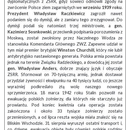
dyplomatycznych z ZSRR, gdyż sowieci odmówili zgody na
zwrócenie Polsce ziem zagarniętych we
wrześniu 1939 roku
.
Prezydent Władysław Raczkiewicz
zagroził nawet
podaniem się do dymisji, ale z zamiaru tego zrezygnował. Do
dymisji podali się natomiast trzej ministrowie, a
gen.
Kazimierz Sosnkowski
, przeciwnik podpisania porozumienia z
Moskwą, został zwolniony przez Naczelnego Wodza ze
stanowiska Komendanta Głównego ZWZ. Zapewne udział w
tym miał premier brytyjski
Winston Churchill
, który nie lubił
antybrytyjsko nastawionego generała. Polska armia powstała
jednak na terenie Związku Radzieckiego, a dowódcą jej został
gen. Władysław Anders
, dobrze znający język i obyczaje
ZSRR. Sformował on 70-tysięczną armię, jednak dostawał
przydział żywności i ekwipunku na 40 tysięcy ludzi, co jeszcze
wyraźniej podkreślało złą wolę naszego nowego
sprzymierzeńca. 18 marca 1942 roku Stalin pozwolił na
ewakuację polskich żołnierzy, dla których nie starczyło już
prowiantu. Pod koniec kwietnia cała operacja została
zakończona i około 33 tysiące żołnierzy zostało
przeniesionych, a od lipca reszta wojska miała znaleźć się na
Bliskim Wschodzie. 31 sierpnia wyruszył ostatni transport i,
co dziwne, ewakuacją objęte były również polskie rodziny.