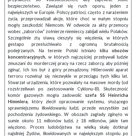
bezpieczeństwo. Zawiązał się ruch oporu, jeden z
największych w Europie. Polscy patrioci, często z narażeniem
życia, przeprowadzali akcje, które choć w małym stopniu
mogły zaszkodzić Niemcom. W odwecie za akty przemocy
wobec „zaborców” żołnierze niemieccy zabijali wielu Polaków.
Szczególnie złą sławą cieszyły się więzienia, w których
gestapo przesłuchiwało z ogromną brutalnością
podejrzanych. Na terenie Polski istniało kilka
obozów
koncentracyjnych
, w których najczęściej przebywali ludzie
zmuszani do morderczej pracy na rzecz zaborcy, aby później
zginąć. Ich los był z góry przesądzony. Hitlerowski aparat
terroru rozwinął się niezwykle w przeciągu tych kilku lat.
Stwarzał urządzenia, które pozwalały na masowe mordy (od
rozstrzeliwań po zastosowanie Cyklonu-B). Skuteczność
komór gazowych mogła zadowolić
szefa SS Heinricha
Himmlera
, który zlecił opracowanie systemu, służącego
sprawniejszemu likwidowaniu ludzi, przede wszystkim zaś
pochodzenia żydowskiego. W obozach zagłady zginęło w
sumie około 11 milionów ludzi, z 18 milionów, jakie tam
więziono. Proces ludobójstwa na wielką skalę dotknął
najsilniej Żydów, likwidowanych w największym stopniu po