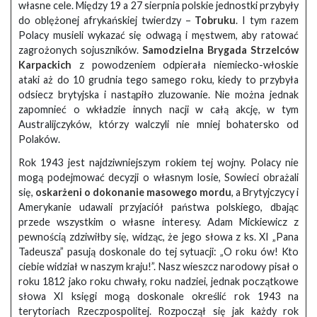
własne cele. Między 19 a 27 sierpnia polskie jednostki przybyły
do oblężonej afrykańskiej twierdzy –
Tobruku
. I tym razem
Polacy musieli wykazać się odwagą i męstwem, aby ratować
zagrożonych sojuszników.
Samodzielna Brygada Strzelców
Karpackich
z powodzeniem odpierała niemiecko-włoskie
ataki aż do 10 grudnia tego samego roku, kiedy to przybyła
odsiecz brytyjska i nastąpiło zluzowanie. Nie można jednak
zapomnieć o wkładzie innych nacji w całą akcję, w tym
Australijczyków, którzy walczyli nie mniej bohatersko od
Polaków.
Rok 1943 jest najdziwniejszym rokiem tej wojny. Polacy nie
mogą podejmować decyzji o własnym losie, Sowieci obrażali
się,
oskarżeni o dokonanie masowego mordu
, a Brytyjczycy i
Amerykanie udawali przyjaciół państwa polskiego, dbając
przede wszystkim o własne interesy. Adam Mickiewicz z
pewnością zdziwiłby się, widząc, że jego słowa z ks. XI „Pana
Tadeusza” pasują doskonale do tej sytuacji: „O roku ów! Kto
ciebie widział w naszym kraju!”. Nasz wieszcz narodowy pisał o
roku 1812 jako roku chwały, roku nadziei, jednak początkowe
słowa XI księgi mogą doskonale określić rok 1943 na
terytoriach Rzeczpospolitej. Rozpoczął się jak każdy rok