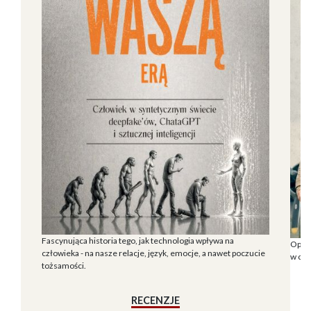
Fascynująca historia tego, jak technologia wpływa na
Opowi
człowieka - na nasze relacje, język, emocje, a nawet poczucie
w cza
tożsamości.
RECENZJE