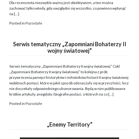
Dla recenzenta niezwykle ważny jest obiektywizm, a ten można
zachować tylko wtedy, gdy uwzględni się wszystko, co powinno wpłynąć
na […]
Posted in
Pozostałe
Serwis tematyczny „Zapomniani Bohaterzy II
wojny światowej”
Serwis tematyczny „Zapomniani Bohaterzy II wojny światowej” Cykl
„Zapomniani Bohaterzy II wojny światowej” to kolejna z prób
przywrócenia pamięci historyków i miłośników historii II wojny światowej
wybitnych postaci, które w jakiś sposób odznaczyły się w przeszłości, lecz
nie doczekały odpowiedniego uhonorowania. Będą w nim publikowane
krótkie artykuły, anegdoty i biografie postaci, o których na co […]
Posted in
Pozostałe
„Enemy Territory”