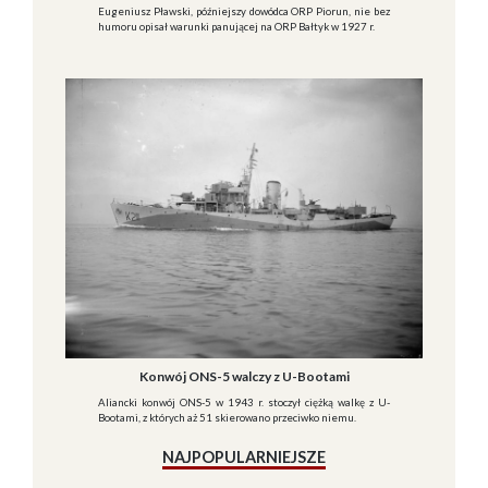
Eugeniusz Pławski, późniejszy dowódca ORP Piorun, nie bez
humoru opisał warunki panującej na ORP Bałtyk w 1927 r.
Konwój ONS-5 walczy z U-Bootami
Aliancki konwój ONS-5 w 1943 r. stoczył ciężką walkę z U-
Bootami, z których aż 51 skierowano przeciwko niemu.
NAJPOPULARNIEJSZE