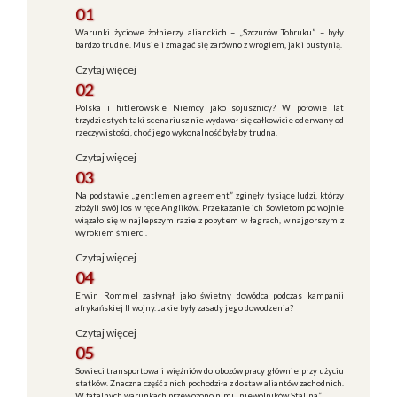
01
Warunki życiowe żołnierzy alianckich – „Szczurów Tobruku” – były
bardzo trudne. Musieli zmagać się zarówno z wrogiem, jak i pustynią.
Czytaj więcej
02
Polska i hitlerowskie Niemcy jako sojusznicy? W połowie lat
trzydziestych taki scenariusz nie wydawał się całkowicie oderwany od
rzeczywistości, choć jego wykonalność byłaby trudna.
Czytaj więcej
03
Na podstawie „gentlemen agreement” zginęły tysiące ludzi, którzy
złożyli swój los w ręce Anglików. Przekazanie ich Sowietom po wojnie
wiązało się w najlepszym razie z pobytem w łagrach, w najgorszym z
wyrokiem śmierci.
Czytaj więcej
04
Erwin Rommel zasłynął jako świetny dowódca podczas kampanii
afrykańskiej II wojny. Jakie były zasady jego dowodzenia?
Czytaj więcej
05
Sowieci transportowali więźniów do obozów pracy głównie przy użyciu
statków. Znaczna część z nich pochodziła z dostaw aliantów zachodnich.
W fatalnych warunkach przewożono nimi „niewolników Stalina”.