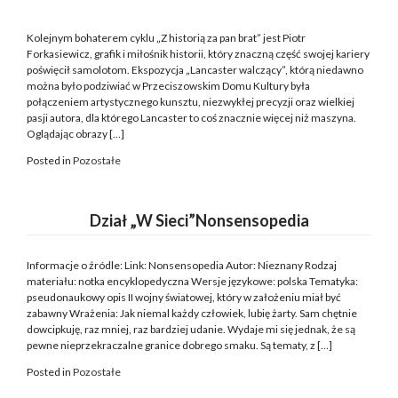
Kolejnym bohaterem cyklu „Z historią za pan brat” jest Piotr
Forkasiewicz, grafik i miłośnik historii, który znaczną część swojej kariery
poświęcił samolotom. Ekspozycja „Lancaster walczący”, którą niedawno
można było podziwiać w Przeciszowskim Domu Kultury była
połączeniem artystycznego kunsztu, niezwykłej precyzji oraz wielkiej
pasji autora, dla którego Lancaster to coś znacznie więcej niż maszyna.
Oglądając obrazy […]
Posted in
Pozostałe
Dział „W Sieci”Nonsensopedia
Informacje o źródle: Link: Nonsensopedia Autor: Nieznany Rodzaj
materiału: notka encyklopedyczna Wersje językowe: polska Tematyka:
pseudonaukowy opis II wojny światowej, który w założeniu miał być
zabawny Wrażenia: Jak niemal każdy człowiek, lubię żarty. Sam chętnie
dowcipkuję, raz mniej, raz bardziej udanie. Wydaje mi się jednak, że są
pewne nieprzekraczalne granice dobrego smaku. Są tematy, z […]
Posted in
Pozostałe