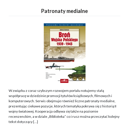
Patronaty medialne
W związku z coraz szybszym rozwojem portalu notujemy stałą
współpracę w dziedzinie promocji tytułów książkowych, filmowych i
komputerowych. Serwis obejmuje również liczne patronaty medialne,
prezentując ciekawe pozycje, których tematyka pokrywa się z historią II
wojny światowej. Kooperacja odbywa się także na poziomie
recenzenckim, a w dziale „Biblioteka” co i rusz można przeczytać kolejny
tekst dotyczący […]