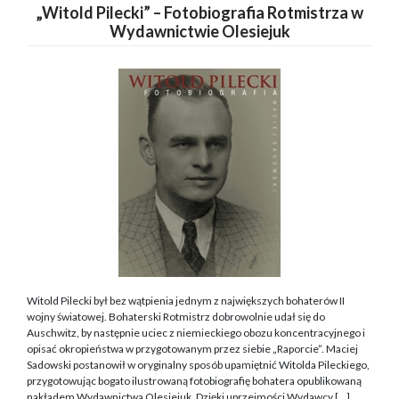
„Witold Pilecki” – Fotobiografia Rotmistrza w
Wydawnictwie Olesiejuk
Witold Pilecki był bez wątpienia jednym z największych bohaterów II
wojny światowej. Bohaterski Rotmistrz dobrowolnie udał się do
Auschwitz, by następnie uciec z niemieckiego obozu koncentracyjnego i
opisać okropieństwa w przygotowanym przez siebie „Raporcie”. Maciej
Sadowski postanowił w oryginalny sposób upamiętnić Witolda Pileckiego,
przygotowując bogato ilustrowaną fotobiografię bohatera opublikowaną
nakładem Wydawnictwa Olesiejuk. Dzięki uprzejmości Wydawcy […]