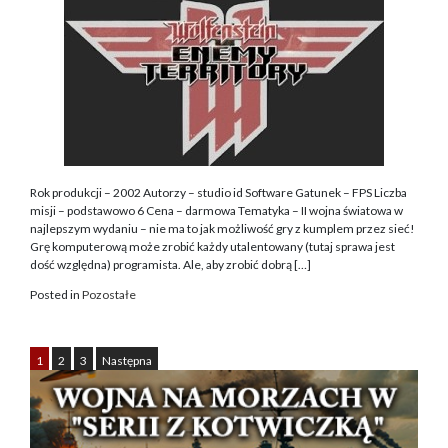
Rok produkcji – 2002 Autorzy – studio id Software Gatunek – FPS Liczba
misji – podstawowo 6 Cena – darmowa Tematyka – II wojna światowa w
najlepszym wydaniu – nie ma to jak możliwość gry z kumplem przez sieć!
Grę komputerową może zrobić każdy utalentowany (tutaj sprawa jest
dość względna) programista. Ale, aby zrobić dobrą […]
Posted in
Pozostałe
1
2
3
Następna