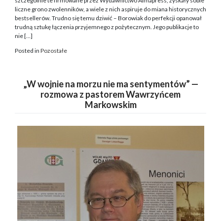
szczególnie te firmowane przez Wydawnictwo Almapress, zyskały sobie
liczne grono zwolenników, a wiele z nich aspiruje do miana historycznych
bestsellerów. Trudno się temu dziwić – Borowiak do perfekcji opanował
trudną sztukę łączenia przyjemnego z pożytecznym. Jego publikacje to
nie […]
Posted in
Pozostałe
„W wojnie na morzu nie ma sentymentów” —
rozmowa z pastorem Wawrzyńcem
Markowskim