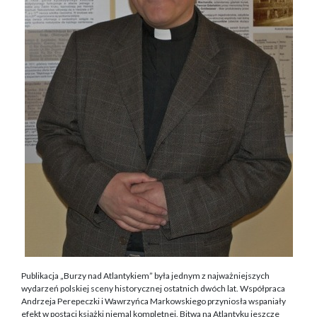
Publikacja „Burzy nad Atlantykiem” była jednym z najważniejszych
wydarzeń polskiej sceny historycznej ostatnich dwóch lat. Współpraca
Andrzeja Perepeczki i Wawrzyńca Markowskiego przyniosła wspaniały
efekt w postaci książki niemal kompletnej. Bitwa na Atlantyku jeszcze