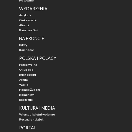
Po wojnie
WYDARZENIA
Artykuły
Ciekawostki
Alianci
Państwa Osi
NA FRONCIE
Bitwy
Kampanie
POLSKA I POLACY
Przed wojną
Okupacja
Ruch oporu
Armia
Walka
Pomoc Żydom
Komunizm
Biografie
KULTURA I MEDIA
Wiersze i pieśni wojenne
Recenzje książek
PORTAL