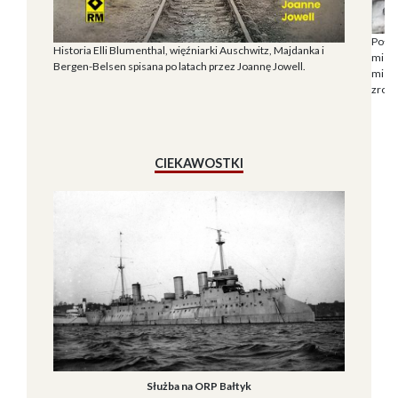
Połąc
Historia Elli Blumenthal, więźniarki Auschwitz, Majdanka i
miesz
Bergen-Belsen spisana po latach przez Joannę Jowell.
miesz
zrozu
CIEKAWOSTKI
Służba na ORP Bałtyk