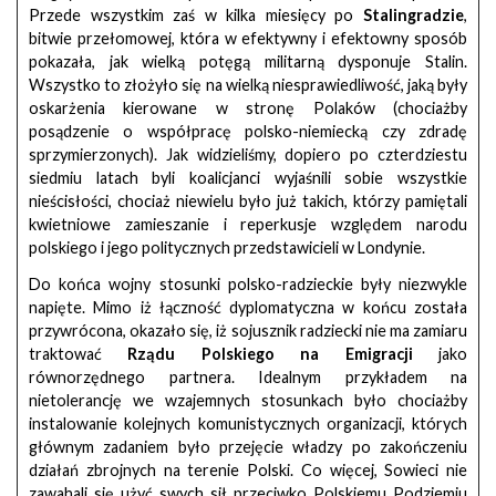
Przede wszystkim zaś w kilka miesięcy po
Stalingradzie
,
bitwie przełomowej, która w efektywny i efektowny sposób
pokazała, jak wielką potęgą militarną dysponuje Stalin.
Wszystko to złożyło się na wielką niesprawiedliwość, jaką były
oskarżenia kierowane w stronę Polaków (chociażby
posądzenie o współpracę polsko-niemiecką czy zdradę
sprzymierzonych). Jak widzieliśmy, dopiero po czterdziestu
siedmiu latach byli koalicjanci wyjaśnili sobie wszystkie
nieścisłości, chociaż niewielu było już takich, którzy pamiętali
kwietniowe zamieszanie i reperkusje względem narodu
polskiego i jego politycznych przedstawicieli w Londynie.
Do końca wojny stosunki polsko-radzieckie były niezwykle
napięte. Mimo iż łączność dyplomatyczna w końcu została
przywrócona, okazało się, iż sojusznik radziecki nie ma zamiaru
traktować
Rządu Polskiego na Emigracji
jako
równorzędnego partnera. Idealnym przykładem na
nietolerancję we wzajemnych stosunkach było chociażby
instalowanie kolejnych komunistycznych organizacji, których
głównym zadaniem było przejęcie władzy po zakończeniu
działań zbrojnych na terenie Polski. Co więcej, Sowieci nie
zawahali się użyć swych sił przeciwko Polskiemu Podziemiu