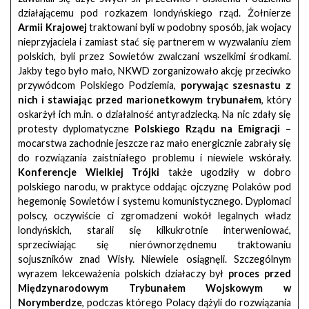
działającemu pod rozkazem londyńskiego rząd. Żołnierze
Armii Krajowej
traktowani byli w podobny sposób, jak wojacy
nieprzyjaciela i zamiast stać się partnerem w wyzwalaniu ziem
polskich, byli przez Sowietów zwalczani wszelkimi środkami.
Jakby tego było mało, NKWD zorganizowało akcję przeciwko
przywódcom Polskiego Podziemia,
porywając szesnastu z
nich i stawiając przed marionetkowym trybunałem
, który
oskarżył ich m.in. o działalność antyradziecką. Na nic zdały się
protesty dyplomatyczne
Polskiego Rządu na Emigracji
–
mocarstwa zachodnie jeszcze raz mało energicznie zabrały się
do rozwiązania zaistniałego problemu i niewiele wskórały.
Konferencje Wielkiej Trójki
także ugodziły w dobro
polskiego narodu, w praktyce oddając ojczyznę Polaków pod
hegemonię Sowietów i systemu komunistycznego. Dyplomaci
polscy, oczywiście ci zgromadzeni wokół legalnych władz
londyńskich, starali się kilkukrotnie interweniować,
sprzeciwiając się nierównorzędnemu traktowaniu
sojuszników znad Wisły. Niewiele osiągnęli. Szczególnym
wyrazem lekceważenia polskich działaczy był
proces przed
Międzynarodowym Trybunałem Wojskowym w
Norymberdze
, podczas którego Polacy dążyli do rozwiązania