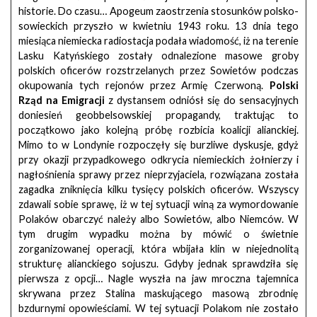
historie. Do czasu… Apogeum zaostrzenia stosunków polsko-
sowieckich przyszło w kwietniu 1943 roku. 13 dnia tego
miesiąca niemiecka radiostacja podała wiadomość, iż na terenie
Lasku Katyńskiego zostały odnalezione masowe groby
polskich oficerów rozstrzelanych przez Sowietów podczas
okupowania tych rejonów przez Armię Czerwoną.
Polski
Rząd na Emigracji
z dystansem odniósł się do sensacyjnych
doniesień geobbelsowskiej propagandy, traktując to
początkowo jako kolejną próbę rozbicia koalicji alianckiej.
Mimo to w Londynie rozpoczęły się burzliwe dyskusje, gdyż
przy okazji przypadkowego odkrycia niemieckich żołnierzy i
nagłośnienia sprawy przez nieprzyjaciela, rozwiązana została
zagadka zniknięcia kilku tysięcy polskich oficerów. Wszyscy
zdawali sobie sprawę, iż w tej sytuacji winą za wymordowanie
Polaków obarczyć należy albo Sowietów, albo Niemców. W
tym drugim wypadku można by mówić o świetnie
zorganizowanej operacji, która wbijała klin w niejednolitą
strukturę alianckiego sojuszu. Gdyby jednak sprawdziła się
pierwsza z opcji… Nagle wyszła na jaw mroczna tajemnica
skrywana przez Stalina maskującego masową zbrodnię
bzdurnymi opowieściami. W tej sytuacji Polakom nie zostało