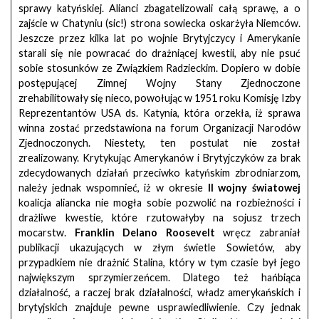
sprawy katyńskiej. Alianci zbagatelizowali całą sprawę, a o
zajście w Chatyniu (sic!) strona sowiecka oskarżyła Niemców.
Jeszcze przez kilka lat po wojnie Brytyjczycy i Amerykanie
starali się nie powracać do drażniącej kwestii, aby nie psuć
sobie stosunków ze Związkiem Radzieckim. Dopiero w dobie
postępującej Zimnej Wojny Stany Zjednoczone
zrehabilitowały się nieco, powołując w 1951 roku Komisję Izby
Reprezentantów USA ds. Katynia, która orzekła, iż sprawa
winna zostać przedstawiona na forum Organizacji Narodów
Zjednoczonych. Niestety, ten postulat nie został
zrealizowany. Krytykując Amerykanów i Brytyjczyków za brak
zdecydowanych działań przeciwko katyńskim zbrodniarzom,
należy jednak wspomnieć, iż w okresie
II wojny światowej
koalicja aliancka nie mogła sobie pozwolić na rozbieżności i
drażliwe kwestie, które rzutowałyby na sojusz trzech
mocarstw.
Franklin Delano Roosevelt
wręcz zabraniał
publikacji ukazujących w złym świetle Sowietów, aby
przypadkiem nie drażnić Stalina, który w tym czasie był jego
największym sprzymierzeńcem. Dlatego też hańbiąca
działalność, a raczej brak działalności, władz amerykańskich i
brytyjskich znajduje pewne usprawiedliwienie. Czy jednak