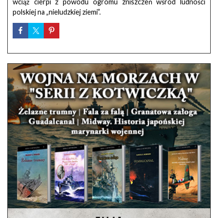
wciąż cierpi z powodu ogromu zniszczeń wśród ludności
polskiej na „nieludzkiej ziemi”.