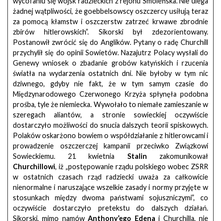
wycofaniu się wojsk radzieckich z rejonu Smoleńska. Nie ulega
żadnej wątpliwości, że goebbelsowscy oszczercy usiłują teraz
za pomocą kłamstw i oszczerstw zatrzeć krwawe zbrodnie
zbirów hitlerowskich”. Sikorski był zdezorientowany.
Postanowił zwrócić się do Anglików. Pytany o radę Churchill
przychylił się do opinii Sowietów. Nazajutrz Polacy wysłali do
Genewy wniosek o zbadanie grobów katyńskich i rzucenia
światła na wydarzenia ostatnich dni. Nie byłoby w tym nic
dziwnego, gdyby nie fakt, że w tym samym czasie do
Międzynarodowego Czerwonego Krzyża spłynęła podobna
prośba, tyle że niemiecka. Wywołało to niemałe zamieszanie w
szeregach aliantów, a stronie sowieckiej oczywiście
dostarczyło możliwości do snucia dalszych teorii spiskowych.
Polaków oskarżono bowiem o współdziałanie z hitlerowcami i
prowadzenie oszczerczej kampanii przeciwko Związkowi
Sowieckiemu. 21 kwietnia
Stalin
zakomunikował
Churchillowi
, iż „postępowanie rządu polskiego wobec ZSRR
w ostatnich czasach rząd radziecki uważa za całkowicie
nienormalne i naruszające wszelkie zasady i normy przyjęte w
stosunkach między dwoma państwami sojuszniczymi”, co
oczywiście dostarczyło pretekstu do dalszych działań.
Sikorski, mimo namów
Anthony’ego Edena
i Churchilla, nie