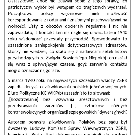
Ostaszkowie. Choć nie zdawali sobie z tego sprawy, ich
patriotyczny wybór był wstępem do tragicznych wydarzeń.
Początkowo polscy więźniowie mieli możliwość
korespondowania z rodzinami i znajomymi przebywającymi na
wolności. Listy z obozów docierały regularnie i nic nie
zapowiadało, iż kontakt ten ma nagle się urwać. Latem 1940
roku wiadomości przestały przychodzić. Spowodowało to
uzasadnione zaniepokojenie dotychczasowych adresatów,
którzy nie wiedzieli, co stało się z nadawcami setek listów
przychodzących ze Związku Sowieckiego. Niepokój ten nasilał
się wraz z upływającym czasem, gdyż zerwanie kontaktu
mogło oznaczać najgorsze.
5 marca 1940 roku na najwyższych szczeblach władzy ZSRR
zapadła decyzja o zlikwidowaniu polskich jeńców wojennych.
Biuro Polityczne KC WKP(b) uzasadniało to słowami:
„[Rozstrzelanie] bez wzywania aresztowanych i bez
przedstawiania zarzutów […] członków różnych
kontrrewolucyjnych organizacji szpiegowskich i dywersyjnych”.
Autorem pomysłu zlikwidowania Polaków bez sądu był
ówczesny Ludowy Komisarz Spraw Wewnętrznych ZSRR,
Ławrientij Beria
. Pod dokumentem podpisali się czołowi