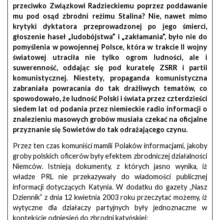
przeciwko Związkowi Radzieckiemu poprzez poddawanie
mu pod osąd zbrodni reżimu Stalina? Nie, nawet mimo
krytyki dyktatora przeprowadzonej po jego śmierci,
głoszenie haseł „ludobójstwa” i „zakłamania”, było nie do
pomyślenia w powojennej Polsce, która w trakcie II wojny
światowej utraciła nie tylko ogrom ludności, ale i
suwerenność, oddając się pod kuratelę ZSRR i partii
komunistycznej. Niestety, propaganda komunistyczna
zabraniała powracania do tak drażliwych tematów, co
spowodowało, że ludność Polski i świata przez czterdzieści
siedem lat od podania przez niemieckie radio informacji o
znalezieniu masowych grobów musiała czekać na oficjalne
przyznanie się Sowietów do tak odrażającego czynu.
Przez ten czas komuniści mamili Polaków informacjami, jakoby
groby polskich oficerów były efektem zbrodniczej działalności
Niemców. Istnieją dokumenty, z których jasno wynika, iż
władze PRL nie przekazywały do wiadomości publicznej
informacji dotyczących Katynia. W dodatku do gazety „Nasz
Dziennik” z dnia 12 kwietnia 2003 roku przeczytać możemy, iż
wytyczne dla działaczy partyjnych były jednoznaczne w
kontekście odniesień do zbrodni katyńskiej: