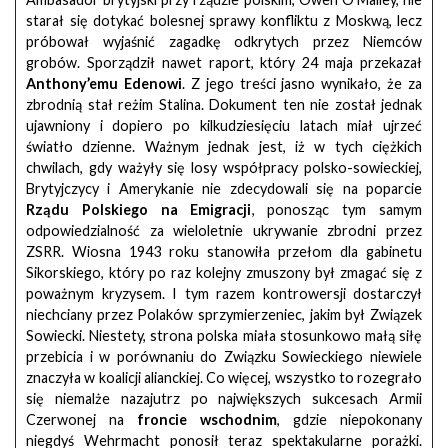
starał się dotykać bolesnej sprawy konfliktu z Moskwą, lecz
próbował wyjaśnić zagadkę odkrytych przez Niemców
grobów. Sporządził nawet raport, który 24 maja przekazał
Anthony’emu Edenowi
. Z jego treści jasno wynikało, że za
zbrodnią stał reżim Stalina. Dokument ten nie został jednak
ujawniony i dopiero po kilkudziesięciu latach miał ujrzeć
światło dzienne. Ważnym jednak jest, iż w tych ciężkich
chwilach, gdy ważyły się losy współpracy polsko-sowieckiej,
Brytyjczycy i Amerykanie nie zdecydowali się na poparcie
Rządu Polskiego na Emigracji
, ponosząc tym samym
odpowiedzialność za wieloletnie ukrywanie zbrodni przez
ZSRR. Wiosna 1943 roku stanowiła przełom dla gabinetu
Sikorskiego, który po raz kolejny zmuszony był zmagać się z
poważnym kryzysem. I tym razem kontrowersji dostarczył
niechciany przez Polaków sprzymierzeniec, jakim był Związek
Sowiecki. Niestety, strona polska miała stosunkowo małą siłę
przebicia i w porównaniu do Związku Sowieckiego niewiele
znaczyła w koalicji alianckiej. Co więcej, wszystko to rozegrało
się niemalże nazajutrz po największych sukcesach Armii
Czerwonej na
froncie wschodnim
, gdzie niepokonany
niegdyś Wehrmacht ponosił teraz spektakularne porażki.