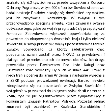
znalazło się 6,3 tys. żołnierzy, przede wszystkim z Korpusu
Ochrony Pogranicza, w tym 400 oficerów. Sowieci stopniowo
badali nastroje Polaków, starając się dowiedzieć, czy możliwa
jest ich rusyfikacja i komunizacja. W związku z tym
przeprowadzono specjalną ankietę, która zawierała pytanie
dotyczące tego, gdzie po wojnie pragną udać się przepytywani
żołnierze. Zdecydowana większość opowiedziała się za
powrotem do okupowanego ówcześnie kraju i tylko nieliczni
stwierdzili, iż swoją przyszłość wiążą z pozostaniem na terenie
Związku Sowieckiego. Ci, którzy zadeklarowali chęć
pozostania, uznani zostali przez NKWD za przydatnych i
dlatego też przeniesiono ich do innych obozów. Ich droga
prowadziła przez Pawliszczew Bor koło Kaługi oraz
Griazowiec koło Wołogdy. Było ich w sumie 448. Część z
niech trafiła później do
armii Andersa
, a następnie wyjechała
z ZSRR podczas prowadzonej ewakuacji. Bardzo niewielu
zdecydowało się na pozostanie w Związku Sowieckim i
wstąpienie w przyszłości do kolejnych
polskich sił na terenie
ZSRR
, tyle że już organizowanych przez sympatyzujący z
komunistami Związek Patriotów Polskich. Pozostali jednak
zmuszeni byli oczekiwać w Kozielsku, Starobielsku i