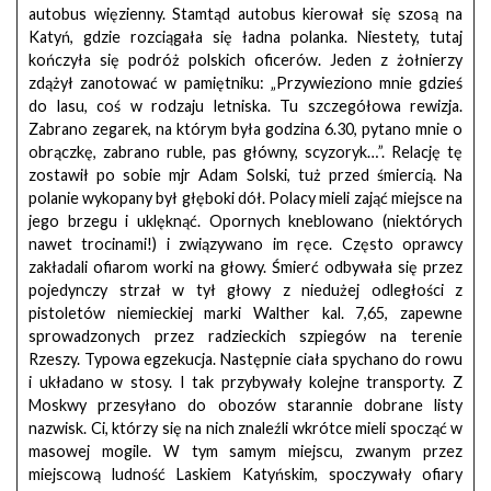
autobus więzienny. Stamtąd autobus kierował się szosą na
Katyń, gdzie rozciągała się ładna polanka. Niestety, tutaj
kończyła się podróż polskich oficerów. Jeden z żołnierzy
zdążył zanotować w pamiętniku: „Przywieziono mnie gdzieś
do lasu, coś w rodzaju letniska. Tu szczegółowa rewizja.
Zabrano zegarek, na którym była godzina 6.30, pytano mnie o
obrączkę, zabrano ruble, pas główny, scyzoryk…”. Relację tę
zostawił po sobie mjr Adam Solski, tuż przed śmiercią. Na
polanie wykopany był głęboki dół. Polacy mieli zająć miejsce na
jego brzegu i uklęknąć. Opornych kneblowano (niektórych
nawet trocinami!) i związywano im ręce. Często oprawcy
zakładali ofiarom worki na głowy. Śmierć odbywała się przez
pojedynczy strzał w tył głowy z niedużej odległości z
pistoletów niemieckiej marki Walther kal. 7,65, zapewne
sprowadzonych przez radzieckich szpiegów na terenie
Rzeszy. Typowa egzekucja. Następnie ciała spychano do rowu
i układano w stosy. I tak przybywały kolejne transporty. Z
Moskwy przesyłano do obozów starannie dobrane listy
nazwisk. Ci, którzy się na nich znaleźli wkrótce mieli spocząć w
masowej mogile. W tym samym miejscu, zwanym przez
miejscową ludność Laskiem Katyńskim, spoczywały ofiary