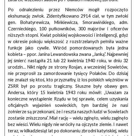
Po odnalezieniu przez Niemców mogił rozpoczęto
ekshumację zwłok. Zidentyfikowano 2914 ciał, w tym zwłoki
gen. Bohatyrewicza, Mińkiewicza, Smorawińśkiego, adm.
Czernieckiego, 100 pułkowników, 300 majorów i oficerów
niższych stopni. Kwiat polskiej wojskowości i inteligencji, gdyż
w okresie pokoju większość z rozstrzelanych pełniła ważne
funkcje jako cywile. Wśród pomordowanych była jedna
kobieta – ppor. Janina Lewandowska zwana „Janką”. Najpewniej
jej śmierć nastąpiła 21 lub 22 kwietnia 1940 roku, w dniu 32
urodzin… Nikt nigdy ze strony Rosjan, a wcześniej Sowietów,
nie przeprosił za zamordowanie tysięcy Polaków. Do dzisiaj
nie znalazł się ktoś, kto przyznałby, iż los polskich więźniów w
ZSRR był po prostu tragiczny. Słuszne były obawy gen.
Andersa, który 15 kwietnia 1943 roku mówił: „Uważam za
konieczne wystąpienie Rządu w tej sprawie, celem uzyskania
oficjalnych wyjaśnień sowieckich, tym bardziej że nasi
żołnierze są przekonani, że i reszta naszych ludzi w Sowietach
zostanie zniszczona”. Miał rację – wielu zginęło, wielu zaginęło
bez wieści. Wielu nigdy nie wróciły na ojczyste ziemie. I nawet
teraz, w kilkadziesiąt lat po dokonaniu zbrodni katyńskiej, wielu