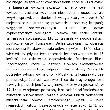
nic innego, jak sprawdzić owe doniesienia, chociaż
Rząd Polski
na Emigracji
wyraźnie zaznaczył, iż jego celem nie jest
wykazanie zaufania względem niemieckiej propagandy, ale
zwykłe sprawdzenie doniesień wroga, który w przeszłości
niejednokrotnie starał się prowadzić oszczerczą kampanię
względem sprzymierzonych. Trudno się dziwić
dyplomatycznym wybiegom Polaków. Nie chcieli drażnić
silniejszych sojuszników, którzy trzymali w swoich rękach
polityczne karty. Tymczasem Berlin zapewniał, iż operacja
mordowania Polaków musiała odbyć się wiosną 1940 roku, a
więc wtedy, gdy na tych terenach byli czerwonoarmiści. 15
kwietnia na oskarżenia odpowiedziało Radzieckie Biuro
Informacyjne, które w ostrych słowach skomentowało
doniesienia niemieckiego odpowiednika ze stolicy Rzeszy. Na
potrzeby sytuacji wymyślono w Moskwie, iż komunikaty „nie
pozostawiają żadnych wątpliwości co do tragicznego losu
dawnych polskich jeńców wojennych, którzy znajdowali się w
1941 roku w rejonach położonych na zachód od Smoleńska na
robotach budowlanych i wraz z wieloma ludźmi radzieckimi,
mieszkańcami obwodu smoleńskiego, wpadli w ręce
niemieckich katów faszystowskich w lecie roku 1941, po