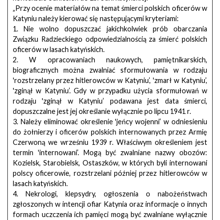
„Przy ocenie materiałów na temat śmierci polskich oficerów w
Katyniu należy kierować się następującymi kryteriami:
1. Nie wolno dopuszczać jakichkolwiek prób obarczania
Związku Radzieckiego odpowiedzialnością za śmierć polskich
oficerów w lasach katyńskich.
2. W opracowaniach naukowych, pamiętnikarskich,
biograficznych można zwalniać sformułowania w rodzaju
'rozstrzelany przez hitlerowców w Katyniu’, 'zmarł w Katyniu’,
'zginął w Katyniu’. Gdy w przypadku użycia sformułowań w
rodzaju 'zginął w Katyniu’ podawana jest data śmierci,
dopuszczalne jest jej określanie wyłącznie po lipcu 1941 r.
3. Należy eliminować określenie 'jeńcy wojenni’ w odniesieniu
do żołnierzy i oficerów polskich internowanych przez Armię
Czerwoną we wrześniu 1939 r. Właściwym określeniem jest
termin 'internowani’. Mogą być zwalniane nazwy obozów:
Kozielsk, Starobielsk, Ostaszków, w których byli internowani
polscy oficerowie, rozstrzelani później przez hitlerowców w
lasach katyńskich.
4. Nekrologi, klepsydry, ogłoszenia o nabożeństwach
zgłoszonych w intencji ofiar Katynia oraz informacje o innych
formach uczczenia ich pamięci mogą być zwalniane wyłącznie