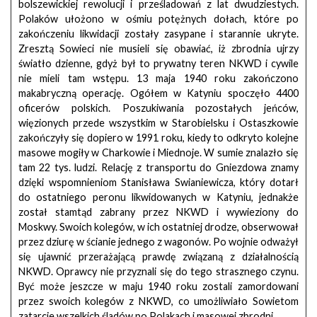
bolszewickiej rewolucji i prześladowań z lat dwudziestych.
Polaków ułożono w ośmiu potężnych dołach, które po
zakończeniu likwidacji zostały zasypane i starannie ukryte.
Zresztą Sowieci nie musieli się obawiać, iż zbrodnia ujrzy
światło dzienne, gdyż był to prywatny teren NKWD i cywile
nie mieli tam wstępu. 13 maja 1940 roku zakończono
makabryczną operację. Ogółem w Katyniu spoczęło 4400
oficerów polskich. Poszukiwania pozostałych jeńców,
więzionych przede wszystkim w Starobielsku i Ostaszkowie
zakończyły się dopiero w 1991 roku, kiedy to odkryto kolejne
masowe mogiły w Charkowie i Miednoje. W sumie znalazło się
tam 22 tys. ludzi. Relację z transportu do Gniezdowa znamy
dzięki wspomnieniom Stanisława Swianiewicza, który dotarł
do ostatniego peronu likwidowanych w Katyniu, jednakże
został stamtąd zabrany przez NKWD i wywieziony do
Moskwy. Swoich kolegów, w ich ostatniej drodze, obserwował
przez dziurę w ścianie jednego z wagonów. Po wojnie odważył
się ujawnić przerażającą prawdę związaną z działalnością
NKWD. Oprawcy nie przyznali się do tego strasznego czynu.
Być może jeszcze w maju 1940 roku zostali zamordowani
przez swoich kolegów z NKWD, co umożliwiało Sowietom
zatarcie wszelkich śladów po Polakach i masowej zbrodni.