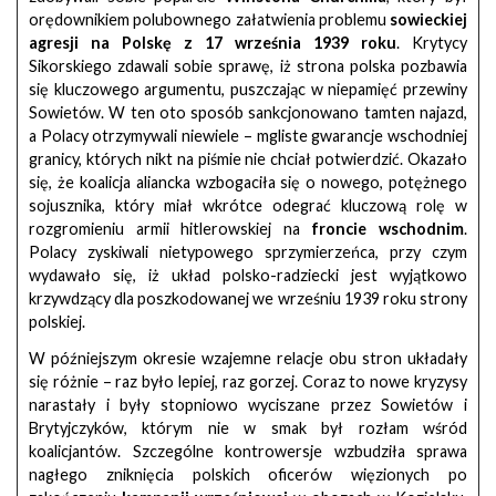
orędownikiem polubownego załatwienia problemu
sowieckiej
agresji na Polskę z 17 września 1939 roku
. Krytycy
Sikorskiego zdawali sobie sprawę, iż strona polska pozbawia
się kluczowego argumentu, puszczając w niepamięć przewiny
Sowietów. W ten oto sposób sankcjonowano tamten najazd,
a Polacy otrzymywali niewiele – mgliste gwarancje wschodniej
granicy, których nikt na piśmie nie chciał potwierdzić. Okazało
się, że koalicja aliancka wzbogaciła się o nowego, potężnego
sojusznika, który miał wkrótce odegrać kluczową rolę w
rozgromieniu armii hitlerowskiej na
froncie wschodnim
.
Polacy zyskiwali nietypowego sprzymierzeńca, przy czym
wydawało się, iż układ polsko-radziecki jest wyjątkowo
krzywdzący dla poszkodowanej we wrześniu 1939 roku strony
polskiej.
W późniejszym okresie wzajemne relacje obu stron układały
się różnie – raz było lepiej, raz gorzej. Coraz to nowe kryzysy
narastały i były stopniowo wyciszane przez Sowietów i
Brytyjczyków, którym nie w smak był rozłam wśród
koalicjantów. Szczególne kontrowersje wzbudziła sprawa
nagłego zniknięcia polskich oficerów więzionych po