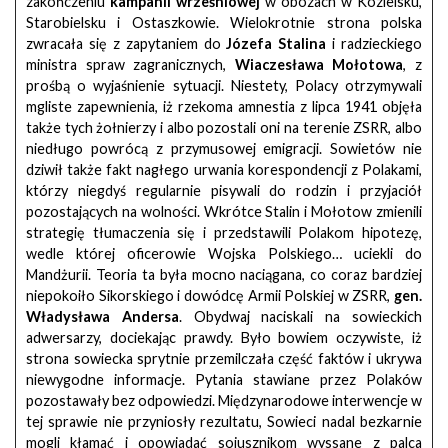
zakończeniu
kampanii wrześniowej
w obozach w Kozielsku,
Starobielsku i Ostaszkowie. Wielokrotnie strona polska
zwracała się z zapytaniem do
Józefa Stalina
i radzieckiego
ministra spraw zagranicznych,
Wiaczesława Mołotowa
, z
prośbą o wyjaśnienie sytuacji. Niestety, Polacy otrzymywali
mgliste zapewnienia, iż rzekoma amnestia z lipca 1941 objęła
także tych żołnierzy i albo pozostali oni na terenie ZSRR, albo
niedługo powrócą z przymusowej emigracji. Sowietów nie
dziwił także fakt nagłego urwania korespondencji z Polakami,
którzy niegdyś regularnie pisywali do rodzin i przyjaciół
pozostających na wolności. Wkrótce Stalin i Mołotow zmienili
strategię tłumaczenia się i przedstawili Polakom hipotezę,
wedle której oficerowie Wojska Polskiego… uciekli do
Mandżurii. Teoria ta była mocno naciągana, co coraz bardziej
niepokoiło Sikorskiego i dowódcę Armii Polskiej w ZSRR,
gen.
Władysława Andersa
. Obydwaj naciskali na sowieckich
adwersarzy, dociekając prawdy. Było bowiem oczywiste, iż
strona sowiecka sprytnie przemilczała część faktów i ukrywa
niewygodne informacje. Pytania stawiane przez Polaków
pozostawały bez odpowiedzi. Międzynarodowe interwencje w
tej sprawie nie przyniosły rezultatu, Sowieci nadal bezkarnie
mogli kłamać i opowiadać sojusznikom wyssane z palca