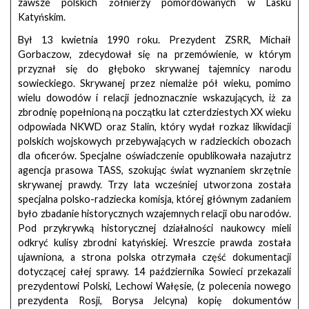
zawsze polskich żołnierzy pomordowanych w Lasku
Katyńskim.
Był 13 kwietnia 1990 roku. Prezydent ZSRR, Michaił
Gorbaczow, zdecydował się na przemówienie, w którym
przyznał się do głęboko skrywanej tajemnicy narodu
sowieckiego. Skrywanej przez niemalże pół wieku, pomimo
wielu dowodów i relacji jednoznacznie wskazujących, iż za
zbrodnię popełnioną na początku lat czterdziestych XX wieku
odpowiada NKWD oraz Stalin, który wydał rozkaz likwidacji
polskich wojskowych przebywających w radzieckich obozach
dla oficerów. Specjalne oświadczenie opublikowała nazajutrz
agencja prasowa TASS, szokując świat wyznaniem skrzętnie
skrywanej prawdy. Trzy lata wcześniej utworzona została
specjalna polsko-radziecka komisja, której głównym zadaniem
było zbadanie historycznych wzajemnych relacji obu narodów.
Pod przykrywką historycznej działalności naukowcy mieli
odkryć kulisy zbrodni katyńskiej. Wreszcie prawda została
ujawniona, a strona polska otrzymała część dokumentacji
dotyczącej całej sprawy. 14 października Sowieci przekazali
prezydentowi Polski, Lechowi Wałęsie, (z polecenia nowego
prezydenta Rosji, Borysa Jelcyna) kopię dokumentów