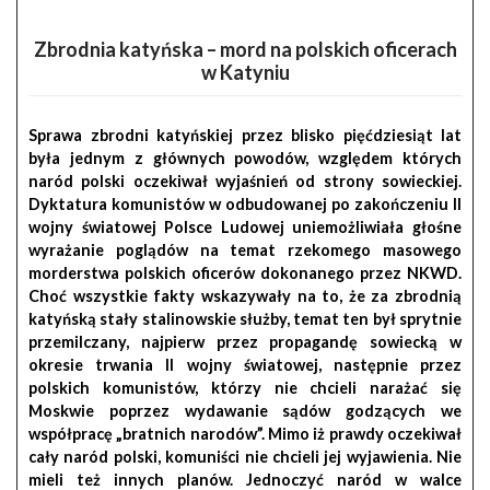
Zbrodnia katyńska – mord na polskich oficerach
w Katyniu
Sprawa zbrodni katyńskiej przez blisko pięćdziesiąt lat
była jednym z głównych powodów, względem których
naród polski oczekiwał wyjaśnień od strony sowieckiej.
Dyktatura komunistów w odbudowanej po zakończeniu
II
wojny światowej
Polsce Ludowej uniemożliwiała głośne
wyrażanie poglądów na temat rzekomego masowego
morderstwa polskich oficerów dokonanego przez NKWD.
Choć wszystkie fakty wskazywały na to, że za zbrodnią
katyńską stały stalinowskie służby, temat ten był sprytnie
przemilczany, najpierw przez propagandę sowiecką w
okresie trwania II wojny światowej, następnie przez
polskich komunistów, którzy nie chcieli narażać się
Moskwie poprzez wydawanie sądów godzących we
współpracę „bratnich narodów”. Mimo iż prawdy oczekiwał
cały naród polski, komuniści nie chcieli jej wyjawienia. Nie
mieli też innych planów. Jednoczyć naród w walce