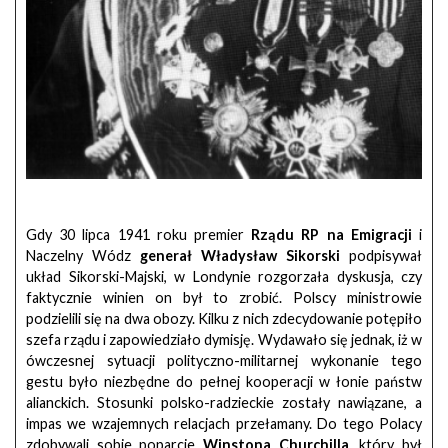
Gdy 30 lipca 1941 roku premier
Rządu RP na Emigracji
i
Naczelny Wódz
generał Władysław Sikorski
podpisywał
układ Sikorski-Majski, w Londynie rozgorzała dyskusja, czy
faktycznie winien on był to zrobić. Polscy ministrowie
podzielili się na dwa obozy. Kilku z nich zdecydowanie potępiło
szefa rządu i zapowiedziało dymisję. Wydawało się jednak, iż w
ówczesnej sytuacji polityczno-militarnej wykonanie tego
gestu było niezbędne do pełnej kooperacji w łonie państw
alianckich. Stosunki polsko-radzieckie zostały nawiązane, a
impas we wzajemnych relacjach przełamany. Do tego Polacy
zdobywali sobie poparcie
Winstona Churchilla
, który był