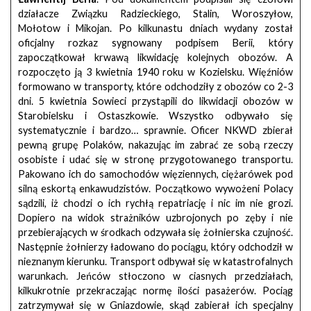
działacze Związku Radzieckiego, Stalin, Woroszyłow,
Mołotow i Mikojan. Po kilkunastu dniach wydany został
oficjalny rozkaz sygnowany podpisem Berii, który
zapoczątkował krwawą likwidację kolejnych obozów. A
rozpoczęto ją 3 kwietnia 1940 roku w Kozielsku. Więźniów
formowano w transporty, które odchodziły z obozów co 2-3
dni. 5 kwietnia Sowieci przystąpili do likwidacji obozów w
Starobielsku i Ostaszkowie. Wszystko odbywało się
systematycznie i bardzo… sprawnie. Oficer NKWD zbierał
pewną grupę Polaków, nakazując im zabrać ze sobą rzeczy
osobiste i udać się w stronę przygotowanego transportu.
Pakowano ich do samochodów więziennych, ciężarówek pod
silną eskortą enkawudzistów. Początkowo wywożeni Polacy
sądzili, iż chodzi o ich rychłą repatriację i nic im nie grozi.
Dopiero na widok strażników uzbrojonych po zęby i nie
przebierających w środkach odzywała się żołnierska czujność.
Następnie żołnierzy ładowano do pociągu, który odchodził w
nieznanym kierunku. Transport odbywał się w katastrofalnych
warunkach. Jeńców stłoczono w ciasnych przedziałach,
kilkukrotnie przekraczając normę ilości pasażerów. Pociąg
zatrzymywał się w Gniazdowie, skąd zabierał ich specjalny