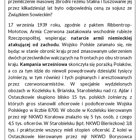
przemilczenie masowej zbrodni reżimu Stalina i tuszowanie jej
przez kilkadziesiąt lat było odpowiednią ceną za sojusz ze
Związkiem Sowieckim?
17 września 1939 roku, zgodnie z paktem Ribbentrop-
Mołotow, Armia Czerwona zaatakowała wschodnie rubieże
Rzeczpospolitej, wspierając
natarcie armii niemieckiej
atakującej od zachodu
. Wojsko Polskie załamało się, nie
będąc w stanie obronić kraju przed zmasowanym uderzeniem
dwóch przeciwników walczących na frontach po obu stronach
kraju.
Kampania wrześniowa
skończyła się porażką Polaków,
a co za tym idzie do niewoli powędrowały dziesiątki tysięcy
żołnierzy, w tym również i tych pojmanych i aresztowanych
przez czerwonoarmistów. W specjalnie wydzielonych
obozach w Kozielsku k. Briańska, Starobielsku nad rz. Ajdar i
Ostaszkowie skupiono blisko 15 tys. polskich żołnierzy, z
których gros stanowili oficerowie i podoficerowie Wojska
Polskiego w liczbie 8700. W obozie w Kozielsku kierowanym
przez mjr NKWD Koralowa znalazło się 5 tys. osób, z czego
4,5 tys. oficerów. W Starobielsku (kpt. NKWD Bierieżkow) 3,8
tys. i praktycznie wszyscy mieli stopień oficerski. Z kolei w
Ostaszkowie kierowanym przez mjr NKWD Borysowca