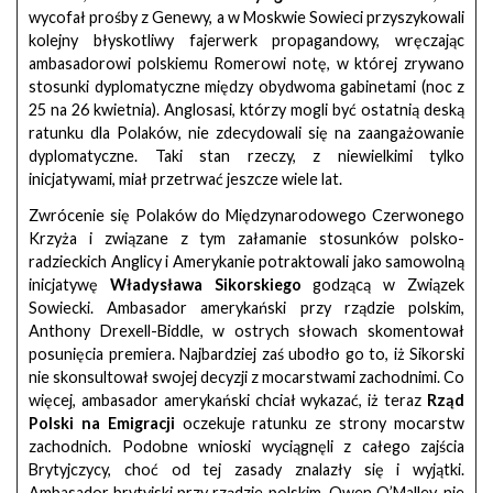
wycofał prośby z Genewy, a w Moskwie Sowieci przyszykowali
kolejny błyskotliwy fajerwerk propagandowy, wręczając
ambasadorowi polskiemu Romerowi notę, w której zrywano
stosunki dyplomatyczne między obydwoma gabinetami (noc z
25 na 26 kwietnia). Anglosasi, którzy mogli być ostatnią deską
ratunku dla Polaków, nie zdecydowali się na zaangażowanie
dyplomatyczne. Taki stan rzeczy, z niewielkimi tylko
inicjatywami, miał przetrwać jeszcze wiele lat.
Zwrócenie się Polaków do Międzynarodowego Czerwonego
Krzyża i związane z tym załamanie stosunków polsko-
radzieckich Anglicy i Amerykanie potraktowali jako samowolną
inicjatywę
Władysława Sikorskiego
godzącą w Związek
Sowiecki. Ambasador amerykański przy rządzie polskim,
Anthony Drexell-Biddle, w ostrych słowach skomentował
posunięcia premiera. Najbardziej zaś ubodło go to, iż Sikorski
nie skonsultował swojej decyzji z mocarstwami zachodnimi. Co
więcej, ambasador amerykański chciał wykazać, iż teraz
Rząd
Polski na Emigracji
oczekuje ratunku ze strony mocarstw
zachodnich. Podobne wnioski wyciągnęli z całego zajścia
Brytyjczycy, choć od tej zasady znalazły się i wyjątki.
Ambasador brytyjski przy rządzie polskim, Owen O’Malley, nie