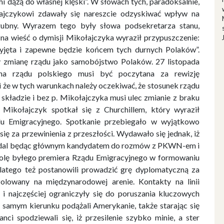
i dążą do własnej klęski”. W słowach tych, paradoksalnie,
łajczykowi zdawały się nareszcie odzyskiwać wpływ na
ubny. Wyrazem tego były słowa podsekretarza stanu,
 na wieść o dymisji Mikołajczyka wyraził przypuszczenie:
yjęta i zapewne będzie końcem tych durnych Polaków”.
y zmianę rządu jako samobójstwo Polaków. 27 listopada
ana rządu polskiego musi być poczytana za rewizję
i że w tych warunkach należy oczekiwać, że stosunek rządu
składzie i bez p. Mikołajczyka musi ulec zmianie z braku
 Mikołajczyk spotkał się z Churchillem, który wyraził
u Emigracyjnego. Spotkanie przebiegało w wyjątkowo
ię za przewinienia z przeszłości. Wydawało się jednak, iż
, nadal będąc głównym kandydatem do rozmów z PKWN-em i
ą rolę byłego premiera Rządu Emigracyjnego w formowaniu
latego też postanowili prowadzić grę dyplomatyczną za
zolowany na międzynarodowej arenie. Kontakty na linii
 i najczęściej ograniczyły się do poruszania kluczowych
 samym kierunku podążali Amerykanie, także starając się
nci spodziewali się, iż przesilenie szybko minie, a ster