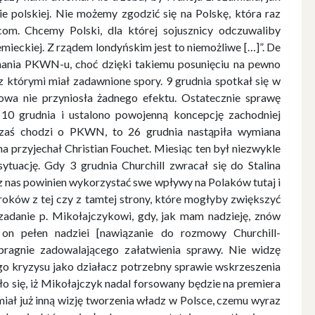
e polskiej. Nie możemy zgodzić się na Polskę, która raz
m. Chcemy Polski, dla której sojusznicy odczuwaliby
ieckiej. Z rządem londyńskim jest to niemożliwe […]”. De
znania PKWN-u, choć dzięki takiemu posunięciu na pewno
 z którymi miał zadawnione spory. 9 grudnia spotkał się w
wa nie przyniosła żadnego efektu. Ostatecznie sprawę
o 10 grudnia i ustalono powojenną koncepcję zachodniej
i zaś chodzi o PKWN, to 26 grudnia nastąpiła wymiana
na przyjechał Christian Fouchet. Miesiąc ten był niezwykle
ytuację. Gdy 3 grudnia Churchill zwracał się do Stalina
y z nas powinien wykorzystać swe wpływy na Polaków tutaj i
kroków z tej czy z tamtej strony, które mogłyby zwiększyć
 zadanie p. Mikołajczykowi, gdy, jak mam nadzieję, znów
t on pełen nadziei [nawiązanie do rozmowy Churchill-
pragnie zadowalającego załatwienia sprawy. Nie widzę
go kryzysu jako działacz potrzebny sprawie wskrzeszenia
ło się, iż Mikołajczyk nadal forsowany będzie na premiera
miał już inną wizję tworzenia władz w Polsce, czemu wyraz