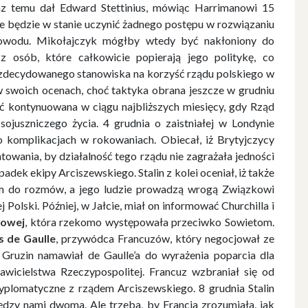
z temu dał Edward Stettinius, mówiąc Harrimanowi 15
ie będzie w stanie uczynić żadnego postępu w rozwiązaniu
owodu. Mikołajczyk mógłby wtedy być nakłoniony do
z osób, które całkowicie popierają jego politykę, co
j zdecydowanego stanowiska na korzyść rządu polskiego w
ę w swoich ocenach, choć taktyka obrana jeszcze w grudniu
 kontynuowana w ciągu najbliższych miesięcy, gdy Rząd
sojuszniczego życia. 4 grudnia o zaistniałej w Londynie
c o komplikacjach w rokowaniach. Obiecał, iż Brytyjczycy
towania, by działalność tego rządu nie zagrażała jedności
adek ekipy Arciszewskiego. Stalin z kolei oceniał, iż także
m do rozmów, a jego ludzie prowadzą wrogą Związkowi
Polski. Później, w Jałcie, miał on informować Churchilla i
jowej
, która rzekomo występowała przeciwko Sowietom.
s de Gaulle
, przywódca Francuzów, który negocjował ze
 Gruzin namawiał de Gaulle’a do wyrażenia poparcia dla
wicielstwa Rzeczypospolitej. Francuz wzbraniał się od
dyplomatyczne z rządem Arciszewskiego. 8 grudnia Stalin
dzy nami dwoma. Ale trzeba, by Francja zrozumiała, jak