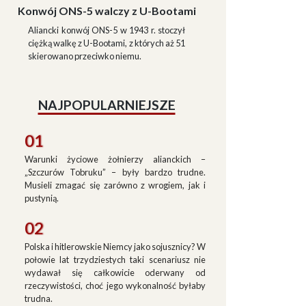
Konwój ONS-5 walczy z U-Bootami
Aliancki konwój ONS-5 w 1943 r. stoczył
ciężką walkę z U-Bootami, z których aż 51
skierowano przeciwko niemu.
NAJPOPULARNIEJSZE
01
Warunki życiowe żołnierzy alianckich –
„Szczurów Tobruku” – były bardzo trudne.
Musieli zmagać się zarówno z wrogiem, jak i
pustynią.
02
Polska i hitlerowskie Niemcy jako sojusznicy? W
połowie lat trzydziestych taki scenariusz nie
wydawał się całkowicie oderwany od
rzeczywistości, choć jego wykonalność byłaby
trudna.