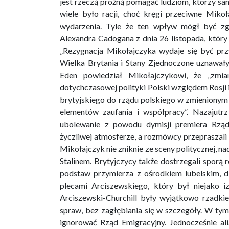
jest rzeczą próżną pomagać ludziom, którzy sam
wiele było racji, choć kręgi przeciwne Miko
wydarzenia. Tyle że ten wpływ mógł być zg
Alexandra Cadogana z dnia 26 listopada, który
„Rezygnacja Mikołajczyka wydaje się być prz
Wielka Brytania i Stany Zjednoczone uznawał
Eden powiedział Mikołajczykowi, że „zmi
dotychczasowej polityki Polski względem Rosji 
brytyjskiego do rządu polskiego w zmienionym 
elementów zaufania i współpracy”. Nazajutrz
ubolewanie z powodu dymisji premiera Rząd
życzliwej atmosferze, a rozmówcy przepraszali s
Mikołajczyk nie zniknie ze sceny politycznej
Stalinem. Brytyjczycy także dostrzegali spor
podstaw przymierza z ośrodkiem lubelskim, d
plecami Arciszewskiego, który był niejako i
Arciszewski-Churchill były wyjątkowo rzadkie
spraw, bez zagłębiania się w szczegóły. W tym
ignorować Rząd Emigracyjny. Jednocześnie alia