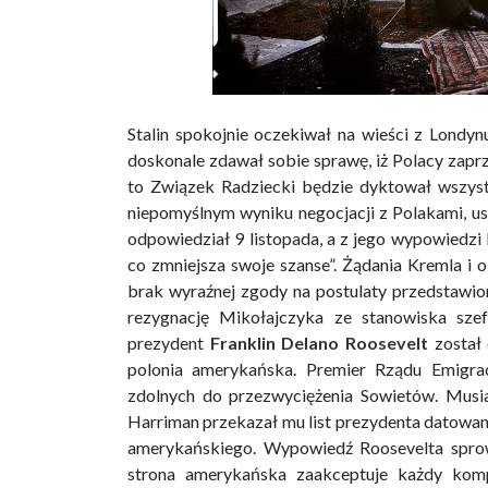
Stalin spokojnie oczekiwał na wieści z Londy
doskonale zdawał sobie sprawę, iż Polacy zaprz
to Związek Radziecki będzie dyktował wszystk
niepomyślnym wyniku negocjacji z Polakami, uspra
odpowiedział 9 listopada, a z jego wypowiedzi b
co zmniejsza swoje szanse”. Żądania Kremla i 
brak wyraźnej zgody na postulaty przedstawi
rezygnację Mikołajczyka ze stanowiska szef
prezydent
Franklin Delano Roosevelt
został 
polonia amerykańska. Premier Rządu Emigra
zdolnych do przezwyciężenia Sowietów. Musi
Harriman przekazał mu list prezydenta datowany
amerykańskiego. Wypowiedź Roosevelta sprowa
strona amerykańska zaakceptuje każdy komp