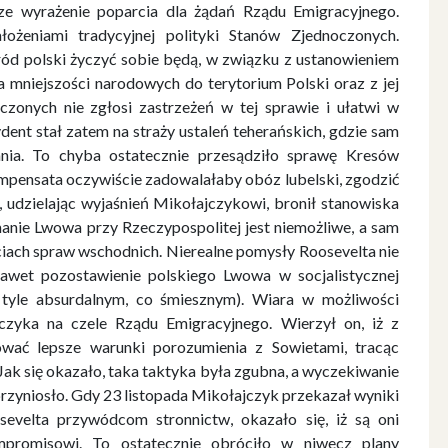
ze wyrażenie poparcia dla żądań Rządu Emigracyjnego.
łożeniami tradycyjnej polityki Stanów Zjednoczonych.
ród polski życzyć sobie będą, w związku z ustanowieniem
a mniejszości narodowych do terytorium Polski oraz z jej
czonych nie zgłosi zastrzeżeń w tej sprawie i ułatwi w
ydent stał zatem na straży ustaleń teherańskich, gdzie sam
nia. To chyba ostatecznie przesądziło sprawę Kresów
mpensata oczywiście zadowalałaby obóz lubelski, zgodzić
n, udzielając wyjaśnień Mikołajczykowi, bronił stanowiska
manie Lwowa przy Rzeczypospolitej jest niemożliwe, a sam
ciach spraw wschodnich. Nierealne pomysły Roosevelta nie
awet pozostawienie polskiego Lwowa w socjalistycznej
tyle absurdalnym, co śmiesznym). Wiara w możliwości
zyka na czele Rządu Emigracyjnego. Wierzył on, iż z
wać lepsze warunki porozumienia z Sowietami, tracąc
ak się okazało, taka taktyka była zgubna, a wyczekiwanie
rzyniosło. Gdy 23 listopada Mikołajczyk przekazał wyniki
evelta przywódcom stronnictw, okazało się, iż są oni
mpromisowi. To ostatecznie obróciło w niwecz plany