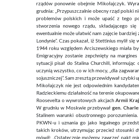
rządów ponownie obejmie Mikołajczyk. Wyra
grudnia: „Przypuszczalnie obecny rząd polski n
problemów polskich i może upaść z tego p
stworzenia nowego rządu, składającego się 
ewentualnie może ułatwić nam zajęcie bardzie
Londynie”. Czas pokazał, iż Stettinius mylił si
1944 roku względem Arciszewskiego miała być
Emigracyjny zostanie zepchnięty na margines 
sytuacji pisał do Stalina Churchill, informują
uczynią wszystko, co w ich mocy, „dla zagwaran
sojuszniczej”. Sam zresztą przewidywał szybki up
Mikołajczyk nie jest odpowiednim kandydate
Radzieckiemu działalność na terenie okupowanej 
Roosevelta o wywrotowych akcjach
Armii Kra
W grudniu w Moskwie przebywał
gen. Charle
Stalinem warunki obustronnego porozumienia.
PKWN-u i uznania go jako legalnego przedsta
takich kroków, utrzymując przecież stosunki 
mówił: „Ostatecznie możemy zawrzeć pakt mię