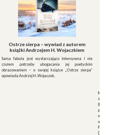
Ostrze sierpa – wywiad z autorem
książki Andrzejem H. Wojaczkiem
Sama fabuła jest wystarczająco intensywna i nie
czułem potrzeby ubogacania jej poetyckim
obrazowaniem – o swojej książce „Ostrze sierpa”
opowiada Andrzej H. Wojaczek.
Muszki
Muszkieterowie Du
stanowili elitarną je
(Milizia Volontaria p
pełniącą rolę gwardi
w latach 1923-1940.
uroczystościach fa
Palazzo Venezia w 
Duce. Muszkieterowi