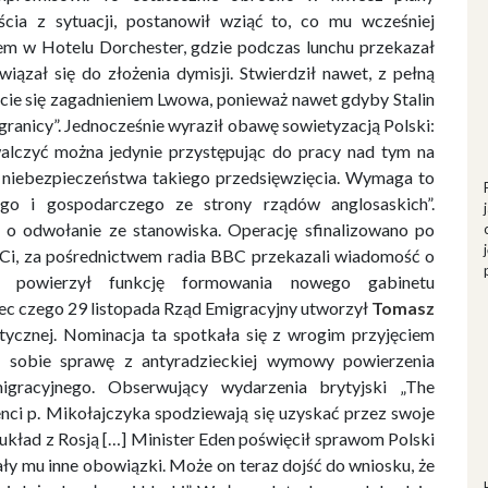
cia z sytuacji, postanowił wziąć to, co mu wcześniej
em w Hotelu Dorchester, gdzie podczas lunchu przekazał
ązał się do złożenia dymisji. Stwierdził nawet, z pełną
ajęcie się zagadnieniem Lwowa, ponieważ nawet gdyby Stalin
ej granicy”. Jednocześnie wyraził obawę sowietyzacją Polski:
walczyć można jedynie przystępując do pracy nad tym na
i niebezpieczeństwa takiego przedsięwzięcia. Wymaga to
ego i gospodarczego ze strony rządów anglosaskich”.
ł o odwołanie ze stanowiska. Operację sfinalizowano po
 Ci, za pośrednictwem radia BBC przekazali wiadomość o
cz powierzył funkcję formowania nowego gabinetu
bec czego 29 listopada Rząd Emigracyjny utworzył
Tomasz
istycznej. Nominacja ta spotkała się z wrogim przyjęciem
i sobie sprawę z antyradzieckiej wymowy powierzenia
igracyjnego. Obserwujący wydarzenia brytyjski „The
ci p. Mikołajczyka spodziewają się uzyskać przez swoje
 układ z Rosją […] Minister Eden poświęcił sprawom Polski
lały mu inne obowiązki. Może on teraz dojść do wniosku, że