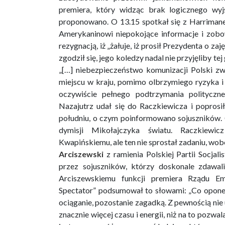
premiera, który widząc brak logicznego wyjś
proponowano. O 13.15 spotkał się z Harriman
Amerykaninowi niepokojące informacje i zobowi
rezygnacją, iż „żałuje, iż prosił Prezydenta o z
zgodził się, jego koledzy nadal nie przyjęliby t
„[…] niebezpieczeństwo komunizacji Polski z
miejscu w kraju, pomimo olbrzymiego ryzyka 
oczywiście pełnego podtrzymania polityczn
Nazajutrz udał się do Raczkiewicza i poprosi
południu, o czym poinformowano sojuszników.
dymisji Mikołajczyka światu. Raczkiewi
Kwapińskiemu, ale ten nie sprostał zadaniu, wo
Arciszewski
z ramienia Polskiej Partii Socjal
przez sojuszników, którzy doskonale zdawal
Arciszewskiemu funkcji premiera Rządu Em
Spectator” podsumował to słowami: „Co oponen
ociąganie, pozostanie zagadką. Z pewnością nie
znacznie więcej czasu i energii, niż na to pozwa