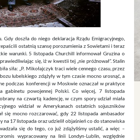
nu. Gdy doszła do niego deklaracja Rządu Emigracyjnego,
epaścili ostatnią szansę porozumienia z Sowietami i teraz
ie warunki. 5 listopada Churchill informował Gruzina o
wiedliwiając się, iż w kwestii tej „nie próżnował”. Stalin
iła siła: „P. Mikołajczyk traci wiele cennego czasu, przez
obozu lubelskiego zdążyły w tym czasie mocno urosnąć, a
one podczas konferencji w Moskwie oznaczał w praktyce
a gabinetu powojennej Polski. Co więcej, 7 listopada
obrany na czwartą kadencję, w czym spory udział miała
cyjnego widział w Amerykanach ostatnich sojuszników
ał się mocno rozczarować, gdy 22 listopada ambasador
 na 17 listopada oraz udzielił objaśnień co do stanowiska
dzała się do tego, co już zdążyliśmy ustalić, a więc –
romis wypracowany na linii Londyn-Lublin, względnie