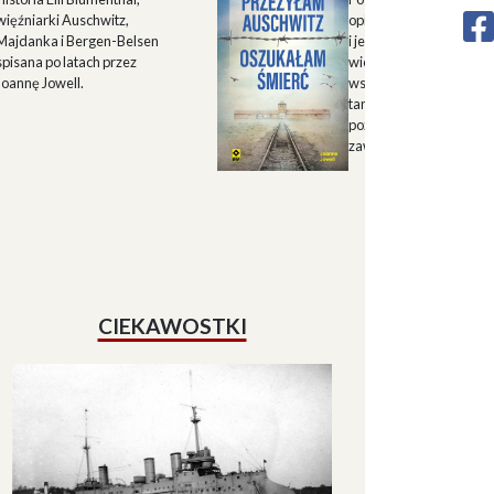
więźniarki Auschwitz,
opisu historii Górnego 
Majdanka i Bergen-Belsen
i jego mieszkańców w X
spisana po latach przez
wieku oraz zapisu
Joannę Jowell.
wspomnień mieszkańc
tamtych terenów, które
pozwalają lepiej zrozum
zawiłe koleje losu regio
CIEKAWOSTKI