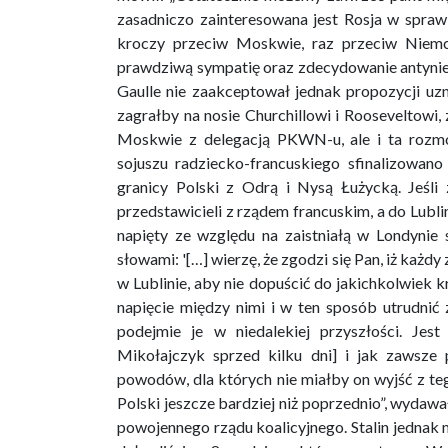
zasadniczo zainteresowana jest Rosja w sprawi
kroczy przeciw Moskwie, raz przeciw Niemco
prawdziwą sympatię oraz zdecydowanie antyniem
Gaulle nie zaakceptował jednak propozycji u
zagrałby na nosie Churchillowi i Rooseveltowi,
Moskwie z delegacją PKWN-u, ale i ta rozmo
sojuszu radziecko-francuskiego sfinalizowan
granicy Polski z Odrą i Nysą Łużycką. Jeśl
przedstawicieli z rządem francuskim, a do Lubli
napięty ze względu na zaistniałą w Londynie s
słowami: '[…] wierzę, że zgodzi się Pan, iż każd
w Lublinie, aby nie dopuścić do jakichkolwiek 
napięcie między nimi i w ten sposób utrudnić
podejmie je w niedalekiej przyszłości. Jes
Mikołajczyk sprzed kilku dni] i jak zawsze 
powodów, dla których nie miałby on wyjść z te
Polski jeszcze bardziej niż poprzednio”, wydawa
powojennego rządu koalicyjnego. Stalin jednak 