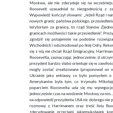
Moskwa, ale nie zdecyduje się na wcześniejs
Roosevelt uzasadniał to niezgodnością z za
Wypowiedź kończył słowami: „Jeżeli Rząd i na
nowych granic państwa polskiego, przesiedleni
terytorium za granicę, to rząd Stanów Zjedno
granicach możliwości takie przesiedlenie”. Prez
zgodził się potajemnie na podobne rozwiąza
Wschodnich i odszkodowań po linię Odry. Reko
się z nią nie chciał Rząd Emigracyjny. Harrima
Roosevelta, zaznaczając jednocześnie, iż utrzy
prezydent bardzo słabo orientuje się w zawiłoś
mogły zostać zrealizowane (proponował on n
Ukrainie jako enklawy, co było pomysłem o 
Amerykanów była tym, co trzymało Mikołajc
poparciem Roosevelta uda się mu wynegocjo
jednocześnie czas na wodzenie Moskwy za nos. J
na odpowiedź prezydenta USA nic dobrego nie p
rozmowy z Harrimanem oraz treść listu Roos
zdecydowanie przeciwni jakiemukolwiek ko