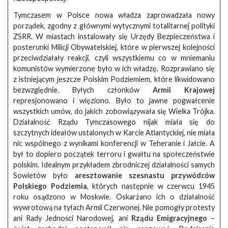
Tymczasem w Polsce nowa władza zaprowadzała nowy
porządek, zgodny z głównymi wytycznymi totalitarnej polityki
ZSRR. W miastach instalowały się Urzędy Bezpieczeństwa i
posterunki Milicji Obywatelskiej, które w pierwszej kolejności
przeciwdziałały reakcji, czyli wszystkiemu co w mniemaniu
komunistów wymierzone było w ich władzę. Rozprawiano się
z istniejącym jeszcze Polskim Podziemiem, które likwidowano
bezwzględnie. Byłych członków
Armii Krajowej
represjonowano i więziono. Było to jawne pogwałcenie
wszystkich umów, do jakich zobowiązywała się Wielka Trójka.
Działalność Rządu Tymczasowego nijak miała się do
szczytnych ideałów ustalonych w Karcie Atlantyckiej, nie miała
nic wspólnego z wynikami konferencji w Teheranie i Jałcie. A
był to dopiero początek terroru i gwałtu na społeczeństwie
polskim. Idealnym przykładem zbrodniczej działalności samych
Sowietów było
aresztowanie szesnastu przywódców
Polskiego Podziemia
, których następnie w czerwcu 1945
roku osądzono w Moskwie. Oskarżano ich o działalność
wywrotową na tyłach Armii Czerwonej. Nie pomogły protesty
ani Rady Jedności Narodowej, ani
Rządu Emigracyjnego
–