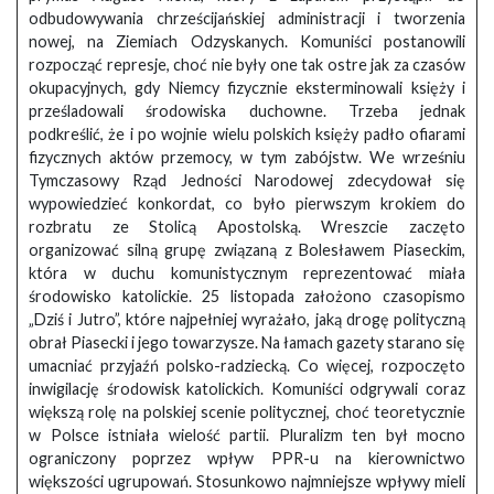
odbudowywania chrześcijańskiej administracji i tworzenia
nowej, na Ziemiach Odzyskanych. Komuniści postanowili
rozpocząć represje, choć nie były one tak ostre jak za czasów
okupacyjnych, gdy Niemcy fizycznie eksterminowali księży i
prześladowali środowiska duchowne. Trzeba jednak
podkreślić, że i po wojnie wielu polskich księży padło ofiarami
fizycznych aktów przemocy, w tym zabójstw. We wrześniu
Tymczasowy Rząd Jedności Narodowej zdecydował się
wypowiedzieć konkordat, co było pierwszym krokiem do
rozbratu ze Stolicą Apostolską. Wreszcie zaczęto
organizować silną grupę związaną z Bolesławem Piaseckim,
która w duchu komunistycznym reprezentować miała
środowisko katolickie. 25 listopada założono czasopismo
„Dziś i Jutro”, które najpełniej wyrażało, jaką drogę polityczną
obrał Piasecki i jego towarzysze. Na łamach gazety starano się
umacniać przyjaźń polsko-radziecką. Co więcej, rozpoczęto
inwigilację środowisk katolickich. Komuniści odgrywali coraz
większą rolę na polskiej scenie politycznej, choć teoretycznie
w Polsce istniała wielość partii. Pluralizm ten był mocno
ograniczony poprzez wpływ PPR-u na kierownictwo
większości ugrupowań. Stosunkowo najmniejsze wpływy mieli