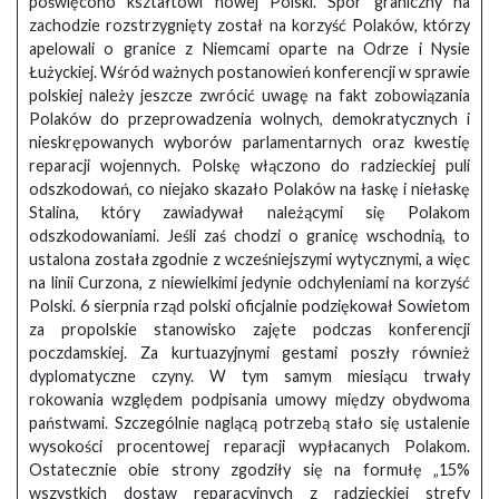
poświęcono kształtowi nowej Polski. Spór graniczny na
zachodzie rozstrzygnięty został na korzyść Polaków, którzy
apelowali o granice z Niemcami oparte na Odrze i Nysie
Łużyckiej. Wśród ważnych postanowień konferencji w sprawie
polskiej należy jeszcze zwrócić uwagę na fakt zobowiązania
Polaków do przeprowadzenia wolnych, demokratycznych i
nieskrępowanych wyborów parlamentarnych oraz kwestię
reparacji wojennych. Polskę włączono do radzieckiej puli
odszkodowań, co niejako skazało Polaków na łaskę i niełaskę
Stalina, który zawiadywał należącymi się Polakom
odszkodowaniami. Jeśli zaś chodzi o granicę wschodnią, to
ustalona została zgodnie z wcześniejszymi wytycznymi, a więc
na linii Curzona, z niewielkimi jedynie odchyleniami na korzyść
Polski. 6 sierpnia rząd polski oficjalnie podziękował Sowietom
za propolskie stanowisko zajęte podczas konferencji
poczdamskiej. Za kurtuazyjnymi gestami poszły również
dyplomatyczne czyny. W tym samym miesiącu trwały
rokowania względem podpisania umowy między obydwoma
państwami. Szczególnie naglącą potrzebą stało się ustalenie
wysokości procentowej reparacji wypłacanych Polakom.
Ostatecznie obie strony zgodziły się na formułę „15%
wszystkich dostaw reparacyjnych z radzieckiej strefy