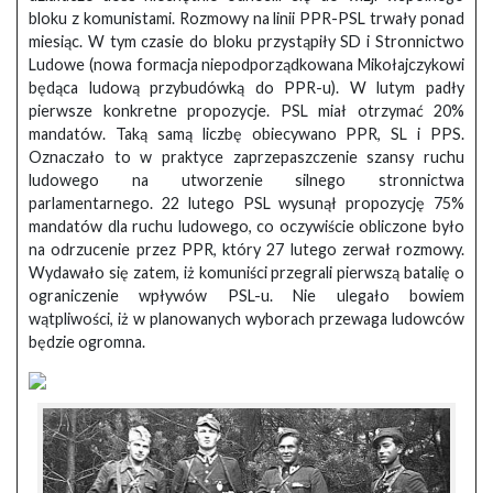
bloku z komunistami. Rozmowy na linii PPR-PSL trwały ponad
miesiąc. W tym czasie do bloku przystąpiły SD i Stronnictwo
Ludowe (nowa formacja niepodporządkowana Mikołajczykowi
będąca ludową przybudówką do PPR-u). W lutym padły
pierwsze konkretne propozycje. PSL miał otrzymać 20%
mandatów. Taką samą liczbę obiecywano PPR, SL i PPS.
Oznaczało to w praktyce zaprzepaszczenie szansy ruchu
ludowego na utworzenie silnego stronnictwa
parlamentarnego. 22 lutego PSL wysunął propozycję 75%
mandatów dla ruchu ludowego, co oczywiście obliczone było
na odrzucenie przez PPR, który 27 lutego zerwał rozmowy.
Wydawało się zatem, iż komuniści przegrali pierwszą batalię o
ograniczenie wpływów PSL-u. Nie ulegało bowiem
wątpliwości, iż w planowanych wyborach przewaga ludowców
będzie ogromna.