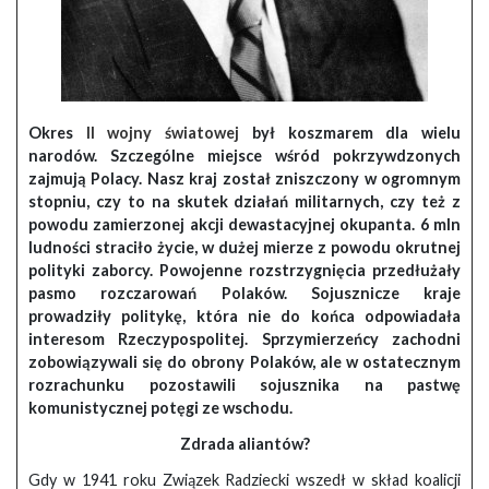
Okres
II wojny światowej
był koszmarem dla wielu
narodów. Szczególne miejsce wśród pokrzywdzonych
zajmują Polacy. Nasz kraj został zniszczony w ogromnym
stopniu, czy to na skutek działań militarnych, czy też z
powodu zamierzonej akcji dewastacyjnej okupanta. 6 mln
ludności straciło życie, w dużej mierze z powodu okrutnej
polityki zaborcy. Powojenne rozstrzygnięcia przedłużały
pasmo rozczarowań Polaków. Sojusznicze kraje
prowadziły politykę, która nie do końca odpowiadała
interesom Rzeczypospolitej. Sprzymierzeńcy zachodni
zobowiązywali się do obrony Polaków, ale w ostatecznym
rozrachunku pozostawili sojusznika na pastwę
komunistycznej potęgi ze wschodu.
Zdrada aliantów?
Gdy w 1941 roku Związek Radziecki wszedł w skład koalicji