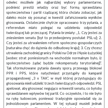
odwlec możliwie jak najbardziej wybory parlamentarne,
podnieść prestiż władzy oraz być formą sprawdzianu
społeczeństwa i partii rządzącej, która chciała zobaczyć, jak
daleko może się posunąć w kwestii zafałszowania wyników
głosowania. Ostatecznie chytrze opracowano trzy pytania, a
referendum miało polegać na udzieleniu odpowiedzi
twierdzącej lub przeczącej. Pytania brzmiały: „1. Czy jesteś za
zniesieniem senatu [był to przedwojenny postulat PSL-u]; 2.
Czy jesteś za utrwaleniem reform społeczno-gospodarczych
[naturalna chęć do dążenia do odbudowy kraju]; 3. Czy chcesz
utrwalenia zachodniej granicy Polski na Odrze i Nysie Łużyckiej
[wobec strat poniesionych na wschodzie normalnym było, iż
społeczeństwo żądać będzie rekompensaty terytorialnej]”.
Tak sformułowane pytania dawały sporą przewagę blokowi
PPR i PPS, które natychmiast przystąpiły do kampanii
propagandowej „3 x TAK”, w myśl której przystępujący do
głosowania mieli udzielić trzech twierdzących odpowiedzi. PSL
apelował, aby głosować negująco w kwestii senatu, co byłoby
sprawdzianem wpływów tej partii. Co oczywiste, i to nie było
na rękę ludowcom, ponieważ tradycyjnie opowiadali się za
jednoizbowym parlamentem. W tej sytuacji musieli jednak