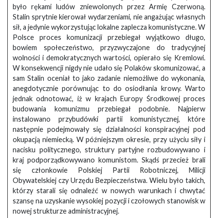
było rękami ludów zniewolonych przez Armię Czerwoną.
Stalin sprytnie kierował wydarzeniami, nie angażując własnych
sił, a jedynie wykorzystując lokalne zaplecza komunistyczne. W
Polsce proces komunizacji przebiegał wyjątkowo długo,
bowiem społeczeństwo, przyzwyczajone do tradycyjnej
wolności i demokratycznych wartości, opierało się Kremlowi.
W konsekwencji nigdy nie udało się Polaków skomunizować, a
sam Stalin oceniał to jako zadanie niemożliwe do wykonania,
anegdotycznie porównując to do osiodłania krowy. Warto
jednak odnotować, iż w krajach Europy Środkowej proces
budowania komunizmu przebiegał podobnie. Najpierw
instalowano przybudówki partii komunistycznej, które
następnie podejmowały się działalności konspiracyjnej pod
okupacją niemiecką. W późniejszym okresie, przy użyciu siły i
nacisku politycznego, struktury partyjne rozbudowywano i
kraj podporządkowywano komunistom. Skądś przecież brali
się członkowie Polskiej Partii Robotniczej, Milicji
Obywatelskiej czy Urzędu Bezpieczeństwa. Wielu było takich,
którzy starali się odnaleźć w nowych warunkach i chwytać
szansę na uzyskanie wysokiej pozycji i czołowych stanowisk w
nowej strukturze administracyjnej.