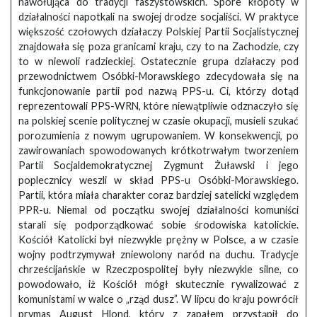
nawołująca do tradycji faszystowskich. Spore kłopoty w
działalności napotkali na swojej drodze socjaliści. W praktyce
większość czołowych działaczy Polskiej Partii Socjalistycznej
znajdowała się poza granicami kraju, czy to na Zachodzie, czy
to w niewoli radzieckiej. Ostatecznie grupa działaczy pod
przewodnictwem Osóbki-Morawskiego zdecydowała się na
funkcjonowanie partii pod nazwą PPS-u. Ci, którzy dotąd
reprezentowali PPS-WRN, które niewątpliwie odznaczyło się
na polskiej scenie politycznej w czasie okupacji, musieli szukać
porozumienia z nowym ugrupowaniem. W konsekwencji, po
zawirowaniach spowodowanych krótkotrwałym tworzeniem
Partii Socjaldemokratycznej Zygmunt Żuławski i jego
poplecznicy weszli w skład PPS-u Osóbki-Morawskiego.
Partii, która miała charakter coraz bardziej satelicki względem
PPR-u. Niemal od początku swojej działalności komuniści
starali się podporządkować sobie środowiska katolickie.
Kościół Katolicki był niezwykle prężny w Polsce, a w czasie
wojny podtrzymywał zniewolony naród na duchu. Tradycje
chrześcijańskie w Rzeczpospolitej były niezwykle silne, co
powodowało, iż Kościół mógł skutecznie rywalizować z
komunistami w walce o „rząd dusz”. W lipcu do kraju powrócił
prymas August Hlond, który z zapałem przystąpił do