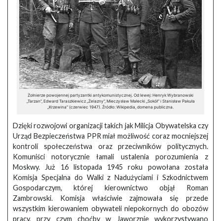
Żołnierze powojennej partyzantki antykomunistycznej. Od lewej: Henryk Wybranowski
„Tarzan”, Edward Taraszkiewicz „Żelazny”, Mieczysław Małecki „Sokół” i Stanisław Pakuła
„Krzewina” (czerwiec 1947). Źródło: Wikipedia, domena publiczna.
Dzięki rozwojowi organizacji takich jak Milicja Obywatelska czy
Urząd Bezpieczeństwa PPR miał możliwość coraz mocniejszej
kontroli społeczeństwa oraz przeciwników politycznych.
Komuniści notorycznie łamali ustalenia porozumienia z
Moskwy. Już 16 listopada 1945 roku powołana została
Komisja Specjalna do Walki z Nadużyciami i Szkodnictwem
Gospodarczym, której kierownictwo objął Roman
Zambrowski. Komisja właściwie zajmowała się przede
wszystkim kierowaniem obywateli niepokornych do obozów
pracy, przy czym choćby w Jaworznie wykorzystywano