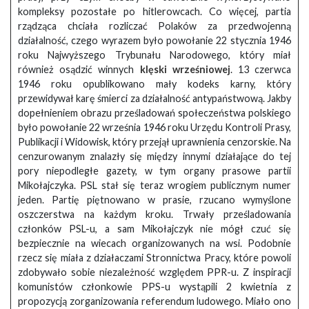
kompleksy pozostałe po hitlerowcach. Co więcej, partia
rządząca chciała rozliczać Polaków za przedwojenną
działalność, czego wyrazem było powołanie 22 stycznia 1946
roku Najwyższego Trybunału Narodowego, który miał
również osądzić winnych
klęski wrześniowej
. 13 czerwca
1946 roku opublikowano mały kodeks karny, który
przewidywał karę śmierci za działalność antypaństwową. Jakby
dopełnieniem obrazu prześladowań społeczeństwa polskiego
było powołanie 22 września 1946 roku Urzędu Kontroli Prasy,
Publikacji i Widowisk, który przejął uprawnienia cenzorskie. Na
cenzurowanym znalazły się między innymi działające do tej
pory niepodległe gazety, w tym organy prasowe partii
Mikołajczyka. PSL stał się teraz wrogiem publicznym numer
jeden. Partię piętnowano w prasie, rzucano wymyślone
oszczerstwa na każdym kroku. Trwały prześladowania
członków PSL-u, a sam Mikołajczyk nie mógł czuć się
bezpiecznie na wiecach organizowanych na wsi. Podobnie
rzecz się miała z działaczami Stronnictwa Pracy, które powoli
zdobywało sobie niezależność względem PPR-u. Z inspiracji
komunistów członkowie PPS-u wystąpili 2 kwietnia z
propozycją zorganizowania referendum ludowego. Miało ono