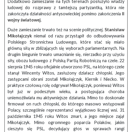
Dodatkowo zamieszanie na tych terenach posłużyło władzy
ludowej do rozprawy z tamtejszą partyzantką, która nie
zakończyła działalności antysowieckiej pomimo zakończenia
II
wojny światowej
.
Duże zamieszanie trwało też na scenie politycznej.
Stanisław
Mikołajczyk
niemal od razu przystąpił do odbudowywania
Polskiego Stronnictwa Ludowego, które stać się miało
główną siłą w zbliżających się wyborach parlamentarnych. Na
drugim biegunie trwało umacnianie się, nierzadko przy użyciu
siły, obozu ludowego z Polską Partią Robotniczą na czele. 22
sierpnia 1945 roku oficjalnie utworzono PSL, na którego czele
stanął Wincenty Witos, zasłużony działacz chłopski. Jego
zastępcami obrani zostali Mikołajczyk, Kiernik i Niećko. W
praktyce czołową rolę odgrywał Mikołajczyk, ponieważ Witos
był już w podeszłym wieku, a postępująca choroba
uniemożliwiała mu aktywniejsze działania. Mimo to doskonale
firmował on ruch chłopski, do którego masowo wstępowali
Polacy, szczególnie reprezentanci wyjątkowo licznej wsi. 31
października 1945 roku Witos zmarł, a jego miejsce zajął
Mikołajczyk. Mimo ogromnego poparcia Polaków, jakim
cieszyło się PSL, decydujący głos w sprawach rangi