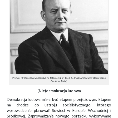
Premier RP Stanisław Mikołajczyk na fotografii z lat 1943-44 (NAC/Archiwum Fotograficzne
Czesława Datki).
(Nie)demokracja ludowa
Demokracja ludowa miała być etapem przejściowym. Etapem
na drodze do ustroju socjalistycznego, którego
wprowadzenie planowali Sowieci w Europie Wschodniej i
Środkowej. Zaprowadzanie nowego porządku wykonywane