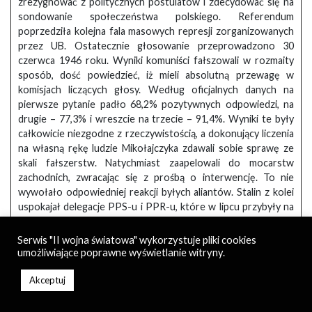
zrezygnować z politycznych postulatów i zdecydować się na
sondowanie społeczeństwa polskiego. Referendum
poprzedziła kolejna fala masowych represji zorganizowanych
przez UB. Ostatecznie głosowanie przeprowadzono 30
czerwca 1946 roku. Wyniki komuniści fałszowali w rozmaity
sposób, dość powiedzieć, iż mieli absolutną przewagę w
komisjach liczących głosy. Według oficjalnych danych na
pierwsze pytanie padło 68,2% pozytywnych odpowiedzi, na
drugie – 77,3% i wreszcie na trzecie – 91,4%. Wyniki te były
całkowicie niezgodne z rzeczywistością, a dokonujący liczenia
na własną rękę ludzie Mikołajczyka zdawali sobie sprawę ze
skali fałszerstw. Natychmiast zaapelowali do mocarstw
zachodnich, zwracając się z prośbą o interwencję. To nie
wywołało odpowiedniej reakcji byłych aliantów. Stalin z kolei
uspokajał delegacje PPS-u i PPR-u, które w lipcu przybyły na
Kreml i stwierdzał, iż mocarstwa zachodnie nie zaangażują się
w obronę Polaków. Zalecał większą ostrożność i
Serwis "II wojna światowa" wykorzystuje pliki cookies
przeprowadzenie wyborów parlamentarnych w bardziej
umożliwiające poprawne wyświetlanie witryny.
umiejętny sposób. Oczywiście, wyniki zostałyby
rozstrzygnięte jeszcze zanim ludność ruszyłaby do urn.
Akceptuj
Tymczasem w kraju PPR rozpętał kolejną nagonkę na
Mikołajczyka, oskarżając go o wrogie knowania i nawoływania