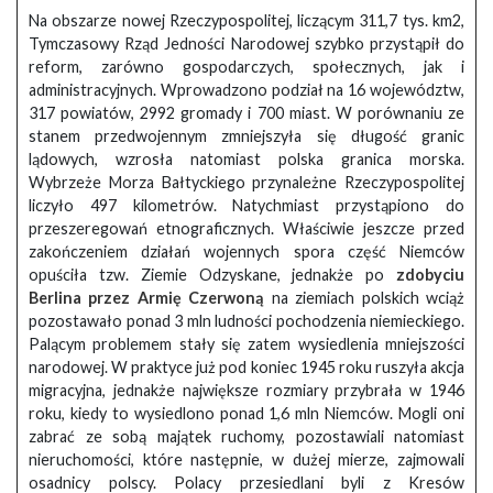
Na obszarze nowej Rzeczypospolitej, liczącym 311,7 tys. km2,
Tymczasowy Rząd Jedności Narodowej szybko przystąpił do
reform, zarówno gospodarczych, społecznych, jak i
administracyjnych. Wprowadzono podział na 16 województw,
317 powiatów, 2992 gromady i 700 miast. W porównaniu ze
stanem przedwojennym zmniejszyła się długość granic
lądowych, wzrosła natomiast polska granica morska.
Wybrzeże Morza Bałtyckiego przynależne Rzeczypospolitej
liczyło 497 kilometrów. Natychmiast przystąpiono do
przeszeregowań etnograficznych. Właściwie jeszcze przed
zakończeniem działań wojennych spora część Niemców
opuściła tzw. Ziemie Odzyskane, jednakże po
zdobyciu
Berlina przez Armię Czerwoną
na ziemiach polskich wciąż
pozostawało ponad 3 mln ludności pochodzenia niemieckiego.
Palącym problemem stały się zatem wysiedlenia mniejszości
narodowej. W praktyce już pod koniec 1945 roku ruszyła akcja
migracyjna, jednakże największe rozmiary przybrała w 1946
roku, kiedy to wysiedlono ponad 1,6 mln Niemców. Mogli oni
zabrać ze sobą majątek ruchomy, pozostawiali natomiast
nieruchomości, które następnie, w dużej mierze, zajmowali
osadnicy polscy. Polacy przesiedlani byli z Kresów