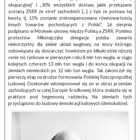
okupacyjnej” i „30% wszystkich dostaw, jakie przekazane
zostaną ZSRR ze stref zachodnich […] z tym że połowa tej
kwoty, tj. 15% zostanie zrekompensowana równowartością
innych towarów pochodzących z Polski”. 16 sierpnia
podpisano w Moskwie umowę między Polską a ZSRR. Pomimo
protestów Mikołajczyka delegacja polska zawarła
niekorzystny dla siebie układ węglowy, na mocy którego
zobowiązała się dostarczyć Sowietom po kilkukrotnie niższej
cenie niż rynkowa w pierwszym roku 8 mln ton węgla, w ciągu
kolejnych czterech 13 mln ton węgla i do końca okupacji na
ziemiach niemieckich po 12 mln ton węgla. Tak zakończył się
pierwszy etap na drodze formowania Polskiej Rzeczpospolitej
Ludowej. Doskonale wkomponował się on w obraz przemian
zachodzących w całej Europie Środkowej, która znalazła się w
praktyce pod hegemonią radziecką. Na ziemiach tych
przystąpiono do budowy demokracji ludowych (demoludów).