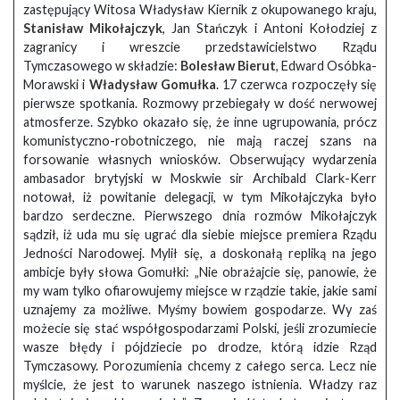
zastępujący Witosa Władysław Kiernik z okupowanego kraju,
Stanisław Mikołajczyk
, Jan Stańczyk i Antoni Kołodziej z
zagranicy i wreszcie przedstawicielstwo Rządu
Tymczasowego w składzie:
Bolesław Bierut
, Edward Osóbka-
Morawski i
Władysław Gomułka
. 17 czerwca rozpoczęły się
pierwsze spotkania. Rozmowy przebiegały w dość nerwowej
atmosferze. Szybko okazało się, że inne ugrupowania, prócz
komunistyczno-robotniczego, nie mają raczej szans na
forsowanie własnych wniosków. Obserwujący wydarzenia
ambasador brytyjski w Moskwie sir Archibald Clark-Kerr
notował, iż powitanie delegacji, w tym Mikołajczyka było
bardzo serdeczne. Pierwszego dnia rozmów Mikołajczyk
sądził, iż uda mu się ugrać dla siebie miejsce premiera Rządu
Jedności Narodowej. Mylił się, a doskonałą repliką na jego
ambicje były słowa Gomułki: „Nie obrażajcie się, panowie, że
my wam tylko ofiarowujemy miejsce w rządzie takie, jakie sami
uznajemy za możliwe. Myśmy bowiem gospodarze. Wy zaś
możecie się stać współgospodarzami Polski, jeśli zrozumiecie
wasze błędy i pójdziecie po drodze, którą idzie Rząd
Tymczasowy. Porozumienia chcemy z całego serca. Lecz nie
myślcie, że jest to warunek naszego istnienia. Władzy raz