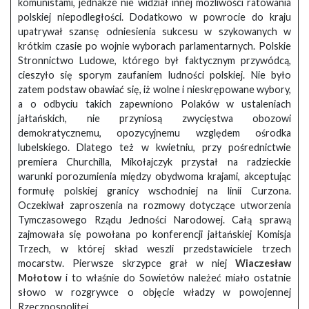
komunistami, jednakże nie widział innej możliwości ratowania
polskiej niepodległości. Dodatkowo w powrocie do kraju
upatrywał szansę odniesienia sukcesu w szykowanych w
krótkim czasie po wojnie wyborach parlamentarnych. Polskie
Stronnictwo Ludowe, którego był faktycznym przywódcą,
cieszyło się sporym zaufaniem ludności polskiej. Nie było
zatem podstaw obawiać się, iż wolne i nieskrępowane wybory,
a o odbyciu takich zapewniono Polaków w ustaleniach
jałtańskich, nie przyniosą zwycięstwa obozowi
demokratycznemu, opozycyjnemu względem ośrodka
lubelskiego. Dlatego też w kwietniu, przy pośrednictwie
premiera Churchilla, Mikołajczyk przystał na radzieckie
warunki porozumienia między obydwoma krajami, akceptując
formułę polskiej granicy wschodniej na linii Curzona.
Oczekiwał zaproszenia na rozmowy dotyczące utworzenia
Tymczasowego Rządu Jedności Narodowej. Całą sprawą
zajmowała się powołana po konferencji jałtańskiej Komisja
Trzech, w której skład weszli przedstawiciele trzech
mocarstw. Pierwsze skrzypce grał w niej
Wiaczesław
Mołotow
i to właśnie do Sowietów należeć miało ostatnie
słowo w rozgrywce o objęcie władzy w powojennej
Rzeczpospolitej.