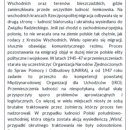
Wschodnich oraz terenów bieszczadzkich, gdzie
zamieszkiwała przede wszystkim ludność łemkowska. Na
wschodnich krańcach Rzeczpospolitej migracja odbywała się w
drugą stronę – ludność białoruską i ukraińską wysiedlano do
Związku Radzieckiego. Jeśli zaś chodzi o zachodnioeuropejską
polonię, to nie wracała ona na ziemie polskie tak chętnie, jak
rodacy z Kresów Wschodnich. Wielu opierało się migracji,
słusznie obawiając komunistycznego reżimu. Proces
pozostawania na emigracji objął w dużej mierze polskie elity
polityczne i wojskowe. W latach 1945-47 w przemieszczeniach
starała się uczestniczyć Organizacja Narodów Zjednoczonych
do Spraw Pomocy i Odbudowy (UNRRA), a od 1947 roku
zadanie to przeszło do kompetencji powstałej
Międzynarodowej Organizacji dla Uchodźców (IRO).
Przemieszczenia ludności na niespotykaną dotąd skalę
przysporzyły sporo problemów aprowizacyjnych i
logistycznych. Co więcej, w wielu miejscach niosły ze sobą
brutalne traktowanie przez żołnierzy, którzy proces ten
nadzorowali. W przypadku ludności Polski południowo-
wschodniej, która objęta została akcją wysiedleńczą „Wisła”,
przypadki okrutnego traktowania nie były odosobnione.