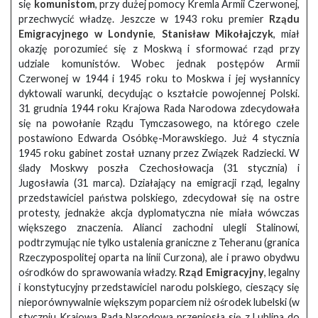
się
komunistom
, przy dużej pomocy Kremla Armii Czerwonej,
przechwycić władzę. Jeszcze w 1943 roku premier
Rządu
Emigracyjnego w Londynie
,
Stanisław Mikołajczyk
, miał
okazję porozumieć się z Moskwą i sformować rząd przy
udziale komunistów. Wobec jednak postępów Armii
Czerwonej w 1944 i 1945 roku to Moskwa i jej wysłannicy
dyktowali warunki, decydując o kształcie powojennej Polski.
31 grudnia 1944 roku Krajowa Rada Narodowa zdecydowała
się na powołanie Rządu Tymczasowego, na którego czele
postawiono Edwarda Osóbkę-Morawskiego. Już 4 stycznia
1945 roku gabinet został uznany przez Związek Radziecki. W
ślady Moskwy poszła Czechosłowacja (31 stycznia) i
Jugosławia (31 marca). Działający na emigracji rząd, legalny
przedstawiciel państwa polskiego, zdecydował się na ostre
protesty, jednakże akcja dyplomatyczna nie miała wówczas
większego znaczenia. Alianci zachodni ulegli Stalinowi,
podtrzymując nie tylko ustalenia graniczne z Teheranu (granica
Rzeczypospolitej oparta na linii Curzona), ale i prawo obydwu
ośrodków do sprawowania władzy.
Rząd Emigracyjny
, legalny
i konstytucyjny przedstawiciel narodu polskiego, cieszący się
nieporównywalnie większym poparciem niż ośrodek lubelski (w
styczniu Krajowa Rada Narodowa przeniosła się z Lublina do