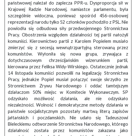
państwowej należał do zaplecza PPR-u. Dysproporcja sił w
Krajowej Radzie Narodowej, namiastce parlamentu, była
szczególnie widoczna, ponieważ spośród 456-osobowej
reprezentacji narodu tylko 52 członków pochodziło z PSL. Nie
powiodła się odbudowa siły przedwojennego Stronnictwa
Pracy. Obostrzenia względem działalności tej partii nałożyli
komuniści. Kierownictwo partii z Karolem Popielem musiało
zmierzyć się z secesją wewnątrzpartyjną sterowaną przez
komunistów. Wyłoniła się nowa grupa, zrywająca z
dotychczasowym chrześcijańskim wizerunkiem partii,
kierowana przez Feliksa Widy-Wirskiego. Ostatecznie jednak
14 listopada komuniści pozwolili na legalizację Stronnictwa
Pracy, jednakże Popiel musiał połączyć swoje skrzydło ze
Stronnictwem Zrywu Narodowego i oddać tamtejszym
działaczom 50% miejsc w Komitecie Wykonawczym. SP
odzyskało możliwość działania, ale nie odzyskało
niezależności. Wolność i demokratyczne metody działania w
państwie socjalistycznym pozostały martwą literą zapisów
jałtańskich i poczdamskich. Nie udało się Tadeuszowi
Bieleckiemu odtworzenie Stronnictwa Narodowego, którego
działalność została przez komunistów zakazana jako