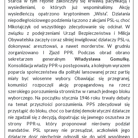
Starcia w tym rejonie zakończyły się krwawą pacyfikacją i
wysiedleniami, o których już wspominaliśmy. Akcję
wysiedleńczą opatrzono kryptonimem „Wisła”. Działania
niepodległościowego podziemia łączono z akcjami PSL-u, choć
Mikołajczyk od wszystkiego zdecydowanie się odcinał. W
związku z podejrzeniami Urząd Bezpieczeństwa i Milicja
Obywatelska zaczęły coraz silniej inwigilować działaczy PSL-u,
dokonywać aresztowań, a nawet morderstw. W grudniu
zorganizowano I Zjazd PPR. Podczas obrad obrano
sekretarzem generalnym
Władysława Gomułkę
.
Konsolidacja władzy PPR-u postępowała, a kolejnym wyrazem
poparcia społeczeństwa dla polityki lansowanej przez partię
miały być wiosenne wybory. Obawiając się przegranej,
komuniści rozpoczęli akcję propagandową na rzecz
szerokiego porozumienia stronnictw w ramach jednego bloku
wyborczego. Na początku stycznia 1946 roku trwały debaty
na temat przyszłości porozumienia. PPS zdecydował się
przystąpić do bloku, choć co bardziej demokratyczni działacze
nie zgadzali się z decyzją, dopatrując się jawnego oszustwa ze
strony PPR-u, który proponował nierówny podział
mandatów. PSL sprawy nie przesądzał, aczkolwiek jego
działacze dość niechętnie odnosili się do wizji wspólnego