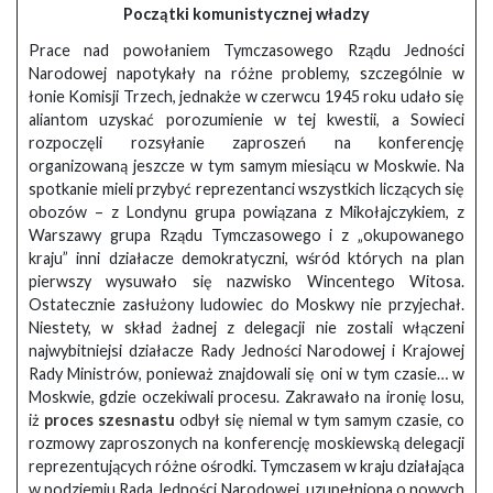
Początki komunistycznej władzy
Prace nad powołaniem Tymczasowego Rządu Jedności
Narodowej napotykały na różne problemy, szczególnie w
łonie Komisji Trzech, jednakże w czerwcu 1945 roku udało się
aliantom uzyskać porozumienie w tej kwestii, a Sowieci
rozpoczęli rozsyłanie zaproszeń na konferencję
organizowaną jeszcze w tym samym miesiącu w Moskwie. Na
spotkanie mieli przybyć reprezentanci wszystkich liczących się
obozów – z Londynu grupa powiązana z Mikołajczykiem, z
Warszawy grupa Rządu Tymczasowego i z „okupowanego
kraju” inni działacze demokratyczni, wśród których na plan
pierwszy wysuwało się nazwisko Wincentego Witosa.
Ostatecznie zasłużony ludowiec do Moskwy nie przyjechał.
Niestety, w skład żadnej z delegacji nie zostali włączeni
najwybitniejsi działacze Rady Jedności Narodowej i Krajowej
Rady Ministrów, ponieważ znajdowali się oni w tym czasie… w
Moskwie, gdzie oczekiwali procesu. Zakrawało na ironię losu,
iż
proces szesnastu
odbył się niemal w tym samym czasie, co
rozmowy zaproszonych na konferencję moskiewską delegacji
reprezentujących różne ośrodki. Tymczasem w kraju działająca
w podziemiu Rada Jedności Narodowej, uzupełniona o nowych