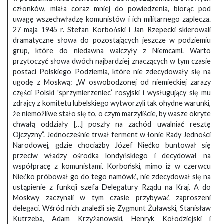
członków, miała coraz mniej do powiedzenia, biorąc pod
uwagę wszechwładzę komunistów i ich militarnego zaplecza.
27 maja 1945 r. Stefan Korboński i Jan Rzepecki skierowali
dramatyczne słowa do pozostających jeszcze w podziemiu
grup, które do niedawna walczyły z Niemcami. Warto
przytoczyć słowa dwóch najbardziej znaczących w tym czasie
postaci Polskiego Podziemia, które nie zdecydowały się na
ugodę z Moskwą: „W oswobodzonej od niemieckiej zarazy
części Polski 'sprzymierzeniec’ rosyjski i wysługujący się mu
zdrajcy z komitetu lubelskiego wytworzyli tak ohydne warunki,
że niemożliwe stało się to, o czym marzyliście, by wasze okryte
chwałą oddziały […] poszły na zachód uwalniać resztę
Ojczyzny”. Jednocześnie trwał ferment w łonie Rady Jedności
Narodowej, gdzie chociażby Józef Niećko buntował się
przeciw władzy ośrodka londyńskiego i decydował na
współpracę z komunistami. Korboński, mimo iż w czerwcu
Niećko próbował go do tego namówić, nie zdecydował się na
ustąpienie z funkcji szefa Delegatury Rządu na Kraj. A do
Moskwy zaczynali w tym czasie przybywać zaproszeni
delegaci. Wśród nich znaleźli się Zygmunt Żuławski, Stanisław
Kutrzeba, Adam Krzyżanowski, Henryk Kołodziejski i