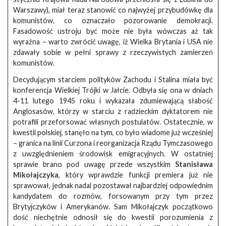
Warszawy), miał teraz stanowić co najwyżej przybudówkę dla
komunistów, co oznaczało pozorowanie demokracji.
Fasadowość ustroju być może nie była wówczas aż tak
wyraźna – warto zwrócić uwagę, iż Wielka Brytania i USA nie
zdawały sobie w pełni sprawy z rzeczywistych zamierzeń
komunistów.
Decydującym starciem polityków Zachodu i Stalina miała być
konferencja Wielkiej Trójki w Jałcie. Odbyła się ona w dniach
4-11 lutego 1945 roku i wykazała zdumiewającą słabość
Anglosasów, którzy w starciu z radzieckim dyktatorem nie
potrafili przeforsować własnych postulatów. Ostatecznie, w
kwestii polskiej, stanęło na tym, co było wiadome już wcześniej
– granica na linii Curzona i reorganizacja Rządu Tymczasowego
z uwzględnieniem środowisk emigracyjnych. W ostatniej
sprawie brano pod uwagę przede wszystkim
Stanisława
Mikołajczyka
, który wprawdzie funkcji premiera już nie
sprawował, jednak nadal pozostawał najbardziej odpowiednim
kandydatem do rozmów, forsowanym przy tym przez
Brytyjczyków i Amerykanów. Sam Mikołajczyk początkowo
dość niechętnie odnosił się do kwestii porozumienia z