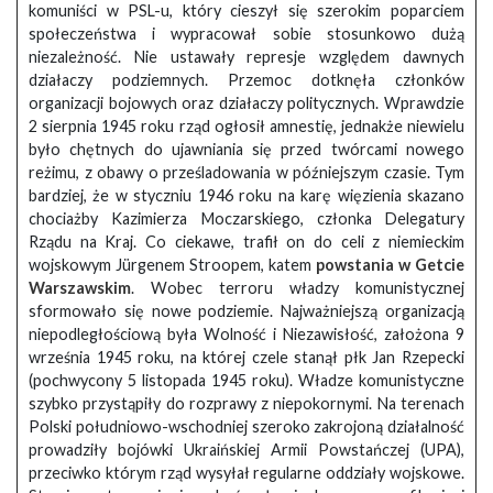
komuniści w PSL-u, który cieszył się szerokim poparciem
społeczeństwa i wypracował sobie stosunkowo dużą
niezależność. Nie ustawały represje względem dawnych
działaczy podziemnych. Przemoc dotknęła członków
organizacji bojowych oraz działaczy politycznych. Wprawdzie
2 sierpnia 1945 roku rząd ogłosił amnestię, jednakże niewielu
było chętnych do ujawniania się przed twórcami nowego
reżimu, z obawy o prześladowania w późniejszym czasie. Tym
bardziej, że w styczniu 1946 roku na karę więzienia skazano
chociażby Kazimierza Moczarskiego, członka Delegatury
Rządu na Kraj. Co ciekawe, trafił on do celi z niemieckim
wojskowym Jürgenem Stroopem, katem
powstania w Getcie
Warszawskim
. Wobec terroru władzy komunistycznej
sformowało się nowe podziemie. Najważniejszą organizacją
niepodległościową była Wolność i Niezawisłość, założona 9
września 1945 roku, na której czele stanął płk Jan Rzepecki
(pochwycony 5 listopada 1945 roku). Władze komunistyczne
szybko przystąpiły do rozprawy z niepokornymi. Na terenach
Polski południowo-wschodniej szeroko zakrojoną działalność
prowadziły bojówki Ukraińskiej Armii Powstańczej (UPA),
przeciwko którym rząd wysyłał regularne oddziały wojskowe.