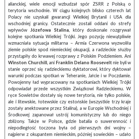
alianckiej, wiele emocji wzbudzał spór ZSRR z Polską o
terytoria wschodnie. W ciągu kolejnych blisko czterech lat
Polacy nie uzyskali gwarancji Wielkiej Brytanii i USA dla
wschodniej granicy. Ostatecznie zostali oddani do strefy
wpływów
Józefowa Stalina
, który doskonale rozgrywał
kolejne spotkania Wielkiej Trójki. Jego pozycję niewątpliwie
wzmacniała sytuacja militarna – Armia Czerwona wyzwoliła
ziemie polskie spod niemieckiej okupacji, a radzieckie służby
przystąpiły do krwawej rozprawy z Polskim Podziemiem. Ani
Winston Churchill
, ani
Franklin Delano Roosevelt
nie byli w
stanie oprzeć się radzieckiemu dyktatorowi, który dyktował
warunki podczas spotkań w Teheranie, Jałcie i w Poczdamie.
Powojenny ład wypracowany na spotkaniach Wielkiej Trójki
odpowiadał przede wszystkim Związkowi Radzieckiemu. W
ręce Sowietów dostały się nowe terytoria, nie tylko polskie,
ale i litewskie, łotewskie czy estońskie (wszystkie trzy kraje
zostały anektowane przez Stalina), a w Europie Wschodniej i
Środkowej zapanował ustrój komunistyczny lub do niego
zbliżony. Także w Polsce, gdzie batalia o suwerenność i
niepodległość toczona była od pierwszych dni wojny –
najpierw z okupantem niemieckim, później sowieckim – udało