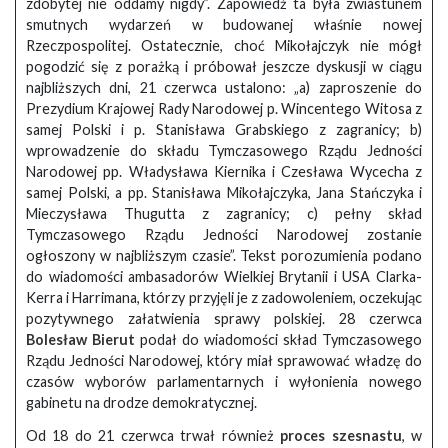
zdobytej nie oddamy nigdy”. Zapowiedź ta była zwiastunem
smutnych wydarzeń w budowanej właśnie nowej
Rzeczpospolitej. Ostatecznie, choć Mikołajczyk nie mógł
pogodzić się z porażką i próbował jeszcze dyskusji w ciągu
najbliższych dni, 21 czerwca ustalono: „a) zaproszenie do
Prezydium Krajowej Rady Narodowej p. Wincentego Witosa z
samej Polski i p. Stanisława Grabskiego z zagranicy; b)
wprowadzenie do składu Tymczasowego Rządu Jedności
Narodowej pp. Władysława Kiernika i Czesława Wycecha z
samej Polski, a pp. Stanisława Mikołajczyka, Jana Stańczyka i
Mieczysława Thugutta z zagranicy; c) pełny skład
Tymczasowego Rządu Jedności Narodowej zostanie
ogłoszony w najbliższym czasie”. Tekst porozumienia podano
do wiadomości ambasadorów Wielkiej Brytanii i USA Clarka-
Kerra i Harrimana, którzy przyjęli je z zadowoleniem, oczekując
pozytywnego załatwienia sprawy polskiej. 28 czerwca
Bolesław Bierut
podał do wiadomości skład Tymczasowego
Rządu Jedności Narodowej, który miał sprawować władzę do
czasów wyborów parlamentarnych i wyłonienia nowego
gabinetu na drodze demokratycznej.
Od 18 do 21 czerwca trwał również
proces szesnastu
, w