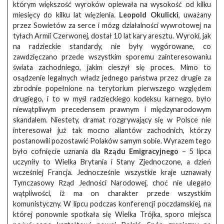
którym większość wyroków opiewała na wysokość od kilku
miesięcy do kilku lat więzienia.
Leopold Okulicki
, uważany
przez Sowietów za serce i mózg działalności wywrotowej na
tyłach Armii Czerwonej, dostał 10 lat kary aresztu. Wyroki, jak
na radzieckie standardy, nie były wygórowane, co
zawdzięczano przede wszystkim sporemu zainteresowaniu
świata zachodniego, jakim cieszył się proces. Mimo to
osądzenie legalnych władz jednego państwa przez drugie za
zbrodnie popełnione na terytorium pierwszego względem
drugiego, i to w myśl radzieckiego kodeksu karnego, było
niewątpliwym precedensem prawnym i międzynarodowym
skandalem. Niestety, dramat rozgrywający się w Polsce nie
interesował już tak mocno aliantów zachodnich, którzy
postanowili pozostawić Polaków samym sobie. Wyrazem tego
było cofnięcie uznania dla
Rządu Emigracyjnego
– 5 lipca
uczyniły to Wielka Brytania i Stany Zjednoczone, a dzień
wcześniej Francja. Jednocześnie wszystkie kraje uznawały
Tymczasowy Rząd Jedności Narodowej, choć nie ulegało
wątpliwości, iż ma on charakter przede wszystkim
komunistyczny. W lipcu podczas konferencji poczdamskiej, na
której ponownie spotkała się Wielka Trójka, sporo miejsca