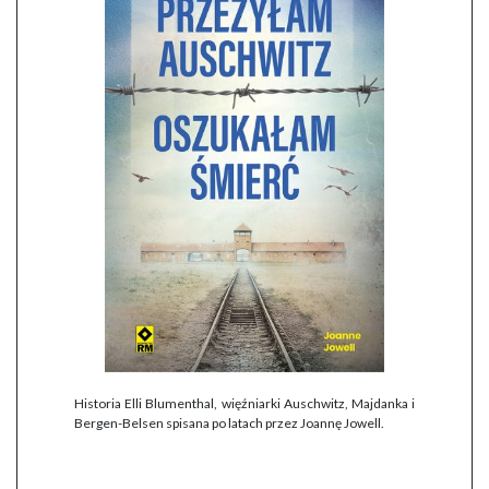
Historia Elli Blumenthal, więźniarki Auschwitz, Majdanka i
Bergen-Belsen spisana po latach przez Joannę Jowell.