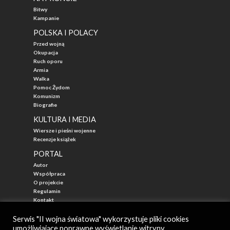
Bitwy
Kampanie
POLSKA I POLACY
Przed wojną
Okupacja
Ruch oporu
Armia
Walka
Pomoc Żydom
Komunizm
Biografie
KULTURA I MEDIA
Wiersze i pieśni wojenne
Recenzje książek
PORTAL
Autor
Współpraca
O projekcie
Regulamin
Kontakt
"Przed Waszą Erą"
Serwis "II wojna światowa" wykorzystuje pliki cookies
umożliwiające poprawne wyświetlanie witryny.