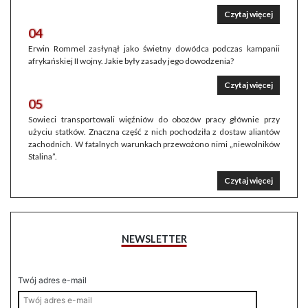
Czytaj więcej
04
Erwin Rommel zasłynął jako świetny dowódca podczas kampanii
afrykańskiej II wojny. Jakie były zasady jego dowodzenia?
Czytaj więcej
05
Sowieci transportowali więźniów do obozów pracy głównie przy
użyciu statków. Znaczna część z nich pochodziła z dostaw aliantów
zachodnich. W fatalnych warunkach przewożono nimi „niewolników
Stalina”.
Czytaj więcej
NEWSLETTER
Twój adres e-mail