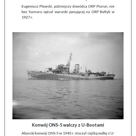
Eugeniusz Pławski, późniejszy dowódca ORP Piorun, nie
bez humoru opisał warunki panującej na ORP Bałtyk w
1927 r.
Konwój ONS-5 walczy z U-Bootami
Aliancki konwój ONS-5 w 1943 r. stoczył ciężką walkę z U-