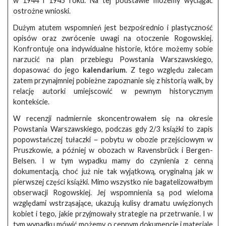
w 1944 i 1945 roku. Na tej podstawie możemy wyciągać
ostrożne wnioski.
Dużym atutem wspomnień jest bezpośrednio i plastyczność
opisów oraz zwrócenie uwagi na otoczenie Rogowskiej.
Konfrontuje ona indywidualne historie, które możemy sobie
narzucić na plan przebiegu Powstania Warszawskiego,
dopasować do jego
kalendarium
. Z tego względu zalecam
zatem przynajmniej pobieżne zapoznanie się z historią walk, by
relację autorki umiejscowić w pewnym historycznym
kontekście.
W recenzji nadmiernie skoncentrowałem się na okresie
Powstania Warszawskiego, podczas gdy 2/3 książki to zapis
popowstańczej tułaczki – pobytu w obozie przejściowym w
Pruszkowie, a później w obozach w Ravensbrück i Bergen-
Belsen. I w tym wypadku mamy do czynienia z cenną
dokumentacją, choć już nie tak wyjątkową, oryginalną jak w
pierwszej części książki. Mimo wszystko nie bagatelizowałbym
obserwacji Rogowskiej. Jej wspomnienia są pod wieloma
względami wstrząsające, ukazują kulisy dramatu uwięzionych
kobiet i tego, jakie przyjmowały strategie na przetrwanie. I w
tym wypadku mówić możemy o cennym dokumencie i materiale