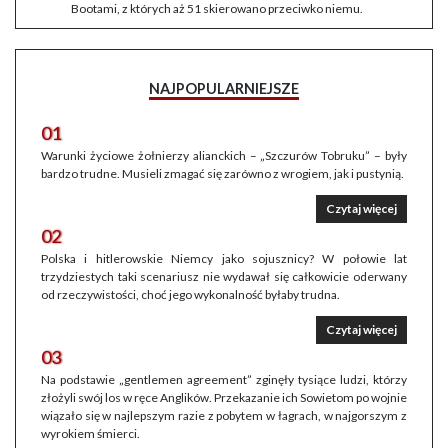
Bootami, z których aż 51 skierowano przeciwko niemu.
NAJPOPULARNIEJSZE
01
Warunki życiowe żołnierzy alianckich – „Szczurów Tobruku” – były
bardzo trudne. Musieli zmagać się zarówno z wrogiem, jak i pustynią.
Czytaj więcej
02
Polska i hitlerowskie Niemcy jako sojusznicy? W połowie lat
trzydziestych taki scenariusz nie wydawał się całkowicie oderwany
od rzeczywistości, choć jego wykonalność byłaby trudna.
Czytaj więcej
03
Na podstawie „gentlemen agreement” zginęły tysiące ludzi, którzy
złożyli swój los w ręce Anglików. Przekazanie ich Sowietom po wojnie
wiązało się w najlepszym razie z pobytem w łagrach, w najgorszym z
wyrokiem śmierci.