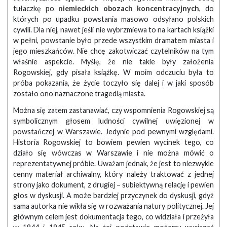
tułaczkę po
niemieckich obozach koncentracyjnych
, do
których po upadku powstania masowo odsyłano polskich
cywili. Dla niej, nawet jeśli nie wybrzmiewa to na kartach książki
w pełni, powstanie było przede wszystkim dramatem miasta i
jego mieszkańców. Nie chcę zakotwiczać czytelników na tym
właśnie aspekcie. Myślę, że nie takie były założenia
Rogowskiej, gdy pisała książkę. W moim odczuciu była to
próba pokazania, że życie toczyło się dalej i w jaki sposób
zostało ono naznaczone tragedią miasta.
Można się zatem zastanawiać, czy wspomnienia Rogowskiej są
symbolicznym głosem ludności cywilnej uwięzionej w
powstańczej w Warszawie. Jedynie pod pewnymi względami.
Historia Rogowskiej to bowiem pewien wycinek tego, co
działo się wówczas w Warszawie i nie można mówić o
reprezentatywnej próbie. Uważam jednak, że jest to niezwykle
cenny materiał archiwalny, który należy traktować z jednej
strony jako dokument, z drugiej – subiektywną relację i pewien
głos w dyskusji. A może bardziej przyczynek do dyskusji, gdyż
sama autorka nie wikła się w rozważania natury politycznej. Jej
głównym celem jest dokumentacja tego, co widziała i przeżyła