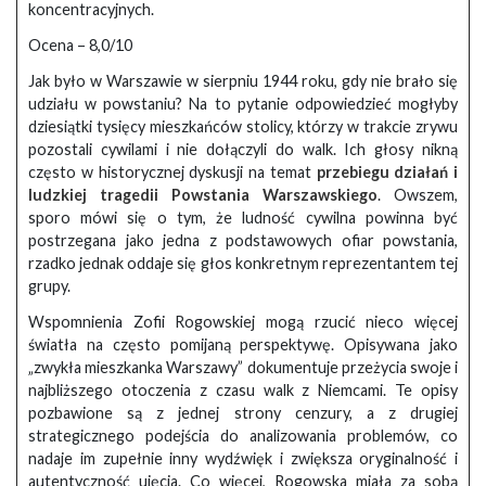
koncentracyjnych.
Ocena – 8,0/10
Jak było w Warszawie w sierpniu 1944 roku, gdy nie brało się
udziału w powstaniu? Na to pytanie odpowiedzieć mogłyby
dziesiątki tysięcy mieszkańców stolicy, którzy w trakcie zrywu
pozostali cywilami i nie dołączyli do walk. Ich głosy nikną
często w historycznej dyskusji na temat
przebiegu działań i
ludzkiej tragedii Powstania Warszawskiego
. Owszem,
sporo mówi się o tym, że ludność cywilna powinna być
postrzegana jako jedna z podstawowych ofiar powstania,
rzadko jednak oddaje się głos konkretnym reprezentantem tej
grupy.
Wspomnienia Zofii Rogowskiej mogą rzucić nieco więcej
światła na często pomijaną perspektywę. Opisywana jako
„zwykła mieszkanka Warszawy” dokumentuje przeżycia swoje i
najbliższego otoczenia z czasu walk z Niemcami. Te opisy
pozbawione są z jednej strony cenzury, a z drugiej
strategicznego podejścia do analizowania problemów, co
nadaje im zupełnie inny wydźwięk i zwiększa oryginalność i
autentyczność ujęcia. Co więcej, Rogowska miała za sobą