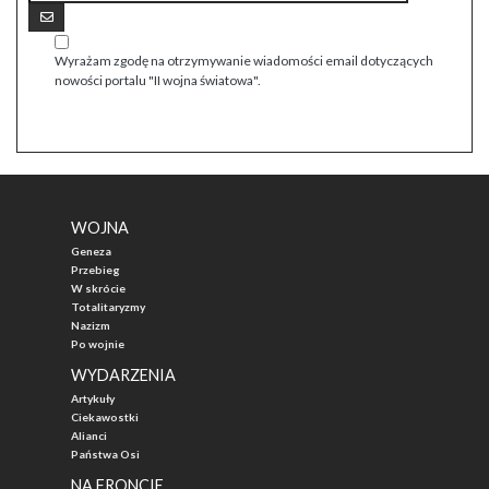
Wyrażam zgodę na otrzymywanie wiadomości email dotyczących
nowości portalu "II wojna światowa".
WOJNA
Geneza
Przebieg
W skrócie
Totalitaryzmy
Nazizm
Po wojnie
WYDARZENIA
Artykuły
Ciekawostki
Alianci
Państwa Osi
NA FRONCIE