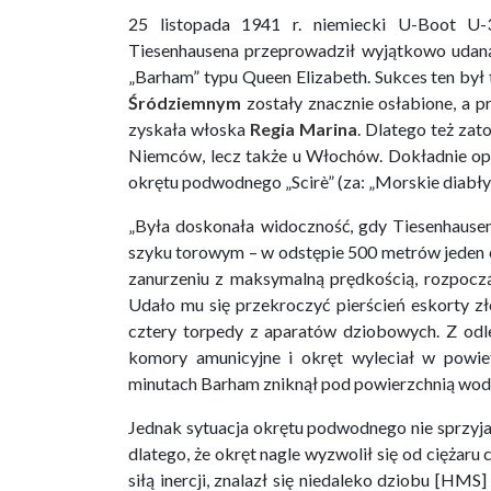
25 listopada 1941 r. niemiecki U-Boot U-
Tiesenhausena przeprowadził wyjątkowo udaną
„Barham” typu Queen Elizabeth. Sukces ten był 
Śródziemnym
zostały znacznie osłabione, a 
zyskała włoska
Regia Marina
. Dlatego też zat
Niemców, lecz także u Włochów. Dokładnie op
okrętu podwodnego „Scirè” (za: „Morskie diabły
„Była doskonała widoczność, gdy Tiesenhause
szyku torowym – w odstępie 500 metrów jeden
zanurzeniu z maksymalną prędkością, rozpoczą
Udało mu się przekroczyć pierścień eskorty zło
cztery torpedy z aparatów dziobowych. Z odl
komory amunicyjne i okręt wyleciał w powiet
minutach Barham zniknął pod powierzchnią wody,
Jednak sytuacja okrętu podwodnego nie sprzyj
dlatego, że okręt nagle wyzwolił się od ciężaru 
siłą inercji, znalazł się niedaleko dziobu [HM