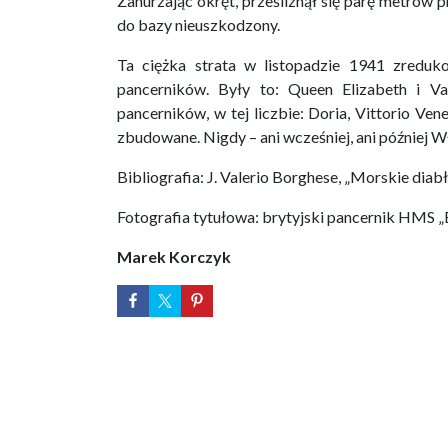
Zanurzając okręt, prześliznął się parę metrów 
do bazy nieuszkodzony.
Ta ciężka strata w listopadzie 1941 zredu
pancerników. Były to: Queen Elizabeth i Val
pancerników, w tej liczbie: Doria, Vittorio Ve
zbudowane. Nigdy – ani wcześniej, ani później Wł
Bibliografia: J. Valerio Borghese, „Morskie diabł
Fotografia tytułowa: brytyjski pancernik HMS „
Marek Korczyk