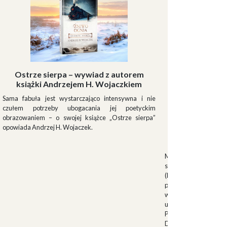
Ostrze sierpa – wywiad z autorem
książki Andrzejem H. Wojaczkiem
Sama fabuła jest wystarczająco intensywna i nie
czułem potrzeby ubogacania jej poetyckim
obrazowaniem – o swojej książce „Ostrze sierpa”
opowiada Andrzej H. Wojaczek.
Muszki
Muszkieterowie Du
stanowili elitarną je
(Milizia Volontaria p
pełniącą rolę gwardi
w latach 1923-1940.
uroczystościach fa
Palazzo Venezia w 
Duce. Muszkieterowi