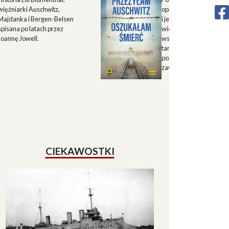
więźniarki Auschwitz,
opisu historii Górnego 
Majdanka i Bergen-Belsen
i jego mieszkańców w X
spisana po latach przez
wieku oraz zapisu
Joannę Jowell.
wspomnień mieszkańc
tamtych terenów, które
pozwalają lepiej zrozum
zawiłe koleje losu regio
CIEKAWOSTKI