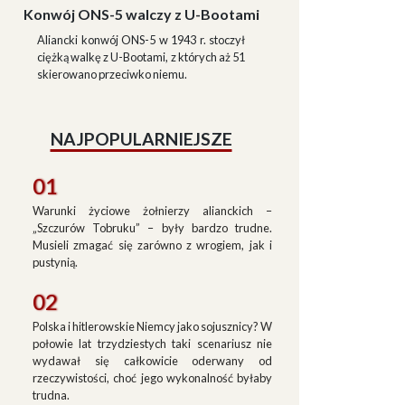
Konwój ONS-5 walczy z U-Bootami
Aliancki konwój ONS-5 w 1943 r. stoczył
ciężką walkę z U-Bootami, z których aż 51
skierowano przeciwko niemu.
NAJPOPULARNIEJSZE
01
Warunki życiowe żołnierzy alianckich –
„Szczurów Tobruku” – były bardzo trudne.
Musieli zmagać się zarówno z wrogiem, jak i
pustynią.
02
Polska i hitlerowskie Niemcy jako sojusznicy? W
połowie lat trzydziestych taki scenariusz nie
wydawał się całkowicie oderwany od
rzeczywistości, choć jego wykonalność byłaby
trudna.