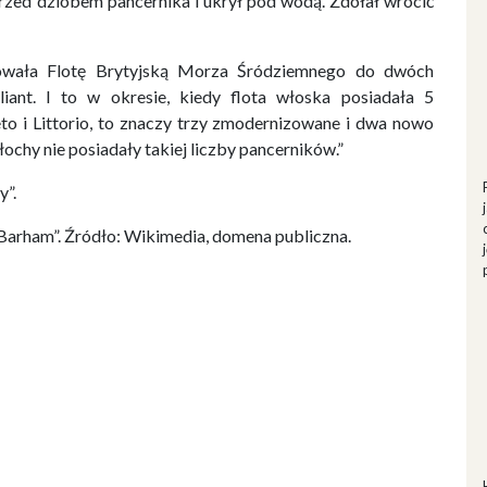
przed dziobem pancernika i ukrył pod wodą. Zdołał wrócić
kowała Flotę Brytyjską Morza Śródziemnego do dwóch
iant. I to w okresie, kiedy flota włoska posiadała 5
neto i Littorio, to znaczy trzy zmodernizowane i dwa nowo
ochy nie posiadały takiej liczby pancerników.”
y”.
Barham”. Źródło: Wikimedia, domena publiczna.