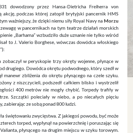
331 dowodzony przez Hansa-Dietricha Freiherra von
 akcję, podczas której zatopił brytyjski pancernik HMS
tym ważniejszy, że dzięki niemu siły Royal Navy na
Morzu
przewagę w pancernikach na tym teatrze działań morskich
opienie „Barhama” wzbudziło duże uznanie nie tylko wśród
isał to J. Valerio Borghese, wówczas dowódca włoskiego
”):
n zobaczył w peryskopie trzy okręty wojenne, płynące w
 od drugiego. Dowódca okrętu podwodnego, który szedł w
ł manewr zbliżenia do okrętu płynącego na czele szyku.
żony z niszczycieli, podszedł całkiem blisko i wystrzelił
egłości 400 metrów nie mogły chybić. Torpedy trafiły w
rze. Szczątki poleciały w niebo, a po niecałych pięciu
 zabierając ze sobą ponad 800 ludzi.
ała świętowaniu zwycięstwa. Z jakiegoś powodu, być może
czterech torped, wypłynął na powierzchnię i poruszając się
S] Valianta, płynącego na drugim miejscu w szyku torowym.