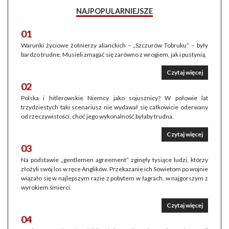
NAJPOPULARNIEJSZE
01
Warunki życiowe żołnierzy alianckich – „Szczurów Tobruku” – były
bardzo trudne. Musieli zmagać się zarówno z wrogiem, jak i pustynią.
Czytaj więcej
02
Polska i hitlerowskie Niemcy jako sojusznicy? W połowie lat
trzydziestych taki scenariusz nie wydawał się całkowicie oderwany
od rzeczywistości, choć jego wykonalność byłaby trudna.
Czytaj więcej
03
Na podstawie „gentlemen agreement” zginęły tysiące ludzi, którzy
złożyli swój los w ręce Anglików. Przekazanie ich Sowietom po wojnie
wiązało się w najlepszym razie z pobytem w łagrach, w najgorszym z
wyrokiem śmierci.
Czytaj więcej
04