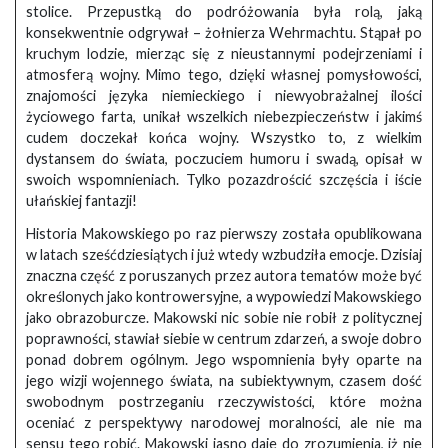
stolice. Przepustką do podróżowania była rolą, jaką
konsekwentnie odgrywał – żołnierza Wehrmachtu. Stąpał po
kruchym lodzie, mierząc się z nieustannymi podejrzeniami i
atmosferą wojny. Mimo tego, dzięki własnej pomysłowości,
znajomości języka niemieckiego i niewyobrażalnej ilości
życiowego farta, unikał wszelkich niebezpieczeństw i jakimś
cudem doczekał końca wojny. Wszystko to, z wielkim
dystansem do świata, poczuciem humoru i swadą, opisał w
swoich wspomnieniach. Tylko pozazdrościć szczęścia i iście
ułańskiej fantazji!
Historia Makowskiego po raz pierwszy została opublikowana
w latach sześćdziesiątych i już wtedy wzbudziła emocje. Dzisiaj
znaczna część z poruszanych przez autora tematów może być
określonych jako kontrowersyjne, a wypowiedzi Makowskiego
jako obrazoburcze. Makowski nic sobie nie robił z politycznej
poprawności, stawiał siebie w centrum zdarzeń, a swoje dobro
ponad dobrem ogólnym. Jego wspomnienia były oparte na
jego wizji wojennego świata, na subiektywnym, czasem dość
swobodnym postrzeganiu rzeczywistości, które można
oceniać z perspektywy narodowej moralności, ale nie ma
sensu tego robić. Makowski jasno daje do zrozumienia, iż nie