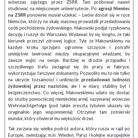
wówczas zajętego przez ZSRR. Tam próbował nawet
studiować na miejscowym uniwersytecie. Po
agresji Niemiec
na ZSRR
ponownie musiał uciekać – Lwów dostał się w ręce
Niemców, którzy na skalę masową prowadzili prześladowania
osób pochodzenia żydowskiego. Makowski podjął ryzykowną
decyzję i ruszył do Warszawy. Wydawać by się mogło, że taki
kierunek przeczył zdrowej logice. Tyle że Makowskiemu na
każdym kroku sprzyjało ogromne szczęście i potrafił
umiejętnie lawirować między okupacyjnymi władzami, by
zawsze wyjść na swoje. Bardziej w drodze przypadku i
szczęśliwego trafu zaciągnął się do pracy w fabryce,
wykorzystując fałszywe dokumenty. Pozwoliło mu to nie tylko
na ukrycie tożsamości i uniknięcie
prześladowań ludności
żydowskiej przez nazistów
, ale i w miarę stabilny byt i
bezpieczeństwo. Co więcej, Makowskiemu udało się dostać
do służby pomocniczej niemieckiej armii, nazywanej wówczas
Wehrmachtgefolge (pod takim zresztą tytułem ukazały się
oryginalnie jego wspomnienia). Otrzymał tam żołnierski
mundur, który otwierał mu większość drzwi.
Tak zaczyna się wielka podróż autora, który rusza w rajd po
Europie, zwiedzając m.in. Wiedeń, Paryż i kolejne europejskie