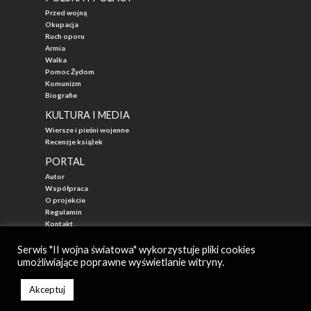
Przed wojną
Okupacja
Ruch oporu
Armia
Walka
Pomoc Żydom
Komunizm
Biografie
KULTURA I MEDIA
Wiersze i pieśni wojenne
Recenzje książek
PORTAL
Autor
Współpraca
O projekcie
Regulamin
Kontakt
"Przed Waszą Erą"
Serwis "II wojna światowa" wykorzystuje pliki cookies
umożliwiające poprawne wyświetlanie witryny.
© 2026
II WOJNA ŚWIATOWA - najlepszy portal poświęcony historii
Autor: Mateusz Łabuz
Akceptuj
Zarząd: Katarzyna Mika-Łabuz
Created by StudioNCTI