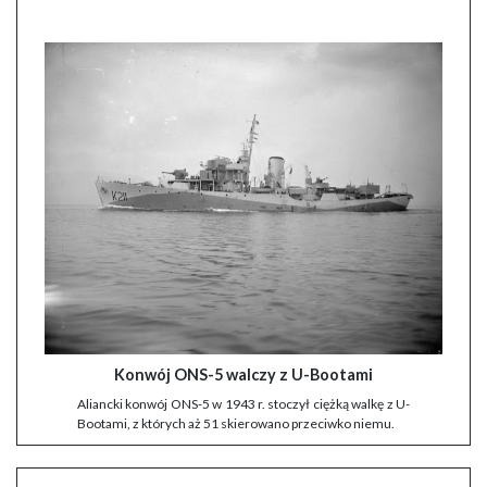
Konwój ONS-5 walczy z U-Bootami
Aliancki konwój ONS-5 w 1943 r. stoczył ciężką walkę z U-
Bootami, z których aż 51 skierowano przeciwko niemu.