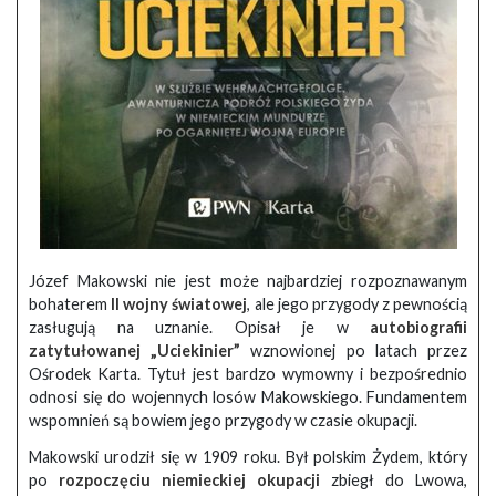
Józef Makowski nie jest może najbardziej rozpoznawanym
bohaterem
II wojny światowej
, ale jego przygody z pewnością
zasługują na uznanie. Opisał je w
autobiografii
zatytułowanej „Uciekinier”
wznowionej po latach przez
Ośrodek Karta. Tytuł jest bardzo wymowny i bezpośrednio
odnosi się do wojennych losów Makowskiego. Fundamentem
wspomnień są bowiem jego przygody w czasie okupacji.
Makowski urodził się w 1909 roku. Był polskim Żydem, który
po
rozpoczęciu niemieckiej okupacji
zbiegł do Lwowa,