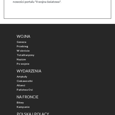
nowości portalu "II wojna światowa".
WOJNA
Geneza
Przebieg
W skrócie
Totalitaryzmy
Nazizm
Po wojnie
WYDARZENIA
Artykuły
Ciekawostki
Alianci
Państwa Osi
NA FRONCIE
Bitwy
Kampanie
POLSKA I POLACY