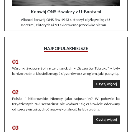
Konwój ONS-5 walczy z U-Bootami
Aliancki konwój ONS-5 w 1943 r. stoczył ciężką walkę z U-
Bootami, z których aż 51 skierowano przeciwko niemu.
NAJPOPULARNIEJSZE
01
Warunki życiowe żołnierzy alianckich – „Szczurów Tobruku” – były
bardzo trudne. Musieli zmagać się zarówno z wrogiem, jak i pustynią.
Czytaj więcej
02
Polska i hitlerowskie Niemcy jako sojusznicy? W połowie lat
trzydziestych taki scenariusz nie wydawał się całkowicie oderwany
od rzeczywistości, choć jego wykonalność byłaby trudna.
Czytaj więcej
03