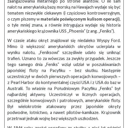
zaangażowania militarnego po stronie aliantów. O ile sam
nalot na amerykańską bazę morską na Hawajach wydaje się być
tematem niezwykle ciekawym (i częściowo kontrowersyjnym,
o czym piszemy w
materiale poświęconym kulisom operacji
),
o tyle mniej znana, a równie intrygująca wydaje się historia
amerykańskiego krążownika USS „Phoenix” (z ang. „Feniks”).
W czasie ataku okręt znajdował się niedaleko Wyspy Ford.
Mimo iż większość amerykańskich okrętów ucierpiała w
wyniku nalotu, „Feniksowi” szczęśliwie udało się uniknąć
trafień. Uznano to za wówczas za zwykły przypadek. Jeszcze
tego samego dnia „Feniks” wziął udział w poszukiwaniach
japońskiej floty na Pacyfiku – bez skutku. Następnie
uczestniczył w dwóch pierwszych operacjach konwojowych –
z Pearl Harbor do kontynentalnej części USA i z USA do baz w
Australii. To właśnie na Południowym Pacyfiku „Feniks” był
najbardziej aktywny. Uczestniczył w licznych operacjach,
szczególnie konwojowych i patrolowych, amerykańskie floty.
Był wielokrotnie atakowany przez japońskie okręty
podwodne, lotnictwo, a nawet pilotów-kamikaze. Krążownik
przetrwał jednak wojnę bez większych uszkodzeń.
W 1946 roku został wycofany ze służby, a pięć lat później