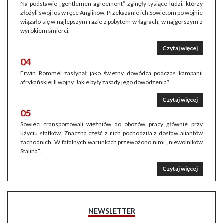
Na podstawie „gentlemen agreement” zginęły tysiące ludzi, którzy
złożyli swój los w ręce Anglików. Przekazanie ich Sowietom po wojnie
wiązało się w najlepszym razie z pobytem w łagrach, w najgorszym z
wyrokiem śmierci.
Czytaj więcej
04
Erwin Rommel zasłynął jako świetny dowódca podczas kampanii
afrykańskiej II wojny. Jakie były zasady jego dowodzenia?
Czytaj więcej
05
Sowieci transportowali więźniów do obozów pracy głównie przy
użyciu statków. Znaczna część z nich pochodziła z dostaw aliantów
zachodnich. W fatalnych warunkach przewożono nimi „niewolników
Stalina”.
Czytaj więcej
NEWSLETTER