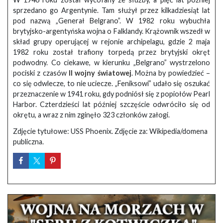
sprzedano go Argentynie. Tam służył przez kilkadziesiąt lat
pod nazwą „Generał Belgrano”. W 1982 roku wybuchła
brytyjsko-argentyńska wojna o Falklandy. Krążownik wszedł w
skład grupy operującej w rejonie archipelagu, gdzie 2 maja
1982 roku został trafiony torpedą przez brytyjski okręt
podwodny. Co ciekawe, w kierunku „Belgrano” wystrzelono
pociski z czasów
II wojny światowej
. Można by powiedzieć –
co się odwlecze, to nie uciecze. „Feniksowi” udało się oszukać
przeznaczenie w 1941 roku, gdy podniósł się z popiołów Pearl
Harbor. Czterdzieści lat później szczęście odwróciło się od
okrętu, a wraz z nim zginęło 323 członków załogi.
Zdjęcie tytułowe: USS Phoenix. Zdjęcie za: Wikipedia/domena
publiczna.