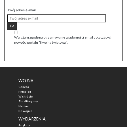
Twój adres e-mail
Wyrażam zgodę na otrzymywanie wiadomości email dotyczących
nowości portalu "II wojna światowa".
WOJNA
Geneza
Przebieg
W skrócie
Totalitaryzmy
Nazizm
Po wojnie
WYDARZENIA
Artykuły