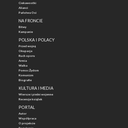
Ciekawostki
Alianci
Państwa Osi
NA FRONCIE
Bitwy
Kampanie
POLSKA I POLACY
Przed wojną
Okupacja
Ruch oporu
Armia
Walka
Pomoc Żydom
Komunizm
Biografie
KULTURA I MEDIA
Wiersze i pieśni wojenne
Recenzje książek
PORTAL
Autor
Współpraca
O projekcie
Regulamin