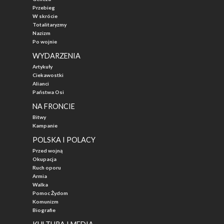
Przebieg
W skrócie
Totalitaryzmy
Nazizm
Po wojnie
WYDARZENIA
Artykuły
Ciekawostki
Alianci
Państwa Osi
NA FRONCIE
Bitwy
Kampanie
POLSKA I POLACY
Przed wojną
Okupacja
Ruch oporu
Armia
Walka
Pomoc Żydom
Komunizm
Biografie