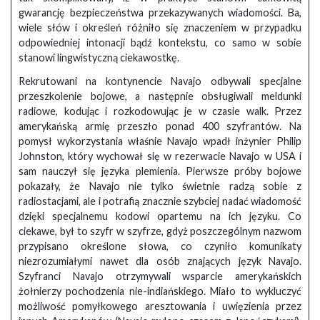
gwarancję bezpieczeństwa przekazywanych wiadomości. Ba,
wiele słów i określeń różniło się znaczeniem w przypadku
odpowiedniej intonacji bądź kontekstu, co samo w sobie
stanowi lingwistyczną ciekawostkę.
Rekrutowani na kontynencie Navajo odbywali specjalne
przeszkolenie bojowe, a następnie obsługiwali meldunki
radiowe, kodując i rozkodowując je w czasie walk. Przez
amerykańską armię przeszło ponad 400 szyfrantów. Na
pomysł wykorzystania właśnie Navajo wpadł inżynier Philip
Johnston, który wychował się w rezerwacie Navajo w USA i
sam nauczył się języka plemienia. Pierwsze próby bojowe
pokazały, że Navajo nie tylko świetnie radzą sobie z
radiostacjami, ale i potrafią znacznie szybciej nadać wiadomość
dzięki specjalnemu kodowi opartemu na ich języku. Co
ciekawe, był to szyfr w szyfrze, gdyż poszczególnym nazwom
przypisano określone słowa, co czyniło komunikaty
niezrozumiałymi nawet dla osób znających język Navajo.
Szyfranci Navajo otrzymywali wsparcie amerykańskich
żołnierzy pochodzenia nie-indiańskiego. Miało to wykluczyć
możliwość pomyłkowego aresztowania i uwięzienia przez