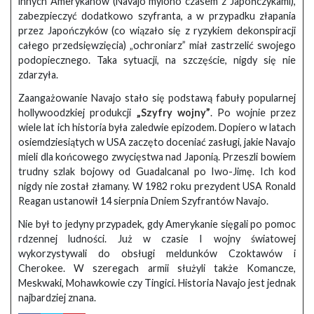
innych Amerykanów (Navajo mylono czasem z Japończykami),
zabezpieczyć dodatkowo szyfranta, a w przypadku złapania
przez Japończyków (co wiązało się z ryzykiem dekonspiracji
całego przedsięwzięcia) „ochroniarz” miał zastrzelić swojego
podopiecznego. Taka sytuacji, na szczęście, nigdy się nie
zdarzyła.
Zaangażowanie Navajo stało się podstawą fabuły popularnej
hollywoodzkiej produkcji
„Szyfry wojny”
. Po wojnie przez
wiele lat ich historia była zaledwie epizodem. Dopiero w latach
osiemdziesiątych w USA zaczęto doceniać zasługi, jakie Navajo
mieli dla końcowego zwycięstwa nad Japonią. Przeszli bowiem
trudny szlak bojowy od Guadalcanal po Iwo-Jimę. Ich kod
nigdy nie został złamany. W 1982 roku prezydent USA Ronald
Reagan ustanowił 14 sierpnia Dniem Szyfrantów Navajo.
Nie był to jedyny przypadek, gdy Amerykanie sięgali po pomoc
rdzennej ludności. Już w czasie I wojny światowej
wykorzystywali do obsługi meldunków Czoktawów i
Cherokee. W szeregach armii służyli także Komancze,
Meskwaki, Mohawkowie czy Tingici. Historia Navajo jest jednak
najbardziej znana.