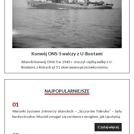
Konwój ONS-5 walczy z U-Bootami
Aliancki konwój ONS-5 w 1943 r. stoczył ciężką walkę z U-
Bootami, z których aż 51 skierowano przeciwko niemu.
NAJPOPULARNIEJSZE
01
Warunki życiowe żołnierzy alianckich – „Szczurów Tobruku” – były
bardzo trudne. Musieli zmagać się zarówno z wrogiem, jak i pustynią.
Czytaj więcej