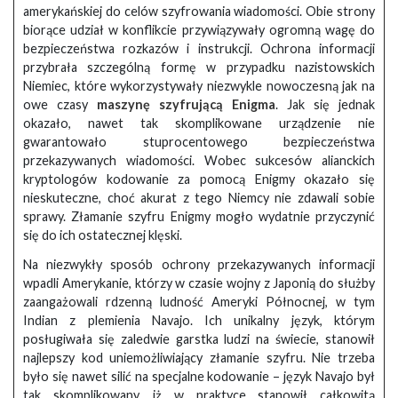
amerykańskiej do celów szyfrowania wiadomości. Obie strony
biorące udział w konflikcie przywiązywały ogromną wagę do
bezpieczeństwa rozkazów i instrukcji. Ochrona informacji
przybrała szczególną formę w przypadku nazistowskich
Niemiec, które wykorzystywały niezwykle nowoczesną jak na
owe czasy
maszynę szyfrującą Enigma
. Jak się jednak
okazało, nawet tak skomplikowane urządzenie nie
gwarantowało stuprocentowego bezpieczeństwa
przekazywanych wiadomości. Wobec sukcesów alianckich
kryptologów kodowanie za pomocą Enigmy okazało się
nieskuteczne, choć akurat z tego Niemcy nie zdawali sobie
sprawy. Złamanie szyfru Enigmy mogło wydatnie przyczynić
się do ich ostatecznej klęski.
Na niezwykły sposób ochrony przekazywanych informacji
wpadli Amerykanie, którzy w czasie wojny z Japonią do służby
zaangażowali rdzenną ludność Ameryki Północnej, w tym
Indian z plemienia Navajo. Ich unikalny język, którym
posługiwała się zaledwie garstka ludzi na świecie, stanowił
najlepszy kod uniemożliwiający złamanie szyfru. Nie trzeba
było się nawet silić na specjalne kodowanie – język Navajo był
tak skomplikowany, iż w praktyce stanowił całkowitą