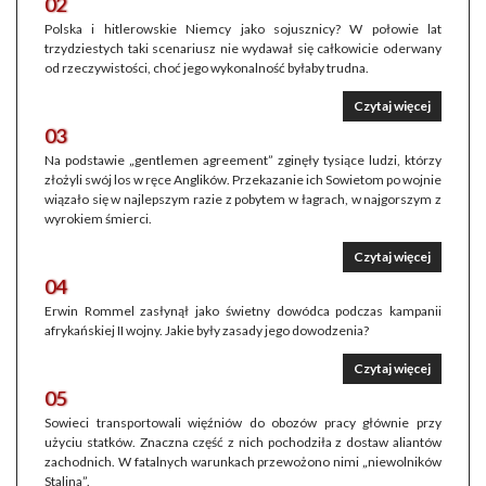
02
Polska i hitlerowskie Niemcy jako sojusznicy? W połowie lat
trzydziestych taki scenariusz nie wydawał się całkowicie oderwany
od rzeczywistości, choć jego wykonalność byłaby trudna.
Czytaj więcej
03
Na podstawie „gentlemen agreement” zginęły tysiące ludzi, którzy
złożyli swój los w ręce Anglików. Przekazanie ich Sowietom po wojnie
wiązało się w najlepszym razie z pobytem w łagrach, w najgorszym z
wyrokiem śmierci.
Czytaj więcej
04
Erwin Rommel zasłynął jako świetny dowódca podczas kampanii
afrykańskiej II wojny. Jakie były zasady jego dowodzenia?
Czytaj więcej
05
Sowieci transportowali więźniów do obozów pracy głównie przy
użyciu statków. Znaczna część z nich pochodziła z dostaw aliantów
zachodnich. W fatalnych warunkach przewożono nimi „niewolników
Stalina”.