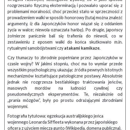
rozgrzeszało fizyczną eksterminacją i pozwalało uporać się z
problemami moralności, choć przecież stało w sprzeczności z
prowadzeniem walki w sposób honorowy (tutaj można znaleźć
argumenty, iż dla Japończyków honor wiązał się z oddaniem
życia w walce; niewola oznaczała hańbę). Po drugie, japońscy
żołnierze panicznie bali się trafienia do niewoli, co w
zestawieniu z eposem walki do końca skutkowało m.in.
rytualnymi samobójstwami czy
atakami kamikaze
.
Czy tłumaczy to zbrodnie popełniane przez Japończyków w
czasie wojny? W jakimś stopniu, choć ma to wymiar przede
wszystkim psychologiczny, ukazując źródła pewnych istotnych
mechanizmów kształtujące patologiczne postawy. Absolutnie
jednak nie rozgrzesza bestialskiego traktowania jeńców,
masowych mordów na ludności cywilnej czy
pseudomedycznych eksperymentów. Te, niezależnie od
„prania mózgów”, były po prostu odrażającymi zbrodniami
wojennymi.
Fotografia tytułowa: egzekucja australijskiego jeńca
wojennego Leonarda Siffleeta wykonana przez japońskiego
oficera z użyciem miecza gunto (Wikipedia, domena publiczna).