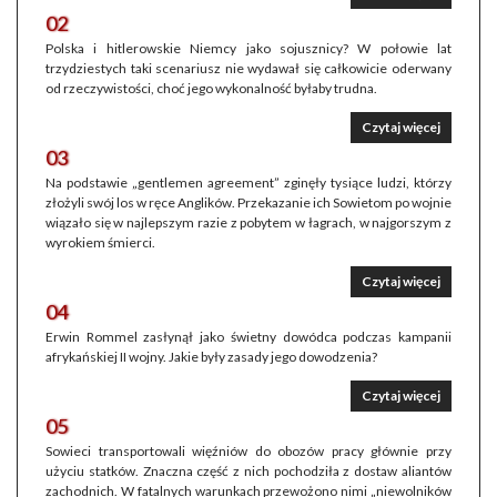
02
Polska i hitlerowskie Niemcy jako sojusznicy? W połowie lat
trzydziestych taki scenariusz nie wydawał się całkowicie oderwany
od rzeczywistości, choć jego wykonalność byłaby trudna.
Czytaj więcej
03
Na podstawie „gentlemen agreement” zginęły tysiące ludzi, którzy
złożyli swój los w ręce Anglików. Przekazanie ich Sowietom po wojnie
wiązało się w najlepszym razie z pobytem w łagrach, w najgorszym z
wyrokiem śmierci.
Czytaj więcej
04
Erwin Rommel zasłynął jako świetny dowódca podczas kampanii
afrykańskiej II wojny. Jakie były zasady jego dowodzenia?
Czytaj więcej
05
Sowieci transportowali więźniów do obozów pracy głównie przy
użyciu statków. Znaczna część z nich pochodziła z dostaw aliantów
zachodnich. W fatalnych warunkach przewożono nimi „niewolników