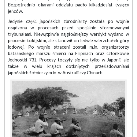
Bezpośrednio ofiarami oddziału padło kilkadziesiąt tysięcy
jeńców.
Jedynie część japońskich zbrodniarzy została po wojnie
osądzona w procesach przed specjalnie sformowanymi
trybunałami. Niewątpliwie najgłośniejszy werdykt wydano w
procesie tokijskim
, ale stanowił on ledwie wierzchołek góry
lodowej. Po wojnie straceni zostali m.in. organizatorzy
bataańskiego marszu śmierci na Filipinach oraz członkowie
Jednostki 731. Procesy toczyły się nie tylko w Japonii, ale
także w wielu krajach dotkniętych prześladowaniami
japońskich żołnierzy m.in. w Australii czy Chinach.