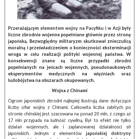
Przerażającym
elementem wojny na Pacyfiku i w Azji
były
liczne zbrodnie wojenne popełniane głównie przez stronę
japońską. Bezwzględny militaryzm skutkował znieczulicą
moralną i przeświadczeniem o konieczności eksterminacji
wroga w celu realizacji polityki wojennej państwa. W
konsekwencji znane są liczne przypadki zbrodni
popełnianych na jeńcach wojennych, pseudonaukowych
eksperymentów medycznych na więźniach oraz
ludobójstwa na obszarach okupowanych.
Wojna z Chinami
Ogrom japońskich zbrodni najlepiej ilustrują dane dotyczące
liczby ofiar wojny z Chinami. Całkowita liczba zabitych po
stronie chińskiej jest szacowana na ponad 20 mln, z czego aż
17 mln przypada na ludność cywilną. Był to efekt nie tylko
działań wojennych, ale i zaplanowanej działalności sił
japońskich. Jednym z elementów
japońskiej doktryny