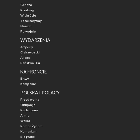
Geneza
Przebieg
W skrócie
Totalitaryzmy
Nazizm
Po wojnie
WYDARZENIA
Artykuły
Ciekawostki
Alianci
Państwa Osi
NA FRONCIE
Bitwy
Kampanie
POLSKA I POLACY
Przed wojną
Okupacja
Ruch oporu
Armia
Walka
Pomoc Żydom
Komunizm
Biografie