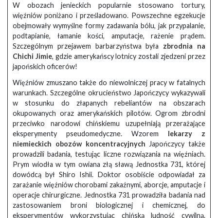
W obozach jenieckich popularnie stosowano tortury,
więźniów poniżano i prześladowano. Powszechne egzekucje
obejmowały wymyślne formy zadawania bólu, jak przypalanie,
podtapianie, łamanie kości, amputacje, rażenie prądem.
Szczególnym przejawem barbarzyństwa była
zbrodnia na
Chichi Jimie
, gdzie amerykańscy lotnicy zostali zjedzeni przez
japońskich oficerów!
Więźniów zmuszano także do niewolniczej pracy w fatalnych
warunkach. Szczególne okrucieństwo Japończycy wykazywali
w stosunku do złapanych rebeliantów na obszarach
okupowanych oraz amerykańskich pilotów. Ogrom zbrodni
przeciwko narodowi chińskiemu uzupełniają przerażające
eksperymenty pseudomedyczne. Wzorem
lekarzy z
niemieckich obozów koncentracyjnych
Japończycy także
prowadzili badania, testując liczne rozwiązania na więźniach.
Prym wiodła w tym owiana złą sławą Jednostka 731, której
dowódcą był Shiro Ishii. Doktor osobiście odpowiadał za
zarażanie więźniów chorobami zakaźnymi, aborcje, amputacje i
operacje chirurgiczne. Jednostka 731 prowadziła badania nad
zastosowaniem broni biologicznej i chemicznej, do
eksperymentów wykorzystując chińską ludność cywilną.