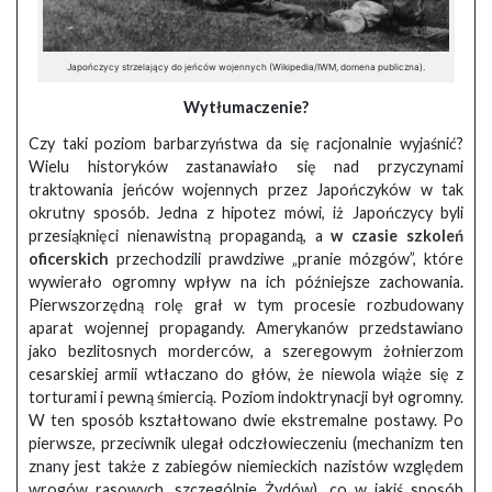
Japończycy strzelający do jeńców wojennych (Wikipedia/IWM, domena publiczna).
Wytłumaczenie?
Czy taki poziom barbarzyństwa da się racjonalnie wyjaśnić?
Wielu historyków zastanawiało się nad przyczynami
traktowania jeńców wojennych przez Japończyków w tak
okrutny sposób. Jedna z hipotez mówi, iż Japończycy byli
przesiąknięci nienawistną propagandą, a
w czasie szkoleń
oficerskich
przechodzili prawdziwe „pranie mózgów”, które
wywierało ogromny wpływ na ich późniejsze zachowania.
Pierwszorzędną rolę grał w tym procesie rozbudowany
aparat wojennej propagandy. Amerykanów przedstawiano
jako bezlitosnych morderców, a szeregowym żołnierzom
cesarskiej armii wtłaczano do głów, że niewola wiąże się z
torturami i pewną śmiercią. Poziom indoktrynacji był ogromny.
W ten sposób kształtowano dwie ekstremalne postawy. Po
pierwsze, przeciwnik ulegał odczłowieczeniu (mechanizm ten
znany jest także z zabiegów niemieckich nazistów względem
wrogów rasowych, szczególnie Żydów), co w jakiś sposób