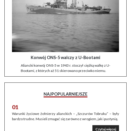
Konwój ONS-5 walczy z U-Bootami
Aliancki konwój ONS-5 w 1943 r. stoczył ciężką walkę z U-
Bootami, z których aż 51 skierowano przeciwko niemu.
NAJPOPULARNIEJSZE
01
Warunki życiowe żołnierzy alianckich – „Szczurów Tobruku” – były
bardzo trudne. Musieli zmagać się zarówno z wrogiem, jak i pustynią.
Czytaj więcej