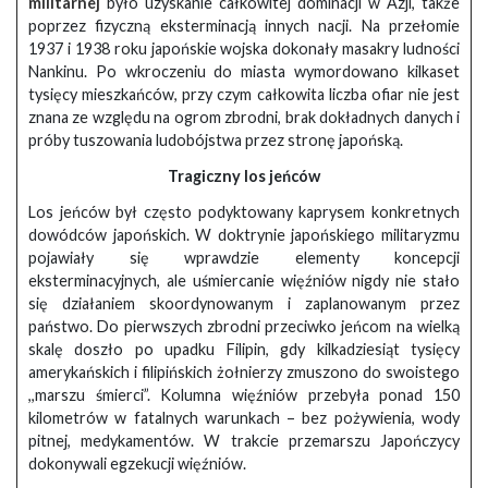
militarnej
było uzyskanie całkowitej dominacji w Azji, także
poprzez fizyczną eksterminacją innych nacji. Na przełomie
1937 i 1938 roku japońskie wojska dokonały masakry ludności
Nankinu. Po wkroczeniu do miasta wymordowano kilkaset
tysięcy mieszkańców, przy czym całkowita liczba ofiar nie jest
znana ze względu na ogrom zbrodni, brak dokładnych danych i
próby tuszowania ludobójstwa przez stronę japońską.
Tragiczny los jeńców
Los jeńców był często podyktowany kaprysem konkretnych
dowódców japońskich. W doktrynie japońskiego militaryzmu
pojawiały się wprawdzie elementy koncepcji
eksterminacyjnych, ale uśmiercanie więźniów nigdy nie stało
się działaniem skoordynowanym i zaplanowanym przez
państwo. Do pierwszych zbrodni przeciwko jeńcom na wielką
skalę doszło po upadku Filipin, gdy kilkadziesiąt tysięcy
amerykańskich i filipińskich żołnierzy zmuszono do swoistego
,,marszu śmierci”. Kolumna więźniów przebyła ponad 150
kilometrów w fatalnych warunkach – bez pożywienia, wody
pitnej, medykamentów. W trakcie przemarszu Japończycy
dokonywali egzekucji więźniów.