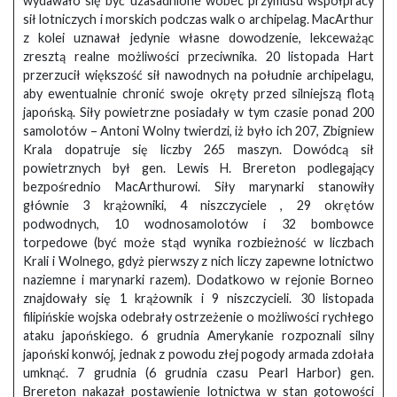
wydawało się być uzasadnione wobec przymusu współpracy
sił lotniczych i morskich podczas walk o archipelag. MacArthur
z kolei uznawał jedynie własne dowodzenie, lekceważąc
zresztą realne możliwości przeciwnika. 20 listopada Hart
przerzucił większość sił nawodnych na południe archipelagu,
aby ewentualnie chronić swoje okręty przed silniejszą flotą
japońską. Siły powietrzne posiadały w tym czasie ponad 200
samolotów – Antoni Wolny twierdzi, iż było ich 207, Zbigniew
Krala dopatruje się liczby 265 maszyn. Dowódcą sił
powietrznych był gen. Lewis H. Brereton podlegający
bezpośrednio MacArthurowi. Siły marynarki stanowiły
głównie 3 krążowniki, 4 niszczyciele , 29 okrętów
podwodnych, 10 wodnosamolotów i 32 bombowce
torpedowe (być może stąd wynika rozbieżność w liczbach
Krali i Wolnego, gdyż pierwszy z nich liczy zapewne lotnictwo
naziemne i marynarki razem). Dodatkowo w rejonie Borneo
znajdowały się 1 krążownik i 9 niszczycieli. 30 listopada
filipińskie wojska odebrały ostrzeżenie o możliwości rychłego
ataku japońskiego. 6 grudnia Amerykanie rozpoznali silny
japoński konwój, jednak z powodu złej pogody armada zdołała
umknąć. 7 grudnia (6 grudnia czasu Pearl Harbor) gen.
Brereton nakazał postawienie lotnictwa w stan gotowości