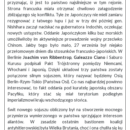
przyznając, iż jest to państwo najsilniejsze w tym rejonie.
Strona francuska miała otrzymać chwilowo załagodzenie
zbliżającego się konfliktu. Tyle że Japończycy nie mieli zamiaru
rezygnować z łatwego łupu i już w trzy dni później gen.
Nishihara zaczął naciskać na gubernatora Indochin, oczekując
nowych ustępstw. Oddanie Japończykom kilku baz morskich
umożliwiłoby im aktywniejsze prowadzenie wojny przeciwko
Chinom. Jakby tego było mało, 27 września był niejako
przełomowym dniem dla stosunków francusko-japońskich. W
Berlinie
Joachim von Ribbentrop
,
Galeazzo Ciano
i Saburo
Kurusu podpisali Pakt Trójstronny pomiędzy Niemcami,
Włochami i Japonią. Dzięki układowi trzy państwa zostały
połączone silnym sojuszem, który nazywać będziemy Osią
Berlin-Rzym-Tokio (Państwa Osi). Co nas najbardziej powinno
interesować, to fakt oddania pod kuratelę japońską obszaru
Pacyfiku, który stać się miał terytorium podległym
imperializmowi kraju wschodzącego słońca.
Świt nowego sojuszu obliczony był na stworzenie mocnego
przymierza wymierzonego w państwa sprzyjające interesom
aliantów. W zasadzie ostatnim bastionem koalicji
antyhitlerowskiej była Wielka Brytania, choć i ona chyliła się ku