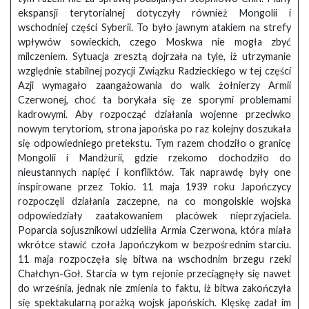
ekspansji terytorialnej dotyczyły również Mongolii i
wschodniej części Syberii. To było jawnym atakiem na strefy
wpływów sowieckich, czego Moskwa nie mogła zbyć
milczeniem. Sytuacja zresztą dojrzała na tyle, iż utrzymanie
względnie stabilnej pozycji Związku Radzieckiego w tej części
Azji wymagało zaangażowania do walk żołnierzy Armii
Czerwonej, choć ta borykała się ze sporymi problemami
kadrowymi. Aby rozpocząć działania wojenne przeciwko
nowym terytoriom, strona japońska po raz kolejny doszukała
się odpowiedniego pretekstu. Tym razem chodziło o granicę
Mongolii i Mandżurii, gdzie rzekomo dochodziło do
nieustannych napięć i konfliktów. Tak naprawdę były one
inspirowane przez Tokio. 11 maja 1939 roku Japończycy
rozpoczęli działania zaczepne, na co mongolskie wojska
odpowiedziały zaatakowaniem placówek nieprzyjaciela.
Poparcia sojusznikowi udzieliła Armia Czerwona, która miała
wkrótce stawić czoła Japończykom w bezpośrednim starciu.
11 maja rozpoczęła się bitwa na wschodnim brzegu rzeki
Chałchyn-Goł. Starcia w tym rejonie przeciągnęły się nawet
do września, jednak nie zmienia to faktu, iż bitwa zakończyła
się spektakularną porażką wojsk japońskich. Klęskę zadał im