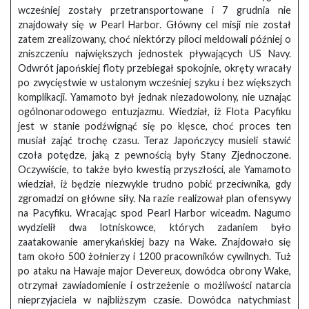
wcześniej zostały przetransportowane i 7 grudnia nie
znajdowały się w Pearl Harbor. Główny cel misji nie został
zatem zrealizowany, choć niektórzy piloci meldowali później o
zniszczeniu największych jednostek pływających US Navy.
Odwrót japońskiej floty przebiegał spokojnie, okręty wracały
po zwycięstwie w ustalonym wcześniej szyku i bez większych
komplikacji. Yamamoto był jednak niezadowolony, nie uznając
ogólnonarodowego entuzjazmu. Wiedział, iż Flota Pacyfiku
jest w stanie podźwignąć się po klęsce, choć proces ten
musiał zająć trochę czasu. Teraz Japończycy musieli stawić
czoła potędze, jaką z pewnością były Stany Zjednoczone.
Oczywiście, to także było kwestią przyszłości, ale Yamamoto
wiedział, iż będzie niezwykle trudno pobić przeciwnika, gdy
zgromadzi on główne siły. Na razie realizował plan ofensywy
na Pacyfiku. Wracając spod Pearl Harbor wiceadm. Nagumo
wydzielił dwa lotniskowce, których zadaniem było
zaatakowanie amerykańskiej bazy na Wake. Znajdowało się
tam około 500 żołnierzy i 1200 pracowników cywilnych. Tuż
po ataku na Hawaje major Devereux, dowódca obrony Wake,
otrzymał zawiadomienie i ostrzeżenie o możliwości natarcia
nieprzyjaciela w najbliższym czasie. Dowódca natychmiast