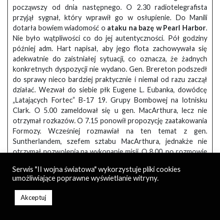
począwszy od dnia następnego. O 2.30 radiotelegrafista
przyjął sygnał, który wprawił go w osłupienie. Do Manili
dotarła bowiem wiadomość o
ataku na bazę w Pearl Harbor
.
Nie było wątpliwości co do jej autentyczności. Pół godziny
później adm. Hart napisał, aby jego flota zachowywała się
adekwatnie do zaistniałej sytuacji, co oznacza, że żadnych
konkretnych dyspozycji nie wydano. Gen. Brereton podszedł
do sprawy nieco bardziej praktycznie i niemal od razu zaczął
działać. Wezwał do siebie płk Eugene L. Eubanka, dowódcę
„Latających Fortec” B-17 19. Grupy Bombowej na lotnisku
Clark. O 5.00 zameldował się u gen. MacArthura, lecz nie
otrzymał rozkazów. O 7.15 ponowił propozycję zaatakowania
Formozy. Wcześniej rozmawiał na ten temat z gen.
Suntherlandem, szefem sztabu MacArthura, jednakże nie
otrzymał pozwolenia na wykonanie misji. O 8.00, po rozmowie
z MacArthurem, który wciąż nie mógł zdecydować się na
Serwis "II wojna światowa" wykorzystuje pliki cookies
wyjście z kłopotliwej sytuacji, postanowił poderwać swoje
umożliwiające poprawne wyświetlanie witryny.
maszyny, aby te nie zostały zaskoczone na ziemi. Gdy wreszcie
otrzymał rozkaz bombardowania Formozy, zawrócił samoloty
Akceptuj
na lotnisko, aby pobrać niezbędne do wyprawy wyposażenie i
paliwo. Na nieszczęście dla Amerykanów, o 12.15 nad Clark