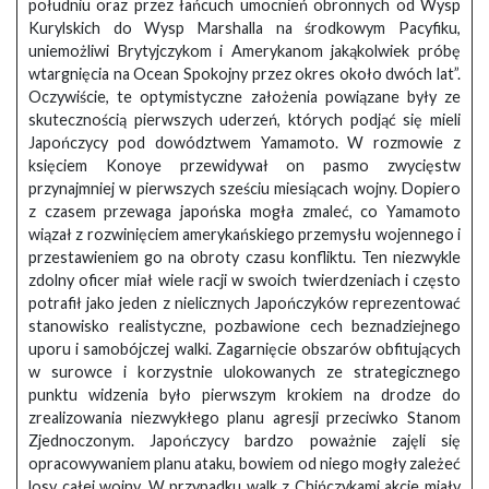
południu oraz przez łańcuch umocnień obronnych od Wysp
Kurylskich do Wysp Marshalla na środkowym Pacyfiku,
uniemożliwi Brytyjczykom i Amerykanom jakąkolwiek próbę
wtargnięcia na Ocean Spokojny przez okres około dwóch lat”.
Oczywiście, te optymistyczne założenia powiązane były ze
skutecznością pierwszych uderzeń, których podjąć się mieli
Japończycy pod dowództwem Yamamoto. W rozmowie z
księciem Konoye przewidywał on pasmo zwycięstw
przynajmniej w pierwszych sześciu miesiącach wojny. Dopiero
z czasem przewaga japońska mogła zmaleć, co Yamamoto
wiązał z rozwinięciem amerykańskiego przemysłu wojennego i
przestawieniem go na obroty czasu konfliktu. Ten niezwykle
zdolny oficer miał wiele racji w swoich twierdzeniach i często
potrafił jako jeden z nielicznych Japończyków reprezentować
stanowisko realistyczne, pozbawione cech beznadziejnego
uporu i samobójczej walki. Zagarnięcie obszarów obfitujących
w surowce i korzystnie ulokowanych ze strategicznego
punktu widzenia było pierwszym krokiem na drodze do
zrealizowania niezwykłego planu agresji przeciwko Stanom
Zjednoczonym. Japończycy bardzo poważnie zajęli się
opracowywaniem planu ataku, bowiem od niego mogły zależeć
losy całej wojny. W przypadku walk z Chińczykami akcje miały