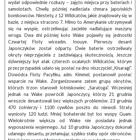
wydał odpowiednie rozkazy – zajęto miejsca przy bateriach i
samolotach. Chwilę później nadleciała chmara japońskich
bombowców. Niestety, z 12 Wildcatów, jakie znajdowały się w
bazie, z miejsca stracono 7. Mimo to Amerykanie utrzymywali
się na wyspie, ostrzeliwując zaciekle nadlatujące maszyny
wroga. Dwa dni później koło Wake pojawiły się jednostki
Czwartej Floty wiceadm. Inouye. Pierwszy desant
Japończyków został odparty. Dwie baterie ostrzeliwały
okręty nieprzyjaciela z zadziwiającą skutecznością. Jeszcze
dziwniejszy był atak czterech ocalałych Wildcatów, którym
przez przypadek udało się posłać na dno niszczyciel „Kisaragi”.
Dowódca Floty Pacyfiku, adm. Kimmel, postanowił posłać
wsparcie na Wake. Zorganizowane zatem grupę okrętów,
których trzon stanowił lotniskowiec „Saratoga”. Wcześniej
jednak na Wake powrócili Japończycy, którzy 21 grudnia
wreszcie desantowali bez większych problemów. 23 grudnia
470 żołnierzy i 1100 cywilów poszło do niewoli. Straty
wyniosły 120 ludzi. Mniej bohaterski był los wyspy Guam.
Wielokrotnie większa od Wake nie posiadała jednak
wyposażenia wojennego. Już 10 grudnia Japończycy dokonali
udanego desantu, przełamując szybko słaby opór obrońców.