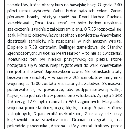
samolotów, które obrały kurs na hawajską bazę. O godz. 7.40
piloci ujrzeli wybrzeże Oahu, które było ich celem. Zanim
pierwsze bomby zdążyły spaść na Pearl Harbor Fuchida
zameldował: „Tora, tora, tora”, co było kodem uzyskania
zaskoczenia, zgodnie z założeniami planu. O 7.55 rozpoczął się
atak. Mimo iż obserwujący przestrzeń powietrzną Amerykanie
dostrzegli samoloty, nie rozpoznali w nich maszyn wroga.
Dopiero o 7.58 kontradm. Bellinger zameldował do Stanów
Zjednoczonych: „Nalot na Pearl Harbor – to nie są ćwiczenia”.
Komunikat ten był niejako przygrywką do piekła, które
rozpętało się w bazie. Nieprzygotowani do walki Amerykanie
nie potrafili stawić Japończykom czoła. Na lotniskach stały
bezczynnie samoloty – w sumie z 202 samolotów marynarki
wojennej aż 1500 zostało zniszczonych. Zaledwie 38 maszyn
poderwało się w powietrze, aby podjąć nierówną walkę.
Największe jednak straty poniesiono w ludziach. Zginęło 2343
żołnierzy, 1272 było rannych i 960 zaginionych. Marynarka
wojenna poniosła druzgocącą klęskę, tracąc 5 pancerników
zatopionych, 3 pancerniki uszkodzone, 2 niszczyciele, trzy
krążowniki oraz stawiacz min. Dramat rozegrał się na
pokładzie pancernika „Arizona”, który został trafiony przez