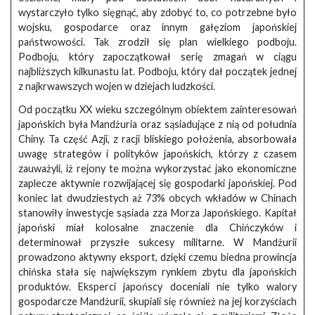
wystarczyło tylko sięgnąć, aby zdobyć to, co potrzebne było
wojsku, gospodarce oraz innym gałęziom japońskiej
państwowości. Tak zrodził się plan wielkiego podboju.
Podboju, który zapoczątkował serię zmagań w ciągu
najbliższych kilkunastu lat. Podboju, który dał początek jednej
z najkrwawszych wojen w dziejach ludzkości.
Od początku XX wieku szczególnym obiektem zainteresowań
japońskich była Mandżuria oraz sąsiadujące z nią od południa
Chiny. Ta część Azji, z racji bliskiego położenia, absorbowała
uwagę strategów i polityków japońskich, którzy z czasem
zauważyli, iż rejony te można wykorzystać jako ekonomiczne
zaplecze aktywnie rozwijającej się gospodarki japońskiej. Pod
koniec lat dwudziestych aż 73% obcych wkładów w Chinach
stanowiły inwestycje sąsiada zza Morza Japońskiego. Kapitał
japoński miał kolosalne znaczenie dla Chińczyków i
determinował przyszłe sukcesy militarne. W Mandżurii
prowadzono aktywny eksport, dzięki czemu biedna prowincja
chińska stała się największym rynkiem zbytu dla japońskich
produktów. Eksperci japońscy doceniali nie tylko walory
gospodarcze Mandżurii, skupiali się również na jej korzyściach