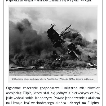
Największa wyspa Marianów znalazła się w rękach wroga.
USS Arizona płonie podczas ataku na Pearl Harbor (Wikipedia/NARA, domena publiczna).
Ogromne znaczenie gospodarcze i militarne miał również
archipelag Filipin, który stał się jednym z pierwszych celów,
jakie wybrali sobie Japończycy. Prawie jednocześnie z atakiem
na Hawaje kraj wschodzącego słońca
uderzył na Filipiny
.