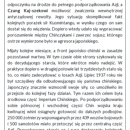
odpoczynku na drodze do pełnego podporządkowania Azji, a
Czang Kaj-szekowi
możliwość zwalczenia wewnętrznej
antyrządowej rewolty. Jego sytuację skomplikował fakt
kolejnych porażek sił Kuomintangu, w wyniku czego on sam
dostał się do więzienia. Dopiero wtedy udało się wypracować
porozumienie między Chińczykami i zawrzeć sojusz, którego
ostrze wymierzone było w agresora japońskiego.
Mijały kolejne miesiące, a front japońsko-chiński w zasadzie
pozostawał martwy. W tym czasie obie strony szykowały się
do decydującego starcia, które wkrótce miało nadejść. W
praktyce dopiero w drugiej połowie lat trzydziestych stało się
to, co miało zadecydować o losach Azji. Lipiec 1937 roku nie
był szczęśliwy dla odbudowującego się państwa chińskiego.
Japończycy znacznie wzmocnili swoje siły, co umożliwiło im
przejście do kolejnej fazy działań. Tym razem ich celem była
środkowa część Imperium Chińskiego. Po podporządkowaniu
sobie północnej i wschodniej części Chin wojska kraju
kwitnącej wiśni osiągnęły gotowość do dalszych podbojów.
250 000 żołnierzy wspomaganych przez 439 wozów bojowych
i 500 samolotów miało przetoczyć się przez centralną część
Azji. Prowokowane starcia co i rusz dostarczały kolejnych