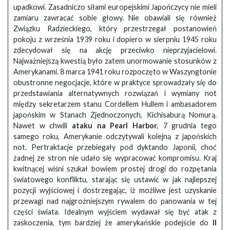
upadkowi. Zasadniczo siłami europejskimi Japończycy nie mieli
zamiaru zawracać sobie głowy. Nie obawiali się również
Związku Radzieckiego, który przestrzegał postanowień
pokoju z września 1939 roku i dopiero w sierpniu 1945 roku
zdecydował się na akcję przeciwko nieprzyjacielowi.
Najważniejszą kwestią było zatem unormowanie stosunków z
Amerykanami. 8 marca 1941 roku rozpoczęto w Waszyngtonie
obustronne negocjacje, które w praktyce sprowadzały się do
przedstawiania alternatywnych rozwiązań i wymiany not
między sekretarzem stanu Cordellem Hullem i ambasadorem
japońskim w Stanach Zjednoczonych, Kichisaburą Nomurą.
Nawet w chwili
ataku na Pearl Harbor
, 7 grudnia tego
samego roku, Amerykanie odczytywali kolejną z japońskich
not. Pertraktacje przebiegały pod dyktando Japonii, choć
żadnej ze stron nie udało się wypracować kompromisu. Kraj
kwitnącej wiśni szukał bowiem prostej drogi do rozpętania
światowego konfliktu, starając się ustawić w jak najlepszej
pozycji wyjściowej i dostrzegając, iż możliwe jest uzyskanie
przewagi nad najgroźniejszym rywalem do panowania w tej
części świata. Idealnym wyjściem wydawał się być atak z
zaskoczenia, tym bardziej że amerykańskie podejście do
II