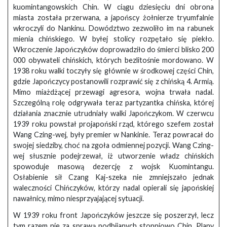
kuomintangowskich Chin. W ciągu dziesięciu dni obrona
miasta została przerwana, a japońscy żołnierze tryumfalnie
wkroczyli do Nankinu. Dowództwo zezwoliło im na rabunek
mienia chińskiego. W byłej stolicy rozpętało się piekło.
Wkroczenie Japończyków doprowadziło do śmierci blisko 200
000 obywateli chińskich, których bezlitośnie mordowano. W
1938 roku walki toczyły się głównie w środkowej części Chin,
gdzie Japończycy postanowili rozprawić się z chińską 4. Armią.
Mimo miażdżącej przewagi agresora, wojna trwała nadal.
Szczególną rolę odgrywała teraz partyzantka chińska, której
działania znacznie utrudniały walki Japończykom. W czerwcu
1939 roku powstał projapoński rząd, którego szefem został
Wang Czing-wej, były premier w Nankinie. Teraz powracał do
swojej siedziby, choć na zgoła odmiennej pozycji. Wang Czing-
wej słusznie podejrzewał, iż utworzenie władz chińskich
spowoduje masową dezercję z wojsk Kuomintangu.
Osłabienie sił Czang Kaj-szeka nie zmniejszało jednak
waleczności Chińczyków, którzy nadal opierali się japońskiej
nawałnicy, mimo niesprzyajającej sytuacji.
W 1939 roku front Japończyków jeszcze się poszerzył, lecz
tym razem nie za sprawą podbijanych stopniowo Chin. Plany