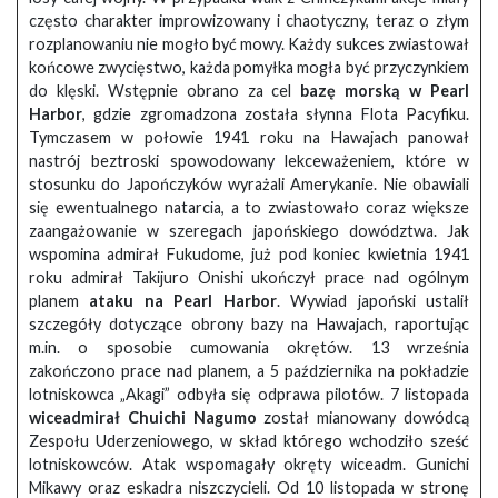
często charakter improwizowany i chaotyczny, teraz o złym
rozplanowaniu nie mogło być mowy. Każdy sukces zwiastował
końcowe zwycięstwo, każda pomyłka mogła być przyczynkiem
do klęski. Wstępnie obrano za cel
bazę morską w Pearl
Harbor
, gdzie zgromadzona została słynna Flota Pacyfiku.
Tymczasem w połowie 1941 roku na Hawajach panował
nastrój beztroski spowodowany lekceważeniem, które w
stosunku do Japończyków wyrażali Amerykanie. Nie obawiali
się ewentualnego natarcia, a to zwiastowało coraz większe
zaangażowanie w szeregach japońskiego dowództwa. Jak
wspomina admirał Fukudome, już pod koniec kwietnia 1941
roku admirał Takijuro Onishi ukończył prace nad ogólnym
planem
ataku na Pearl Harbor
. Wywiad japoński ustalił
szczegóły dotyczące obrony bazy na Hawajach, raportując
m.in. o sposobie cumowania okrętów. 13 września
zakończono prace nad planem, a 5 października na pokładzie
lotniskowca „Akagi” odbyła się odprawa pilotów. 7 listopada
wiceadmirał Chuichi Nagumo
został mianowany dowódcą
Zespołu Uderzeniowego, w skład którego wchodziło sześć
lotniskowców. Atak wspomagały okręty wiceadm. Gunichi
Mikawy oraz eskadra niszczycieli. Od 10 listopada w stronę