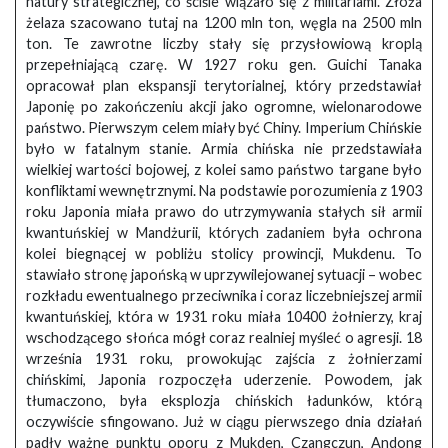
natury strategicznej, co ściśle wiązało się z militariami. Złoża
żelaza szacowano tutaj na 1200 mln ton, węgla na 2500 mln
ton. Te zawrotne liczby stały się przysłowiową kroplą
przepełniającą czarę. W 1927 roku gen. Guichi Tanaka
opracował plan ekspansji terytorialnej, który przedstawiał
Japonię po zakończeniu akcji jako ogromne, wielonarodowe
państwo. Pierwszym celem miały być Chiny. Imperium Chińskie
było w fatalnym stanie. Armia chińska nie przedstawiała
wielkiej wartości bojowej, z kolei samo państwo targane było
konfliktami wewnętrznymi. Na podstawie porozumienia z 1903
roku Japonia miała prawo do utrzymywania stałych sił armii
kwantuńskiej w Mandżurii, których zadaniem była ochrona
kolei biegnącej w pobliżu stolicy prowincji, Mukdenu. To
stawiało stronę japońską w uprzywilejowanej sytuacji – wobec
rozkładu ewentualnego przeciwnika i coraz liczebniejszej armii
kwantuńskiej, która w 1931 roku miała 10400 żołnierzy, kraj
wschodzącego słońca mógł coraz realniej myśleć o agresji. 18
września 1931 roku, prowokując zajścia z żołnierzami
chińskimi, Japonia rozpoczęła uderzenie. Powodem, jak
tłumaczono, była eksplozja chińskich ładunków, którą
oczywiście sfingowano. Już w ciągu pierwszego dnia działań
padły ważne punktu oporu z Mukden, Czangczun, Andong