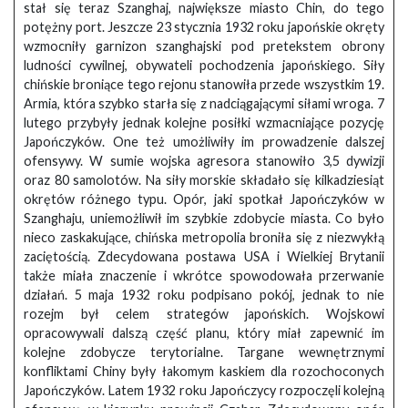
stał się teraz Szanghaj, największe miasto Chin, do tego
potężny port. Jeszcze 23 stycznia 1932 roku japońskie okręty
wzmocniły garnizon szanghajski pod pretekstem obrony
ludności cywilnej, obywateli pochodzenia japońskiego. Siły
chińskie broniące tego rejonu stanowiła przede wszystkim 19.
Armia, która szybko starła się z nadciągającymi siłami wroga. 7
lutego przybyły jednak kolejne posiłki wzmacniające pozycję
Japończyków. One też umożliwiły im prowadzenie dalszej
ofensywy. W sumie wojska agresora stanowiło 3,5 dywizji
oraz 80 samolotów. Na siły morskie składało się kilkadziesiąt
okrętów różnego typu. Opór, jaki spotkał Japończyków w
Szanghaju, uniemożliwił im szybkie zdobycie miasta. Co było
nieco zaskakujące, chińska metropolia broniła się z niezwykłą
zaciętością. Zdecydowana postawa USA i Wielkiej Brytanii
także miała znaczenie i wkrótce spowodowała przerwanie
działań. 5 maja 1932 roku podpisano pokój, jednak to nie
rozejm był celem strategów japońskich. Wojskowi
opracowywali dalszą część planu, który miał zapewnić im
kolejne zdobycze terytorialne. Targane wewnętrznymi
konfliktami Chiny były łakomym kaskiem dla rozochoconych
Japończyków. Latem 1932 roku Japończycy rozpoczęli kolejną