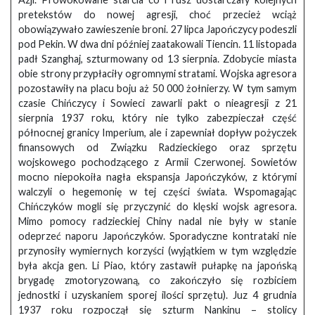
pretekstów do nowej agresji, choć przecież wciąż
obowiązywało zawieszenie broni. 27 lipca Japończycy podeszli
pod Pekin. W dwa dni później zaatakowali Tiencin. 11 listopada
padł Szanghaj, szturmowany od 13 sierpnia. Zdobycie miasta
obie strony przypłaciły ogromnymi stratami. Wojska agresora
pozostawiły na placu boju aż 50 000 żołnierzy. W tym samym
czasie Chińczycy i Sowieci zawarli pakt o nieagresji z 21
sierpnia 1937 roku, który nie tylko zabezpieczał część
północnej granicy Imperium, ale i zapewniał dopływ pożyczek
finansowych od Związku Radzieckiego oraz sprzętu
wojskowego pochodzącego z Armii Czerwonej. Sowietów
mocno niepokoiła nagła ekspansja Japończyków, z którymi
walczyli o hegemonię w tej części świata. Wspomagając
Chińczyków mogli się przyczynić do klęski wojsk agresora.
Mimo pomocy radzieckiej Chiny nadal nie były w stanie
odeprzeć naporu Japończyków. Sporadyczne kontrataki nie
przynosiły wymiernych korzyści (wyjątkiem w tym względzie
była akcja gen. Li Piao, który zastawił pułapkę na japońską
brygadę zmotoryzowaną, co zakończyło się rozbiciem
jednostki i uzyskaniem sporej ilości sprzętu). Juz 4 grudnia
1937 roku rozpoczął się szturm Nankinu – stolicy