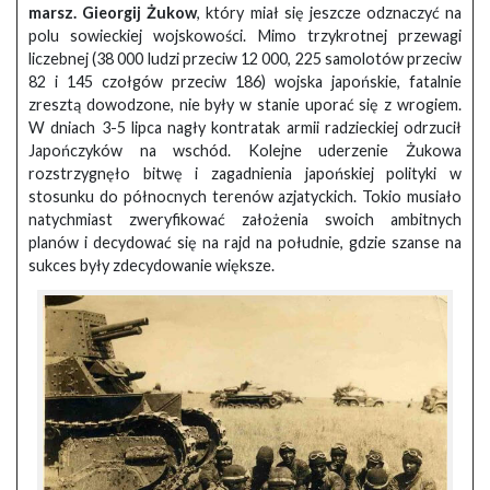
marsz. Gieorgij Żukow
, który miał się jeszcze odznaczyć na
polu sowieckiej wojskowości. Mimo trzykrotnej przewagi
liczebnej (38 000 ludzi przeciw 12 000, 225 samolotów przeciw
82 i 145 czołgów przeciw 186) wojska japońskie, fatalnie
zresztą dowodzone, nie były w stanie uporać się z wrogiem.
W dniach 3-5 lipca nagły kontratak armii radzieckiej odrzucił
Japończyków na wschód. Kolejne uderzenie Żukowa
rozstrzygnęło bitwę i zagadnienia japońskiej polityki w
stosunku do północnych terenów azjatyckich. Tokio musiało
natychmiast zweryfikować założenia swoich ambitnych
planów i decydować się na rajd na południe, gdzie szanse na
sukces były zdecydowanie większe.