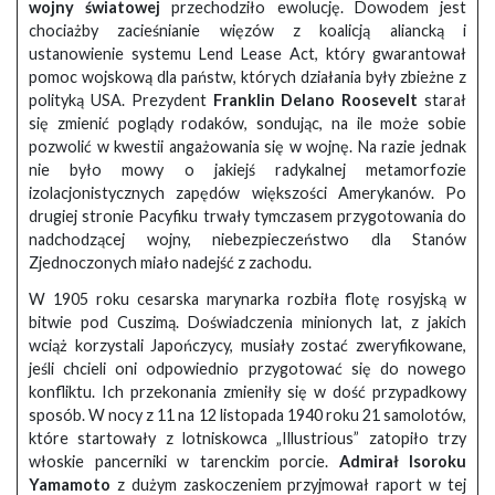
wojny światowej
przechodziło ewolucję. Dowodem jest
chociażby zacieśnianie więzów z koalicją aliancką i
ustanowienie systemu Lend Lease Act, który gwarantował
pomoc wojskową dla państw, których działania były zbieżne z
polityką USA. Prezydent
Franklin Delano Roosevelt
starał
się zmienić poglądy rodaków, sondując, na ile może sobie
pozwolić w kwestii angażowania się w wojnę. Na razie jednak
nie było mowy o jakiejś radykalnej metamorfozie
izolacjonistycznych zapędów większości Amerykanów. Po
drugiej stronie Pacyfiku trwały tymczasem przygotowania do
nadchodzącej wojny, niebezpieczeństwo dla Stanów
Zjednoczonych miało nadejść z zachodu.
W 1905 roku cesarska marynarka rozbiła flotę rosyjską w
bitwie pod Cuszimą. Doświadczenia minionych lat, z jakich
wciąż korzystali Japończycy, musiały zostać zweryfikowane,
jeśli chcieli oni odpowiednio przygotować się do nowego
konfliktu. Ich przekonania zmieniły się w dość przypadkowy
sposób. W nocy z 11 na 12 listopada 1940 roku 21 samolotów,
które startowały z lotniskowca „Illustrious” zatopiło trzy
włoskie pancerniki w tarenckim porcie.
Admirał Isoroku
Yamamoto
z dużym zaskoczeniem przyjmował raport w tej