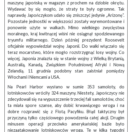
maszynę japońską w magazyn z prochem na dziobie okrętu.
Wydawać by się mogło, że straty te były ogromne. Tak
naprawdę Japończykom udało się zniszczyć jedynie „Arizonę”.
Pozostałe jednostki w większości zostały wyremontowane i
ponownie użyte w walkach. Mimo wielkiego zwycięstwa
moralnego, kraj kwitnącej wiśni nie osiągnął spodziewanego
tryumfu militarnego. Dzień później prezydent Roosevelt
oficjalnie wypowiedział wojnę Japonii. Do walki włączało się
teraz mocarstwo, które mogło rozstrzygnąć losy wojny. Co
więcej, Japonia znalazła się w stanie wojny z Wielką Brytanią,
Australią, Kanadą, Związkiem Południowej Afryki i Nową
Zelandią. 11 grudnia podobny stan zaistniał pomiędzy
Włochami i Niemcami a USA.
Na Pearl Harbor wysłano w sumie 353 samoloty, do
lotniskowców wróciły 324 maszyny. Niestety, Japończycy nie
zdecydowali się na wypuszczenie trzeciej fali samolotów, choć
ta miała spore szanse, aby dobić krwawiącego wroga i na
dobre rozprawić się z Flotą Pacyfiku. Błąd taktyczny był
przyczyną tylko częściowego powodzenia całej akcji. Drugim
minusem operacji przeciwko amerykańskiej bazie było
niezaatakowanie lotniskowców wroga. Te w kilka tygodni