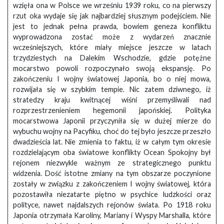
wzięła ona w Polsce we wrześniu 1939 roku, co na pierwszy
rzut oka wydaje się jak najbardziej słusznym podejściem. Nie
jest to jednak pełna prawda, bowiem geneza konfliktu
wyprowadzona zostać może z wydarzeń znacznie
wcześniejszych, które miały miejsce jeszcze w latach
trzydziestych na Dalekim Wschodzie, gdzie potężne
mocarstwo powoli rozpoczynało swoją ekspansję. Po
zakończeniu I wojny światowej Japonia, bo o niej mowa,
rozwijała się w szybkim tempie. Nic zatem dziwnego, iż
stratedzy kraju kwitnącej wiśni przemyśliwali nad
rozprzestrzenieniem hegemonii japońskiej. Polityka
mocarstwowa Japonii przyczyniła się w dużej mierze do
wybuchu wojny na Pacyfiku, choć do tej było jeszcze przeszło
dwadzieścia lat. Nie zmienia to faktu, iż w całym tym okresie
rozdzielającym oba światowe konflikty Ocean Spokojny był
rejonem niezwykle ważnym ze strategicznego punktu
widzenia. Dość istotne zmiany na tym obszarze poczynione
zostały w związku z zakończeniem I wojny światowej, która
pozostawiła niezatarte piętno w psychice ludzkości oraz
polityce, nawet najdalszych rejonów świata. Po 1918 roku
Japonia otrzymała Karoliny, Mariany i Wyspy Marshalla, które