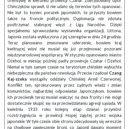
ofensywę w kierunku prowincji Czahar. Zdecydowany opór
Chińczyków sprawił, iż nie udało się terenów tych opanować.
Nie był to koniec porażek japońskich, te przyszły bowiem
także na froncie politycznym. Dyplomacja nie zdołała
podtrzymać słabnącej więzi z Ligą Narodów. Dzięki
specjalnemu sprawozdaniu wysłannika organizacji, Littona,
Japonia została wykluczona z jej szeregów w dniu 24 grudnia.
Teraz planowano zmasowane uderzenie, bowiem kraj
kwitnącej wiśni nie musiał się już przejmować pozorami
międzynarodowej współpracy. W styczniu opanowano miasto
Dżehol, w miesiąc później padły prowincje Czahar i Dżehol.
Niemal w tym samym czasie na terytorium chińskim wybuchła
niebezpieczna dla państwa rewolucja. Przeciw rządowi
Czang
Kaj-szeka
wystąpiły oddziały Chińskiej Armii Czerwonej.
Konflikt ten, sprokurowany przez żądnych władz i zmian
komunistów, najbardziej odpowiadał Japończykom, bowiem
ich przeciwnik teraz musiał walczyć na dwa fronty i nie mógł
dostatecznie skupić się na przeciwdziałaniu agresji sąsiada. W
kwietniu 1933 roku kolejny etap działań przyniósł
rozstrzygnięcia w prowincji Hopej zajętej przez wojska
japońskie. W tym czasie obie strony zdecydowały się wreszcie
na chwilowe zawieszenie broni, co Japonii dawało moment