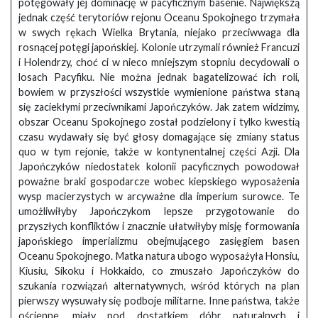
potęgowały jej dominację w pacyficznym basenie. Największą
jednak część terytoriów rejonu Oceanu Spokojnego trzymała
w swych rękach Wielka Brytania, niejako przeciwwaga dla
rosnącej potęgi japońskiej. Kolonie utrzymali również Francuzi
i Holendrzy, choć ci w nieco mniejszym stopniu decydowali o
losach Pacyfiku. Nie można jednak bagatelizować ich roli,
bowiem w przyszłości wszystkie wymienione państwa staną
się zaciekłymi przeciwnikami Japończyków. Jak zatem widzimy,
obszar Oceanu Spokojnego został podzielony i tylko kwestią
czasu wydawały się być głosy domagające się zmiany status
quo w tym rejonie, także w kontynentalnej części Azji. Dla
Japończyków niedostatek kolonii pacyficznych powodował
poważne braki gospodarcze wobec kiepskiego wyposażenia
wysp macierzystych w arcyważne dla imperium surowce. Te
umożliwiłyby Japończykom lepsze przygotowanie do
przyszłych konfliktów i znacznie ułatwiłyby misję formowania
japońskiego imperializmu obejmującego zasięgiem basen
Oceanu Spokojnego. Matka natura ubogo wyposażyła Honsiu,
Kiusiu, Sikoku i Hokkaido, co zmuszało Japończyków do
szukania rozwiązań alternatywnych, wśród których na plan
pierwszy wysuwały się podboje militarne. Inne państwa, także
ościenne, miały pod dostatkiem dóbr naturalnych i