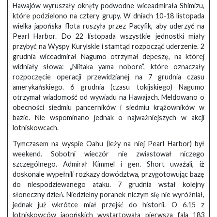
Hawajów wyruszały okręty podwodne wiceadmirała Shimizu,
które podzielono na cztery grupy. W dniach 10-18 listopada
wielka japońska flota ruszyła przez Pacyfik, aby uderzyć na
Pearl Harbor. Do 22 listopada wszystkie jednostki miały
przybyć na Wyspy Kurylskie i stamtąd rozpocząć uderzenie. 2
grudnia wiceadmirał Nagumo otrzymał depeszę, na której
widniały słowa: „Niitaka yama nobore”, które oznaczały
rozpoczęcie operacji przewidzianej na 7 grudnia czasu
amerykańskiego. 6 grudnia (czasu tokijskiego) Nagumo
otrzymał wiadomość od wywiadu na Hawajach. Meldowano o
obecności siedmiu pancerników i siedmiu krążowników w
bazie. Nie wspominano jednak o najważniejszych w akcji
lotniskowcach.
Tymczasem na wyspie Oahu (leży na niej Pearl Harbor) był
weekend. Sobotni wieczór nie zwiastował niczego
szczególnego. Admirał Kimmel i gen. Short uważali, iż
doskonale wypełnili rozkazy dowództwa, przygotowując bazę
do niespodziewanego ataku. 7 grudnia wstał kolejny
słoneczny dzień. Niedzielny poranek niczym się nie wyróżniał,
jednak już wkrótce miał przejść do historii. O 6.15 z
lotniskowców japońskich wystartowała pierwsza fala 183