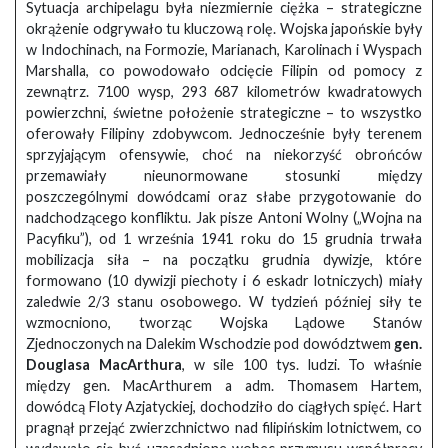
Sytuacja archipelagu była niezmiernie ciężka – strategiczne
okrążenie odgrywało tu kluczową rolę. Wojska japońskie były
w Indochinach, na Formozie, Marianach, Karolinach i Wyspach
Marshalla, co powodowało odcięcie Filipin od pomocy z
zewnątrz. 7100 wysp, 293 687 kilometrów kwadratowych
powierzchni, świetne położenie strategiczne – to wszystko
oferowały Filipiny zdobywcom. Jednocześnie były terenem
sprzyjającym ofensywie, choć na niekorzyść obrońców
przemawiały nieunormowane stosunki między
poszczególnymi dowódcami oraz słabe przygotowanie do
nadchodzącego konfliktu. Jak pisze Antoni Wolny („Wojna na
Pacyfiku”), od 1 września 1941 roku do 15 grudnia trwała
mobilizacja siła – na początku grudnia dywizje, które
formowano (10 dywizji piechoty i 6 eskadr lotniczych) miały
zaledwie 2/3 stanu osobowego. W tydzień później siły te
wzmocniono, tworząc Wojska Lądowe Stanów
Zjednoczonych na Dalekim Wschodzie pod dowództwem
gen.
Douglasa MacArthura
, w sile 100 tys. ludzi. To właśnie
między gen. MacArthurem a adm. Thomasem Hartem,
dowódcą Floty Azjatyckiej, dochodziło do ciągłych spięć. Hart
pragnął przejąć zwierzchnictwo nad filipińskim lotnictwem, co