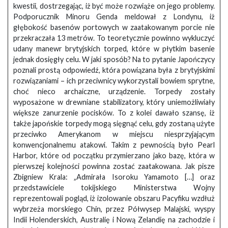
kwestii, dostrzegając, iż być może rozwiąże on jego problemy.
Podporucznik Minoru Genda meldował z Londynu, iż
głębokość basenów portowych w zaatakowanym porcie nie
przekraczała 13 metrów. To teoretycznie powinno wykluczyć
udany manewr brytyjskich torped, które w płytkim basenie
jednak dosięgły celu. W jaki sposób? Na to pytanie Japończycy
poznali prostą odpowiedź, która powiązana była z brytyjskimi
rozwiązaniami – ich przeciwnicy wykorzystali bowiem sprytne,
choć nieco archaiczne, urządzenie. Torpedy zostały
wyposażone w drewniane stabilizatory, który uniemożliwiały
większe zanurzenie pocisków. To z kolei dawało szansę, iż
także japońskie torpedy mogą sięgnąć celu, gdy zostaną użyte
przeciwko Amerykanom w miejscu niesprzyjającym
konwencjonalnemu atakowi. Takim z pewnością było Pearl
Harbor, które od początku przymierzano jako bazę, która w
pierwszej kolejności powinna zostać zaatakowana. Jak pisze
Zbigniew Krala: „Admirała Isoroku Yamamoto […] oraz
przedstawiciele tokijskiego Ministerstwa Wojny
reprezentowali pogląd, iż izolowanie obszaru Pacyfiku wzdłuż
wybrzeża morskiego Chin, przez Półwysep Malajski, wyspy
Indii Holenderskich, Australię i Nową Zelandię na zachodzie i