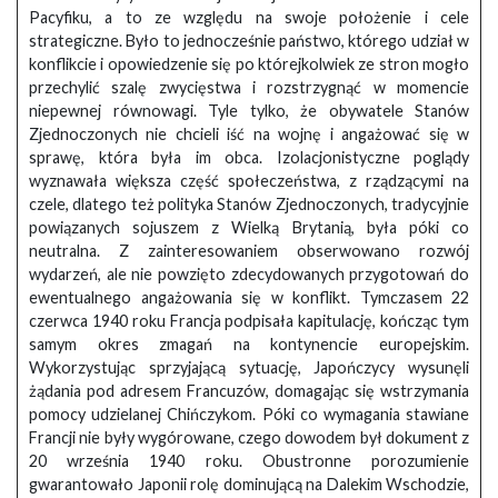
Pacyfiku, a to ze względu na swoje położenie i cele
strategiczne. Było to jednocześnie państwo, którego udział w
konflikcie i opowiedzenie się po którejkolwiek ze stron mogło
przechylić szalę zwycięstwa i rozstrzygnąć w momencie
niepewnej równowagi. Tyle tylko, że obywatele Stanów
Zjednoczonych nie chcieli iść na wojnę i angażować się w
sprawę, która była im obca. Izolacjonistyczne poglądy
wyznawała większa część społeczeństwa, z rządzącymi na
czele, dlatego też polityka Stanów Zjednoczonych, tradycyjnie
powiązanych sojuszem z Wielką Brytanią, była póki co
neutralna. Z zainteresowaniem obserwowano rozwój
wydarzeń, ale nie powzięto zdecydowanych przygotowań do
ewentualnego angażowania się w konflikt. Tymczasem 22
czerwca 1940 roku Francja podpisała kapitulację, kończąc tym
samym okres zmagań na kontynencie europejskim.
Wykorzystując sprzyjającą sytuację, Japończycy wysunęli
żądania pod adresem Francuzów, domagając się wstrzymania
pomocy udzielanej Chińczykom. Póki co wymagania stawiane
Francji nie były wygórowane, czego dowodem był dokument z
20 września 1940 roku. Obustronne porozumienie
gwarantowało Japonii rolę dominującą na Dalekim Wschodzie,