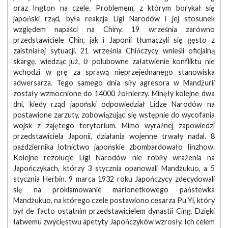
oraz Ington na czele. Problemem, z którym borykał się
japoński rząd, była reakcja Ligi Narodów i jej stosunek
względem napaści na Chiny. 19 września zarówno
przedstawiciele Chin, jak i Japonii tłumaczyli się gęsto z
zaistniałej sytuacji. 21 września Chińczycy wnieśli oficjalną
skargę, wiedząc już, iż polubowne załatwienie konfliktu nie
wchodzi w grę za sprawą nieprzejednanego stanowiska
adwersarza. Tego samego dnia siły agresora w Mandżurii
zostały wzmocnione do 14000 żołnierzy. Minęły kolejne dwa
dni, kiedy rząd japoński odpowiedział Lidze Narodów na
postawione zarzuty, zobowiązując się wstępnie do wycofania
wojsk z zajętego terytorium. Mimo wyraźnej zapowiedzi
przedstawiciela Japonii, działania wojenne trwały nadal. 8
października lotnictwo japońskie zbombardowało Iinzhow.
Kolejne rezolucje Ligi Narodów nie robiły wrażenia na
Japończykach, którzy 3 stycznia opanowali Mandżukuo, a 5
stycznia Herbin. 9 marca 1932 roku Japończycy zdecydowali
się na proklamowanie marionetkowego państewka
Mandżukuo, na którego czele postawiono cesarza Pu Yi, który
był de facto ostatnim przedstawicielem dynastii Cing. Dzięki
łatwemu zwycięstwu apetyty Japończyków wzrosły. Ich celem