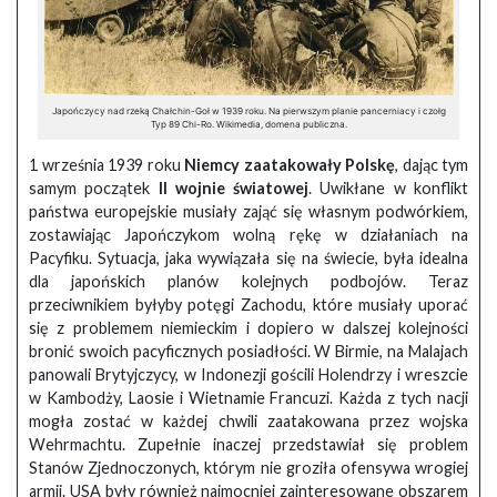
Japończycy nad rzeką Chałchin-Goł w 1939 roku. Na pierwszym planie pancerniacy i czołg
Typ 89 Chi-Ro. Wikimedia, domena publiczna.
1 września 1939 roku
Niemcy zaatakowały Polskę
, dając tym
samym początek
II wojnie światowej
. Uwikłane w konflikt
państwa europejskie musiały zająć się własnym podwórkiem,
zostawiając Japończykom wolną rękę w działaniach na
Pacyfiku. Sytuacja, jaka wywiązała się na świecie, była idealna
dla japońskich planów kolejnych podbojów. Teraz
przeciwnikiem byłyby potęgi Zachodu, które musiały uporać
się z problemem niemieckim i dopiero w dalszej kolejności
bronić swoich pacyficznych posiadłości. W Birmie, na Malajach
panowali Brytyjczycy, w Indonezji gościli Holendrzy i wreszcie
w Kambodży, Laosie i Wietnamie Francuzi. Każda z tych nacji
mogła zostać w każdej chwili zaatakowana przez wojska
Wehrmachtu. Zupełnie inaczej przedstawiał się problem
Stanów Zjednoczonych, którym nie groziła ofensywa wrogiej
armii. USA były również najmocniej zainteresowane obszarem