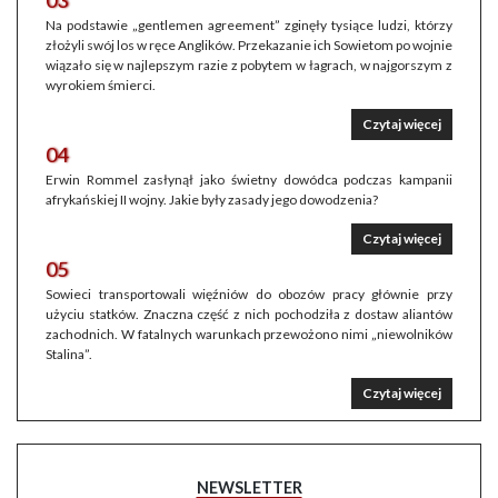
03
Na podstawie „gentlemen agreement” zginęły tysiące ludzi, którzy
złożyli swój los w ręce Anglików. Przekazanie ich Sowietom po wojnie
wiązało się w najlepszym razie z pobytem w łagrach, w najgorszym z
wyrokiem śmierci.
Czytaj więcej
04
Erwin Rommel zasłynął jako świetny dowódca podczas kampanii
afrykańskiej II wojny. Jakie były zasady jego dowodzenia?
Czytaj więcej
05
Sowieci transportowali więźniów do obozów pracy głównie przy
użyciu statków. Znaczna część z nich pochodziła z dostaw aliantów
zachodnich. W fatalnych warunkach przewożono nimi „niewolników
Stalina”.
Czytaj więcej
NEWSLETTER