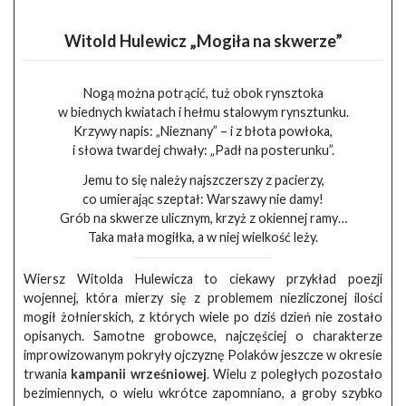
Witold Hulewicz „Mogiła na skwerze”
Nogą można potrącić, tuż obok rynsztoka
w biednych kwiatach i hełmu stalowym rynsztunku.
Krzywy napis: „Nieznany” – i z błota powłoka,
i słowa twardej chwały: „Padł na posterunku”.
Jemu to się należy najszczerszy z pacierzy,
co umierając szeptał: Warszawy nie damy!
Grób na skwerze ulicznym, krzyż z okiennej ramy…
Taka mała mogiłka, a w niej wielkość leży.
Wiersz Witolda Hulewicza to ciekawy przykład poezji
wojennej, która mierzy się z problemem niezliczonej ilości
mogił żołnierskich, z których wiele po dziś dzień nie zostało
opisanych. Samotne grobowce, najczęściej o charakterze
improwizowanym pokryły ojczyznę Polaków jeszcze w okresie
trwania
kampanii wrześniowej
. Wielu z poległych pozostało
bezimiennych, o wielu wkrótce zapomniano, a groby szybko