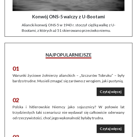
Konwój ONS-5 walczy z U-Bootami
Aliancki konwój ONS-5 w 1943 r. stoczył ciężką walkę z U-
Bootami, z których aż 51 skierowano przeciwko niemu.
NAJPOPULARNIEJSZE
01
Warunki życiowe żołnierzy alianckich – „Szczurów Tobruku” – były
bardzo trudne. Musieli zmagać się zarówno z wrogiem, jak i pustynią.
Czytaj więcej
02
Polska i hitlerowskie Niemcy jako sojusznicy? W połowie lat
trzydziestych taki scenariusz nie wydawał się całkowicie oderwany
od rzeczywistości, choć jego wykonalność byłaby trudna.
Czytaj więcej