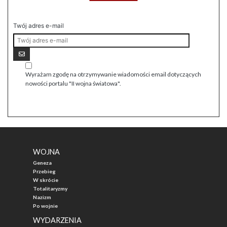
Twój adres e-mail
Wyrażam zgodę na otrzymywanie wiadomości email dotyczących
nowości portalu "II wojna światowa".
WOJNA
Geneza
Przebieg
W skrócie
Totalitaryzmy
Nazizm
Po wojnie
WYDARZENIA