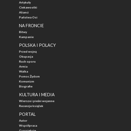
Artykuły
Ciekawostki
Alianci
Państwa Osi
NA FRONCIE
Bitwy
Kampanie
POLSKA I POLACY
Przed wojną
Okupacja
Ruch oporu
Armia
Walka
Pomoc Żydom
Komunizm
Biografie
KULTURA I MEDIA
Wiersze i pieśni wojenne
Recenzje książek
PORTAL
Autor
Współpraca
O projekcie