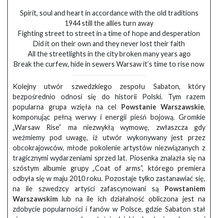
Spirit, soul and heart in accordance with the old traditions
1944 still the allies turn away
Fighting street to street in a time of hope and desperation
Did it on their own and they never lost their faith
All the streetlights in the city broken many years ago
Break the curfew, hide in sewers Warsaw it’s time to rise now
Kolejny utwór szwedzkiego zespołu Sabaton, który
bezpośrednio odnosi się do historii Polski. Tym razem
popularna grupa wzięła na cel
Powstanie Warszawskie
,
komponując pełną werwy i energii pieśń bojową. Gromkie
„Warsaw Rise” ma niezwykłą wymowę, zwłaszcza gdy
weźmiemy pod uwagę, iż utwór wykonywany jest przez
obcokrajowców, młode pokolenie artystów niezwiązanych z
tragicznymi wydarzeniami sprzed lat. Piosenka znalazła się na
szóstym albumie grupy „Coat of arms”, którego premiera
odbyła się w maju 2010 roku. Pozostaje tylko zastanawiać się,
na ile szwedzcy artyści zafascynowani są
Powstaniem
Warszawskim
lub na ile ich działalność obliczona jest na
zdobycie popularności i fanów w Polsce, gdzie Sabaton stał