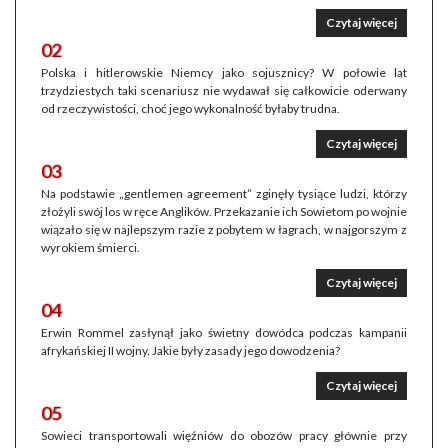
Czytaj więcej
02
Polska i hitlerowskie Niemcy jako sojusznicy? W połowie lat
trzydziestych taki scenariusz nie wydawał się całkowicie oderwany
od rzeczywistości, choć jego wykonalność byłaby trudna.
Czytaj więcej
03
Na podstawie „gentlemen agreement” zginęły tysiące ludzi, którzy
złożyli swój los w ręce Anglików. Przekazanie ich Sowietom po wojnie
wiązało się w najlepszym razie z pobytem w łagrach, w najgorszym z
wyrokiem śmierci.
Czytaj więcej
04
Erwin Rommel zasłynął jako świetny dowódca podczas kampanii
afrykańskiej II wojny. Jakie były zasady jego dowodzenia?
Czytaj więcej
05
Sowieci transportowali więźniów do obozów pracy głównie przy