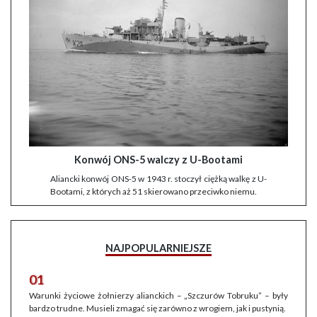
Konwój ONS-5 walczy z U-Bootami
Aliancki konwój ONS-5 w 1943 r. stoczył ciężką walkę z U-
Bootami, z których aż 51 skierowano przeciwko niemu.
NAJPOPULARNIEJSZE
01
Warunki życiowe żołnierzy alianckich – „Szczurów Tobruku” – były
bardzo trudne. Musieli zmagać się zarówno z wrogiem, jak i pustynią.