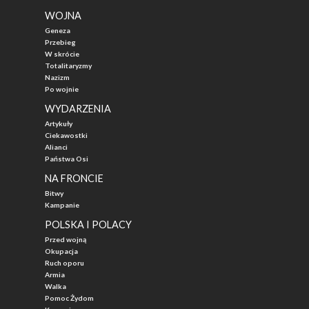
WOJNA
Geneza
Przebieg
W skrócie
Totalitaryzmy
Nazizm
Po wojnie
WYDARZENIA
Artykuły
Ciekawostki
Alianci
Państwa Osi
NA FRONCIE
Bitwy
Kampanie
POLSKA I POLACY
Przed wojną
Okupacja
Ruch oporu
Armia
Walka
Pomoc Żydom