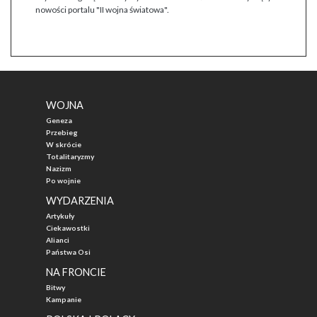
nowości portalu "II wojna światowa".
WOJNA
Geneza
Przebieg
W skrócie
Totalitaryzmy
Nazizm
Po wojnie
WYDARZENIA
Artykuły
Ciekawostki
Alianci
Państwa Osi
NA FRONCIE
Bitwy
Kampanie