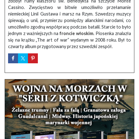
zdobył ruiny klasztoru św. Benedykta na szczycie Monte
Cassino. Zwycięstwo w bitwie umożliwiło przełamanie
niemieckiej Linii Gustawa i marsz na Rzym. Szwedzcy muzycy
śpiewają o unii, przymierzu pomiędzy alianckimi narodami, co
umożliwiło zgodną współpracę podczas batalii. Starcie to było
jednym z ważniejszych na
froncie włoskim
. Piosenka znalazła
się na krążku „The art of war” wydanym w 2008 roku. Był to
czwarty album przygotowany przez szwedzki zespół.