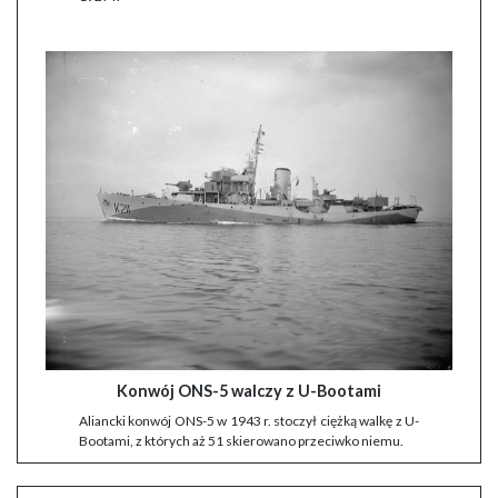
Konwój ONS-5 walczy z U-Bootami
Aliancki konwój ONS-5 w 1943 r. stoczył ciężką walkę z U-
Bootami, z których aż 51 skierowano przeciwko niemu.