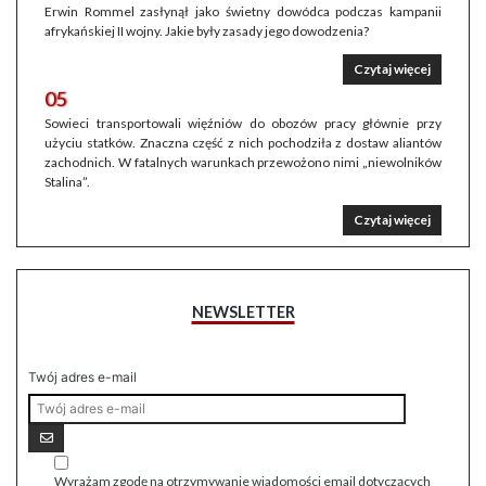
Erwin Rommel zasłynął jako świetny dowódca podczas kampanii
afrykańskiej II wojny. Jakie były zasady jego dowodzenia?
Czytaj więcej
05
Sowieci transportowali więźniów do obozów pracy głównie przy
użyciu statków. Znaczna część z nich pochodziła z dostaw aliantów
zachodnich. W fatalnych warunkach przewożono nimi „niewolników
Stalina”.
Czytaj więcej
NEWSLETTER
Twój adres e-mail
Wyrażam zgodę na otrzymywanie wiadomości email dotyczących