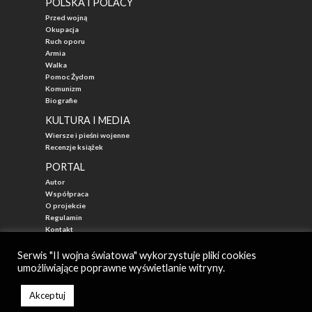
POLSKA I POLACY
Przed wojną
Okupacja
Ruch oporu
Armia
Walka
Pomoc Żydom
Komunizm
Biografie
KULTURA I MEDIA
Wiersze i pieśni wojenne
Recenzje książek
PORTAL
Autor
Współpraca
O projekcie
Regulamin
Kontakt
"Przed Waszą Erą"
Serwis "II wojna światowa" wykorzystuje pliki cookies
umożliwiające poprawne wyświetlanie witryny.
© 2026
II WOJNA ŚWIATOWA - najlepszy portal poświęcony historii
Autor: Mateusz Łabuz
Akceptuj
Zarząd: Katarzyna Mika-Łabuz