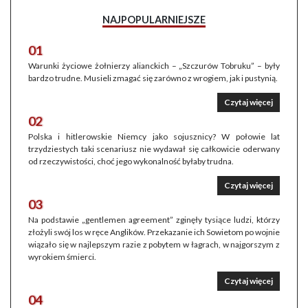
NAJPOPULARNIEJSZE
01
Warunki życiowe żołnierzy alianckich – „Szczurów Tobruku” – były
bardzo trudne. Musieli zmagać się zarówno z wrogiem, jak i pustynią.
Czytaj więcej
02
Polska i hitlerowskie Niemcy jako sojusznicy? W połowie lat
trzydziestych taki scenariusz nie wydawał się całkowicie oderwany
od rzeczywistości, choć jego wykonalność byłaby trudna.
Czytaj więcej
03
Na podstawie „gentlemen agreement” zginęły tysiące ludzi, którzy
złożyli swój los w ręce Anglików. Przekazanie ich Sowietom po wojnie
wiązało się w najlepszym razie z pobytem w łagrach, w najgorszym z
wyrokiem śmierci.
Czytaj więcej
04