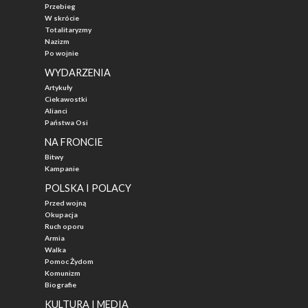
Przebieg
W skrócie
Totalitaryzmy
Nazizm
Po wojnie
WYDARZENIA
Artykuły
Ciekawostki
Alianci
Państwa Osi
NA FRONCIE
Bitwy
Kampanie
POLSKA I POLACY
Przed wojną
Okupacja
Ruch oporu
Armia
Walka
Pomoc Żydom
Komunizm
Biografie
KULTURA I MEDIA