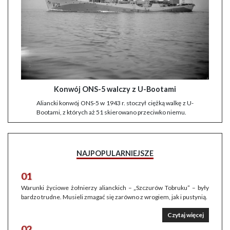
Konwój ONS-5 walczy z U-Bootami
Aliancki konwój ONS-5 w 1943 r. stoczył ciężką walkę z U-
Bootami, z których aż 51 skierowano przeciwko niemu.
NAJPOPULARNIEJSZE
01
Warunki życiowe żołnierzy alianckich – „Szczurów Tobruku” – były
bardzo trudne. Musieli zmagać się zarówno z wrogiem, jak i pustynią.
Czytaj więcej
02