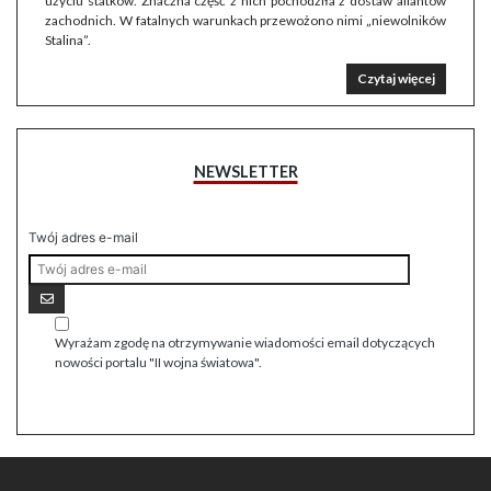
użyciu statków. Znaczna część z nich pochodziła z dostaw aliantów
zachodnich. W fatalnych warunkach przewożono nimi „niewolników
Stalina”.
Czytaj więcej
NEWSLETTER
Twój adres e-mail
Wyrażam zgodę na otrzymywanie wiadomości email dotyczących
nowości portalu "II wojna światowa".