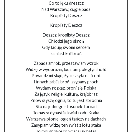
Co to lęku dreszcz
Nad Warszawą ciągle pada
Kroplisty Deszcz
Kroplisty Deszcz
Deszcz, kroplisty Deszcz
Chłodzi jego skroń
Gdy ładuję swoim sercem
zamiast kuli broń
Zapada zmrok, przestawiam wzrok
Widzę w wyobraźni, ludziom poległym hołd
Powiedz mi skąd, życie zsyła na front
I innych zabija broń, zsypany proch
Wydany rozkaz, broni się Polska
Za język, religie, kulturę, krajobraz
Znów słyszę ognia, to tu jest zbrodnia
Stu na jednego stosunek Tornad
To nasza dynastia, kwiat rodu Kraka
Warszawa płonie, ogień tańczy na dachach
Zasypiam widzę ten świat z lotu ptaka
To mój spokój co wraca jak hałas