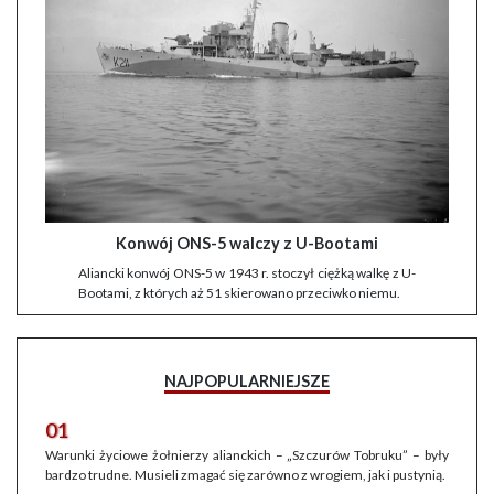
Konwój ONS-5 walczy z U-Bootami
Aliancki konwój ONS-5 w 1943 r. stoczył ciężką walkę z U-
Bootami, z których aż 51 skierowano przeciwko niemu.
NAJPOPULARNIEJSZE
01
Warunki życiowe żołnierzy alianckich – „Szczurów Tobruku” – były
bardzo trudne. Musieli zmagać się zarówno z wrogiem, jak i pustynią.