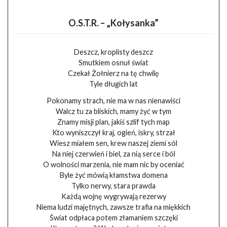
O.S.T.R. – „Kołysanka”
Deszcz, kroplisty deszcz
Smutkiem osnuł świat
Czekał Żołnierz na tę chwilę
Tyle długich lat
Pokonamy strach, nie ma w nas nienawiści
Walcz tu za bliskich, mamy żyć w tym
Znamy misji plan, jakiś szlif tych map
Kto wyniszczył kraj, ogień, iskry, strzał
Wiesz miałem sen, krew naszej ziemi sól
Na niej czerwień i biel, za nią serce i ból
O wolności marzenia, nie mam nic by oceniać
Byle żyć mówią kłamstwa domena
Tylko nerwy, stara prawda
Każdą wojnę wygrywają rezerwy
Niema ludzi majętnych, zawsze trafia na miękkich
Świat odpłaca potem złamaniem szczęki