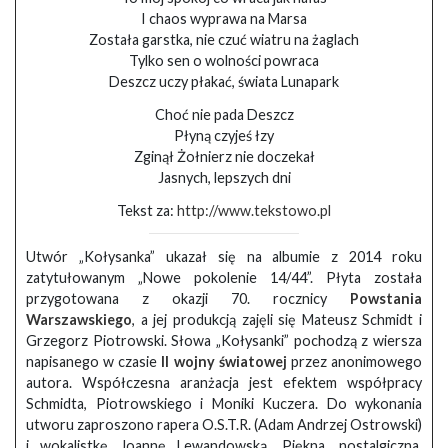
I chaos wyprawa na Marsa
Została garstka, nie czuć wiatru na żaglach
Tylko sen o wolności powraca
Deszcz uczy płakać, świata Lunapark
Choć nie pada Deszcz
Płyną czyjeś łzy
Zginął Żołnierz nie doczekał
Jasnych, lepszych dni
Tekst za:
http://www.tekstowo.pl
Utwór „Kołysanka” ukazał się na albumie z 2014 roku
zatytułowanym „Nowe pokolenie 14/44”. Płyta została
przygotowana z okazji 70. rocznicy
Powstania
Warszawskiego
, a jej produkcją zajęli się Mateusz Schmidt i
Grzegorz Piotrowski. Słowa „Kołysanki” pochodzą z wiersza
napisanego w czasie
II wojny światowej
przez anonimowego
autora. Współczesna aranżacja jest efektem współpracy
Schmidta, Piotrowskiego i Moniki Kuczera. Do wykonania
utworu zaproszono rapera O.S.T.R. (Adam Andrzej Ostrowski)
i wokalistkę Joannę Lewandowską. Piękna, nostalgiczna,