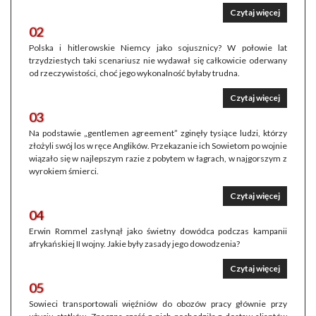
Czytaj więcej
02
Polska i hitlerowskie Niemcy jako sojusznicy? W połowie lat
trzydziestych taki scenariusz nie wydawał się całkowicie oderwany
od rzeczywistości, choć jego wykonalność byłaby trudna.
Czytaj więcej
03
Na podstawie „gentlemen agreement” zginęły tysiące ludzi, którzy
złożyli swój los w ręce Anglików. Przekazanie ich Sowietom po wojnie
wiązało się w najlepszym razie z pobytem w łagrach, w najgorszym z
wyrokiem śmierci.
Czytaj więcej
04
Erwin Rommel zasłynął jako świetny dowódca podczas kampanii
afrykańskiej II wojny. Jakie były zasady jego dowodzenia?
Czytaj więcej
05
Sowieci transportowali więźniów do obozów pracy głównie przy