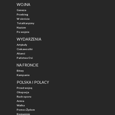
WOJNA
Geneza
Przebieg
W skrócie
Totalitaryzmy
Nazizm
Po wojnie
WYDARZENIA
Artykuły
Ciekawostki
Alianci
Państwa Osi
NA FRONCIE
Bitwy
Kampanie
POLSKA I POLACY
Przed wojną
Okupacja
Ruch oporu
Armia
Walka
Pomoc Żydom
Komunizm