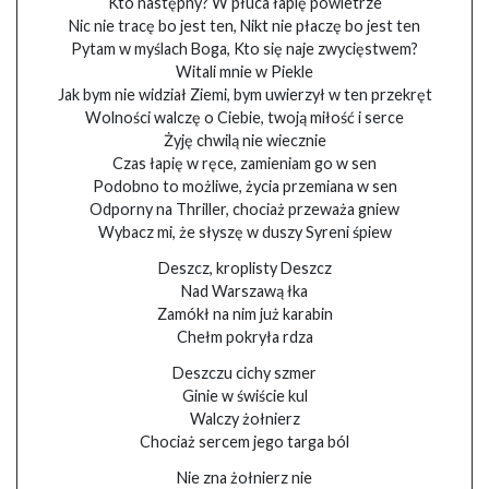
Kto następny? W płuca łapię powietrze
Nic nie tracę bo jest ten, Nikt nie płaczę bo jest ten
Pytam w myślach Boga, Kto się naje zwycięstwem?
Witali mnie w Piekle
Jak bym nie widział Ziemi, bym uwierzył w ten przekręt
Wolności walczę o Ciebie, twoją miłość i serce
Żyję chwilą nie wiecznie
Czas łapię w ręce, zamieniam go w sen
Podobno to możliwe, życia przemiana w sen
Odporny na Thriller, chociaż przeważa gniew
Wybacz mi, że słyszę w duszy Syreni śpiew
Deszcz, kroplisty Deszcz
Nad Warszawą łka
Zamókł na nim już karabin
Chełm pokryła rdza
Deszczu cichy szmer
Ginie w świście kul
Walczy żołnierz
Chociaż sercem jego targa ból
Nie zna żołnierz nie