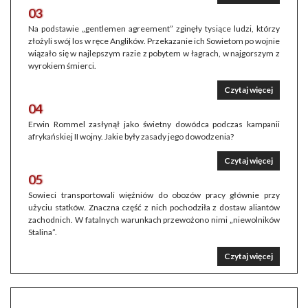
03
Na podstawie „gentlemen agreement” zginęły tysiące ludzi, którzy
złożyli swój los w ręce Anglików. Przekazanie ich Sowietom po wojnie
wiązało się w najlepszym razie z pobytem w łagrach, w najgorszym z
wyrokiem śmierci.
Czytaj więcej
04
Erwin Rommel zasłynął jako świetny dowódca podczas kampanii
afrykańskiej II wojny. Jakie były zasady jego dowodzenia?
Czytaj więcej
05
Sowieci transportowali więźniów do obozów pracy głównie przy
użyciu statków. Znaczna część z nich pochodziła z dostaw aliantów
zachodnich. W fatalnych warunkach przewożono nimi „niewolników
Stalina”.
Czytaj więcej