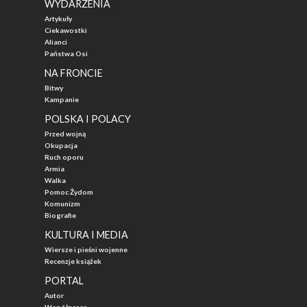
WYDARZENIA
Artykuły
Ciekawostki
Alianci
Państwa Osi
NA FRONCIE
Bitwy
Kampanie
POLSKA I POLACY
Przed wojną
Okupacja
Ruch oporu
Armia
Walka
Pomoc Żydom
Komunizm
Biografie
KULTURA I MEDIA
Wiersze i pieśni wojenne
Recenzje książek
PORTAL
Autor