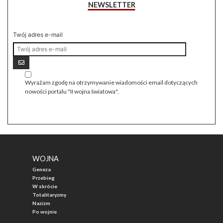
NEWSLETTER
Twój adres e-mail
Wyrażam zgodę na otrzymywanie wiadomości email dotyczących
nowości portalu "II wojna światowa".
WOJNA
Geneza
Przebieg
W skrócie
Totalitaryzmy
Nazizm
Po wojnie