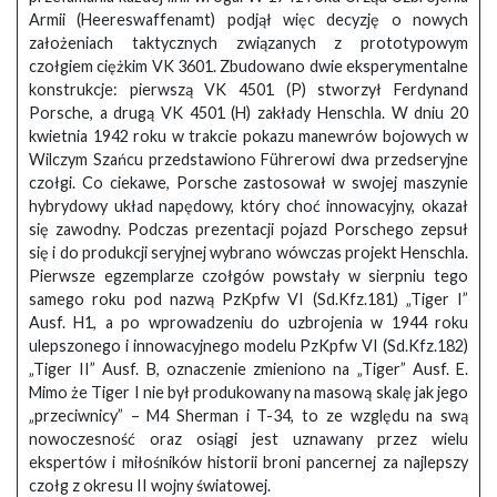
Armii (Heereswaffenamt) podjął więc decyzję o nowych
założeniach taktycznych związanych z prototypowym
czołgiem ciężkim VK 3601. Zbudowano dwie eksperymentalne
konstrukcje: pierwszą VK 4501 (P) stworzył Ferdynand
Porsche, a drugą VK 4501 (H) zakłady Henschla. W dniu 20
kwietnia 1942 roku w trakcie pokazu manewrów bojowych w
Wilczym Szańcu przedstawiono Führerowi dwa przedseryjne
czołgi. Co ciekawe, Porsche zastosował w swojej maszynie
hybrydowy układ napędowy, który choć innowacyjny, okazał
się zawodny. Podczas prezentacji pojazd Porschego zepsuł
się i do produkcji seryjnej wybrano wówczas projekt Henschla.
Pierwsze egzemplarze czołgów powstały w sierpniu tego
samego roku pod nazwą PzKpfw VI (Sd.Kfz.181) „Tiger I”
Ausf. H1, a po wprowadzeniu do uzbrojenia w 1944 roku
ulepszonego i innowacyjnego modelu PzKpfw VI (Sd.Kfz.182)
„Tiger II” Ausf. B, oznaczenie zmieniono na „Tiger” Ausf. E.
Mimo że Tiger I nie był produkowany na masową skalę jak jego
„przeciwnicy” – M4 Sherman i T-34, to ze względu na swą
nowoczesność oraz osiągi jest uznawany przez wielu
ekspertów i miłośników historii broni pancernej za najlepszy
czołg z okresu II wojny światowej.