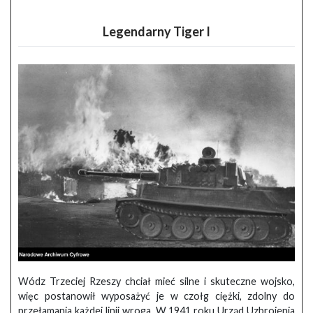
Legendarny Tiger I
Wódz Trzeciej Rzeszy chciał mieć silne i skuteczne wojsko,
więc postanowił wyposażyć je w czołg ciężki, zdolny do
przełamania każdej linii wroga. W 1941 roku Urząd Uzbrojenia