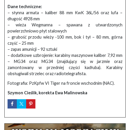
Dane techniczne:
– słynna armata – kaliber 88 mm KwK 36L/56 oraz lufa –
długość 4928 mm
– wieża Wegmanna – spawana z utwardzonych
powierzchniowo płyt stalowych
– grubość przodu wieży -100 mm, bok i tył – 80 mm, górna
część – 25 mm
– zapas amunicji – 92 sztuki
– dodatkowe uzbrojenie: karabiny maszynowe kaliber 7,92 mm
– MG34 oraz MG34 (znajdujący się w jarzmie oraz
zamontowany w przedniej części kadłuba). Karabiny
obsługiwali strzelec oraz radiotelegrafista.
Fotografia: PzKpfw VI Tiger na froncie wschodnim (NAC).
Szymon Cieślik, korekta Ewa Malinowska