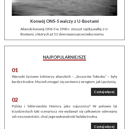
Konwój ONS-5 walczy z U-Bootami
Aliancki konwój ONS-5 w 1943 r. stoczył ciężką walkę z U-
Bootami, z których aż 51 skierowano przeciwko niemu.
NAJPOPULARNIEJSZE
01
Warunki życiowe żołnierzy alianckich – „Szczurów Tobruku” – były
bardzo trudne. Musieli zmagać się zarówno z wrogiem, jak i pustynią.
Czytaj więcej
02
Polska i hitlerowskie Niemcy jako sojusznicy? W połowie lat
trzydziestych taki scenariusz nie wydawał się całkowicie oderwany
od rzeczywistości, choć jego wykonalność byłaby trudna.
Czytaj więcej