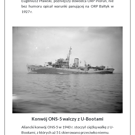
Eugeniusz Pławski, późniejszy dowódca ORP Piorun, nie
bez humoru opisał warunki panującej na ORP Bałtyk w
1927 r.
Konwój ONS-5 walczy z U-Bootami
Aliancki konwój ONS-5 w 1943 r. stoczył ciężką walkę z U-
Bootami, z których aż 51 skierowano przeciwko niemu.