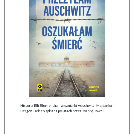
Historia Elli Blumenthal, więźniarki Auschwitz, Majdanka i
Bergen-Belsen spisana po latach przez Joannę Jowell.