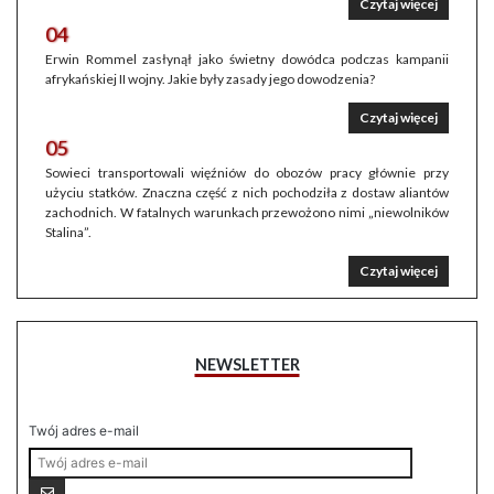
Czytaj więcej
04
Erwin Rommel zasłynął jako świetny dowódca podczas kampanii
afrykańskiej II wojny. Jakie były zasady jego dowodzenia?
Czytaj więcej
05
Sowieci transportowali więźniów do obozów pracy głównie przy
użyciu statków. Znaczna część z nich pochodziła z dostaw aliantów
zachodnich. W fatalnych warunkach przewożono nimi „niewolników
Stalina”.
Czytaj więcej
NEWSLETTER
Twój adres e-mail