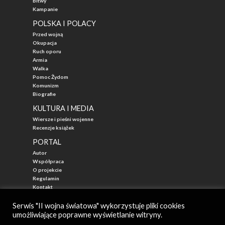
Bitwy
Kampanie
POLSKA I POLACY
Przed wojną
Okupacja
Ruch oporu
Armia
Walka
Pomoc Żydom
Komunizm
Biografie
KULTURA I MEDIA
Wiersze i pieśni wojenne
Recenzje książek
PORTAL
Autor
Współpraca
O projekcie
Regulamin
Kontakt
"Przed Waszą Erą"
Serwis "II wojna światowa" wykorzystuje pliki cookies
umożliwiające poprawne wyświetlanie witryny.
© 2026
II WOJNA ŚWIATOWA - najlepszy portal poświęcony historii