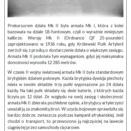
Prekursorem działa Mk II była armata Mk I, która z kolei
bazowała na dziale 18-funtowym, czyli o wyraźnie mniejszym
kalibrze. Wersję Mk II (Ordnance QF 25-pounder)
zaprojektowano w 1936 roku, gdy Królewski Pułk Artylerii
zwrócił się z prośbą o dostarczenie działa o większym zasięgu.
Armata Mk II podołała tym wymaganiom, gdyż jej maksymalna
donośności wynosiła 12 285 metrów.
W czasie II wojny światowej armata Mk II była standardowym
brytyjskim działem polowym. Każda brytyjska dywizja piechoty
miała w swoim składzie trzy pułki wyposażone po 24 działa
każdy. Na taki pułk składały się dwie baterie, z których każda
liczyła po 12 dział. Ze względu na swój zasięg i skuteczność
armata Mk II zbierała pochlebne opinie, a brytyjscy artylerzyści
uważali ją za znakomitą broń. W użyciu bojowym sprawdziła się
bardzo dobrze, zwłaszcza podczas kampanii afrykańskiej. Jeśli
chodzi o transport, to przewożono ją najczęściej na lawecie
ciągniętej przez samochody ciężarowe.