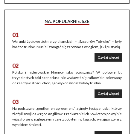
NAJPOPULARNIEJSZE
01
Warunki życiowe żołnierzy alianckich – „Szczurów Tobruku” – były
bardzo trudne. Musieli zmagać się zarówno z wrogiem, jak i pustynią.
Czytaj więcej
02
Polska i hitlerowskie Niemcy jako sojusznicy? W połowie lat
trzydziestych taki scenariusz nie wydawał się całkowicie oderwany
od rzeczywistości, choć jego wykonalność byłaby trudna.
Czytaj więcej
03
Na podstawie „gentlemen agreement” zginęły tysiące ludzi, którzy
złożyli swój los w ręce Anglików. Przekazanie ich Sowietom po wojnie
wiązało się w najlepszym razie z pobytem w łagrach, w najgorszym z
wyrokiem śmierci.