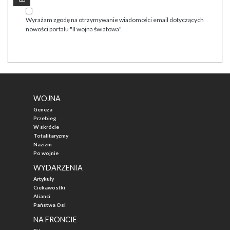
Wyrażam zgodę na otrzymywanie wiadomości email dotyczących
nowości portalu "II wojna światowa".
WOJNA
Geneza
Przebieg
W skrócie
Totalitaryzmy
Nazizm
Po wojnie
WYDARZENIA
Artykuły
Ciekawostki
Alianci
Państwa Osi
NA FRONCIE