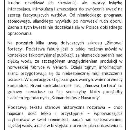
trudno oczekiwać ich rozwiania), ale tworzy książkę
interesującą, intrygującą i zmuszającą do zwrócenia uwagi na
szereg fascynujących wątków. Od niemieckiego programu
atomowego, alianckiego wywiadu po norweski ruch oporu.
Żadna z tych kwestii nie doczekała się w Polsce dokładnego
opracowania.
Na początek kilka uwag dotyczących zakresu ,,Zimowej
fortecy”. Podstawą fabuły, jeśli o takiej możemy mówić w
kontekście tak pomyślanej publikacji, są niemieckie badania nad
ciężką wodą, ze szczególnym uwzględnieniem produkcji w
norweskiej fabryce w Vemork. Dzięki tajnym informacjom
alianci przygotowują się do niebezpiecznej misji zniszczenia
ośrodka. W operację zostają zaangażowani głównie norwescy
komandosi. Brzmi spektakularnie? Tak, ,,Zimowa forteca” to
gotowy scenariusz na film sensacyjny, który podążałby
szlakiem legendarnych ,,Komandosów z Navarony”.
Podstawę tekstu stanowi historyczna rozprawa – choć
napisana dość lekko i przystępnie – wprowadzająca
czytelników w świat niemieckich badań nad zastosowaniem
ciężkiej wody, a dalej w brytyjsko-norweski plan unicestwienia