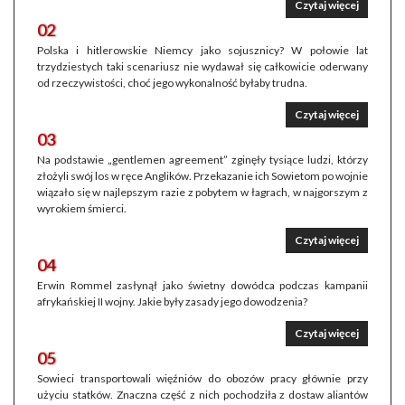
Czytaj więcej
02
Polska i hitlerowskie Niemcy jako sojusznicy? W połowie lat
trzydziestych taki scenariusz nie wydawał się całkowicie oderwany
od rzeczywistości, choć jego wykonalność byłaby trudna.
Czytaj więcej
03
Na podstawie „gentlemen agreement” zginęły tysiące ludzi, którzy
złożyli swój los w ręce Anglików. Przekazanie ich Sowietom po wojnie
wiązało się w najlepszym razie z pobytem w łagrach, w najgorszym z
wyrokiem śmierci.
Czytaj więcej
04
Erwin Rommel zasłynął jako świetny dowódca podczas kampanii
afrykańskiej II wojny. Jakie były zasady jego dowodzenia?
Czytaj więcej
05
Sowieci transportowali więźniów do obozów pracy głównie przy
użyciu statków. Znaczna część z nich pochodziła z dostaw aliantów