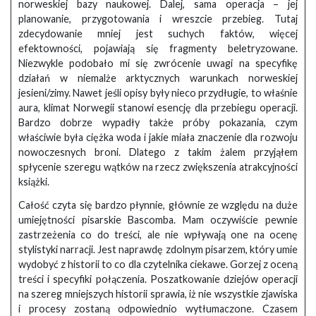
norweskiej bazy naukowej. Dalej, sama operacja – jej
planowanie, przygotowania i wreszcie przebieg. Tutaj
zdecydowanie mniej jest suchych faktów, więcej
efektowności, pojawiają się fragmenty beletryzowane.
Niezwykle podobało mi się zwrócenie uwagi na specyfikę
działań w niemalże arktycznych warunkach norweskiej
jesieni/zimy. Nawet jeśli opisy były nieco przydługie, to właśnie
aura, klimat Norwegii stanowi esencję dla przebiegu operacji.
Bardzo dobrze wypadły także próby pokazania, czym
właściwie była ciężka woda i jakie miała znaczenie dla rozwoju
nowoczesnych broni. Dlatego z takim żalem przyjąłem
spłycenie szeregu wątków na rzecz zwiększenia atrakcyjności
książki.
Całość czyta się bardzo płynnie, głównie ze względu na duże
umiejętności pisarskie Bascomba. Mam oczywiście pewnie
zastrzeżenia co do treści, ale nie wpływają one na ocenę
stylistyki narracji. Jest naprawdę zdolnym pisarzem, który umie
wydobyć z historii to co dla czytelnika ciekawe. Gorzej z oceną
treści i specyfiki połączenia. Poszatkowanie dziejów operacji
na szereg mniejszych historii sprawia, iż nie wszystkie zjawiska
i procesy zostaną odpowiednio wytłumaczone. Czasem