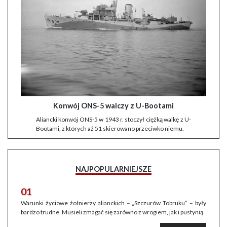
Konwój ONS-5 walczy z U-Bootami
Aliancki konwój ONS-5 w 1943 r. stoczył ciężką walkę z U-
Bootami, z których aż 51 skierowano przeciwko niemu.
NAJPOPULARNIEJSZE
01
Warunki życiowe żołnierzy alianckich – „Szczurów Tobruku” – były
bardzo trudne. Musieli zmagać się zarówno z wrogiem, jak i pustynią.