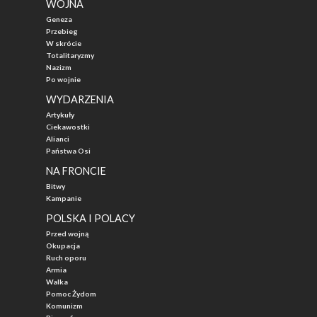
WOJNA
Geneza
Przebieg
W skrócie
Totalitaryzmy
Nazizm
Po wojnie
WYDARZENIA
Artykuły
Ciekawostki
Alianci
Państwa Osi
NA FRONCIE
Bitwy
Kampanie
POLSKA I POLACY
Przed wojną
Okupacja
Ruch oporu
Armia
Walka
Pomoc Żydom
Komunizm