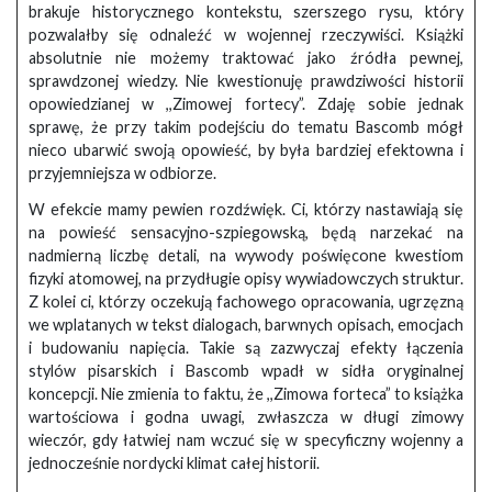
brakuje historycznego kontekstu, szerszego rysu, który
pozwalałby się odnaleźć w wojennej rzeczywiści. Książki
absolutnie nie możemy traktować jako źródła pewnej,
sprawdzonej wiedzy. Nie kwestionuję prawdziwości historii
opowiedzianej w ,,Zimowej fortecy”. Zdaję sobie jednak
sprawę, że przy takim podejściu do tematu Bascomb mógł
nieco ubarwić swoją opowieść, by była bardziej efektowna i
przyjemniejsza w odbiorze.
W efekcie mamy pewien rozdźwięk. Ci, którzy nastawiają się
na powieść sensacyjno-szpiegowską, będą narzekać na
nadmierną liczbę detali, na wywody poświęcone kwestiom
fizyki atomowej, na przydługie opisy wywiadowczych struktur.
Z kolei ci, którzy oczekują fachowego opracowania, ugrzęzną
we wplatanych w tekst dialogach, barwnych opisach, emocjach
i budowaniu napięcia. Takie są zazwyczaj efekty łączenia
stylów pisarskich i Bascomb wpadł w sidła oryginalnej
koncepcji. Nie zmienia to faktu, że ,,Zimowa forteca” to książka
wartościowa i godna uwagi, zwłaszcza w długi zimowy
wieczór, gdy łatwiej nam wczuć się w specyficzny wojenny a
jednocześnie nordycki klimat całej historii.