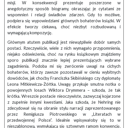
misji. W konsekwencji prezentuje poszerzone w
anegdotyczny sposób biogramy, okraszając je cytatami ze
wspomnień i relacji świadków zdarzeń. Gdy to możliwe,
podpiera się wypowiedziami głównych bohaterów książki. W
efekcie tworzy ciekawą, choć niezbyt rozbudowaną i
wymagającą kompozycję.
Głównym atutem publikacji jest niewątpliwie dobór samych
postaci. Rzeczywiście, wiele z nich wymagało przypomnienia,
niejako odświeżenia, choć na rynku książkowym znajdziemy
sporo publikacji znacznie lepiej prezentujących wybrane
zagadnienia. Podoba mi się zwrócenie uwagi na cichych
bohaterów, którzy zawsze pozostawali w cieniu wybitnych
dowódców, jak choćby Franciszka Skibińskiego czy dyplomatę
Leona Mitkiewicza-Żółtka. Uwagę przykuje smutna notka o
powojennych losach Wiktora Drymmera – szkoda, że tak
krótka. Wreszcie postacie nieoczywiste, zazwyczaj kojarzone
z zupełnie innymi kwestiami. Jaka szkoda, że Nehring nie
zdecydował się na obranie stylu narracji zaprezentowanego
przez Remigiusza Piotrowskiego w „Literatach w
przedwojennej Polsce”. Idealnie wpisywałoby się to w
nieszablonową, wymykającą się sztywnym ramom konwencję.