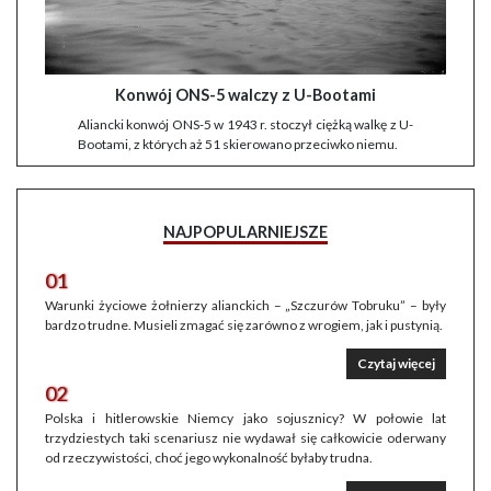
Konwój ONS-5 walczy z U-Bootami
Aliancki konwój ONS-5 w 1943 r. stoczył ciężką walkę z U-
Bootami, z których aż 51 skierowano przeciwko niemu.
NAJPOPULARNIEJSZE
01
Warunki życiowe żołnierzy alianckich – „Szczurów Tobruku” – były
bardzo trudne. Musieli zmagać się zarówno z wrogiem, jak i pustynią.
Czytaj więcej
02
Polska i hitlerowskie Niemcy jako sojusznicy? W połowie lat
trzydziestych taki scenariusz nie wydawał się całkowicie oderwany
od rzeczywistości, choć jego wykonalność byłaby trudna.