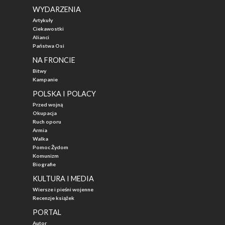
WYDARZENIA
Artykuły
Ciekawostki
Alianci
Państwa Osi
NA FRONCIE
Bitwy
Kampanie
POLSKA I POLACY
Przed wojną
Okupacja
Ruch oporu
Armia
Walka
Pomoc Żydom
Komunizm
Biografie
KULTURA I MEDIA
Wiersze i pieśni wojenne
Recenzje książek
PORTAL
Autor