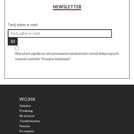
NEWSLETTER
Twój adres e-mail
Wyrażam zgodę na otrzymywanie wiadomości email dotyczących
nowości portalu "II wojna światowa".
WOJNA
Geneza
Przebieg
W skrócie
Totalitaryzmy
Nazizm
Po wojnie