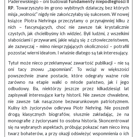
Paderewskiego – oni budowali
fundamenty niepodległości II
RP
. Towarzyszyło im grono wybitnych działaczy, bez których
misja „wolność” nigdy nie zakończyłaby się sukcesem. W nowej
książce Piotra Nehringa przeczytamy o przynajmniej kilku z
nich – fascynujących, choć nie zawsze tak krystalicznie
czystych, jak chcielibyśmy ich widzieć. Byli ludźmi, z wszelkimi
słabościami i przywarami, jakie wiążą się z człowieczeństwem,
ale zazwyczaj – mimo niesprzyjających okoliczności – potrafili
pozostać wierni ideałom. I właśnie dlatego są tak interesujący.
Tytuł może nieco przekłamywać zawartość publikacji – nie są
oni tacy znowu „zapomniani”. To wciąż w większości
powszechnie znane postacie, które odegrały ważne role
zarówno na etapie walki o młode państwo, jak i jego
odbudowy. Ba, niektórzy jeszcze przez kilkadziesiąt lat
zapisywali interesujące karty historii. Nie zawsze chwalebne,
nie zawsze tak nasączone bezwarunkowym patriotyzmem.
Kulisy ich życiorysów odkrywa Piotr Nehring. Nie poszedł
drogą klasycznych biografów, słusznie zakładając, że na
monografie z życiorysami to osobna historia. Skoncentrował
się na wybranych aspektach, próbując pokazać nam nieco inną
twarz bohaterów, a przy okazji odświeżyć wspomnienia o ich