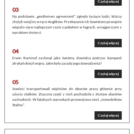
Czytaj więcej
03
Na podstawie „gentlemen agreement” zginęły tysiące ludzi, którzy
złożyli swój los w ręce Anglików. Przekazanie ich Sowietom po wojnie
wiązało się w najlepszym razie z pobytem w łagrach, w najgorszym z
wyrokiem śmierci.
Czytaj więcej
04
Erwin Rommel zasłynął jako świetny dowódca podczas kampanii
afrykańskiej II wojny. Jakie były zasady jego dowodzenia?
Czytaj więcej
05
Sowieci transportowali więźniów do obozów pracy głównie przy
użyciu statków. Znaczna część z nich pochodziła z dostaw aliantów
zachodnich. W fatalnych warunkach przewożono nimi „niewolników
Stalina”.
Czytaj więcej