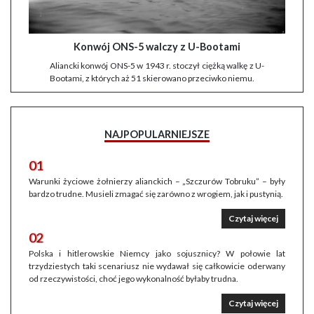
Konwój ONS-5 walczy z U-Bootami
Aliancki konwój ONS-5 w 1943 r. stoczył ciężką walkę z U-
Bootami, z których aż 51 skierowano przeciwko niemu.
NAJPOPULARNIEJSZE
01
Warunki życiowe żołnierzy alianckich – „Szczurów Tobruku” – były
bardzo trudne. Musieli zmagać się zarówno z wrogiem, jak i pustynią.
Czytaj więcej
02
Polska i hitlerowskie Niemcy jako sojusznicy? W połowie lat
trzydziestych taki scenariusz nie wydawał się całkowicie oderwany
od rzeczywistości, choć jego wykonalność byłaby trudna.
Czytaj więcej