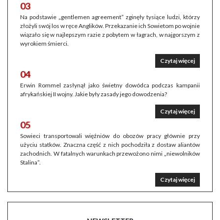
03
Na podstawie „gentlemen agreement” zginęły tysiące ludzi, którzy
złożyli swój los w ręce Anglików. Przekazanie ich Sowietom po wojnie
wiązało się w najlepszym razie z pobytem w łagrach, w najgorszym z
wyrokiem śmierci.
Czytaj więcej
04
Erwin Rommel zasłynął jako świetny dowódca podczas kampanii
afrykańskiej II wojny. Jakie były zasady jego dowodzenia?
Czytaj więcej
05
Sowieci transportowali więźniów do obozów pracy głównie przy
użyciu statków. Znaczna część z nich pochodziła z dostaw aliantów
zachodnich. W fatalnych warunkach przewożono nimi „niewolników
Stalina”.
Czytaj więcej