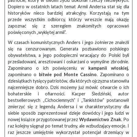
patriocie, który w swoim życiu dokonał rzeczy niezwykłych.
Dopiero w ostatnich latach temat Armii Andersa stał się dla
historyków nieco bardziej atrakcyjny. Korzystają na tym
przede wszystkim odbiorcy, którzy wreszcie mają okazję
zapoznać się z szeregiem znakomitych opracowań
poświęconych „wyklętej armii”.
W czasach komunistycznych Anders i jego żołnierze znaleźli
się na cenzurowanym. Generała pozbawiono polskiego
obywatelstwa, a jego podopieczni wracający do Polski byli
prześladowani, aresztowani i oskarżani o wymyślne zbrodnie.
Zapominano o ich poświęceniu w
kampanii włoskiej
,
zapominano o
bitwie pod Monte Cassino
. Zapominano o
dziesiątkach tysięcy patriotów, dla których ojczyzna stanowiła
najcenniejsze dobro. Dziś możemy już mówić otwarcie o ich
bohaterskie i ofiarności. Kacper Śledziński, autor
bestsellerowych „Cichociemnych” i „Tankistów” postanowił
zmierzyć się z legendą Andersa i w charakterystyczny dla
siebie sposób zaprezentował dzieje dowódcy i jego ludzi w
nowej książce przygotowanej przez
Wydawnictwo Znak
. Po
raz kolejny sięgnął po temat trudny, ale wzbudzający emocje. I
raz jeszcze umiejętnie wykorzystał potencjał drzemiący w