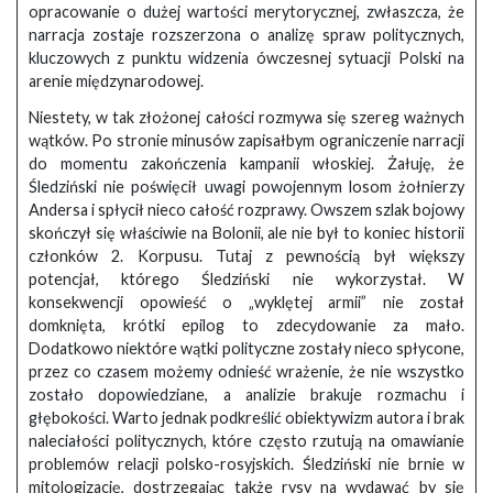
opracowanie o dużej wartości merytorycznej, zwłaszcza, że
narracja zostaje rozszerzona o analizę spraw politycznych,
kluczowych z punktu widzenia ówczesnej sytuacji Polski na
arenie międzynarodowej.
Niestety, w tak złożonej całości rozmywa się szereg ważnych
wątków. Po stronie minusów zapisałbym ograniczenie narracji
do momentu zakończenia kampanii włoskiej. Żałuję, że
Śledziński nie poświęcił uwagi powojennym losom żołnierzy
Andersa i spłycił nieco całość rozprawy. Owszem szlak bojowy
skończył się właściwie na Bolonii, ale nie był to koniec historii
członków 2. Korpusu. Tutaj z pewnością był większy
potencjał, którego Śledziński nie wykorzystał. W
konsekwencji opowieść o „wyklętej armii” nie został
domknięta, krótki epilog to zdecydowanie za mało.
Dodatkowo niektóre wątki polityczne zostały nieco spłycone,
przez co czasem możemy odnieść wrażenie, że nie wszystko
zostało dopowiedziane, a analizie brakuje rozmachu i
głębokości. Warto jednak podkreślić obiektywizm autora i brak
naleciałości politycznych, które często rzutują na omawianie
problemów relacji polsko-rosyjskich. Śledziński nie brnie w
mitologizację, dostrzegając także rysy na wydawać by się