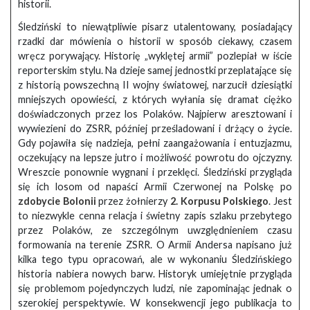
historii.
Śledziński to niewątpliwie pisarz utalentowany, posiadający
rzadki dar mówienia o historii w sposób ciekawy, czasem
wręcz porywający. Historię „wyklętej armii” pozlepiał w iście
reporterskim stylu. Na dzieje samej jednostki przeplatające się
z historią powszechną II wojny światowej, narzucił dziesiątki
mniejszych opowieści, z których wyłania się dramat ciężko
doświadczonych przez los Polaków. Najpierw aresztowani i
wywiezieni do ZSRR, później prześladowani i drżący o życie.
Gdy pojawiła się nadzieja, pełni zaangażowania i entuzjazmu,
oczekujący na lepsze jutro i możliwość powrotu do ojczyzny.
Wreszcie ponownie wygnani i przeklęci. Śledziński przygląda
się ich losom od napaści Armii Czerwonej na Polskę po
zdobycie Bolonii
przez żołnierzy
2. Korpusu Polskiego
. Jest
to niezwykle cenna relacja i świetny zapis szlaku przebytego
przez Polaków, ze szczególnym uwzględnieniem czasu
formowania na terenie ZSRR. O Armii Andersa napisano już
kilka tego typu opracowań, ale w wykonaniu Śledzińskiego
historia nabiera nowych barw. Historyk umiejętnie przygląda
się problemom pojedynczych ludzi, nie zapominając jednak o
szerokiej perspektywie. W konsekwencji jego publikacja to