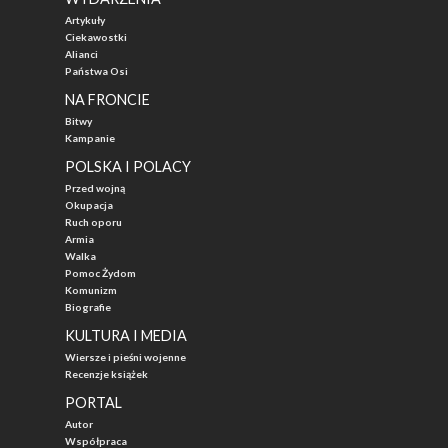
Artykuły
Ciekawostki
Alianci
Państwa Osi
NA FRONCIE
Bitwy
Kampanie
POLSKA I POLACY
Przed wojną
Okupacja
Ruch oporu
Armia
Walka
Pomoc Żydom
Komunizm
Biografie
KULTURA I MEDIA
Wiersze i pieśni wojenne
Recenzje książek
PORTAL
Autor
Współpraca