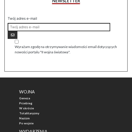
NEWSLETTER
Twój adres e-mail
Wyrażam zgodę na otrzymywanie wiadomości email dotyczących
nowości portalu "II wojna światowa".
WOJNA
Geneza
Przebieg
W skrócie
Totalitaryzmy
Nazizm
Po wojnie
WYDARZENIA