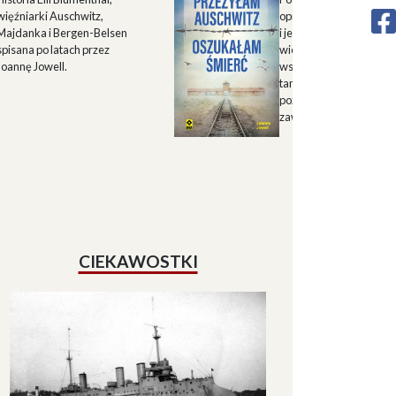
więźniarki Auschwitz,
opisu historii Górnego 
Majdanka i Bergen-Belsen
i jego mieszkańców w X
spisana po latach przez
wieku oraz zapisu
Joannę Jowell.
wspomnień mieszkańc
tamtych terenów, które
pozwalają lepiej zrozum
zawiłe koleje losu regio
CIEKAWOSTKI