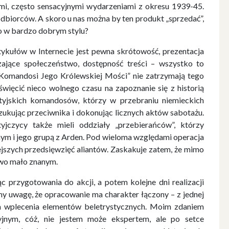
ymi, często sensacyjnymi wydarzeniami z okresu 1939-45.
odbiorców. A skoro u nas można by ten produkt „sprzedać”,
to w bardzo dobrym stylu?
tykułów w Internecie jest pewna skrótowość, prezentacja
szające społeczeństwo, dostępność treści – wszystko to
 „Komandosi Jego Królewskiej Mości” nie zatrzymają tego
święcić nieco wolnego czasu na zapoznanie się z historią
ytyjskich komandosów, którzy w przebraniu niemieckich
oszukując przeciwnika i dokonując licznych aktów sabotażu.
czycy także mieli oddziały „przebierańców”, którzy
enym i jego grupą z Arden. Pod wieloma względami operacja
jszych przedsięwzięć aliantów. Zaskakuje zatem, że mimo
owo mało znanym.
c przygotowania do akcji, a potem kolejne dni realizacji
my uwagę, że opracowanie ma charakter łączony – z jednej
ba wplecenia elementów beletrystycznych. Moim zdaniem
jnym, cóż, nie jestem może ekspertem, ale po setce