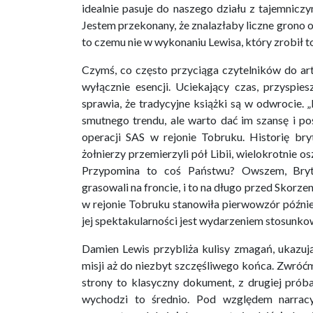
idealnie pasuje do naszego działu z tajemnicz
Jestem przekonany, że znalazłaby liczne grono 
to czemu nie w wykonaniu Lewisa, który zrobił 
Czymś, co często przyciąga czytelników do ar
wyłącznie esencji. Uciekający czas, przyspie
sprawia, że tradycyjne książki są w odwrocie.
smutnego trendu, ale warto dać im szansę i po
operacji SAS w rejonie Tobruku. Historię br
żołnierzy przemierzyli pół Libii, wielokrotnie 
Przypomina to coś Państwu? Owszem, Brytyj
grasowali na froncie, i to na długo przed Skorz
w rejonie Tobruku stanowiła pierwowzór późnie
jej spektakularności jest wydarzeniem stosunk
Damien Lewis przybliża kulisy zmagań, ukazują
misji aż do niezbyt szczęśliwego końca. Zwróć
strony to klasyczny dokument, z drugiej pró
wychodzi to średnio. Pod względem narracy