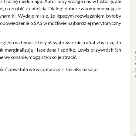
s trochę niedomaga. Autor niby wciąga nas w historię, ale
ał, co zrobić z całością. Dialogi dobrze wkomponowują się
dynamiki. Wydaje mi się, że lepszym rozwiązaniem byłoby
u opowiedzenie o SAS w możliwie najbardziej merytoryczny
.
ględu na temat, który niewątpliwie nie trafiał zbyt często
k marginalizują Haseldena i spółkę. Lewis przywrócił ich
ne wykonanie, mogą szybko je stracić.
ści”
powstała we współpracy z
TaniaKsiazka.pl
.