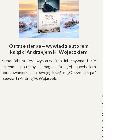
Ostrze sierpa – wywiad z autorem
książki Andrzejem H. Wojaczkiem
Sama fabuła jest wystarczająco intensywna i nie
czułem potrzeby ubogacania jej poetyckim
obrazowaniem – o swojej książce „Ostrze sierpa”
opowiada Andrzej H. Wojaczek.
Muszki
Muszkieterowie Du
stanowili elitarną je
(Milizia Volontaria p
pełniącą rolę gwardi
w latach 1923-1940.
uroczystościach fa
Palazzo Venezia w 
Duce. Muszkieterowi