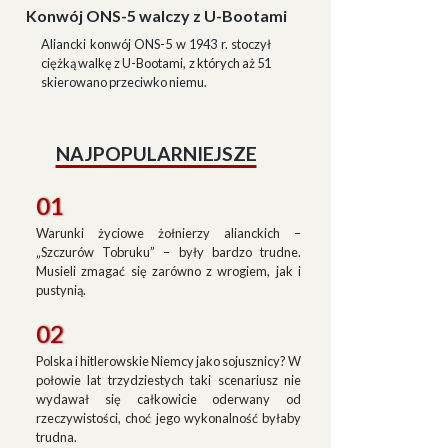
Konwój ONS-5 walczy z U-Bootami
Aliancki konwój ONS-5 w 1943 r. stoczył
ciężką walkę z U-Bootami, z których aż 51
skierowano przeciwko niemu.
NAJPOPULARNIEJSZE
01
Warunki życiowe żołnierzy alianckich –
„Szczurów Tobruku” – były bardzo trudne.
Musieli zmagać się zarówno z wrogiem, jak i
pustynią.
02
Polska i hitlerowskie Niemcy jako sojusznicy? W
połowie lat trzydziestych taki scenariusz nie
wydawał się całkowicie oderwany od
rzeczywistości, choć jego wykonalność byłaby
trudna.