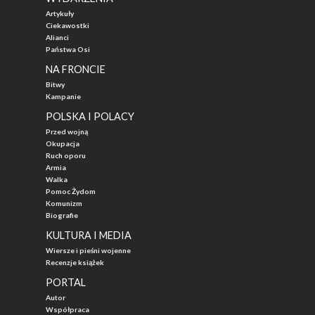
Artykuły
Ciekawostki
Alianci
Państwa Osi
NA FRONCIE
Bitwy
Kampanie
POLSKA I POLACY
Przed wojną
Okupacja
Ruch oporu
Armia
Walka
Pomoc Żydom
Komunizm
Biografie
KULTURA I MEDIA
Wiersze i pieśni wojenne
Recenzje książek
PORTAL
Autor
Współpraca