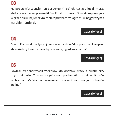
03
Na podstawie „gentlemen agreement” zginęły tysiące ludzi, którzy
złożyli swój los w ręce Anglików. Przekazanie ich Sowietom po wojnie
wiązało się w najlepszym razie z pobytem w łagrach, w najgorszym z
wyrokiem śmierci.
Czytaj więcej
04
Erwin Rommel zasłynął jako świetny dowódca podczas kampanii
afrykańskiej II wojny. Jakie były zasady jego dowodzenia?
Czytaj więcej
05
Sowieci transportowali więźniów do obozów pracy głównie przy
użyciu statków. Znaczna część z nich pochodziła z dostaw aliantów
zachodnich. W fatalnych warunkach przewożono nimi „niewolników
Stalina”.
Czytaj więcej