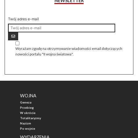
NEWSLETTER
Twój adres e-mail
Wyrażam zgodę na otrzymywanie wiadomości email dotyczących
nowości portalu "II wojna światowa".
WOJNA
Geneza
Przebieg
W skrócie
Totalitaryzmy
Nazizm
Po wojnie
WYDARZENIA