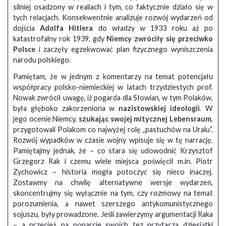
silniej osadzony w realiach i tym, co faktycznie działo się w
tych relacjach. Konsekwentnie analizuje rozwój wydarzeń od
dojścia
Adolfa Hitlera
do władzy w 1933 roku aż po
katastrofalny rok 1939, gdy
Niemcy zwróciły się przeciwko
Polsce
i zaczęły egzekwować plan fizycznego wyniszczenia
narodu polskiego.
Pamiętam, że w jednym z komentarzy na temat potencjału
współpracy polsko-niemieckiej w latach trzydziestych prof.
Nowak zwrócił uwagę, iż pogarda dla Słowian, w tym Polaków,
była głęboko zakorzeniona w
nazistowskiej ideologii
.
W
jego ocenie Niemcy,
szukając swojej mitycznej Lebensraum
,
przygotowali Polakom co najwyżej rolę „pastuchów na Uralu”.
Rozwój wypadków w czasie wojny wpisuje się w tę narrację.
Pamiętajmy jednak, że – co stara się udowodnić Krzysztof
Grzegorz Rak i czemu wiele miejsca poświęcił m.in. Piotr
Zychowicz – historia mogła potoczyć się nieco inaczej.
Zostawmy na chwilę alternatywne wersje wydarzeń,
skoncentrujmy się wyłącznie na tym, czy rozmowy na temat
porozumienia, a nawet szerszego antykomunistycznego
sojuszu, były prowadzone. Jeśli zawierzymy argumentacji Raka
– a przecież na poparcie swoich tez przytacza dziesiątki