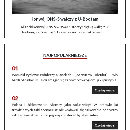
Konwój ONS-5 walczy z U-Bootami
Aliancki konwój ONS-5 w 1943 r. stoczył ciężką walkę z U-
Bootami, z których aż 51 skierowano przeciwko niemu.
NAJPOPULARNIEJSZE
01
Warunki życiowe żołnierzy alianckich – „Szczurów Tobruku” – były
bardzo trudne. Musieli zmagać się zarówno z wrogiem, jak i pustynią.
Czytaj więcej
02
Polska i hitlerowskie Niemcy jako sojusznicy? W połowie lat
trzydziestych taki scenariusz nie wydawał się całkowicie oderwany
od rzeczywistości, choć jego wykonalność byłaby trudna.
Czytaj więcej