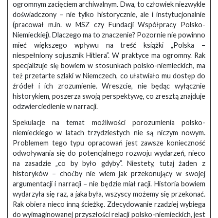
ogromnym zacięciem archiwalnym. Dwa, to człowiek niezwykle
doświadczony – nie tylko historycznie, ale i instytucjonalnie
(pracował m.in. w MSZ czy Fundacji Współpracy Polsko-
Niemieckiej). Dlaczego ma to znaczenie? Pozornie nie powinno
mieć większego wpływu na treść książki „Polska –
niespełniony sojusznik Hitlera”. W praktyce ma ogromny. Rak
specjalizuje się bowiem w stosunkach polsko-niemieckich, ma
też przetarte szlaki w Niemczech, co ułatwiało mu dostęp do
źródeł i ich zrozumienie. Wreszcie, nie będąc wyłącznie
historykiem, poszerza swoją perspektywę, co zresztą znajduje
odzwierciedlenie w narracji.
Spekulacje na temat możliwości porozumienia polsko-
niemieckiego w latach trzydziestych nie są niczym nowym.
Problemem tego typu opracowań jest zawsze konieczność
odwoływania się do potencjalnego rozwoju wydarzeń, nieco
na zasadzie „co by było gdyby”. Niestety, tutaj żaden z
historyków – choćby nie wiem jak przekonujący w swojej
argumentacji i narracji – nie będzie miał racji. Historia bowiem
wydarzyła się raz, a jaka była, wszyscy możemy się przekonać.
Rak obiera nieco inną ścieżkę. Zdecydowanie rzadziej wybiega
do wyimaginowanej przyszłości relacji polsko-niemieckich, jest