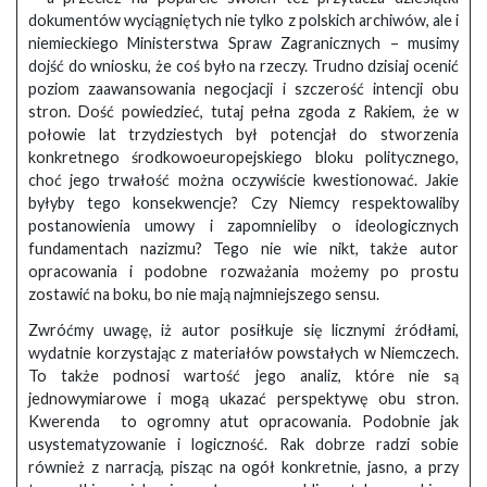
dokumentów wyciągniętych nie tylko z polskich archiwów, ale i
niemieckiego Ministerstwa Spraw Zagranicznych – musimy
dojść do wniosku, że coś było na rzeczy. Trudno dzisiaj ocenić
poziom zaawansowania negocjacji i szczerość intencji obu
stron. Dość powiedzieć, tutaj pełna zgoda z Rakiem, że w
połowie lat trzydziestych był potencjał do stworzenia
konkretnego środkowoeuropejskiego bloku politycznego,
choć jego trwałość można oczywiście kwestionować. Jakie
byłyby tego konsekwencje? Czy Niemcy respektowaliby
postanowienia umowy i zapomnieliby o ideologicznych
fundamentach nazizmu? Tego nie wie nikt, także autor
opracowania i podobne rozważania możemy po prostu
zostawić na boku, bo nie mają najmniejszego sensu.
Zwróćmy uwagę, iż autor posiłkuje się licznymi źródłami,
wydatnie korzystając z materiałów powstałych w Niemczech.
To także podnosi wartość jego analiz, które nie są
jednowymiarowe i mogą ukazać perspektywę obu stron.
Kwerenda to ogromny atut opracowania. Podobnie jak
usystematyzowanie i logiczność. Rak dobrze radzi sobie
również z narracją, pisząc na ogół konkretnie, jasno, a przy