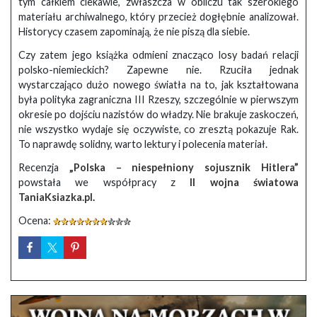
tym całkiem ciekawie, zwłaszcza w obliczu tak szerokiego
materiału archiwalnego, który przecież dogłębnie analizował.
Historycy czasem zapominają, że nie piszą dla siebie.
Czy zatem jego książka odmieni znacząco losy badań relacji
polsko-niemieckich? Zapewne nie. Rzuciła jednak
wystarczająco dużo nowego światła na to, jak kształtowana
była polityka zagraniczna III Rzeszy, szczególnie w pierwszym
okresie po dojściu nazistów do władzy. Nie brakuje zaskoczeń,
nie wszystko wydaje się oczywiste, co zresztą pokazuje Rak.
To naprawdę solidny, warto lektury i polecenia materiał.
Recenzja
„Polska – niespełniony sojusznik Hitlera”
powstała we współpracy z
II wojna światowa
TaniaKsiazka.pl
.
Ocena: