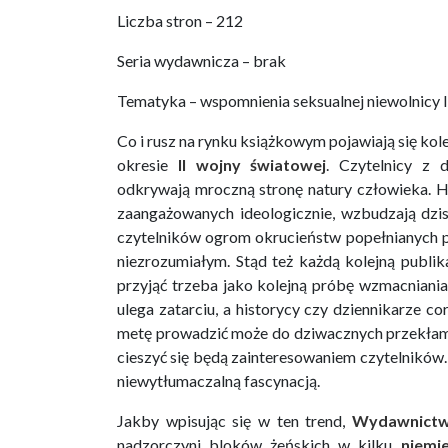
Liczba stron – 212
Seria wydawnicza – brak
Tematyka – wspomnienia seksualnej niewolnicy 
Co i rusz na rynku książkowym pojawiają się kol
okresie
II wojny światowej
. Czytelnicy z 
odkrywają mroczną stronę natury człowieka. Hi
zaangażowanych ideologicznie, wzbudzają dzis
czytelników ogrom okrucieństw popełnianych p
niezrozumiałym. Stąd też każdą kolejną publik
przyjąć trzeba jako kolejną próbę wzmacniani
ulega zatarciu, a historycy czy dziennikarze co
metę prowadzić może do dziwacznych przekłamań
cieszyć się będą zainteresowaniem czytelników. 
niewytłumaczalną fascynacją.
Jakby wpisując się w ten trend,
Wydawnictw
nadzorczyni bloków żeńskich w kilku
niemi