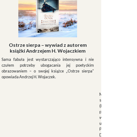
Ostrze sierpa – wywiad z autorem
książki Andrzejem H. Wojaczkiem
Sama fabuła jest wystarczająco intensywna i nie
czułem potrzeby ubogacania jej poetyckim
obrazowaniem – o swojej książce „Ostrze sierpa”
opowiada Andrzej H. Wojaczek.
Muszki
Muszkieterowie Du
stanowili elitarną je
(Milizia Volontaria p
pełniącą rolę gwardi
w latach 1923-1940.
uroczystościach fa
Palazzo Venezia w 
Duce. Muszkieterowi