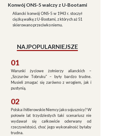
Konwój ONS-5 walczy z U-Bootami
Aliancki konwój ONS-5 w 1943 r. stoczył
ciężką walkę z U-Bootami, z których aż 51
skierowano przeciwko niemu.
NAJPOPULARNIEJSZE
01
Warunki życiowe żołnierzy alianckich –
„Szczurów Tobruku” – były bardzo trudne.
Musieli zmagać się zarówno z wrogiem, jak i
pustynią.
02
Polska i hitlerowskie Niemcy jako sojusznicy? W
połowie lat trzydziestych taki scenariusz nie
wydawał się całkowicie oderwany od
rzeczywistości, choć jego wykonalność byłaby
trudna.