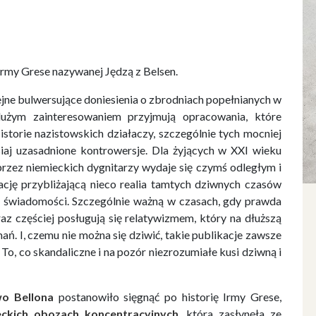
Irmy Grese nazywanej Jędzą z Belsen.
ejne bulwersujące doniesienia o zbrodniach popełnianych w
dużym zainteresowaniem przyjmują opracowania, które
storie nazistowskich działaczy, szczególnie tych mocniej
iaj uzasadnione kontrowersje. Dla żyjących w XXI wieku
rzez niemieckich dygnitarzy wydaje się czymś odległym i
ację przybliżającą nieco realia tamtych dziwnych czasów
a świadomości. Szczególnie ważną w czasach, gdy prawda
raz częściej posługują się relatywizmem, który na dłuższą
. I, czemu nie można się dziwić, takie publikacje zawsze
To, co skandaliczne i na pozór niezrozumiałe kusi dziwną i
o Bellona
postanowiło sięgnąć po historię Irmy Grese,
eckich obozach koncentracyjnych
, która zasłynęła ze