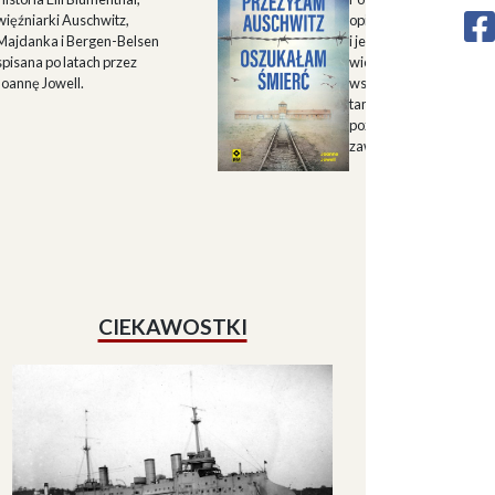
więźniarki Auschwitz,
opisu historii Górnego 
Majdanka i Bergen-Belsen
i jego mieszkańców w X
spisana po latach przez
wieku oraz zapisu
Joannę Jowell.
wspomnień mieszkańc
tamtych terenów, które
pozwalają lepiej zrozum
zawiłe koleje losu regio
CIEKAWOSTKI