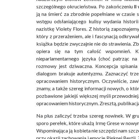
szczególnego okrucieństwa. Po zakończeniu
II
ją na śmierć za zbrodnie popełniane w czasie 
wstępu odsłaniającego kulisy wydania histor
nazistkę Violety Flores. Z historią zapoznajem
który z przerażeniem, ale i fascynacją odkrywał 
książka będzie zwyczajnie nie do strawienia. Zby
opiera się na tym całość wspomnień. Ko
nieparlamentarnego języka (choć patrząc na 
rozmowy jest dziwaczna. Koncepcja spisani
dialogom brakuje autentyzmu. Zaznaczyć trzeba
opracowaniem historycznym. Oczywiście, zawie
znamy, a także szereg informacji nowych, o któr
pozbawione jakiejś większej myśli przewodniej
opracowaniem historycznym. Zresztą, publikacja 
Na plus zaliczyć trzeba szereg nowinek. W gr
sporo perełek, które ukażą Irmę Grese w nowym
Wspominająca ją kobieta nie szczędzi nam szcze
przy okazji zachowania i emocje Pięknej Bestii