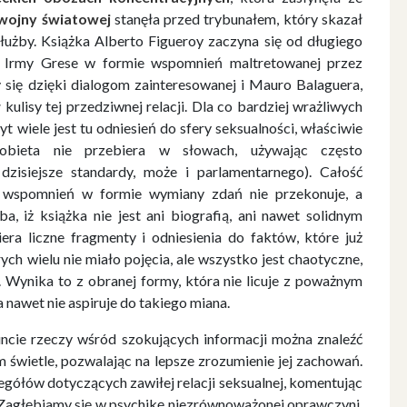
 wojny światowej
stanęła przed trybunałem, który skazał
służby. Książka Alberto Figueroy zaczyna się od długiego
ii Irmy Grese w formie wspomnień maltretowanej przez
y się dzięki dialogom zainteresowanej i Mauro Balaguera,
kulisy tej przedziwnej relacji. Dla co bardziej wrażliwych
t wiele jest tu odniesień do sfery seksualności, właściwie
bieta nie przebiera w słowach, używając często
dzisiejsze standardy, może i parlamentarnego). Całość
a wspomnień w formie wymiany zdań nie przekonuje, a
, iż książka nie jest ani biografią, ani nawet solidnym
ra liczne fragmenty i odniesienia do faktów, które już
ych wielu nie miało pojęcia, ale wszystko jest chaotyczne,
. Wynika to z obranej formy, która nie licuje z poważnym
nawet nie aspiruje do takiego miana.
uncie rzeczy wśród szokujących informacji można znaleźć
 świetle, pozwalając na lepsze zrozumienie jej zachowań.
gółów dotyczących zawiłej relacji seksualnej, komentując
. Zagłębiamy się w psychikę niezrównoważonej oprawczyni,