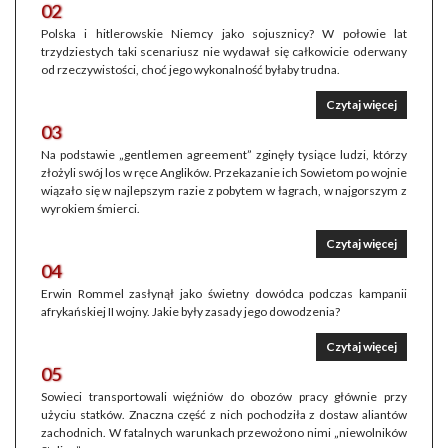
02
Polska i hitlerowskie Niemcy jako sojusznicy? W połowie lat
trzydziestych taki scenariusz nie wydawał się całkowicie oderwany
od rzeczywistości, choć jego wykonalność byłaby trudna.
Czytaj więcej
03
Na podstawie „gentlemen agreement” zginęły tysiące ludzi, którzy
złożyli swój los w ręce Anglików. Przekazanie ich Sowietom po wojnie
wiązało się w najlepszym razie z pobytem w łagrach, w najgorszym z
wyrokiem śmierci.
Czytaj więcej
04
Erwin Rommel zasłynął jako świetny dowódca podczas kampanii
afrykańskiej II wojny. Jakie były zasady jego dowodzenia?
Czytaj więcej
05
Sowieci transportowali więźniów do obozów pracy głównie przy
użyciu statków. Znaczna część z nich pochodziła z dostaw aliantów
zachodnich. W fatalnych warunkach przewożono nimi „niewolników