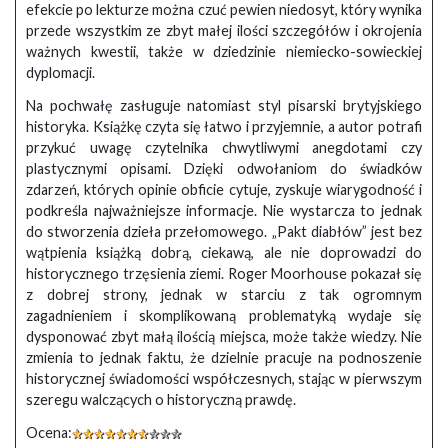
efekcie po lekturze można czuć pewien niedosyt, który wynika
przede wszystkim ze zbyt małej ilości szczegółów i okrojenia
ważnych kwestii, także w dziedzinie niemiecko-sowieckiej
dyplomacji.
Na pochwałę zasługuje natomiast styl pisarski brytyjskiego
historyka. Książkę czyta się łatwo i przyjemnie, a autor potrafi
przykuć uwagę czytelnika chwytliwymi anegdotami czy
plastycznymi opisami. Dzięki odwołaniom do świadków
zdarzeń, których opinie obficie cytuje, zyskuje wiarygodność i
podkreśla najważniejsze informacje. Nie wystarcza to jednak
do stworzenia dzieła przełomowego. „Pakt diabłów” jest bez
wątpienia książką dobrą, ciekawą, ale nie doprowadzi do
historycznego trzęsienia ziemi. Roger Moorhouse pokazał się
z dobrej strony, jednak w starciu z tak ogromnym
zagadnieniem i skomplikowaną problematyką wydaje się
dysponować zbyt małą ilością miejsca, może także wiedzy. Nie
zmienia to jednak faktu, że dzielnie pracuje na podnoszenie
historycznej świadomości współczesnych, stając w pierwszym
szeregu walczących o historyczną prawdę.
Ocena: