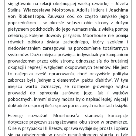
się głównie na relacji obejmującej wielką czwórkę – Józefa
Stalina,
Wiaczesława Mołotowa
, Adolfa Hitlera i
Joachima
von Ribbentropa
. Zauważa coś, co często umykało jego
poprzednikom – w okresie sojuszu obie strony z dużym
pietyzmem podchodziły do jego wzmacniania, z wielką pompą
celebrując kolejne dowody przyjaźni. Moorhouse nie pomija
również odbioru świata zachodniego, który szokiem i
niedowierzaniem zareagował na porozumienie totalitarnych
systemów. Dużo miejsca poświęca indywidualnym kampaniom
prowadzonym przez obie strony, odnosząc się do brutalnej
okupacji i represji względem okupowanych terenów. Nie jest
to najlepsza część opracowania, choć oczywiście polityka
zaborcza była jednym z elementów „paktu diabłów”. W tym
miejscu warto zaznaczyć, że rozmycie głównego wątku
prowadzi do spłycenia zarówno jego, jak i wątków
pobocznych. Innymi słowy, można było napisać lepiej, więcej i
dokładnie o sporej ilości spraw poruszanych na kartach książki.
Esencję rozważań Moorhouse’a stanowią koncepcje
dotyczące przyczyn zaangażowania obu stron w przymierze.
O ile w przypadku III Rzeszy, sprawa wydaje się prosta i opiera
się na odwleczeniu w czasie nieuniknionego starcia, o tyle