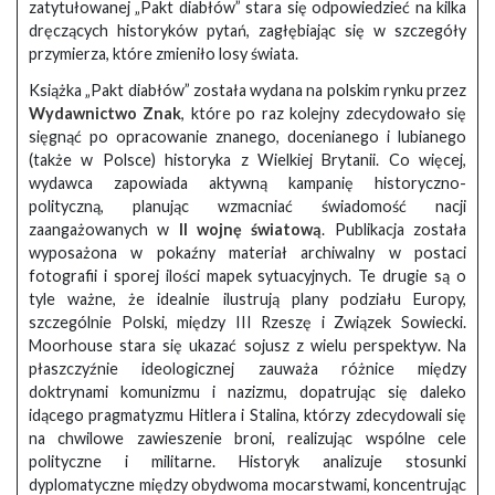
zatytułowanej „Pakt diabłów” stara się odpowiedzieć na kilka
dręczących historyków pytań, zagłębiając się w szczegóły
przymierza, które zmieniło losy świata.
Książka „Pakt diabłów” została wydana na polskim rynku przez
Wydawnictwo Znak
, które po raz kolejny zdecydowało się
sięgnąć po opracowanie znanego, docenianego i lubianego
(także w Polsce) historyka z Wielkiej Brytanii. Co więcej,
wydawca zapowiada aktywną kampanię historyczno-
polityczną, planując wzmacniać świadomość nacji
zaangażowanych w
II wojnę światową
. Publikacja została
wyposażona w pokaźny materiał archiwalny w postaci
fotografii i sporej ilości mapek sytuacyjnych. Te drugie są o
tyle ważne, że idealnie ilustrują plany podziału Europy,
szczególnie Polski, między III Rzeszę i Związek Sowiecki.
Moorhouse stara się ukazać sojusz z wielu perspektyw. Na
płaszczyźnie ideologicznej zauważa różnice między
doktrynami komunizmu i nazizmu, dopatrując się daleko
idącego pragmatyzmu Hitlera i Stalina, którzy zdecydowali się
na chwilowe zawieszenie broni, realizując wspólne cele
polityczne i militarne. Historyk analizuje stosunki
dyplomatyczne między obydwoma mocarstwami, koncentrując