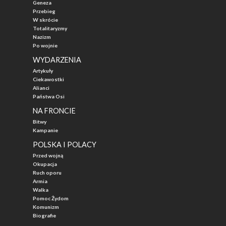
Geneza
Przebieg
W skrócie
Totalitaryzmy
Nazizm
Po wojnie
WYDARZENIA
Artykuły
Ciekawostki
Alianci
Państwa Osi
NA FRONCIE
Bitwy
Kampanie
POLSKA I POLACY
Przed wojną
Okupacja
Ruch oporu
Armia
Walka
Pomoc Żydom
Komunizm
Biografie