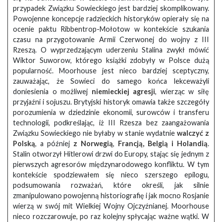
przypadek Związku Sowieckiego jest bardziej skomplikowany.
Powojenne koncepcje radzieckich historyków opierały się na
ocenie paktu Ribbentrop-Mołotow w kontekście szukania
czasu na przygotowanie Armii Czerwonej do wojny z III
Rzeszą. O wyprzedzającym uderzeniu Stalina zwykł mówić
Wiktor Suworow, którego książki zdobyły w Polsce dużą
popularność. Moorhouse jest nieco bardziej sceptyczny,
zauważając, że Sowieci do samego końca lekceważyli
doniesienia o możliwej
niemieckiej agresji
, wierząc w siłę
przyjaźni i sojuszu. Brytyjski historyk omawia także szczegóły
porozumienia w dziedzinie ekonomii, surowców i transferu
technologii, podkreślając, iż III Rzesza bez zaangażowania
Związku Sowieckiego nie byłaby w stanie wydatnie
walczyć z
Polską
, a później
z Norwegią
,
Francją, Belgią i Holandią
.
Stalin otworzył Hitlerowi drzwi do Europy, stając się jednym z
pierwszych agresorów międzynarodowego konfliktu. W tym
kontekście spodziewałem się nieco szerszego epilogu,
podsumowania rozważań, które określi, jak silnie
zmanipulowano powojenną historiografię i jak mocno Rosjanie
wierzą w swój mit Wielkiej Wojny Ojczyźnianej. Moorhouse
nieco rozczarowuje, po raz kolejny spłycając ważne wątki. W