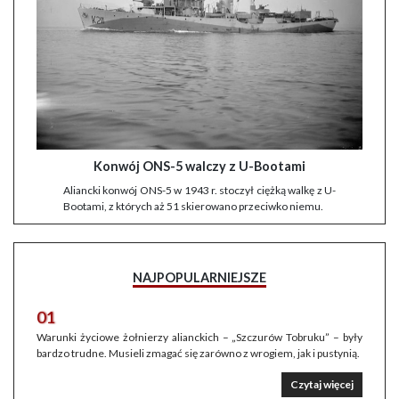
Konwój ONS-5 walczy z U-Bootami
Aliancki konwój ONS-5 w 1943 r. stoczył ciężką walkę z U-
Bootami, z których aż 51 skierowano przeciwko niemu.
NAJPOPULARNIEJSZE
01
Warunki życiowe żołnierzy alianckich – „Szczurów Tobruku” – były
bardzo trudne. Musieli zmagać się zarówno z wrogiem, jak i pustynią.
Czytaj więcej