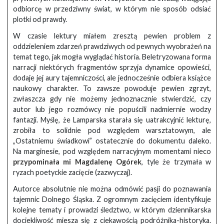
odbiorcę w przedziwny świat, w którym nie sposób odsiać
plotki od prawdy.
W czasie lektury miałem zresztą pewien problem z
oddzieleniem zdarzeń prawdziwych od pewnych wyobrażeń na
temat tego, jak mogła wyglądać historia. Beletryzowana forma
narracji niektórych fragmentów sprzyja dynamice opowieści,
dodaje jej aury tajemniczości, ale jednocześnie odbiera książce
naukowy charakter. To zawsze powoduje pewien zgrzyt,
zwłaszcza gdy nie możemy jednoznacznie stwierdzić, czy
autor lub jego rozmówcy nie popuścili nadmiernie wodzy
fantazji. Myślę, że Lamparska starała się uatrakcyjnić lekturę,
zrobiła to solidnie pod względem warsztatowym, ale
„Ostatniemu świadkowi” ostatecznie do dokumentu daleko.
Na marginesie, pod względem narracyjnym momentami nieco
przypominała mi Magdalenę Ogórek
, tyle że trzymała w
ryzach poetyckie zacięcie (zazwyczaj).
Autorce absolutnie nie można odmówić pasji do poznawania
tajemnic Dolnego Śląska. Z ogromnym zacięciem identyfikuje
kolejne tematy i prowadzi śledztwo, w którym dziennikarska
dociekliwość miesza się z ciekawością podróżnika-historyka.