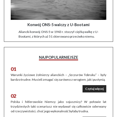
Konwój ONS-5 walczy z U-Bootami
Aliancki konwój ONS-5 w 1943 r. stoczył ciężką walkę z U-
Bootami, z których aż 51 skierowano przeciwko niemu.
NAJPOPULARNIEJSZE
01
Warunki życiowe żołnierzy alianckich – „Szczurów Tobruku” – były
bardzo trudne. Musieli zmagać się zarówno z wrogiem, jak i pustynią.
Czytaj więcej
02
Polska i hitlerowskie Niemcy jako sojusznicy? W połowie lat
trzydziestych taki scenariusz nie wydawał się całkowicie oderwany
od rzeczywistości, choć jego wykonalność byłaby trudna.