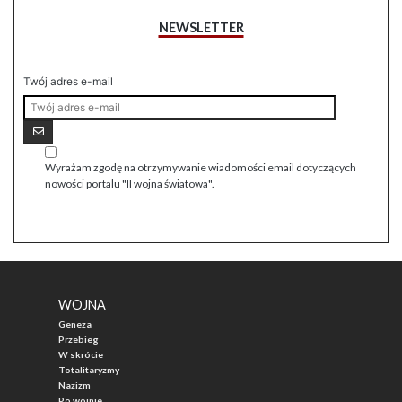
NEWSLETTER
Twój adres e-mail
Wyrażam zgodę na otrzymywanie wiadomości email dotyczących
nowości portalu "II wojna światowa".
WOJNA
Geneza
Przebieg
W skrócie
Totalitaryzmy
Nazizm
Po wojnie