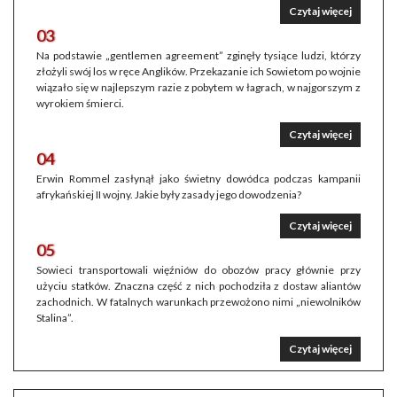
Czytaj więcej
03
Na podstawie „gentlemen agreement” zginęły tysiące ludzi, którzy
złożyli swój los w ręce Anglików. Przekazanie ich Sowietom po wojnie
wiązało się w najlepszym razie z pobytem w łagrach, w najgorszym z
wyrokiem śmierci.
Czytaj więcej
04
Erwin Rommel zasłynął jako świetny dowódca podczas kampanii
afrykańskiej II wojny. Jakie były zasady jego dowodzenia?
Czytaj więcej
05
Sowieci transportowali więźniów do obozów pracy głównie przy
użyciu statków. Znaczna część z nich pochodziła z dostaw aliantów
zachodnich. W fatalnych warunkach przewożono nimi „niewolników
Stalina”.
Czytaj więcej