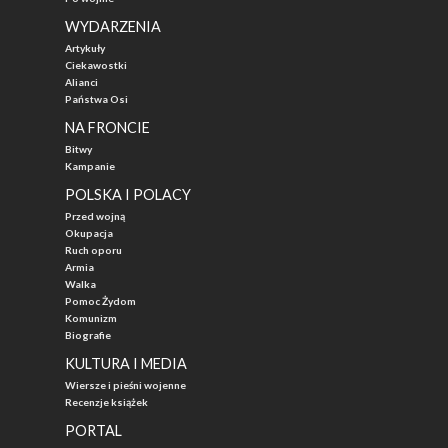
WYDARZENIA
Artykuły
Ciekawostki
Alianci
Państwa Osi
NA FRONCIE
Bitwy
Kampanie
POLSKA I POLACY
Przed wojną
Okupacja
Ruch oporu
Armia
Walka
Pomoc Żydom
Komunizm
Biografie
KULTURA I MEDIA
Wiersze i pieśni wojenne
Recenzje książek
PORTAL