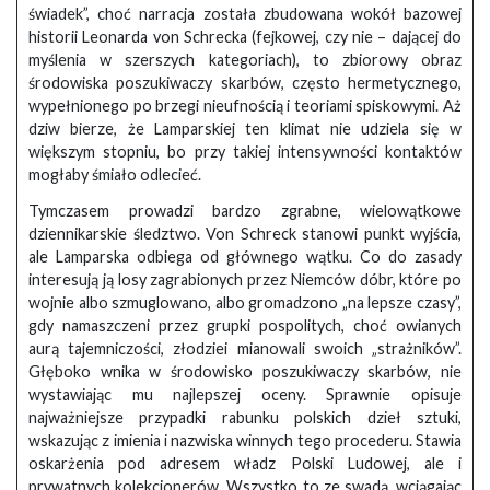
świadek”, choć narracja została zbudowana wokół bazowej
historii Leonarda von Schrecka (fejkowej, czy nie – dającej do
myślenia w szerszych kategoriach), to zbiorowy obraz
środowiska poszukiwaczy skarbów, często hermetycznego,
wypełnionego po brzegi nieufnością i teoriami spiskowymi. Aż
dziw bierze, że Lamparskiej ten klimat nie udziela się w
większym stopniu, bo przy takiej intensywności kontaktów
mogłaby śmiało odlecieć.
Tymczasem prowadzi bardzo zgrabne, wielowątkowe
dziennikarskie śledztwo. Von Schreck stanowi punkt wyjścia,
ale Lamparska odbiega od głównego wątku. Co do zasady
interesują ją losy zagrabionych przez Niemców dóbr, które po
wojnie albo szmuglowano, albo gromadzono „na lepsze czasy”,
gdy namaszczeni przez grupki pospolitych, choć owianych
aurą tajemniczości, złodziei mianowali swoich „strażników”.
Głęboko wnika w środowisko poszukiwaczy skarbów, nie
wystawiając mu najlepszej oceny. Sprawnie opisuje
najważniejsze przypadki rabunku polskich dzieł sztuki,
wskazując z imienia i nazwiska winnych tego procederu. Stawia
oskarżenia pod adresem władz Polski Ludowej, ale i
prywatnych kolekcjonerów. Wszystko to ze swadą, wciągając