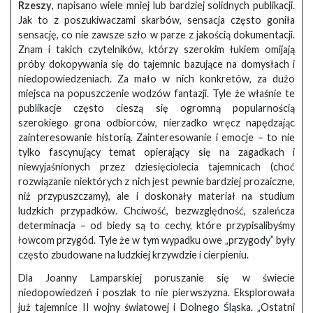
Rzeszy
, napisano wiele mniej lub bardziej solidnych publikacji.
Jak to z poszukiwaczami skarbów, sensacja często goniła
sensację, co nie zawsze szło w parze z jakością dokumentacji.
Znam i takich czytelników, którzy szerokim łukiem omijają
próby dokopywania się do tajemnic bazujące na domysłach i
niedopowiedzeniach. Za mało w nich konkretów, za dużo
miejsca na popuszczenie wodzów fantazji. Tyle że właśnie te
publikacje często cieszą się ogromną popularnością
szerokiego grona odbiorców, nierzadko wręcz napędzając
zainteresowanie historią. Zainteresowanie i emocje – to nie
tylko fascynujący temat opierający się na zagadkach i
niewyjaśnionych przez dziesięciolecia tajemnicach (choć
rozwiązanie niektórych z nich jest pewnie bardziej prozaiczne,
niż przypuszczamy), ale i doskonały materiał na studium
ludzkich przypadków. Chciwość, bezwzględność, szaleńcza
determinacja – od biedy są to cechy, które przypisalibyśmy
łowcom przygód. Tyle że w tym wypadku owe „przygody” były
często zbudowane na ludzkiej krzywdzie i cierpieniu.
Dla Joanny Lamparskiej poruszanie się w świecie
niedopowiedzeń i poszlak to nie pierwszyzna. Eksplorowała
już tajemnice II wojny światowej i Dolnego Śląska. „Ostatni