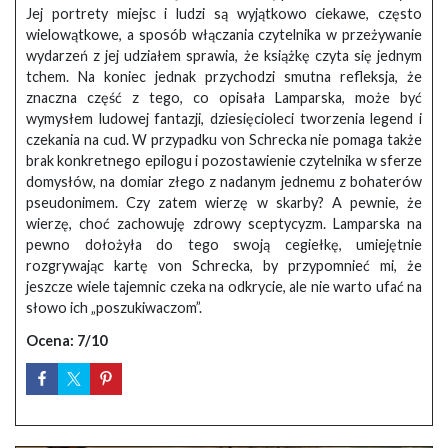
Jej portrety miejsc i ludzi są wyjątkowo ciekawe, często
wielowątkowe, a sposób włączania czytelnika w przeżywanie
wydarzeń z jej udziałem sprawia, że książkę czyta się jednym
tchem. Na koniec jednak przychodzi smutna refleksja, że
znaczna część z tego, co opisała Lamparska, może być
wymysłem ludowej fantazji, dziesięcioleci tworzenia legend i
czekania na cud. W przypadku von Schrecka nie pomaga także
brak konkretnego epilogu i pozostawienie czytelnika w sferze
domysłów, na domiar złego z nadanym jednemu z bohaterów
pseudonimem. Czy zatem wierzę w skarby? A pewnie, że
wierzę, choć zachowuję zdrowy sceptycyzm. Lamparska na
pewno dołożyła do tego swoją cegiełkę, umiejętnie
rozgrywając kartę von Schrecka, by przypomnieć mi, że
jeszcze wiele tajemnic czeka na odkrycie, ale nie warto ufać na
słowo ich „poszukiwaczom”.
Ocena: 7/10