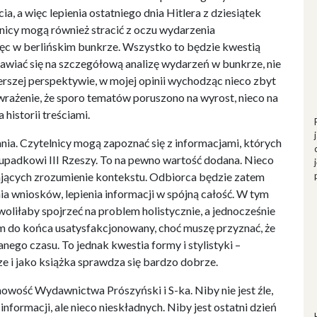
, a więc lepienia ostatniego dnia Hitlera z dziesiątek
elnicy mogą również stracić z oczu wydarzenia
więc w berlińskim bunkrze. Wszystko to będzie kwestią
tawiać się na szczegółową analizę wydarzeń w bunkrze, nie
erszej perspektywie, w mojej opinii wychodząc nieco zbyt
rażenie, że sporo tematów poruszono na wyrost, nieco na
historii treściami.
nia. Czytelnicy mogą zapoznać się z informacjami, których
upadkowi III Rzeszy. To na pewno wartość dodana. Nieco
ających zrozumienie kontekstu. Odbiorca będzie zatem
 wniosków, lepienia informacji w spójną całość. W tym
woliłaby spojrzeć na problem holistycznie, a jednocześnie
łem do końca usatysfakcjonowany, choć muszę przyznać, że
go czasu. To jednak kwestia formy i stylistyki –
ze i jako książka sprawdza się bardzo dobrze.
owość Wydawnictwa Prószyński i S-ka. Niby nie jest źle,
nformacji, ale nieco nieskładnych. Niby jest ostatni dzień