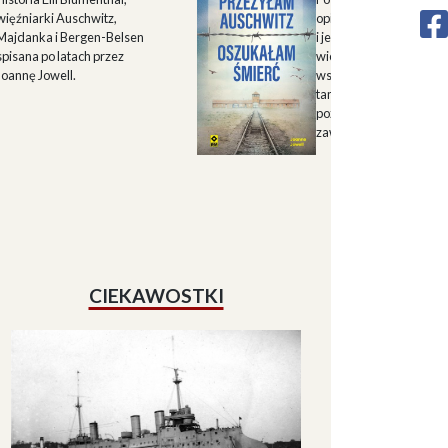
więźniarki Auschwitz,
opisu historii Górnego 
Majdanka i Bergen-Belsen
i jego mieszkańców w X
spisana po latach przez
wieku oraz zapisu
Joannę Jowell.
wspomnień mieszkańc
tamtych terenów, które
pozwalają lepiej zrozum
zawiłe koleje losu regio
CIEKAWOSTKI