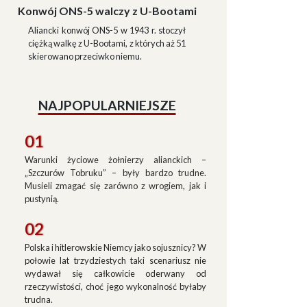
Konwój ONS-5 walczy z U-Bootami
Aliancki konwój ONS-5 w 1943 r. stoczył
ciężką walkę z U-Bootami, z których aż 51
skierowano przeciwko niemu.
NAJPOPULARNIEJSZE
01
Warunki życiowe żołnierzy alianckich –
„Szczurów Tobruku” – były bardzo trudne.
Musieli zmagać się zarówno z wrogiem, jak i
pustynią.
02
Polska i hitlerowskie Niemcy jako sojusznicy? W
połowie lat trzydziestych taki scenariusz nie
wydawał się całkowicie oderwany od
rzeczywistości, choć jego wykonalność byłaby
trudna.