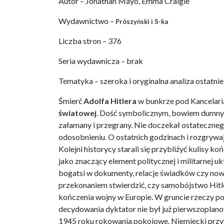
Autor – Jonathan Mayo, Emma Craigie
Wydawnictwo –
Prószyński i S-ka
Liczba stron – 376
Seria wydawnicza – brak
Tematyka – szeroka i oryginalna analiza ostatnie
Śmierć
Adolfa Hitlera
w bunkrze pod Kancelarią
światowej
. Dość symbolicznym, bowiem dumny 
załamany i przegrany. Nie doczekał ostateczne
odosobnieniu. O ostatnich godzinach i rozgrywaj
Kolejni historycy starali się przybliżyć kulisy 
jako znaczący element politycznej i militarnej u
bogatsi w dokumenty, relacje świadków czy nowo
przekonaniem stwierdzić, czy samobójstwo Hitle
kończenia wojny w Europie. W gruncie rzeczy p
decydowania dyktator nie był już pierwszoplanową
1945 roku rokowania pokojowe. Niemiecki przy