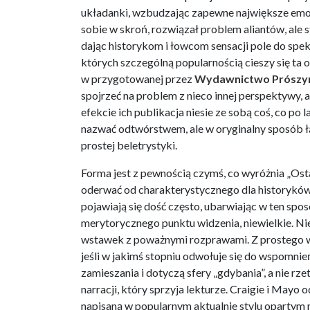
układanki, wzbudzając zapewne największe emo
sobie w skroń, rozwiązał problem aliantów, ale
dając historykom i łowcom sensacji pole do spek
których szczególną popularnością cieszy się ta 
w przygotowanej przez
Wydawnictwo Prószyńs
spojrzeć na problem z nieco innej perspektywy,
efekcie ich publikacja niesie ze sobą coś, co po
nazwać odtwórstwem, ale w oryginalny sposób ł
prostej beletrystyki.
Forma jest z pewnością czymś, co wyróżnia „Ost
oderwać od charakterystycznego dla historykó
pojawiają się dość często, ubarwiając w ten spo
merytorycznego punktu widzenia, niewielkie. N
wstawek z poważnymi rozprawami. Z prostego wz
jeśli w jakimś stopniu odwołuje się do wspomni
zamieszania i dotyczą sfery „gdybania”, a nie rze
narracji, który sprzyja lekturze. Craigie i Mayo
napisaną w popularnym aktualnie stylu opartym 