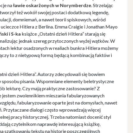
cje na
ławie oskarżonych w Norymberdze
. Strzelając
 stworzył też wokół swojej postaci dodatkową legendę,
ulacji, domniemań, a nawet teorii spiskowych, wśród
o ucieczce Hitlera z Berlina. Emma Craigie i Jonathan Mayo
ki i S-ka
książce „Ostatni dzień Hitlera” starają się
 analizując jednak szereg przytoczonych wyżej wątków. W
 latach lektur osadzonych w realiach bunkra Hitlera możemy
ączy to z nietypową formą będącą kombinacją faktów i
atni dzień Hitlera”. Autorzy zdecydowali się bowiem
w sposobu pisania. Wspomniane elementy beletrystyczne
sób lekturę. Czy mają praktyczne zastosowanie? Z
ie jestem zwolennikiem mieszania fabularyzowanych
ględu, fabularyzowanie oparte jest na domysłach, nawet
eń. Przytaczane dialogi często wprowadzają więcej
telnej pracy historycznej. Trzeba natomiast docenić styl
 oddają czytelnikom naprawdę interesującą książkę,
na szatkowaniu tekstu na historie poszczególnych