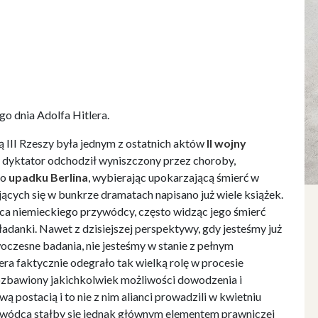
go dnia Adolfa Hitlera.
 III Rzeszy była jednym z ostatnich aktów
II wojny
dyktator odchodził wyniszczony przez choroby,
go
upadku Berlina
, wybierając upokarzającą śmierć w
ących się w bunkrze dramatach napisano już wiele książek.
końca niemieckiego przywódcy, często widząc jego śmierć
kładanki. Nawet z dzisiejszej perspektywy, gdy jesteśmy już
czesne badania, nie jesteśmy w stanie z pełnym
ra faktycznie odegrało tak wielką rolę w procesie
ozbawiony jakichkolwiek możliwości dowodzenia i
 postacią i to nie z nim alianci prowadzili w kwietniu
wódca stałby się jednak głównym elementem prawniczej