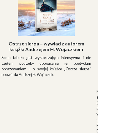
Ostrze sierpa – wywiad z autorem
książki Andrzejem H. Wojaczkiem
Sama fabuła jest wystarczająco intensywna i nie
czułem potrzeby ubogacania jej poetyckim
obrazowaniem – o swojej książce „Ostrze sierpa”
opowiada Andrzej H. Wojaczek.
Muszki
Muszkieterowie Du
stanowili elitarną je
(Milizia Volontaria p
pełniącą rolę gwardi
w latach 1923-1940.
uroczystościach fa
Palazzo Venezia w 
Duce. Muszkieterowi