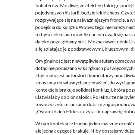
bohaterów. Możliwe, że efektem takiego podejścia
pojedynczych historii, będzie lekki chaos. Czyt
rozgrywające się na najważniejszym froncie, a 
podejścia do książki. Wobec tego nie należy nas
to było celem autorów. Skoncentrowali się na sz
daleko poza główny nurt. Można nawet odnieść w
siłę splatając je z podstawowymi, kluczowymi dla 
Oryginalność jest niewątpliwie atutem opracowa
dotąd nie poruszano w książkach poświęconych 
zbyt mało jest autorskich komentarzy umożliwi
zmuszony do własnych przemyśleń, do wyciągania
kontekście brakuje solidnej konkluzji, która poz
ułatwiałaby odbiór całości. Po lekturze nie by
towarzyszyło mi uczucie dobrze zagospodarowane
„Ostatni dzień Hitlera” czyta się naprawdę dobr
W tym kontekście trudno jednoznacznie ocenić n
ale jednak czegoś brakuje. Niby dostajemy dużo i