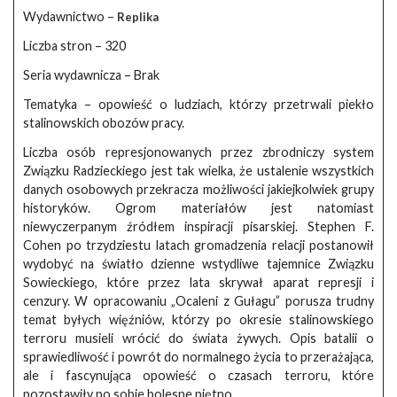
Wydawnictwo –
Replika
Liczba stron – 320
Seria wydawnicza – Brak
Tematyka – opowieść o ludziach, którzy przetrwali piekło
stalinowskich obozów pracy.
Liczba osób represjonowanych przez zbrodniczy system
Związku Radzieckiego jest tak wielka, że ustalenie wszystkich
danych osobowych przekracza możliwości jakiejkolwiek grupy
historyków. Ogrom materiałów jest natomiast
niewyczerpanym źródłem inspiracji pisarskiej. Stephen F.
Cohen po trzydziestu latach gromadzenia relacji postanowił
wydobyć na światło dzienne wstydliwe tajemnice Związku
Sowieckiego, które przez lata skrywał aparat represji i
cenzury. W opracowaniu „Ocaleni z Gułagu” porusza trudny
temat byłych więźniów, którzy po okresie stalinowskiego
terroru musieli wrócić do świata żywych. Opis batalii o
sprawiedliwość i powrót do normalnego życia to przerażająca,
ale i fascynująca opowieść o czasach terroru, które
pozostawiły po sobie bolesne piętno.