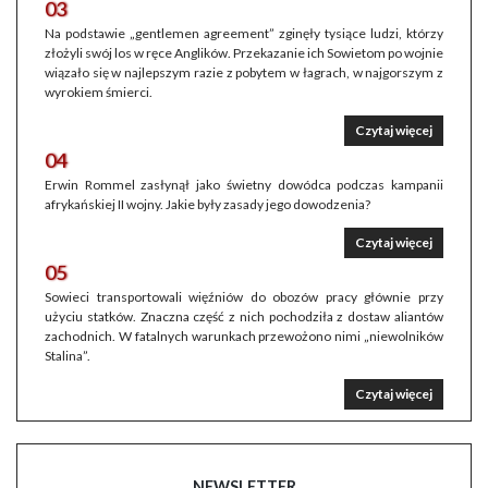
03
Na podstawie „gentlemen agreement” zginęły tysiące ludzi, którzy
złożyli swój los w ręce Anglików. Przekazanie ich Sowietom po wojnie
wiązało się w najlepszym razie z pobytem w łagrach, w najgorszym z
wyrokiem śmierci.
Czytaj więcej
04
Erwin Rommel zasłynął jako świetny dowódca podczas kampanii
afrykańskiej II wojny. Jakie były zasady jego dowodzenia?
Czytaj więcej
05
Sowieci transportowali więźniów do obozów pracy głównie przy
użyciu statków. Znaczna część z nich pochodziła z dostaw aliantów
zachodnich. W fatalnych warunkach przewożono nimi „niewolników
Stalina”.
Czytaj więcej
NEWSLETTER