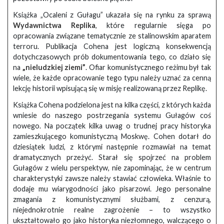
Książka „Ocaleni z Gułagu” ukazała się na rynku za sprawą
Wydawnictwa Replika
, które regularnie sięga po
opracowania związane tematycznie ze stalinowskim aparatem
terroru. Publikacja Cohena jest logiczną konsekwencją
dotychczasowych prób dokumentowania tego, co działo się
na
„nieludzkiej ziemi”
. Ofiar komunistycznego reżimu był tak
wiele, że każde opracowanie tego typu należy uznać za cenną
lekcję historii wpisującą się w misję realizowaną przez Replikę.
Książka Cohena podzielona jest na kilka części, z których każda
wniesie do naszego postrzegania systemu Gułagów coś
nowego. Na początek kilka uwag o trudnej pracy historyka
zamieszkującego komunistyczną Moskwę. Cohen dotarł do
dziesiątek ludzi, z którymi następnie rozmawiał na temat
dramatycznych przeżyć. Starał się spojrzeć na problem
Gułagów z wielu perspektyw, nie zapominając, że w centrum
charakterystyki zawsze należy stawiać człowieka. Właśnie to
dodaje mu wiarygodności jako pisarzowi. Jego personalne
zmagania z komunistycznymi służbami, z cenzurą,
niejednokrotnie realne zagrożenie – to wszystko
ukształtowało go jako historyka niezłomnego, walczącego o