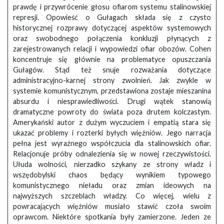
prawdę i przywrócenie głosu ofiarom systemu stalinowskiej
represji. Opowieść o Gułagach składa się z czysto
historycznej rozprawy dotyczącej aspektów systemowych
oraz swobodnego połączenia konkluzji płynących z
zarejestrowanych relacji i wypowiedzi ofiar obozów. Cohen
koncentruje się głównie na problematyce opuszczania
Gułagów. Stąd też snuje rozważania dotyczące
administracyjno-karnej strony zwolnień. Jak zwykle w
systemie komunistycznym, przedstawiona zostaje mieszanina
absurdu i niesprawiedliwości. Drugi wątek stanowią
dramatyczne powroty do świata poza drutem kolczastym.
Amerykański autor z dużym wyczuciem i empatią stara się
ukazać problemy i rozterki byłych więźniów. Jego narracja
pełna jest wyraźnego współczucia dla stalinowskich ofiar.
Relacjonuje próby odnalezienia się w nowej rzeczywistości.
Ułuda wolności, nierzadko szykany ze strony władz i
wszędobylski chaos będący wynikiem typowego
komunistycznego nieładu oraz zmian ideowych na
najwyższych szczeblach władzy. Co więcej, wielu z
powracających więźniów musiało stawić czoła swoim
oprawcom. Niektóre spotkania były zamierzone. Jeden ze