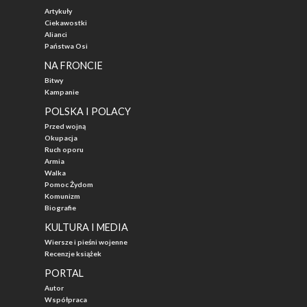
Artykuły
Ciekawostki
Alianci
Państwa Osi
NA FRONCIE
Bitwy
Kampanie
POLSKA I POLACY
Przed wojną
Okupacja
Ruch oporu
Armia
Walka
Pomoc Żydom
Komunizm
Biografie
KULTURA I MEDIA
Wiersze i pieśni wojenne
Recenzje książek
PORTAL
Autor
Współpraca