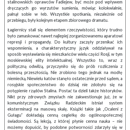
stalinowskich oprawców Fadiejew, być może pod wpływem
dręczących go wyrzutów sumienia, mówiąc kolokwialnie,
palnął sobie w łeb. Wszystkie spotkania, niezależnie od
przebiegu, były kolejnym etapem zbiorowego dramatu.
Łagiernicy stali się elementem rzeczywistości, który trudno
było zamaskować nawet najlepiej zorganizowanemu aparatowi
represji i propagandy. Do kultury zaczęły przenikać ich
wspomnienia, a charakterystyczny język oddziaływał na
sposób wysławiania się mieszkańców wielu części Rosji, w tym
moskiewskiej elity intelektualnej. Wszystko to, wraz z
polityczną odwilżą, przyczyniło się do prób rozliczenia z
bolesną przeszłością. Nie zrobiono tego jednak na modłę
niemiecką. Niewielu katów stanęło ostatecznie przed sądem, a
rosyjskie społeczeństwo do dzisiaj nie zdobyło się na
potępienie rządów Stalina. Postać ta dzieli także historyków.
Nikt przy zdrowych zmysłach nie zakwestionuje już, że w
komunistycznym Związku Radzieckim istniał system
eksterminacji na masową skalę. Książki takie jak „Ocaleni z
Gułagu” dokładają cenną cegiełkę do ogólnospołecznej
świadomości. Są lekcją, z której płynie cenna nauka – nie
możemy dopuścić, by podobne potworności zdarzyły się w