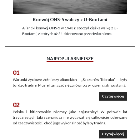
Konwój ONS-5 walczy z U-Bootami
Aliancki konwój ONS-5 w 1943 r. stoczył ciężką walkę z U-
Bootami, z których aż 51 skierowano przeciwko niemu.
NAJPOPULARNIEJSZE
01
Warunki życiowe żołnierzy alianckich – „Szczurów Tobruku” – były
bardzo trudne. Musieli zmagać się zarówno z wrogiem, jak i pustynią.
Czytaj więcej
02
Polska i hitlerowskie Niemcy jako sojusznicy? W połowie lat
trzydziestych taki scenariusz nie wydawał się całkowicie oderwany
od rzeczywistości, choć jego wykonalność byłaby trudna.
Czytaj więcej