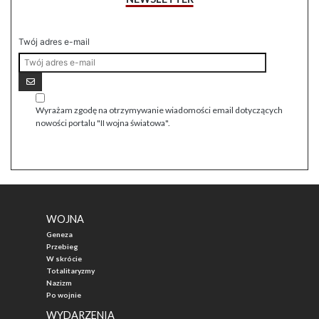
Twój adres e-mail
Wyrażam zgodę na otrzymywanie wiadomości email dotyczących
nowości portalu "II wojna światowa".
WOJNA
Geneza
Przebieg
W skrócie
Totalitaryzmy
Nazizm
Po wojnie
WYDARZENIA