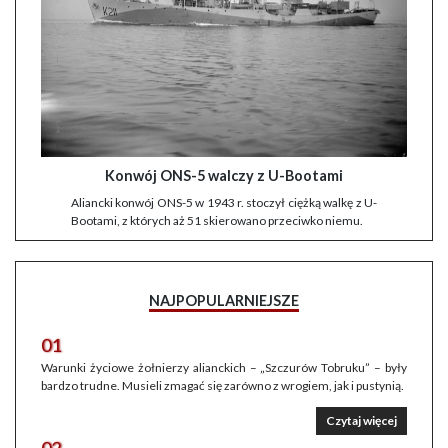
Konwój ONS-5 walczy z U-Bootami
Aliancki konwój ONS-5 w 1943 r. stoczył ciężką walkę z U-
Bootami, z których aż 51 skierowano przeciwko niemu.
NAJPOPULARNIEJSZE
01
Warunki życiowe żołnierzy alianckich – „Szczurów Tobruku” – były
bardzo trudne. Musieli zmagać się zarówno z wrogiem, jak i pustynią.
Czytaj więcej