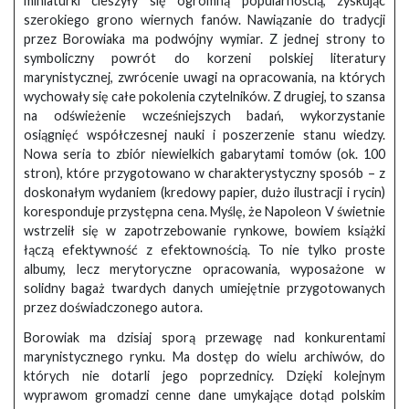
miniaturki cieszyły się ogromną popularnością, zyskując
szerokiego grono wiernych fanów. Nawiązanie do tradycji
przez Borowiaka ma podwójny wymiar. Z jednej strony to
symboliczny powrót do korzeni polskiej literatury
marynistycznej, zwrócenie uwagi na opracowania, na których
wychowały się całe pokolenia czytelników. Z drugiej, to szansa
na odświeżenie wcześniejszych badań, wykorzystanie
osiągnięć współczesnej nauki i poszerzenie stanu wiedzy.
Nowa seria to zbiór niewielkich gabarytami tomów (ok. 100
stron), które przygotowano w charakterystyczny sposób – z
doskonałym wydaniem (kredowy papier, dużo ilustracji i rycin)
koresponduje przystępna cena. Myślę, że Napoleon V świetnie
wstrzelił się w zapotrzebowanie rynkowe, bowiem książki
łączą efektywność z efektownością. To nie tylko proste
albumy, lecz merytoryczne opracowania, wyposażone w
solidny bagaż twardych danych umiejętnie przygotowanych
przez doświadczonego autora.
Borowiak ma dzisiaj sporą przewagę nad konkurentami
marynistycznego rynku. Ma dostęp do wielu archiwów, do
których nie dotarli jego poprzednicy. Dzięki kolejnym
wyprawom gromadzi cenne dane umykające dotąd polskim