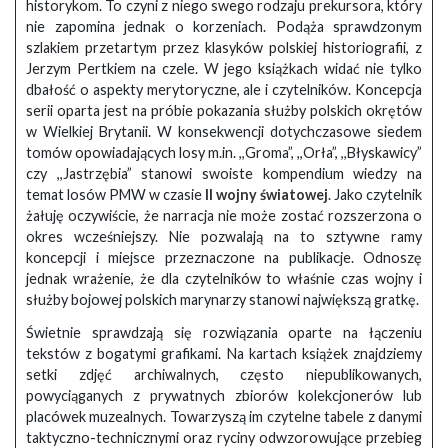
historykom. To czyni z niego swego rodzaju prekursora, który
nie zapomina jednak o korzeniach. Podąża sprawdzonym
szlakiem przetartym przez klasyków polskiej historiografii, z
Jerzym Pertkiem na czele. W jego książkach widać nie tylko
dbałość o aspekty merytoryczne, ale i czytelników. Koncepcja
serii oparta jest na próbie pokazania służby polskich okrętów
w Wielkiej Brytanii. W konsekwencji dotychczasowe siedem
tomów opowiadających losy m.in. ,,Groma”, ,,Orła”, ,,Błyskawicy”
czy ,,Jastrzębia” stanowi swoiste kompendium wiedzy na
temat losów PMW w czasie
II wojny światowej
. Jako czytelnik
żałuję oczywiście, że narracja nie może zostać rozszerzona o
okres wcześniejszy. Nie pozwalają na to sztywne ramy
koncepcji i miejsce przeznaczone na publikacje. Odnoszę
jednak wrażenie, że dla czytelników to właśnie czas wojny i
służby bojowej polskich marynarzy stanowi największą gratkę.
Świetnie sprawdzają się rozwiązania oparte na łączeniu
tekstów z bogatymi grafikami. Na kartach książek znajdziemy
setki zdjęć archiwalnych, często niepublikowanych,
powyciąganych z prywatnych zbiorów kolekcjonerów lub
placówek muzealnych. Towarzyszą im czytelne tabele z danymi
taktyczno-technicznymi oraz ryciny odwzorowujące przebieg