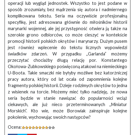
operacji lub wygląd jednostek. Wszystko to jest podane w
sposób zrozumiały, bez mądrzenia się autora i nadmiernego
komplikowana tekstu. Seria ma oczywiście profesjonalną
specyfikę, jest adresowana głównie do miłośników historii
marynarki wojennej, ale jej przystępność otwiera ją także na
szerokie grono odbiorców, co może cieszyć w kontekście
promocji historii polskich okrętów i marynarzy. Dużym pusem
jest również wplecenie do tekstu licznych wypowiedzi
świadków zdarzeń. W przypadku ,,Garlanda” możemy
przeczytać chociażby długą relację por. Konstantego
Okołowa-Zubkowskiego poświęconą atakowi na niemieckiego
U-Boota. Takie smaczki nie byłyby możliwe bez katorżniczej
pracy autora, który od lat ocala od zapomnienia kolejne
fragmenty polskiej historii. Dzieje rodzimych okrętów to jedna
z wisienek na torcie. Możemy mieć tylko nadzieję, że nowa
seria będzie w stanie nawiązać do popularności wciąż
ciekawych, ale już nieco przeterminowanych ,,Miniatur
Morskich”. Kto wie, może Borowiak zainspiruje kolejne
pokolenie, wychowując swoich następców?
Ocena: