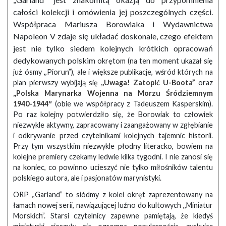
całości kolekcji i omówienia jej poszczególnych części.
Współpraca Mariusza Borowiaka i Wydawnictwa
Napoleon V zdaje się układać doskonale, czego efektem
jest nie tylko siedem kolejnych krótkich opracowań
dedykowanych polskim
okrętom (na ten moment ukazał się
już ósmy ,,Piorun”), ale i większe publikacje, wśród których na
plan pierwszy wybijają się
,,Uwaga! Zatopić U-Boota”
oraz
,,Polska Marynarka Wojenna na Morzu Śródziemnym
1940-1944″
(obie we współpracy z Tadeuszem Kasperskim).
Po raz kolejny potwierdziło się, że Borowiak to człowiek
niezwykle aktywny, zapracowany i zaangażowany w zgłębianie
i odkrywanie przed czytelnikami kolejnych tajemnic historii.
Przy tym wszystkim niezwykle płodny literacko, bowiem na
kolejne premiery czekamy ledwie kilka tygodni. I nie zanosi się
na koniec, co powinno ucieszyć nie tylko miłośników talentu
polskiego autora, ale i pasjonatów marynistyki.
ORP ,,Garland” to siódmy z kolei okręt zaprezentowany na
łamach nowej serii, nawiązującej luźno do kultowych ,,Miniatur
Morskich”. Starsi czytelnicy zapewne pamiętają, że kiedyś