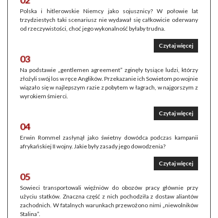
02
Polska i hitlerowskie Niemcy jako sojusznicy? W połowie lat
trzydziestych taki scenariusz nie wydawał się całkowicie oderwany
od rzeczywistości, choć jego wykonalność byłaby trudna.
Czytaj więcej
03
Na podstawie „gentlemen agreement” zginęły tysiące ludzi, którzy
złożyli swój los w ręce Anglików. Przekazanie ich Sowietom po wojnie
wiązało się w najlepszym razie z pobytem w łagrach, w najgorszym z
wyrokiem śmierci.
Czytaj więcej
04
Erwin Rommel zasłynął jako świetny dowódca podczas kampanii
afrykańskiej II wojny. Jakie były zasady jego dowodzenia?
Czytaj więcej
05
Sowieci transportowali więźniów do obozów pracy głównie przy
użyciu statków. Znaczna część z nich pochodziła z dostaw aliantów
zachodnich. W fatalnych warunkach przewożono nimi „niewolników
Stalina”.