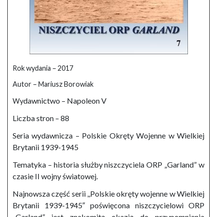
Rok wydania – 2017
Autor – Mariusz Borowiak
dawnictwo – Napoleon V
Wy
Liczba stron – 88
Seria wydawnicza – Polskie Okręty Wojenne w Wielkiej
Brytanii 1939-1945
Tematyka – historia służby niszczyciela ORP „Garland” w
czasie II wojny światowej.
Najnowsza część serii ,,Polskie okręty wojenne w Wielkiej
Brytanii 1939-1945″ poświęcona niszczycielowi ORP
,,Garland” jest znakomitą okazją do przypomnienia