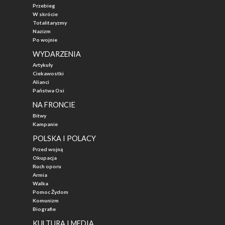
Przebieg
W skrócie
Totalitaryzmy
Nazizm
Po wojnie
WYDARZENIA
Artykuły
Ciekawostki
Alianci
Państwa Osi
NA FRONCIE
Bitwy
Kampanie
POLSKA I POLACY
Przed wojną
Okupacja
Ruch oporu
Armia
Walka
Pomoc Żydom
Komunizm
Biografie
KULTURA I MEDIA