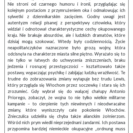
Nie stroni od czarnego humoru i ironii, przyglądając się
kolejnym postaciom z przymrużeniem oka i odmalowując ich
sylwetki z dziennikarskim zacięciem. Godny uwagi jest
autentyzm relacji pisanej z perspektywy człowieka, który
widział i odnotował charakterystyczne cechy okupowanego
kraju. Nie brakuje absurdów, ale i ludzkich dramatów, które
dzisiaj mogą szokować. Wtedy były codziennością. Życie
neapolitańczyków naznaczone było grozą wojny, która
odcisnęła na charakterze miasta silne piętno. Wyrażało się to
nie tylko w łatwych do uchwycenia zniszczeniach, braku
jedzenia i rosnącej przestępczości – kształtowało także
postawy, wypaczając psychikę i zabijając ludzką wrażliwość. Te
trudne do zobrazowania zmiany wyłapuje bez trudu Lewis,
który przygląda się Włochom przez soczewkę i stara się ich
zrozumieć. Gdy wybrał się do walącej chałupy Antonio
Priorego, zobaczył, że wojna to nie tylko wielkie militarne
kampanie – to cierpienie tych niewinnych i nieodwracalne
zmiany, które wyniszczyły całe pokolenie Włochów.
Znieczulica udzieliła się chyba także alianckim żołnierzom.
Wśród nich prym wiedli nieprzejednani żandarmi. Ich postawa
przypomina bardziej niemieckie okupacyjne „ordnung muss