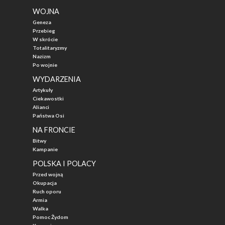
WOJNA
Geneza
Przebieg
W skrócie
Totalitaryzmy
Nazizm
Po wojnie
WYDARZENIA
Artykuły
Ciekawostki
Alianci
Państwa Osi
NA FRONCIE
Bitwy
Kampanie
POLSKA I POLACY
Przed wojną
Okupacja
Ruch oporu
Armia
Walka
Pomoc Żydom