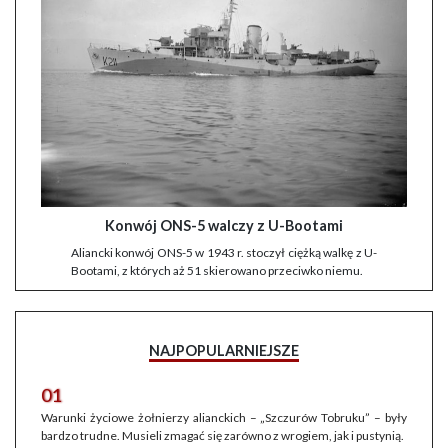
Konwój ONS-5 walczy z U-Bootami
Aliancki konwój ONS-5 w 1943 r. stoczył ciężką walkę z U-
Bootami, z których aż 51 skierowano przeciwko niemu.
NAJPOPULARNIEJSZE
01
Warunki życiowe żołnierzy alianckich – „Szczurów Tobruku” – były
bardzo trudne. Musieli zmagać się zarówno z wrogiem, jak i pustynią.