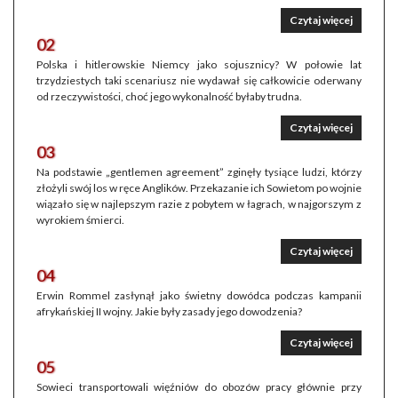
Czytaj więcej
02
Polska i hitlerowskie Niemcy jako sojusznicy? W połowie lat
trzydziestych taki scenariusz nie wydawał się całkowicie oderwany
od rzeczywistości, choć jego wykonalność byłaby trudna.
Czytaj więcej
03
Na podstawie „gentlemen agreement” zginęły tysiące ludzi, którzy
złożyli swój los w ręce Anglików. Przekazanie ich Sowietom po wojnie
wiązało się w najlepszym razie z pobytem w łagrach, w najgorszym z
wyrokiem śmierci.
Czytaj więcej
04
Erwin Rommel zasłynął jako świetny dowódca podczas kampanii
afrykańskiej II wojny. Jakie były zasady jego dowodzenia?
Czytaj więcej
05
Sowieci transportowali więźniów do obozów pracy głównie przy