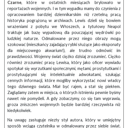
Czarne
, które w ostatnich miesiącach brylowało w
reportażach wojennych. I w tym wypadku mamy do czynienia z
opracowaniem bardziej dziennikarskim niż rzetelną pracą
historyka pogrążoną w archiwach. Lewis dzieli się bowiem
wrażeniami z pobytu we Włoszech, a tytułowy Neapol
traktuje jak bazę wypadową dla pouczającej wędrówki po
ludzkiej naturze. Odmalowane przez niego obrazy mogą
szokować (mieszkańcy zajadający rybki służące jako eksponaty
dla miejscowego akwarium!), ale trudno odmówić im
prawdziwości. Wojenny świat ciężko dzisiaj zrozumieć. Ciężko
również zrozumieć pracę Lewisa, który jako oficer wywiadu
spotykał się wyrzutkami społecznymi, mętami, prostytutkami i
prostytuującymi się intelektualnie adwokatami, szukając
cennych informacji, które mogliby wykorzystać nowi władcy
tego dziwnego świata. Miał być rajem, a stał się piekłem.
Zaglądamy zatem w miejsca, o których istnieniu pewnie byśmy
nawet nie pomyśleli. A gdy zobaczymy, co się tam wyprawia,
groza zniszczeń wojennych będzie bardziej rzeczywista niż
kiedykolwiek.
Na uwagę zasługuje niezły styl autora, który w umiejętny
sposób wciąga czytelnika w odmalowany przez siebie świat.