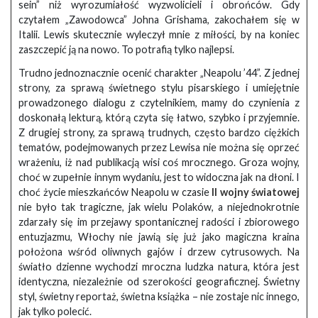
sein” niż wyrozumiałość wyzwolicieli i obrońców. Gdy
czytałem „Zawodowca” Johna Grishama, zakochałem się w
Italii. Lewis skutecznie wyleczył mnie z miłości, by na koniec
zaszczepić ją na nowo. To potrafią tylko najlepsi.
Trudno jednoznacznie ocenić charakter „Neapolu ’44”. Z jednej
strony, za sprawą świetnego stylu pisarskiego i umiejętnie
prowadzonego dialogu z czytelnikiem, mamy do czynienia z
doskonałą lekturą, którą czyta się łatwo, szybko i przyjemnie.
Z drugiej strony, za sprawą trudnych, często bardzo ciężkich
tematów, podejmowanych przez Lewisa nie można się oprzeć
wrażeniu, iż nad publikacją wisi coś mrocznego. Groza wojny,
choć w zupełnie innym wydaniu, jest to widoczna jak na dłoni. I
choć życie mieszkańców Neapolu w czasie
II wojny światowej
nie było tak tragiczne, jak wielu Polaków, a niejednokrotnie
zdarzały się im przejawy spontanicznej radości i zbiorowego
entuzjazmu, Włochy nie jawią się już jako magiczna kraina
położona wśród oliwnych gajów i drzew cytrusowych. Na
światło dzienne wychodzi mroczna ludzka natura, która jest
identyczna, niezależnie od szerokości geograficznej. Świetny
styl, świetny reportaż, świetna książka – nie zostaje nic innego,
jak tylko polecić.