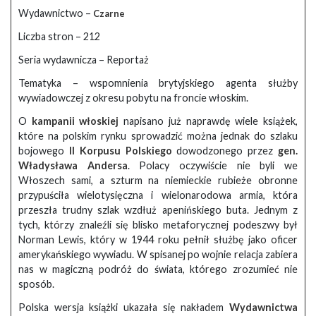
Wydawnictwo –
Czarne
Liczba stron – 212
Seria wydawnicza – Reportaż
Tematyka – wspomnienia brytyjskiego agenta służby
wywiadowczej z okresu pobytu na froncie włoskim.
O
kampanii włoskiej
napisano już naprawdę wiele książek,
które na polskim rynku sprowadzić można jednak do szlaku
bojowego
II Korpusu Polskiego
dowodzonego przez
gen.
Władysława Andersa
. Polacy oczywiście nie byli we
Włoszech sami, a szturm na niemieckie rubieże obronne
przypuściła wielotysięczna i wielonarodowa armia, która
przeszła trudny szlak wzdłuż apenińskiego buta. Jednym z
tych, którzy znaleźli się blisko metaforycznej podeszwy był
Norman Lewis, który w 1944 roku pełnił służbę jako oficer
amerykańskiego wywiadu. W spisanej po wojnie relacja zabiera
nas w magiczną podróż do świata, którego zrozumieć nie
sposób.
Polska wersja książki ukazała się nakładem
Wydawnictwa