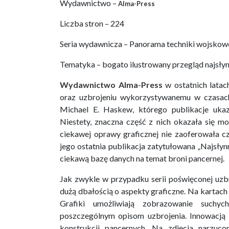
Wydawnictwo –
Alma-Press
Liczba stron – 224
Seria wydawnicza – Panorama techniki wojskow
Tematyka – bogato ilustrowany przegląd najsłynn
Wydawnictwo Alma-Press
w ostatnich lata
oraz uzbrojeniu wykorzystywanemu w czasa
Michael E. Haskew, którego publikacje ukaz
Niestety, znaczna część z nich okazała się m
ciekawej oprawy graficznej nie zaoferowała c
jego ostatnia publikacja zatytułowana „Najsłyn
ciekawą bazę danych na temat broni pancernej.
Jak zwykle w przypadku serii poświęconej uzb
dużą dbałością o aspekty graficzne. Na kartach 
Grafiki umożliwiają zobrazowanie suchyc
poszczególnym opisom uzbrojenia. Innowacją
konstrukcji pancernych. Na zdjęcia narzuc