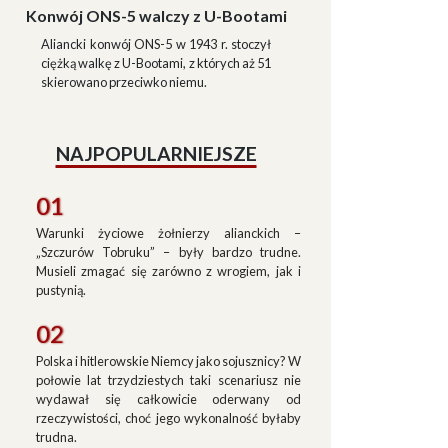
Konwój ONS-5 walczy z U-Bootami
Aliancki konwój ONS-5 w 1943 r. stoczył
ciężką walkę z U-Bootami, z których aż 51
skierowano przeciwko niemu.
NAJPOPULARNIEJSZE
01
Warunki życiowe żołnierzy alianckich –
„Szczurów Tobruku” – były bardzo trudne.
Musieli zmagać się zarówno z wrogiem, jak i
pustynią.
02
Polska i hitlerowskie Niemcy jako sojusznicy? W
połowie lat trzydziestych taki scenariusz nie
wydawał się całkowicie oderwany od
rzeczywistości, choć jego wykonalność byłaby
trudna.