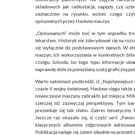
składowych jak radiostacje, napędy czy uzb
zaznaczone na rysunku, wobec czego czyte
opisywanych przez Haskew maszyn.
„Opisywanych” może być w tym wypadku troc
lekarstwo. Historyk nie zdecydował się na roz
się wyłącznie do podstawowych danych. W efe
maszyn, ich wykorzystania w konkretnych bit
czołgu. Szkoda, bo tego typu informacje uba
naprawdę dobrze pomyślaną szatą graficzną publ
Warto natomiast podkreślić, iż „Najsłynniejsze
czasie II wojny światowej. Haskew sięga także 
nowoczesne maszyny zabrakło już miejsca. Miło
szerszej niż zazwyczaj perspektywy. Tym ba
prezentuje się tak słabo. Zakres tematyczny
Jeszcze raz okazało się, iż część serii „Pan
klasycznych albumów zdjęciowych adresowa
Publikacja nadaje się zatem idealnie na prezent