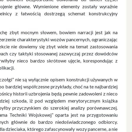
rojenie główne. Wymienione elementy zostały wyraźnie
lnicy z łatwością dostrzegą schemat konstrukcyjny
hę zbyt mocnym słowem, bowiem narracji jest jak na
szerzenie charakterystyki wozów pancernych, ograniczając
kcie nie dowiemy się zbyt wiele na temat zastosowania
wach czy taktyki stosowanej zazwyczaj przez dowódców
rwiłyby nieco bardzo skrótowe ujęcie, korespondując z
ikacji.
 czołgi” nie są wyłącznie opisem konstrukcji używanych w
po bardziej współczesne przykłady, choć na te najbardziej
śnicy historii uzbrojenia będą pewnie zadowoleni z nieco
rdziej szkoda, iż pod względem merytorycznym książka
 byłby przyczynkiem do szerokiej analizy porównawczej.
orama Techniki Wojskowej” oparta jest na przygotowaniu
nych głównie do bardzo niedoświadczonego odbiorcy.
 dla dzieciaka, którego zafascynowały wozy pancerne, a nie