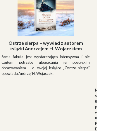
Ostrze sierpa – wywiad z autorem
książki Andrzejem H. Wojaczkiem
Sama fabuła jest wystarczająco intensywna i nie
czułem potrzeby ubogacania jej poetyckim
obrazowaniem – o swojej książce „Ostrze sierpa”
opowiada Andrzej H. Wojaczek.
Muszki
Muszkieterowie Du
stanowili elitarną je
(Milizia Volontaria p
pełniącą rolę gwardi
w latach 1923-1940.
uroczystościach fa
Palazzo Venezia w 
Duce. Muszkieterowi