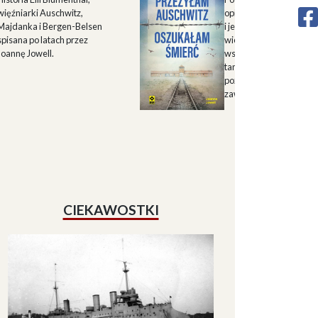
więźniarki Auschwitz,
opisu historii Górnego 
Majdanka i Bergen-Belsen
i jego mieszkańców w X
spisana po latach przez
wieku oraz zapisu
Joannę Jowell.
wspomnień mieszkańc
tamtych terenów, które
pozwalają lepiej zrozum
zawiłe koleje losu regio
CIEKAWOSTKI