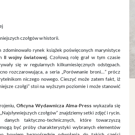
ej
iejszych czołgów w historii.
ch zdominowało rynek książek poświęconych marynistyce
ch
II wojny światowej
. Czołową rolę grał w tym czasie
ywały się w regularnych kilkumiesięcznych odstępach.
ocno rozczarowująca, a seria „Porównanie broni…” prócz
zytelnikom niczego nowego. Cieszyć może zatem fakt, iż
niejsze czołgi” stoi na wyższym poziomie i może stanowić
rojeniu,
Oficyna Wydawnicza Alma-Press
wykazała się
„Najsłynniejszych czołgów” znajdziemy setki zdjęć i rycin.
h danych taktyczno-technicznych, które towarzyszą
 mogą być próby charakterystyki wybranych elementów
ono bowiem bezpośrednie odwołania do takich części