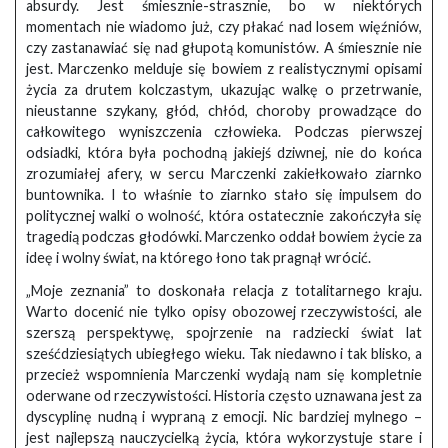
absurdy. Jest śmiesznie-strasznie, bo w niektórych
momentach nie wiadomo już, czy płakać nad losem więźniów,
czy zastanawiać się nad głupotą komunistów. A śmiesznie nie
jest. Marczenko melduje się bowiem z realistycznymi opisami
życia za drutem kolczastym, ukazując walkę o przetrwanie,
nieustanne szykany, głód, chłód, choroby prowadzące do
całkowitego wyniszczenia człowieka. Podczas pierwszej
odsiadki, która była pochodną jakiejś dziwnej, nie do końca
zrozumiałej afery, w sercu Marczenki zakiełkowało ziarnko
buntownika. I to właśnie to ziarnko stało się impulsem do
politycznej walki o wolność, która ostatecznie zakończyła się
tragedią podczas głodówki. Marczenko oddał bowiem życie za
ideę i wolny świat, na którego łono tak pragnął wrócić.
„Moje zeznania” to doskonała relacja z totalitarnego kraju.
Warto docenić nie tylko opisy obozowej rzeczywistości, ale
szerszą perspektywę, spojrzenie na radziecki świat lat
sześćdziesiątych ubiegłego wieku. Tak niedawno i tak blisko, a
przecież wspomnienia Marczenki wydają nam się kompletnie
oderwane od rzeczywistości. Historia często uznawana jest za
dyscyplinę nudną i wypraną z emocji. Nic bardziej mylnego –
jest najlepszą nauczycielką życia, która wykorzystuje stare i