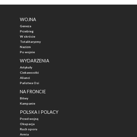
WOJNA
Geneza
Przebieg
W skrócie
Totalitaryzmy
Nazizm
Po wojnie
WYDARZENIA
Artykuły
Ciekawostki
Alianci
Państwa Osi
NA FRONCIE
Bitwy
Kampanie
POLSKA I POLACY
Przed wojną
Okupacja
Ruch oporu
Armia