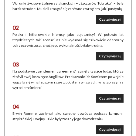
Warunki życiowe żołnierzy alianckich – „Szczurów Tobruku” – były
bardzo trudne. Musieli zmagać się zarówno z wrogiem, jak i pustynią.
Czytaj więcej
02
Polska i hitlerowskie Niemcy jako sojusznicy? W połowie lat
trzydziestych taki scenariusz nie wydawał się całkowicie oderwany
od rzeczywistości, choć jego wykonalność byłaby trudna.
Czytaj więcej
03
Na podstawie „gentlemen agreement” zginęły tysiące ludzi, którzy
złożyli swój los w ręce Anglików. Przekazanie ich Sowietom po wojnie
wiązało się w najlepszym razie z pobytem w łagrach, w najgorszym z
wyrokiem śmierci.
Czytaj więcej
04
Erwin Rommel zasłynął jako świetny dowódca podczas kampanii
afrykańskiej II wojny. Jakie były zasady jego dowodzenia?
Czytaj więcej