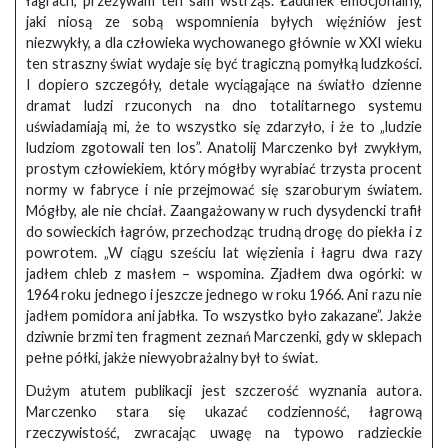
łagrach, przeżywam ten sam wstrząs. Ładunek emocjonalny,
jaki niosą ze sobą wspomnienia byłych więźniów jest
niezwykły, a dla człowieka wychowanego głównie w XXI wieku
ten straszny świat wydaje się być tragiczną pomyłką ludzkości.
I dopiero szczegóły, detale wyciągające na światło dzienne
dramat ludzi rzuconych na dno totalitarnego systemu
uświadamiają mi, że to wszystko się zdarzyło, i że to „ludzie
ludziom zgotowali ten los”. Anatolij Marczenko był zwykłym,
prostym człowiekiem, który mógłby wyrabiać trzysta procent
normy w fabryce i nie przejmować się szaroburym światem.
Mógłby, ale nie chciał. Zaangażowany w ruch dysydencki trafił
do sowieckich łagrów, przechodząc trudną drogę do piekła i z
powrotem. „W ciągu sześciu lat więzienia i łagru dwa razy
jadłem chleb z masłem – wspomina. Zjadłem dwa ogórki: w
1964 roku jednego i jeszcze jednego w roku 1966. Ani razu nie
jadłem pomidora ani jabłka. To wszystko było zakazane”. Jakże
dziwnie brzmi ten fragment zeznań Marczenki, gdy w sklepach
pełne półki, jakże niewyobrażalny był to świat.
Dużym atutem publikacji jest szczerość wyznania autora.
Marczenko stara się ukazać codzienność, łagrową
rzeczywistość, zwracając uwagę na typowo radzieckie