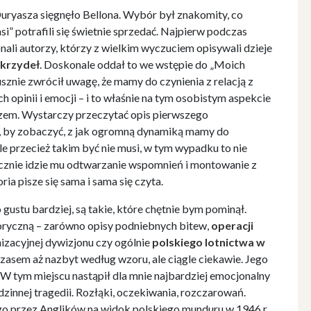
uryasza sięgnęło Bellona. Wybór był znakomity, co
si” potrafili się świetnie sprzedać. Najpierw podczas
nali autorzy, którzy z wielkim wyczuciem opisywali dzieje
Skrzydeł
. Doskonale oddał to we wstępie do „Moich
znie zwrócił uwagę, że mamy do czynienia z relacją z
 opinii i emocji – i to właśnie na tym osobistym aspekcie
aszem. Wystarczy przeczytać opis pierwszego
, by zobaczyć, z jak ogromną dynamiką mamy do
le przecież takim być nie musi, w tym wypadku to nie
ęcznie idzie mu odtwarzanie wspomnień i montowanie z
ia pisze się sama i sama się czyta.
gustu bardziej, są takie, które chętnie bym pominął.
ryczną – zarówno opisy podniebnych bitew,
operacji
anizacyjnej dywizjonu czy ogólnie
polskiego lotnictwa w
czasem aż nazbyt według wzoru, ale ciągle ciekawie. Jego
W tym miejscu nastąpił dla mnie najbardziej emocjonalny
zinnej tragedii. Rozłąki, oczekiwania, rozczarowań.
 przez Anglików na widok polskiego munduru w 1946 r.