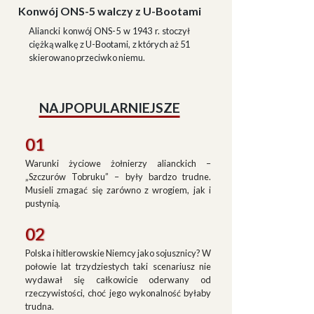
Konwój ONS-5 walczy z U-Bootami
Aliancki konwój ONS-5 w 1943 r. stoczył
ciężką walkę z U-Bootami, z których aż 51
skierowano przeciwko niemu.
NAJPOPULARNIEJSZE
01
Warunki życiowe żołnierzy alianckich –
„Szczurów Tobruku” – były bardzo trudne.
Musieli zmagać się zarówno z wrogiem, jak i
pustynią.
02
Polska i hitlerowskie Niemcy jako sojusznicy? W
połowie lat trzydziestych taki scenariusz nie
wydawał się całkowicie oderwany od
rzeczywistości, choć jego wykonalność byłaby
trudna.