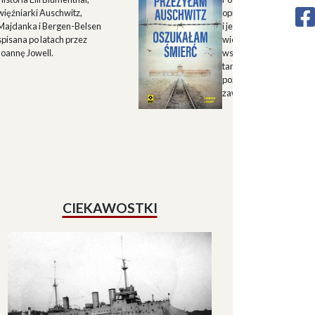
więźniarki Auschwitz,
opisu historii Górnego 
Majdanka i Bergen-Belsen
i jego mieszkańców w X
spisana po latach przez
wieku oraz zapisu
Joannę Jowell.
wspomnień mieszkańc
tamtych terenów, które
pozwalają lepiej zrozum
zawiłe koleje losu regio
CIEKAWOSTKI