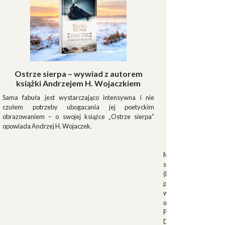
Ostrze sierpa – wywiad z autorem
książki Andrzejem H. Wojaczkiem
Sama fabuła jest wystarczająco intensywna i nie
czułem potrzeby ubogacania jej poetyckim
obrazowaniem – o swojej książce „Ostrze sierpa”
opowiada Andrzej H. Wojaczek.
Muszki
Muszkieterowie Du
stanowili elitarną je
(Milizia Volontaria p
pełniącą rolę gwardi
w latach 1923-1940.
uroczystościach fa
Palazzo Venezia w 
Duce. Muszkieterowi