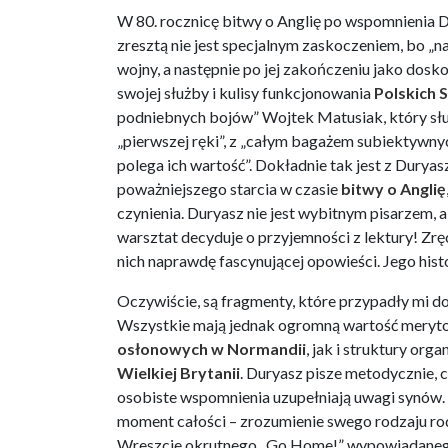
W 80. rocznicę bitwy o Anglię po wspomnienia D
zresztą nie jest specjalnym zaskoczeniem, bo „na
wojny, a następnie po jej zakończeniu jako dosko
swojej służby i kulisy funkcjonowania
Polskich 
podniebnych bojów” Wojtek Matusiak, który słus
„pierwszej ręki”, z „całym bagażem subiektywnych
polega ich wartość”. Dokładnie tak jest z Dury
poważniejszego starcia w czasie
bitwy o Anglię
czynienia. Duryasz nie jest wybitnym pisarzem, a
warsztat decyduje o przyjemności z lektury! Zr
nich naprawdę fascynującej opowieści. Jego histor
Oczywiście, są fragmenty, które przypadły mi do 
Wszystkie mają jednak ogromną wartość meryto
osłonowych w Normandii
, jak i struktury org
Wielkiej Brytanii
. Duryasz pisze metodycznie, 
osobiste wspomnienia uzupełniają uwagi synów. 
moment całości – zrozumienie swego rodzaju rod
Wreszcie okrutnego „Go Home!” wypowiadanego