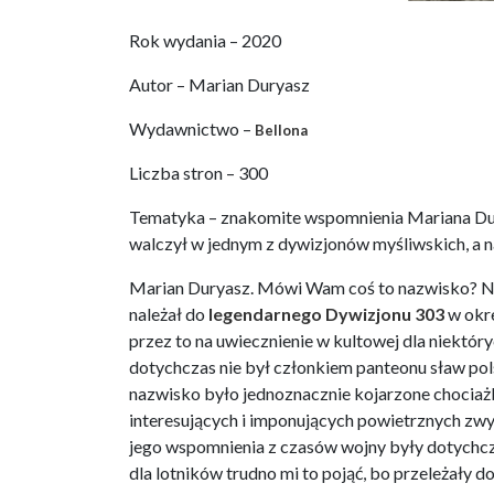
Rok wydania – 2020
Autor – Marian Duryasz
Wydawnictwo –
Bellona
Liczba stron – 300
Tematyka – znakomite wspomnienia Mariana Durya
walczył w jednym z dywizjonów myśliwskich, a 
Marian Duryasz. Mówi Wam coś to nazwisko? Ni
należał do
legendarnego Dywizjonu 303
w okre
przez to na uwiecznienie w kultowej dla niektór
dotychczas nie był członkiem panteonu sław pol
nazwisko było jednoznacznie kojarzone choci
interesujących i imponujących powietrznych zwy
jego wspomnienia z czasów wojny były dotychcz
dla lotników trudno mi to pojąć, bo przeleżały d