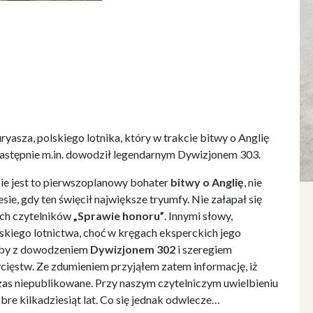
sza, polskiego lotnika, który w trakcie bitwy o Anglię
następnie m.in. dowodził legendarnym Dywizjonem 303.
e jest to pierwszoplanowy bohater
bitwy o Anglię
, nie
sie, gdy ten święcił największe tryumfy. Nie załapał się
ych czytelników
„Sprawie honoru”
. Innymi słowy,
skiego lotnictwa, choć w kręgach eksperckich jego
ażby z dowodzeniem
Dywizjonem 302
i szeregiem
cięstw. Ze zdumieniem przyjąłem zatem informację, iż
as niepublikowane. Przy naszym czytelniczym uwielbieniu
obre kilkadziesiąt lat. Co się jednak odwlecze…