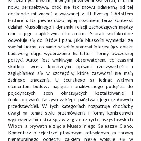
Książka była bowiem pewnym powiewem świeżości, dała mi
nową perspektywę, choć nie tak znowu odmienną od tej
doskonale mi znanej, a związanej z III Rzeszą i
Adolfem
Hitlerem
. Na pewno dużo lepiej rozumiem teraz kontekst
działań Mussoliniego i dynamiki relacji zachodzących między
nim a jego najbliższym otoczeniem. Scurati wielokrotnie
odwołuje się do listów i pism, jakie Mussolini wymieniał ze
swoimi ludźmi, co samo w sobie stanowi interesujący obiekt
badawczy, dając wyobrażenie kształtu i formy ówczesnej
polityki. Autor jest wnikliwym obserwatorem, co czasami
skutkuje wręcz komicznymi opisami rzeczywistości i
zagłębianiem się w szczegóły, które zazwyczaj nie mają
żadnego znaczenia. U Scuratiego są jednak ważnym
elementem budowy napięcia i analitycznego podejścia do
pojedynczych scen obrazujących kształtowanie i
funkcjonowanie faszystowskiego państwa i jego czołowych
przedstawicieli. W tych kategoriach rozpatruje chociażby
uwagi na temat stylu przemówienia i formy konkretnych
wypowiedzi
ministra spraw zagranicznych faszystowskich
Włoch, a prywatnie zięcia Mussoliniego Galeazzo Ciano
.
Komentarz o rejestrze głowowym zdławionym za sprawą
nienaturalnego oddechu całkiem nieźle wpisuje się w