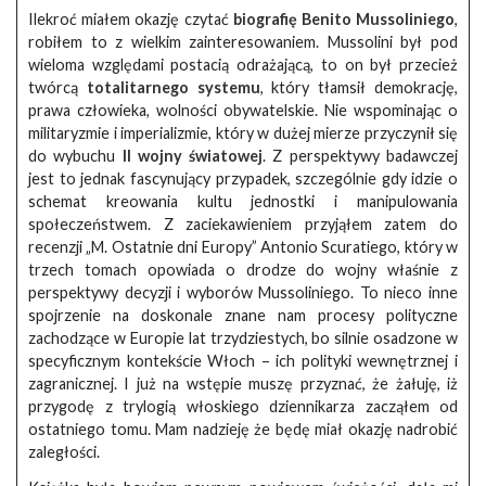
Ilekroć miałem okazję czytać
biografię Benito Mussoliniego
,
robiłem to z wielkim zainteresowaniem. Mussolini był pod
wieloma względami postacią odrażającą, to on był przecież
twórcą
totalitarnego systemu
, który tłamsił demokrację,
prawa człowieka, wolności obywatelskie. Nie wspominając o
militaryzmie i imperializmie, który w dużej mierze przyczynił się
do wybuchu
II wojny światowej
. Z perspektywy badawczej
jest to jednak fascynujący przypadek, szczególnie gdy idzie o
schemat kreowania kultu jednostki i manipulowania
społeczeństwem. Z zaciekawieniem przyjąłem zatem do
recenzji „M. Ostatnie dni Europy” Antonio Scuratiego, który w
trzech tomach opowiada o drodze do wojny właśnie z
perspektywy decyzji i wyborów Mussoliniego. To nieco inne
spojrzenie na doskonale znane nam procesy polityczne
zachodzące w Europie lat trzydziestych, bo silnie osadzone w
specyficznym kontekście Włoch – ich polityki wewnętrznej i
zagranicznej. I już na wstępie muszę przyznać, że żałuję, iż
przygodę z trylogią włoskiego dziennikarza zacząłem od
ostatniego tomu. Mam nadzieję że będę miał okazję nadrobić
zaległości.