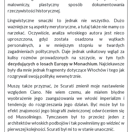
malowniczy, plastyczny sposób dokumentowania
rzeczywistości historycznej.
Lingwistyczne smaczki to jednak nie wszystko. Dużo
ważniejsze są aspekty merytoryczne, a tutaj także nie mamy co
narzekać. Oczywiście, analiza włoskiego autora jest nieco
uproszczona, gdyż została osadzona w wątkach
personalnych, a w mniejszym stopniu w twardych
zagadnieniach politycznych. Daje jednak unikatowy wgląd za
kulisy rozmów prowadzonych na szczycie, w tym tych
decydujących o losach Europy w Monachium
. Najciekawsze
były dla mnie jednak fragmenty dotyczące Włochów i tego jak
rozgrywali swoją politykę wewnętrznie.
Muszę także przyznać, że Scurati zmienił moje nastawienie
względem Ciano. Nie wiem czemu, ale miałem błędne
wyobrażenie jego zaangażowania we włoski imperializm i
tendencję do rozgrzeszania jego działań. Być może był to
efekt znajomości jego biografii zwieńczonej odwróceniem się
od Mussoliniego. Tymczasem był to przecież jeden z
architektów włoskich podbojów i tak powinniśmy go widzieć w
pierwszej kolejności. Scurati był mi to w stanie unaocznić.