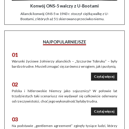
Konwój ONS-5 walczy z U-Bootami
Aliancki konwój ONS-5 w 1943 r. stoczył ciężką walkę z U-
Bootami, z których aż 51 skierowano przeciwko niemu.
NAJPOPULARNIEJSZE
01
Warunki życiowe żołnierzy alianckich – „Szczurów Tobruku” – były
bardzo trudne. Musieli zmagać się zarówno z wrogiem, jak i pustynią.
Czytaj więcej
02
Polska i hitlerowskie Niemcy jako sojusznicy? W połowie lat
trzydziestych taki scenariusz nie wydawał się całkowicie oderwany
od rzeczywistości, choć jego wykonalność byłaby trudna.
Czytaj więcej
03
Na podstawie „gentlemen agreement” zginęły tysiące ludzi, którzy