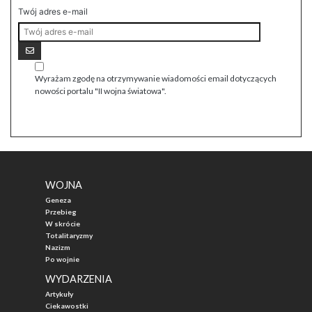
Twój adres e-mail
Wyrażam zgodę na otrzymywanie wiadomości email dotyczących
nowości portalu "II wojna światowa".
WOJNA
Geneza
Przebieg
W skrócie
Totalitaryzmy
Nazizm
Po wojnie
WYDARZENIA
Artykuły
Ciekawostki