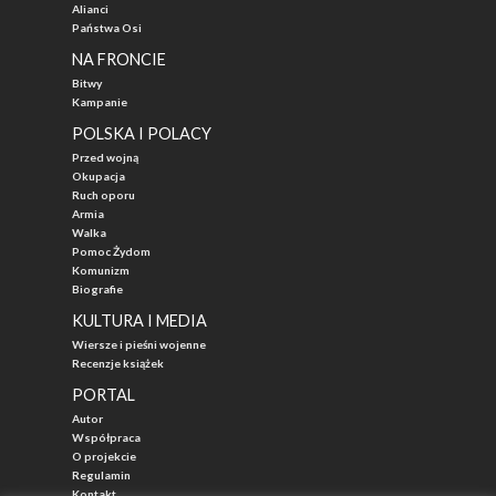
Alianci
Państwa Osi
NA FRONCIE
Bitwy
Kampanie
POLSKA I POLACY
Przed wojną
Okupacja
Ruch oporu
Armia
Walka
Pomoc Żydom
Komunizm
Biografie
KULTURA I MEDIA
Wiersze i pieśni wojenne
Recenzje książek
PORTAL
Autor
Współpraca
O projekcie
Regulamin
Kontakt