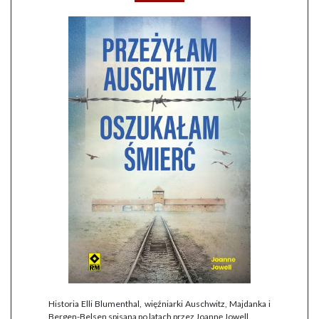
Historia Elli Blumenthal, więźniarki Auschwitz, Majdanka i
Bergen-Belsen spisana po latach przez Joannę Jowell.