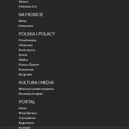
Alianci
Państwa Osi
NA FRONCIE
Bitwy
Kampanie
POLSKA I POLACY
Przed wojną
Okupacja
Ruch oporu
Armia
Walka
Pomoc Żydom
Komunizm
Biografie
KULTURA I MEDIA
Wiersze i pieśni wojenne
Recenzje książek
PORTAL
Autor
Współpraca
O projekcie
Regulamin
Kontakt