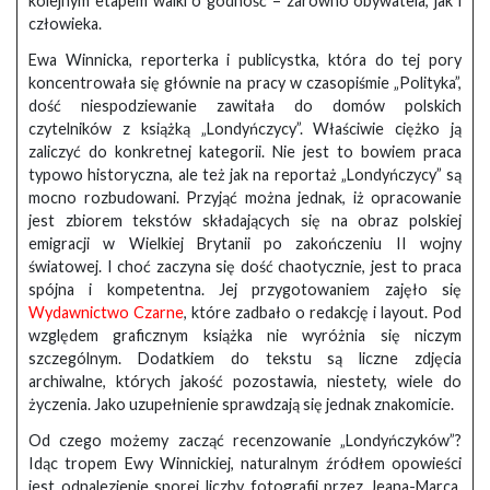
kolejnym etapem walki o godność – zarówno obywatela, jak i
człowieka.
Ewa Winnicka, reporterka i publicystka, która do tej pory
koncentrowała się głównie na pracy w czasopiśmie „Polityka”,
dość niespodziewanie zawitała do domów polskich
czytelników z książką „Londyńczycy”. Właściwie ciężko ją
zaliczyć do konkretnej kategorii. Nie jest to bowiem praca
typowo historyczna, ale też jak na reportaż „Londyńczycy” są
mocno rozbudowani. Przyjąć można jednak, iż opracowanie
jest zbiorem tekstów składających się na obraz polskiej
emigracji w Wielkiej Brytanii po zakończeniu II wojny
światowej. I choć zaczyna się dość chaotycznie, jest to praca
spójna i kompetentna. Jej przygotowaniem zajęło się
Wydawnictwo Czarne
, które zadbało o redakcję i layout. Pod
względem graficznym książka nie wyróżnia się niczym
szczególnym. Dodatkiem do tekstu są liczne zdjęcia
archiwalne, których jakość pozostawia, niestety, wiele do
życzenia. Jako uzupełnienie sprawdzają się jednak znakomicie.
Od czego możemy zacząć recenzowanie „Londyńczyków”?
Idąc tropem Ewy Winnickiej, naturalnym źródłem opowieści
jest odnalezienie sporej liczby fotografii przez Jeana-Marca,