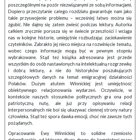
poszczególnymi na pozór niezwiązanymi ze sobą informacjami.
Dopiero przeczytanie całego rozdziału gwarantuje nam jako
takie przyswojenie problemu – wcześniej łatwo można się
zgubić. Nie dajmy się zatem zwieść podczas lektury. Autorka
całkiem zręcznie porusza się w świecie przeszłości i wciąga
nas w kolejne historie, umiejętnie rozbudzając zaciekawienie
czytelników. Zabrakło jej nieco miejsca na rozwinięcie tematu,
wobec czego informacje mogą być w pewnym stopniu
wybrakowane. Stąd też książka adresowana jest przede
wszystkim do osób nastawionych na intelektualną rozgrzewkę
i dobrą lekturę, a nie do historyków poszukujących
szczegółowych danych na temat emigracyjnej działalności
Polaków. Dużym atutem Winnickiej jest umiejętność
obiektywnego relacjonowania wydarzeń. Oczywiście, w
kontekście naszych stosunków politycznych gra ona pod
patriotyczną nutę, ale już przy opisywaniu relacji
interpersonalnych nie boi się ukazywać ciemnej strony natury
człowieka. Stąd też spora dawka emocji, choć nie zawsze tych
pożądanych.
Opracowanie Ewy Winnickiej to solidne rzemiosło
dziennikarskie, od którego długa droga do kompletnej pracy