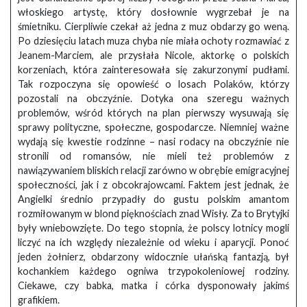
włoskiego artystę, który dosłownie wygrzebał je na
śmietniku. Cierpliwie czekał aż jedna z muz obdarzy go weną.
Po dziesięciu latach muza chyba nie miała ochoty rozmawiać z
Jeanem-Marciem, ale przysłała Nicole, aktorkę o polskich
korzeniach, która zainteresowała się zakurzonymi pudłami.
Tak rozpoczyna się opowieść o losach Polaków, którzy
pozostali na obczyźnie. Dotyka ona szeregu ważnych
problemów, wśród których na plan pierwszy wysuwają się
sprawy polityczne, społeczne, gospodarcze. Niemniej ważne
wydają się kwestie rodzinne – nasi rodacy na obczyźnie nie
stronili od romansów, nie mieli też problemów z
nawiązywaniem bliskich relacji zarówno w obrębie emigracyjnej
społeczności, jak i z obcokrajowcami. Faktem jest jednak, że
Angielki średnio przypadły do gustu polskim amantom
rozmiłowanym w blond pięknościach znad Wisły. Za to Brytyjki
były wniebowzięte. Do tego stopnia, że polscy lotnicy mogli
liczyć na ich względy niezależnie od wieku i aparycji. Ponoć
jeden żołnierz, obdarzony widocznie ułańską fantazją, był
kochankiem każdego ogniwa trzypokoleniowej rodziny.
Ciekawe, czy babka, matka i córka dysponowały jakimś
grafikiem.