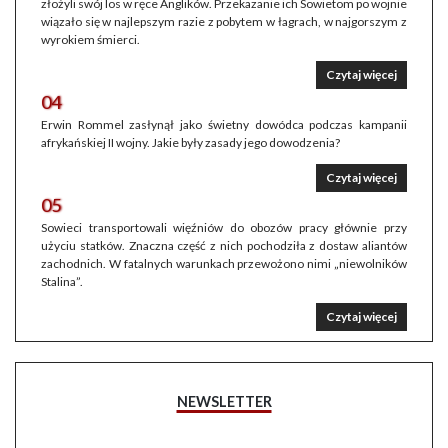
złożyli swój los w ręce Anglików. Przekazanie ich Sowietom po wojnie
wiązało się w najlepszym razie z pobytem w łagrach, w najgorszym z
wyrokiem śmierci.
Czytaj więcej
04
Erwin Rommel zasłynął jako świetny dowódca podczas kampanii
afrykańskiej II wojny. Jakie były zasady jego dowodzenia?
Czytaj więcej
05
Sowieci transportowali więźniów do obozów pracy głównie przy
użyciu statków. Znaczna część z nich pochodziła z dostaw aliantów
zachodnich. W fatalnych warunkach przewożono nimi „niewolników
Stalina”.
Czytaj więcej
NEWSLETTER