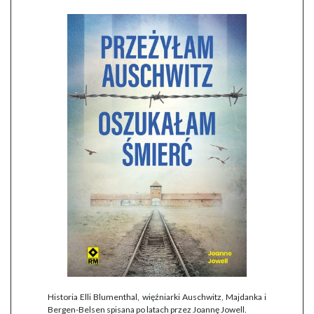
Historia Elli Blumenthal, więźniarki Auschwitz, Majdanka i
Bergen-Belsen spisana po latach przez Joannę Jowell.