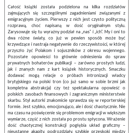
Całość książki została podzielona na kilka rozdziałów
zajmujących się szczególnymi zagadnieniami związanymi z
emigracyjnym życiem. Pierwszy z nich jest czysto polityczną
rozprawą, choć napisaną w dość oryginalnym stylu.
Zarysowuje się tu wyraźny podział na „nas” i „ich”. My i oni to
dwa różne światy, co już w pewien sposób może być
krzywdzące i nastraja negatywnie do rzeczywistości, w której
przyszło żyć Polakom i sojuszników z okresu wojennego.
Pozostałe opowieści to głównie odniesienia do spraw
prywatnych bohaterów publikacji – zarówno prostych ludzi,
jak i znanych nam z kart książek historycznych. Smaczku
dodawać mogą relacje o próbach intronizacji władcy
brytyjskiego na polski tron (co już samo w sobie brzmi jak
kompletna abstrakcja) czy też spektakularna opowieść o
polskich zasobach finansowych i zagranicznym ministerstwie
skarbu. Styl autorki znakomicie sprawdza się w reporterskiej
formie. Jest szybko, emocjonująco, ale i dość chaotycznie. Nie
ma czasu na poświęcenie się problemom emigracji w większym
wymiarze, część z nich została po prostu spłycona. Wrażenie
dość chaotycznej konstrukcji pogłębia układ graficzny –
nieustanne akapity, podrozdziały, szybkie przeskoki między