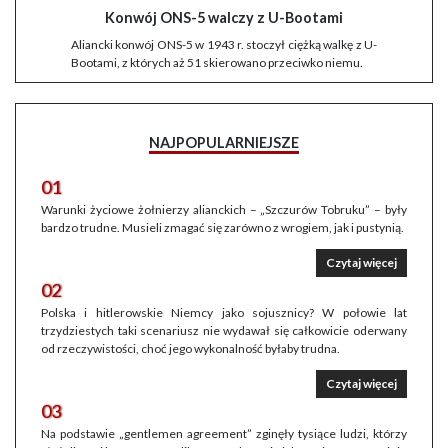
Konwój ONS-5 walczy z U-Bootami
Aliancki konwój ONS-5 w 1943 r. stoczył ciężką walkę z U-
Bootami, z których aż 51 skierowano przeciwko niemu.
NAJPOPULARNIEJSZE
01
Warunki życiowe żołnierzy alianckich – „Szczurów Tobruku” – były
bardzo trudne. Musieli zmagać się zarówno z wrogiem, jak i pustynią.
Czytaj więcej
02
Polska i hitlerowskie Niemcy jako sojusznicy? W połowie lat
trzydziestych taki scenariusz nie wydawał się całkowicie oderwany
od rzeczywistości, choć jego wykonalność byłaby trudna.
Czytaj więcej
03
Na podstawie „gentlemen agreement” zginęły tysiące ludzi, którzy