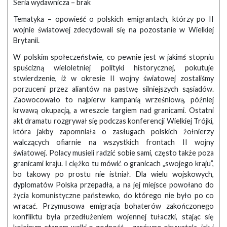
Seria wydawnicza – brak
Tematyka – opowieść o polskich emigrantach, którzy po II
wojnie światowej zdecydowali się na pozostanie w Wielkiej
Brytanii.
W polskim społeczeństwie, co pewnie jest w jakimś stopniu
spuścizną wieloletniej polityki historycznej, pokutuje
stwierdzenie, iż w okresie II wojny światowej zostaliśmy
porzuceni przez aliantów na pastwę silniejszych sąsiadów.
Zaowocowało to najpierw kampanią wrześniową, później
krwawą okupacją, a wreszcie targiem nad granicami. Ostatni
akt dramatu rozgrywał się podczas konferencji Wielkiej Trójki,
która jakby zapomniała o zasługach polskich żołnierzy
walczących ofiarnie na wszystkich frontach II wojny
światowej. Polacy musieli radzić sobie sami, często także poza
granicami kraju. I ciężko tu mówić o granicach „swojego kraju”,
bo takowy po prostu nie istniał. Dla wielu wojskowych,
dyplomatów Polska przepadła, a na jej miejsce powołano do
życia komunistyczne państewko, do którego nie było po co
wracać. Przymusowa emigracja bohaterów zakończonego
konfliktu była przedłużeniem wojennej tułaczki, stając się