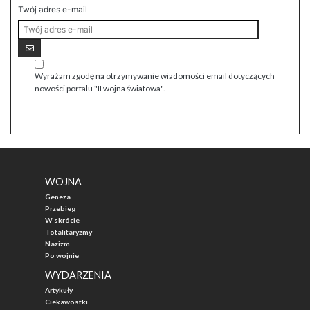
Twój adres e-mail
Wyrażam zgodę na otrzymywanie wiadomości email dotyczących
nowości portalu "II wojna światowa".
WOJNA
Geneza
Przebieg
W skrócie
Totalitaryzmy
Nazizm
Po wojnie
WYDARZENIA
Artykuły
Ciekawostki